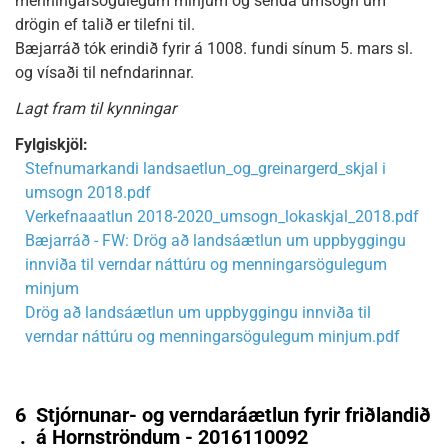
menningarsögulegum minjum og senda umsögn um
drögin ef talið er tilefni til.
Bæjarráð tók erindið fyrir á 1008. fundi sínum 5. mars sl.
og vísaði til nefndarinnar.
Lagt fram til kynningar
Fylgiskjöl:
Stefnumarkandi landsaetlun_og_greinargerd_skjal i
umsogn 2018.pdf
Verkefnaaatlun 2018-2020_umsogn_lokaskjal_2018.pdf
Bæjarráð - FW: Drög að landsáætlun um uppbyggingu
innviða til verndar náttúru og menningarsögulegum
minjum
Drög að landsáætlun um uppbyggingu innviða til
verndar náttúru og menningarsögulegum minjum.pdf
6
Stjórnunar- og verndaráætlun fyrir friðlandið
.
á Hornströndum - 2016110092