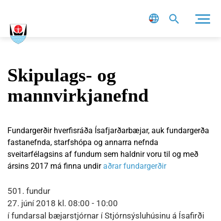
Leit
Skipulags- og
mannvirkjanefnd
Fundargerðir hverfisráða Ísafjarðarbæjar, auk fundargerða
fastanefnda, starfshópa og annarra nefnda
sveitarfélagsins af fundum sem haldnir voru til og með
ársins 2017 má finna undir
aðrar fundargerðir
501. fundur
27. júní 2018 kl. 08:00 - 10:00
í fundarsal bæjarstjórnar í Stjórnsýsluhúsinu á Ísafirði