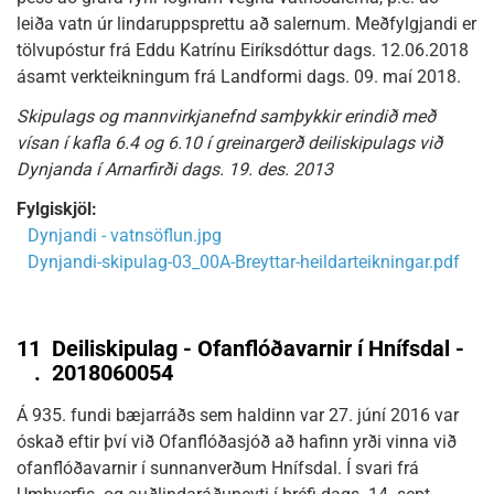
leiða vatn úr lindaruppsprettu að salernum. Meðfylgjandi er
tölvupóstur frá Eddu Katrínu Eiríksdóttur dags. 12.06.2018
ásamt verkteikningum frá Landformi dags. 09. maí 2018.
Skipulags og mannvirkjanefnd samþykkir erindið með
vísan í kafla 6.4 og 6.10 í greinargerð deiliskipulags við
Dynjanda í Arnarfirði dags. 19. des. 2013
Fylgiskjöl:
Dynjandi - vatnsöflun.jpg
Dynjandi-skipulag-03_00A-Breyttar-heildarteikningar.pdf
11
Deiliskipulag - Ofanflóðavarnir í Hnífsdal -
.
2018060054
Á 935. fundi bæjarráðs sem haldinn var 27. júní 2016 var
óskað eftir því við Ofanflóðasjóð að hafinn yrði vinna við
ofanflóðavarnir í sunnanverðum Hnífsdal. Í svari frá