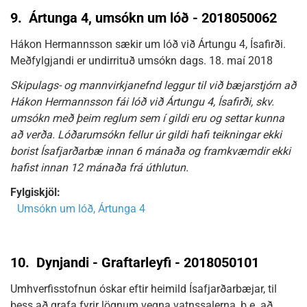
9.
Ártunga 4, umsókn um lóð - 2018050062
Hákon Hermannsson sækir um lóð við Ártungu 4, Ísafirði.
Meðfylgjandi er undirrituð umsókn dags. 18. maí 2018
Skipulags- og mannvirkjanefnd leggur til við bæjarstjórn að
Hákon Hermannsson fái lóð við Ártungu 4, Ísafirði, skv.
umsókn með þeim reglum sem í gildi eru og settar kunna
að verða. Lóðarumsókn fellur úr gildi hafi teikningar ekki
borist Ísafjarðarbæ innan 6 mánaða og framkvæmdir ekki
hafist innan 12 mánaða frá úthlutun.
Fylgiskjöl:
Umsókn um lóð, Ártunga 4
10.
Dynjandi - Graftarleyfi - 2018050101
Umhverfisstofnun óskar eftir heimild Ísafjarðarbæjar, til
þess að grafa fyrir lögnum vegna vatnssalerna, þ.e. að