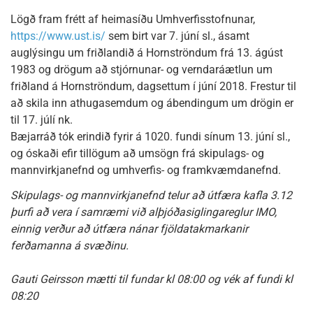
Lögð fram frétt af heimasíðu Umhverfisstofnunar,
https://www.ust.is/
sem birt var 7. júní sl., ásamt
auglýsingu um friðlandið á Hornströndum frá 13. ágúst
1983 og drögum að stjórnunar- og verndaráætlun um
friðland á Hornströndum, dagsettum í júní 2018. Frestur til
að skila inn athugasemdum og ábendingum um drögin er
til 17. júlí nk.
Bæjarráð tók erindið fyrir á 1020. fundi sínum 13. júní sl.,
og óskaði efir tillögum að umsögn frá skipulags- og
mannvirkjanefnd og umhverfis- og framkvæmdanefnd.
Skipulags- og mannvirkjanefnd telur að útfæra kafla 3.12
þurfi að vera í samræmi við alþjóðasiglingareglur IMO,
einnig verður að útfæra nánar fjöldatakmarkanir
ferðamanna á svæðinu.
Gauti Geirsson mætti til fundar kl 08:00 og vék af fundi kl
08:20