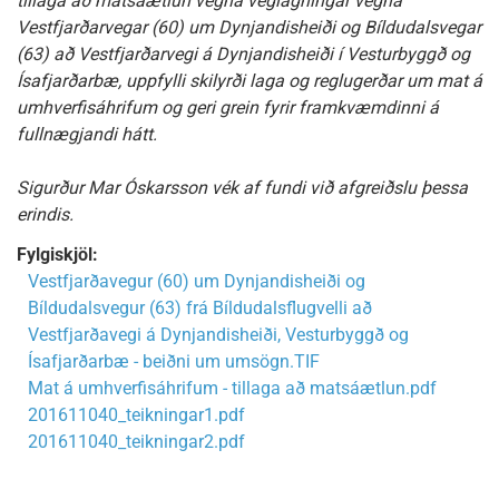
tillaga að matsáætlun vegna veglagningar vegna
Vestfjarðarvegar (60) um Dynjandisheiði og Bíldudalsvegar
(63) að Vestfjarðarvegi á Dynjandisheiði í Vesturbyggð og
Ísafjarðarbæ, uppfylli skilyrði laga og reglugerðar um mat á
umhverfisáhrifum og geri grein fyrir framkvæmdinni á
fullnægjandi hátt.
Sigurður Mar Óskarsson vék af fundi við afgreiðslu þessa
erindis.
Fylgiskjöl:
Vestfjarðavegur (60) um Dynjandisheiði og
Bíldudalsvegur (63) frá Bíldudalsflugvelli að
Vestfjarðavegi á Dynjandisheiði, Vesturbyggð og
Ísafjarðarbæ - beiðni um umsögn.TIF
Mat á umhverfisáhrifum - tillaga að matsáætlun.pdf
201611040_teikningar1.pdf
201611040_teikningar2.pdf