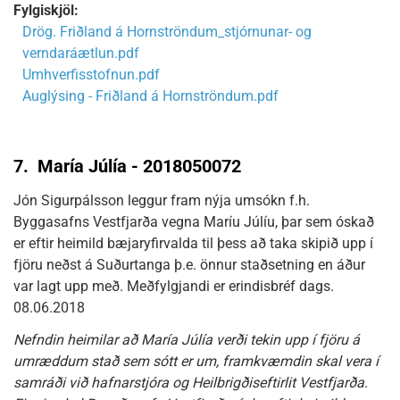
Fylgiskjöl:
Drög. Friðland á Hornströndum_stjórnunar- og
verndaráætlun.pdf
Umhverfisstofnun.pdf
Auglýsing - Friðland á Hornströndum.pdf
7.
María Júlía - 2018050072
Jón Sigurpálsson leggur fram nýja umsókn f.h.
Byggasafns Vestfjarða vegna Maríu Júlíu, þar sem óskað
er eftir heimild bæjaryfirvalda til þess að taka skipið upp í
fjöru neðst á Suðurtanga þ.e. önnur staðsetning en áður
var lagt upp með. Meðfylgjandi er erindisbréf dags.
08.06.2018
Nefndin heimilar að María Júlía verði tekin upp í fjöru á
umræddum stað sem sótt er um, framkvæmdin skal vera í
samráði við hafnarstjóra og Heilbrigðiseftirlit Vestfjarða.