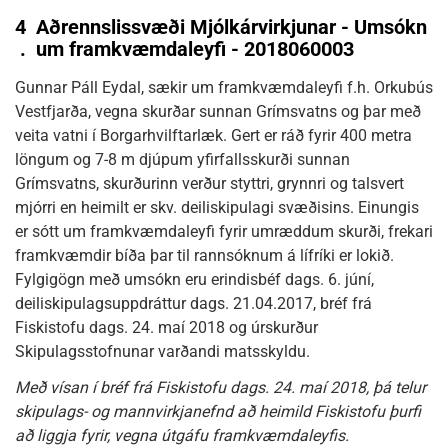
4
Aðrennslissvæði Mjólkárvirkjunar - Umsókn
.
um framkvæmdaleyfi - 2018060003
Gunnar Páll Eydal, sækir um framkvæmdaleyfi f.h. Orkubús
Vestfjarða, vegna skurðar sunnan Grímsvatns og þar með
veita vatni í Borgarhvilftarlæk. Gert er ráð fyrir 400 metra
löngum og 7-8 m djúpum yfirfallsskurði sunnan
Grímsvatns, skurðurinn verður styttri, grynnri og talsvert
mjórri en heimilt er skv. deiliskipulagi svæðisins. Einungis
er sótt um framkvæmdaleyfi fyrir umræddum skurði, frekari
framkvæmdir bíða þar til rannsóknum á lífríki er lokið.
Fylgigögn með umsókn eru erindisbéf dags. 6. júní,
deiliskipulagsuppdráttur dags. 21.04.2017, bréf frá
Fiskistofu dags. 24. maí 2018 og úrskurður
Skipulagsstofnunar varðandi matsskyldu.
Með vísan í bréf frá Fiskistofu dags. 24. maí 2018, þá telur
skipulags- og mannvirkjanefnd að heimild Fiskistofu þurfi
að liggja fyrir, vegna útgáfu framkvæmdaleyfis.