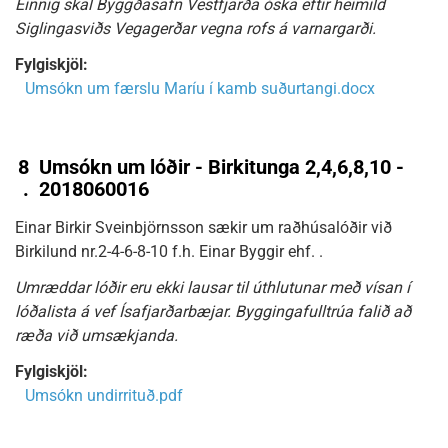
Einnig skal Byggðasafn Vestfjarða óska eftir heimild
Siglingasviðs Vegagerðar vegna rofs á varnargarði.
Fylgiskjöl:
Umsókn um færslu Maríu í kamb suðurtangi.docx
8
Umsókn um lóðir - Birkitunga 2,4,6,8,10 -
.
2018060016
Einar Birkir Sveinbjörnsson sækir um raðhúsalóðir við
Birkilund nr.2-4-6-8-10 f.h. Einar Byggir ehf. .
Umræddar lóðir eru ekki lausar til úthlutunar með vísan í
lóðalista á vef Ísafjarðarbæjar. Byggingafulltrúa falið að
ræða við umsækjanda.
Fylgiskjöl:
Umsókn undirrituð.pdf