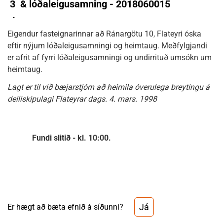
3
& lóðaleigusamning - 2018060015
.
Eigendur fasteignarinnar að Ránargötu 10, Flateyri óska
eftir nýjum lóðaleigusamningi og heimtaug. Meðfylgjandi
er afrit af fyrri lóðaleigusamningi og undirrituð umsókn um
heimtaug.
Lagt er til við bæjarstjórn að heimila óverulega breytingu á
deiliskipulagi Flateyrar dags. 4. mars. 1998
Fundi slitið - kl. 10:00.
Já
Er hægt að bæta efnið á síðunni?