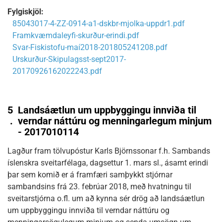
Fylgiskjöl:
85043017-4-ZZ-0914-a1-dskbr-mjolka-uppdr1.pdf
Framkvæmdaleyfi-skurður-erindi.pdf
Svar-Fiskistofu-maí2018-201805241208.pdf
Urskurður-Skipulagsst-sept2017-
20170926162022243.pdf
5
Landsáætlun um uppbyggingu innviða til
.
verndar náttúru og menningarlegum minjum
- 2017010114
Lagður fram tölvupóstur Karls Björnssonar f.h. Sambands
íslenskra sveitarfélaga, dagsettur 1. mars sl., ásamt erindi
þar sem komið er á framfæri samþykkt stjórnar
sambandsins frá 23. febrúar 2018, með hvatningu til
sveitarstjórna o.fl. um að kynna sér drög að landsáætlun
um uppbyggingu innviða til verndar náttúru og