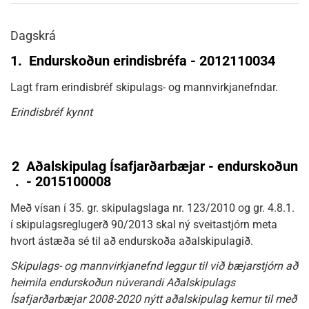
Dagskrá
1.
Endurskoðun erindisbréfa - 2012110034
Lagt fram erindisbréf skipulags- og mannvirkjanefndar.
Erindisbréf kynnt
2
Aðalskipulag Ísafjarðarbæjar - endurskoðun
.
- 2015100008
Með vísan í 35. gr. skipulagslaga nr. 123/2010 og gr. 4.8.1.
í skipulagsreglugerð 90/2013 skal ný sveitastjórn meta
hvort ástæða sé til að endurskoða aðalskipulagið.
Skipulags- og mannvirkjanefnd leggur til við bæjarstjórn að
heimila endurskoðun núverandi Aðalskipulags
Ísafjarðarbæjar 2008-2020 nýtt aðalskipulag kemur til með