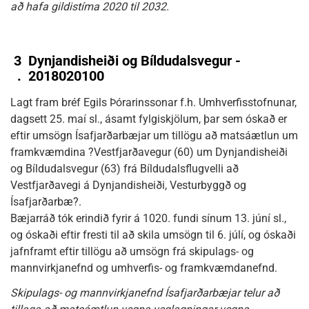
að hafa gildistíma 2020 til 2032.
3
Dynjandisheiði og Bíldudalsvegur -
.
2018020100
Lagt fram bréf Egils Þórarinssonar f.h. Umhverfisstofnunar,
dagsett 25. maí sl., ásamt fylgiskjölum, þar sem óskað er
eftir umsögn Ísafjarðarbæjar um tillögu að matsáætlun um
framkvæmdina ?Vestfjarðavegur (60) um Dynjandisheiði
og Bíldudalsvegur (63) frá Bíldudalsflugvelli að
Vestfjarðavegi á Dynjandisheiði, Vesturbyggð og
Ísafjarðarbæ?.
Bæjarráð tók erindið fyrir á 1020. fundi sínum 13. júní sl.,
og óskaði eftir fresti til að skila umsögn til 6. júlí, og óskaði
jafnframt eftir tillögu að umsögn frá skipulags- og
mannvirkjanefnd og umhverfis- og framkvæmdanefnd.
Skipulags- og mannvirkjanefnd Ísafjarðarbæjar telur að