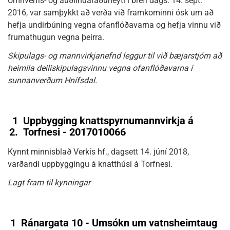
Umhverfis- og auðlindaráðuneyti í bréfi dags. 14. sept.
2016, var samþykkt að verða við framkominni ósk um að
hefja undirbúning vegna ofanflóðavarna og hefja vinnu við
frumathugun vegna þeirra.
Skipulags- og mannvirkjanefnd leggur til við bæjarstjórn að
heimila deiliskipulagsvinnu vegna ofanflóðavarna í
sunnanverðum Hnífsdal.
1
Uppbygging knattspyrnumannvirkja á
2.
Torfnesi - 2017010066
Kynnt minnisblað Verkís hf., dagsett 14. júní 2018,
varðandi uppbyggingu á knatthúsi á Torfnesi.
Lagt fram til kynningar
1
Ránargata 10 - Umsókn um vatnsheimtaug