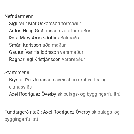
Nefndarmenn
Sigurður Mar Óskarsson
formaður
Anton Helgi Guðjónsson
varaformaður
Þóra Marý Arnórsdóttir
aðalmaður
Smári Karlsson
aðalmaður
Gautur Ívar Halldórsson
varamaður
Ragnar Ingi Kristjánsson
varamaður
Starfsmenn
Brynjar Þór Jónasson
sviðsstjóri umhverfis- og
eignasviðs
Axel Rodriguez Överby
skipulags- og byggingarfulltrúi
Fundargerð ritaði:
Axel Rodriguez Överby
skipulags- og
byggingarfulltrúi