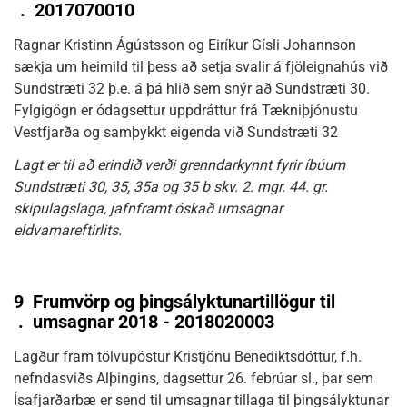
.
2017070010
Ragnar Kristinn Ágústsson og Eiríkur Gísli Johannson
sækja um heimild til þess að setja svalir á fjöleignahús við
Sundstræti 32 þ.e. á þá hlið sem snýr að Sundstræti 30.
Fylgigögn er ódagsettur uppdráttur frá Tækniþjónustu
Vestfjarða og samþykkt eigenda við Sundstræti 32
Lagt er til að erindið verði grenndarkynnt fyrir íbúum
Sundstræti 30, 35, 35a og 35 b skv. 2. mgr. 44. gr.
skipulagslaga, jafnframt óskað umsagnar
eldvarnareftirlits.
9
Frumvörp og þingsályktunartillögur til
.
umsagnar 2018 - 2018020003
Lagður fram tölvupóstur Kristjönu Benediktsdóttur, f.h.
nefndasviðs Alþingins, dagsettur 26. febrúar sl., þar sem
Ísafjarðarbæ er send til umsagnar tillaga til þingsályktunar