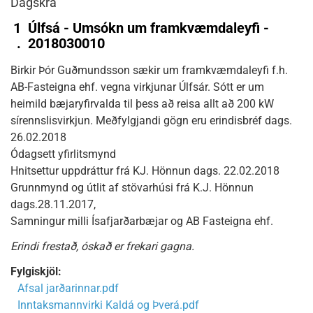
Dagskrá
1
Úlfsá - Umsókn um framkvæmdaleyfi -
.
2018030010
Birkir Þór Guðmundsson sækir um framkvæmdaleyfi f.h.
AB-Fasteigna ehf. vegna virkjunar Úlfsár. Sótt er um
heimild bæjaryfirvalda til þess að reisa allt að 200 kW
sírennslisvirkjun. Meðfylgjandi gögn eru erindisbréf dags.
26.02.2018
Ódagsett yfirlitsmynd
Hnitsettur uppdráttur frá KJ. Hönnun dags. 22.02.2018
Grunnmynd og útlit af stövarhúsi frá K.J. Hönnun
dags.28.11.2017,
Samningur milli Ísafjarðarbæjar og AB Fasteigna ehf.
Erindi frestað, óskað er frekari gagna.
Fylgiskjöl:
Afsal jarðarinnar.pdf
Inntaksmannvirki Kaldá og Þverá.pdf