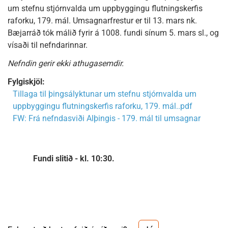
um stefnu stjórnvalda um uppbyggingu flutningskerfis
raforku, 179. mál. Umsagnarfrestur er til 13. mars nk.
Bæjarráð tók málið fyrir á 1008. fundi sínum 5. mars sl., og
vísaði til nefndarinnar.
Nefndin gerir ekki athugasemdir.
Fylgiskjöl:
Tillaga til þingsályktunar um stefnu stjórnvalda um
uppbyggingu flutningskerfis raforku, 179. mál..pdf
FW: Frá nefndasviði Alþingis - 179. mál til umsagnar
Fundi slitið - kl. 10:30.