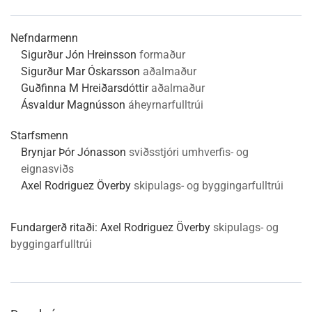
Nefndarmenn
Sigurður Jón Hreinsson
formaður
Sigurður Mar Óskarsson
aðalmaður
Guðfinna M Hreiðarsdóttir
aðalmaður
Ásvaldur Magnússon
áheyrnarfulltrúi
Starfsmenn
Brynjar Þór Jónasson
sviðsstjóri umhverfis- og
eignasviðs
Axel Rodriguez Överby
skipulags- og byggingarfulltrúi
Fundargerð ritaði:
Axel Rodriguez Överby
skipulags- og
byggingarfulltrúi