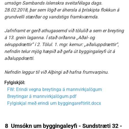
umsögn Sambands íslenskra sveitafélaga dags.
28.02.2018, þar sem lögð er áhersla á þrískipta flokkun á
grundvelli stærðar og vandstigs framkvæmda.
Jafnframt er gerð athugasemd við tölulið a sem er breyting
á 13. grein laganna. Í stað orðanna „Aðal- og
séruppdrættir“ í 2. Tölul. 1. mgr. kemur: „aðaluppdrættir“,
nefndin telur mjög hæpið að gefa út byggingaleyfi út á
aðaluppdrætti.
Nefndin leggur til við Alþingi að hafna frumvarpinu.
Fylgiskjöl:
FW: Erindi vegna breytinga á mannvirkjalögum
Breytingar á mannvirkjalögum.pdf
Fylgiskjal með erindi um byggingareftirlit.docx
8
Umsókn um byggingaleyfi - Sundstræti 32 -