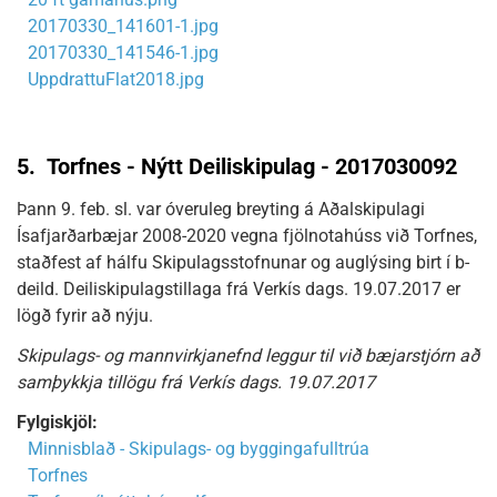
20170330_141601-1.jpg
20170330_141546-1.jpg
UppdrattuFlat2018.jpg
5.
Torfnes - Nýtt Deiliskipulag - 2017030092
Þann 9. feb. sl. var óveruleg breyting á Aðalskipulagi
Ísafjarðarbæjar 2008-2020 vegna fjölnotahúss við Torfnes,
staðfest af hálfu Skipulagsstofnunar og auglýsing birt í b-
deild. Deiliskipulagstillaga frá Verkís dags. 19.07.2017 er
lögð fyrir að nýju.
Skipulags- og mannvirkjanefnd leggur til við bæjarstjórn að
samþykkja tillögu frá Verkís dags. 19.07.2017
Fylgiskjöl:
Minnisblað - Skipulags- og byggingafulltrúa
Torfnes