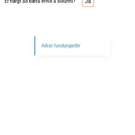
Já
Er hægt að bæta efnið á síðunni?
Aðrar fundargerðir