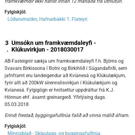
framkvæmdir ekki hafist innan 12 mánaða frá úthlutun.
Fylgiskjöl:
Lóðarumsókn, Hafnarbakki 1. Flateyri
3
Umsókn um framkvæmdaleyfi -
.
Klúkuvirkjun - 2018030017
AB-Fasteignir sækja um framkvæmdaleyfi f.h. Björns og
Svavars Birkissona í Botni og Birkihlið í Súgandafirði, sem
jafnframt eru landeigendur að Kvíanesá og Klúkulækjum,
fyrir allt að 200kW sírennslisvirkjun í Klúkulækjum og
Kvíanesá. Fylgigögn er hnitsettur uppdráttur frá K.J.
Hönnun ehf. ásamt greinargerð. Yfirlýsing dags.
05.03.2018
Erindi frestað, byggingafulltrúa falið að vinna málið áfram.
Fylgiskjöl:
Minnisblað - Skipulags- og byggingafulltrúa