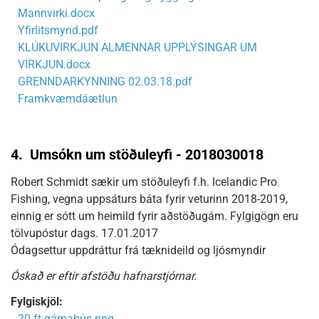
Mannvirki.docx
Yfirlitsmynd.pdf
KLÚKUVIRKJUN ALMENNAR UPPLÝSINGAR UM
VIRKJUN.docx
GRENNDARKYNNING 02.03.18.pdf
Framkvæmdáætlun
4.
Umsókn um stöðuleyfi - 2018030018
Robert Schmidt sækir um stöðuleyfi f.h. Icelandic Pro
Fishing, vegna uppsáturs báta fyrir veturinn 2018-2019,
einnig er sótt um heimild fyrir aðstöðugám. Fylgigögn eru
tölvupóstur dags. 17.01.2017
Ódagsettur uppdráttur frá tæknideild og ljósmyndir
Óskað er eftir afstöðu hafnarstjórnar.
Fylgiskjöl:
20 ft gámahús.png