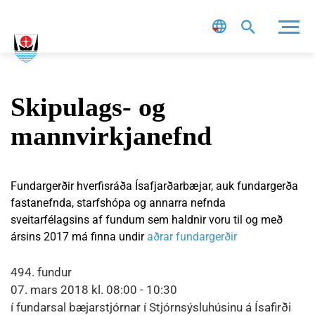
Leit
Skipulags- og
mannvirkjanefnd
Fundargerðir hverfisráða Ísafjarðarbæjar, auk fundargerða
fastanefnda, starfshópa og annarra nefnda
sveitarfélagsins af fundum sem haldnir voru til og með
ársins 2017 má finna undir
aðrar fundargerðir
494. fundur
07. mars 2018 kl. 08:00 - 10:30
í fundarsal bæjarstjórnar í Stjórnsýsluhúsinu á Ísafirði