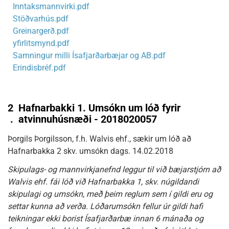
Inntaksmannvirki.pdf
Stöðvarhús.pdf
Greinargerð.pdf
yfirlitsmynd.pdf
Samningur milli Ísafjarðarbæjar og AB.pdf
Erindisbréf.pdf
2
Hafnarbakki 1. Umsókn um lóð fyrir
.
atvinnuhúsnæði - 2018020057
Þorgils Þorgilsson, f.h. Walvis ehf., sækir um lóð að
Hafnarbakka 2 skv. umsókn dags. 14.02.2018
Skipulags- og mannvirkjanefnd leggur til við bæjarstjórn að
Walvis ehf. fái lóð við Hafnarbakka 1, skv. núgildandi
skipulagi og umsókn, með þeim reglum sem í gildi eru og
settar kunna að verða. Lóðarumsókn fellur úr gildi hafi
teikningar ekki borist Ísafjarðarbæ innan 6 mánaða og