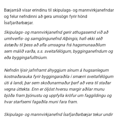
Bæjarráð vísar erindinu til skipulags- og mannvirkjanefndar
og felur nefndinni að gera umsögn fyrir hönd
Ísafjarðarbæjar.
Skipulags- og mannvirkjanefnd gerir athugasemd við að
umhverfis- og samgöngunefnd Alþingis, hafi ekki séð
ástæðu til þess að afla umsagna frá hagsmunaaðilum
sem málið varða, s.s. sveitafélögum, bygginganefndum og
eða byggingafulltrúum.
Nefndin lýsir jafnframt áhyggjum sínum á hugsanlegum
kostnaðarauka fyrir byggingaraðila í smærri sveitafélögum
úti á landi, þar sem skoðunarmaður þarf að vera til staðar
vegna úttekta. Enn er óljóst hversu margir aðilar munu
bjóða fram þjónustu og uppfylla kröfur um faggildingu og
hvar starfsemi fagaðila muni fara fram.
Skipulags- og mannvirkjanefnd Ísafjarðarbæjar tekur undir