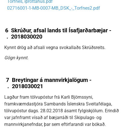
Torfnes, íþróttahús.pdf
02716001-1-MB-0007-MB_DSK_-_Torfnes2.pdf
6
Skrúður, afsal lands til Ísafjarðarbæjar -
.
2018030020
Kynnt drög að afsali vegna svokallaðs Skrúðsreits.
Gögn kynnt.
7
Breytingar á mannvirkjalögum -
.
2018030021
Lagður fram tölvupóstur frá Karli Björnssyni,
framkvæmdastjóra Sambands Íslenskra Sveitafélaga,
tölvupóstur dags. 28.02.2018 ásamt fylgiskjölum. Erindið
var jafnframt vísað af bæjarráði til Skipulags- og
mannvirkjanefndar, þar sem eftirfarandi var bókað.