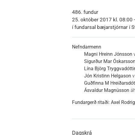
Heimili
Útivist og náttúra
Umhverfismál
Umsóknir
Nýir íbúar
Ferðamaðuri
Samgöngur
Svið og stofna
486. fundur
25. október 2017 kl. 08:00 
í fundarsal bæjarstjórnar í S
Reglur og samþykktir
Nefndarmenn
Magni Hreinn Jónsson
Sigurður Mar Óskarsso
Lína Björg Tryggvadótti
Jón Kristinn Helgason
v
Guðfinna M Hreiðarsdótt
Ásvaldur Magnússon
áh
Fundargerð ritaði:
Axel Rodri
Dagskrá