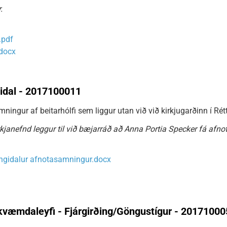
.
.pdf
.docx
ngidal - 2017100011
ingur af beitarhólfi sem liggur utan við við kirkjugarðinn í Rétt
janefnd leggur til við bæjarráð að Anna Portia Specker fá afnot 
 Engidalur afnotasamningur.docx
æmdaleyfi - Fjárgirðing/Göngustígur - 20171000