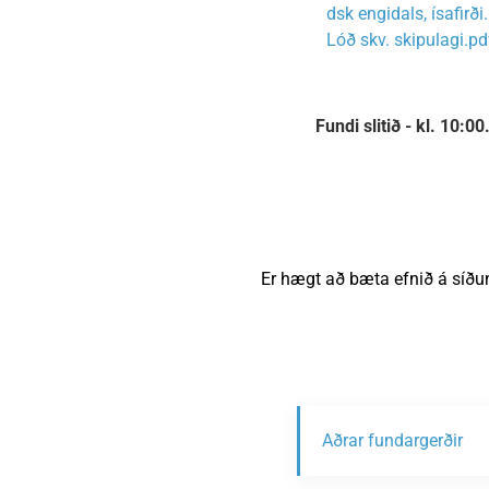
dsk engidals, ísafirði
Lóð skv. skipulagi.pd
Fundi slitið - kl. 10:00
Er hægt að bæta efnið á síðu
Aðrar fundargerðir