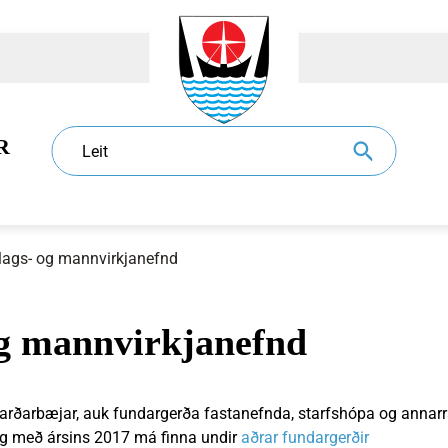
R
Leit
lags- og mannvirkjanefnd
og mannvirkjanefnd
dur
l
Eldri borgarar
Sundlaugar
Sorphirða og -förgun
Ráð og nefndir
jarðarbæjar, auk fundargerða fastanefnda, starfshópa og annarr
og með ársins 2017 má finna undir
aðrar fundargerðir