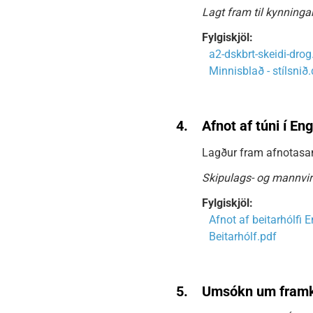
Lagt fram til kynningar
Fylgiskjöl:
a2-dskbrt-skeidi-drog
Minnisblað - stílsnið
4.
Afnot af túni í E
Lagður fram afnotasamn
Skipulags- og mannvirk
Fylgiskjöl:
Afnot af beitarhólfi
Beitarhólf.pdf
5.
Umsókn um framkv