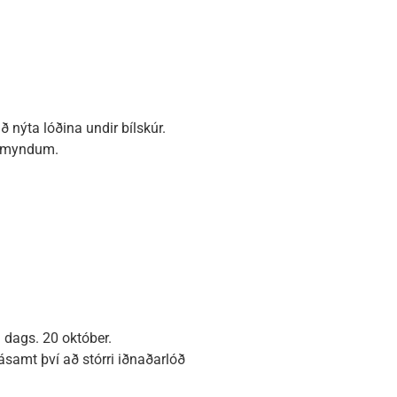
nýta lóðina undir bílskúr.
jósmyndum.
. dags. 20 október.
ásamt því að stórri iðnaðarlóð