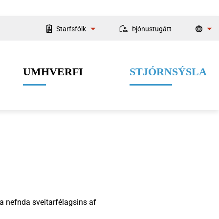
Starfsfólk
Þjónustugátt
Starfsmannaleit
UMHVERFI
STJÓRNSÝSLA
Fyrir starfsmenn
Velferðarþjónusta
Menning og listir
Dýrahald
Fjármál
a nefnda sveitarfélagsins af