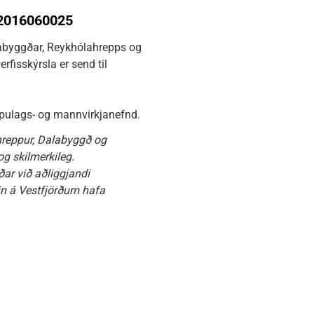
 2016060025
labyggðar, Reykhólahrepps og
fisskýrsla er send til
skipulags- og mannvirkjanefnd.
hreppur, Dalabyggð og
g skilmerkileg.
ðar við aðliggjandi
gin á Vestfjörðum hafa