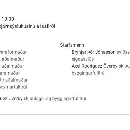
nn
nir
Viðburðir
Veður, færð og náttúruvá
Fréttir og útgáfa
- 10:00
tjórnsýsluhúsinu á Ísafirði
Starfsmenn
varaformaður
Brynjar Þór Jónasson
sviðss
n
aðalmaður
eignasviðs
r
aðalmaður
Axel Rodriguez Överby
skipu
aramaður
byggingarfulltrúi
ir
aðalmaður
eyrnarfulltrúi
guez Överby
skipulags- og byggingarfulltrúi