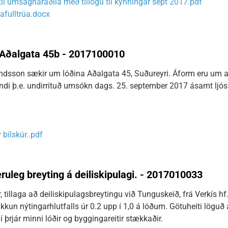
il umsagnaraðila með tillögu til kynningar sept 2017.pdf
afulltrúa.docx
Aðalgata 45b - 2017100010
dsson sækir um lóðina Aðalgata 45, Suðureyri. Áform eru um að 
randi þ.e. undirrituð umsókn dags. 25. september 2017 ásamt l
bílskúr..pdf
ruleg breyting á deiliskipulagi. - 2017010033
, tillaga að deiliskipulagsbreytingu við Tunguskeið, frá Verkís hf
kun nýtingarhlutfalls úr 0.2 upp í 1,0 á lóðum. Götuheiti löguð 
í þrjár minni lóðir og byggingareitir stækkaðir.