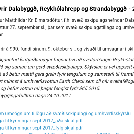
yrir Dalabyggð, Reykhólahrepp og Strandabyggð -
ur Matthildar Kr. Elmarsdóttur, f.h. svæðisskipulagsnefndar Da
tur 27. september sl., þar sem svæðisskipulagstillaga og umhver
r.
rir á 990. fundi sínum, 9. október sl., og vísaði til umsagnar í 
kjanefnd Ísafjarðarbæjar fagnar því að sveitarfélögin Reykhóla
ð sig saman um gerð svæðisskipulags. Skýrslan er vel uppsett o
 að betur mætti gera grein fyrir tengslum og samstarfi til framtí
ert minnst á umhverfisvottun Earth Check sem öll níu sveitafélö
g hefur vottun nú þegar fengist fyrir árið 2015.
 byggingafulltrúa dags.24.10.2017
um umsögn um tillögu að svæðisskipulagi og umhverfisskýrslu
a til kynningar sept 2017_aðalskjal.pdf
a til kynningar sept 2017_fylgiskjal.pdf