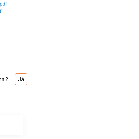
.pdf
f
.
Já
nni?