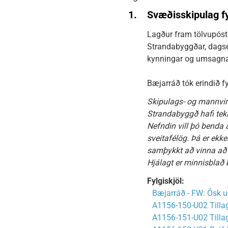
1.
Svæðisskipulag f
Lagður fram tölvupóst
Strandabyggðar, dagset
kynningar og umsagna
Bæjarráð tók erindið fy
Skipulags- og mannvir
Strandabyggð hafi teki
Nefndin vill þó benda á
sveitafélög. Þá er ekk
samþykkt að vinna að o
Hjálagt er minnisblað
Fylgiskjöl:
Bæjarráð - FW: Ósk 
A1156-150-U02 Tillag
A1156-151-U02 Tillag