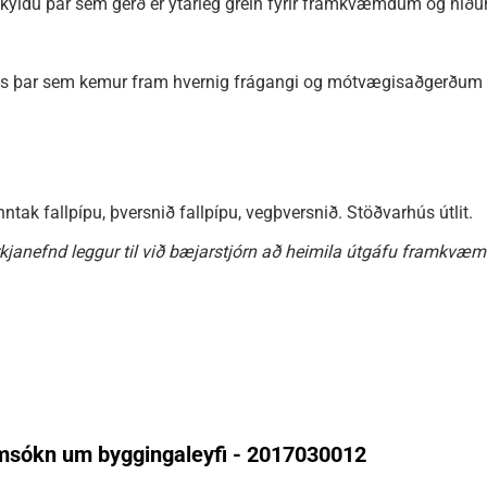
yldu þar sem gerð er ýtarleg grein fyrir framkvæmdum og niðu
gs þar sem kemur fram hvernig frágangi og mótvægisaðgerðum v
tak fallpípu, þversnið fallpípu, vegþversnið. Stöðvarhús útlit.
kjanefnd leggur til við bæjarstjórn að heimila útgáfu framkvæm
msókn um byggingaleyfi - 2017030012