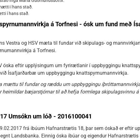
r stað Inga María Guðmundsdóttir.
ætti í hans stað.
ti í hans stað.
spyrnumannvirkja á Torfnesi - ósk um fund með Ís
sins Vestra og HSV mæta til fundar við skipulags- og mannvirkja
numannvirkja á Torfnesi.
V óska eftir upplýsingum um fyrirætlanir í uppbyggingu knattsp
i við Ísafjarðarbæ um uppbyggingu knattspyrnumannvirkja.
ra mættu til fundar og ræddu um uppbyggingu íþróttamannvirkja 
heimildar bæjarstjórnar til að hefja formlega skipulagsvinnu á 
- 17 Umsókn um lóð - 2016100041
9.02.2017 frá íbúum Hafnarstrætis 18, þar sem óskað er eftir u
egnt Landsbanka. Einnig óska íbúar og eigendur Hafnarstrætis 