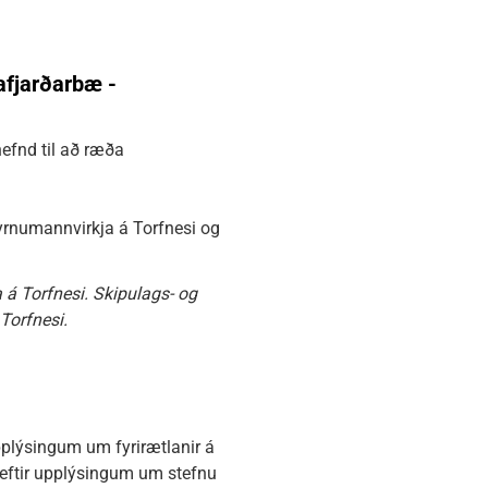
afjarðarbæ -
nefnd til að ræða
yrnumannvirkja á Torfnesi og
á Torfnesi. Skipulags- og
Torfnesi.
pplýsingum um fyrirætlanir á
eftir upplýsingum um stefnu