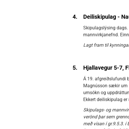
4.
Deiliskipulag - N
Skipulagslýsing dags. 
mannvirkjanefnd. Einni
Lagt fram til kynningar
5.
Hjallavegur 5-7, 
Á 19. afgreiðslufundi b
Magnússon sækir um by
umsókn og uppdráttum
Ekkert deiliskipulag er
Skipulags- og mannvir
verönd þar sem grennda
með vísan í gr.9.5.3. 