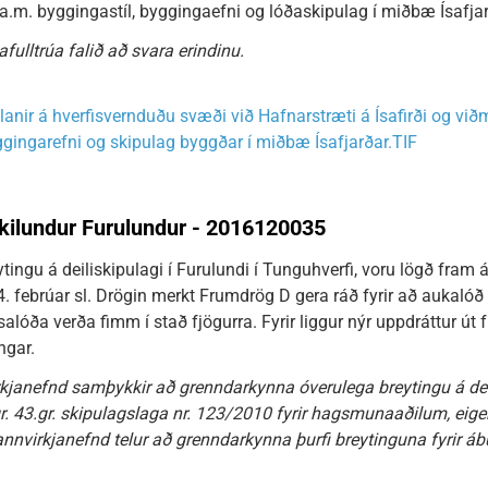
a.m. byggingastíl, byggingaefni og lóðaskipulag í miðbæ Ísafjar
fulltrúa falið að svara erindinu.
lanir á hverfisvernduðu svæði við Hafnarstræti á Ísafirði og við
ggingarefni og skipulag byggðar í miðbæ Ísafjarðar.TIF
irkilundur Furulundur - 2016120035
tingu á deiliskipulagi í Furulundi í Tunguhverfi, voru lögð fram á
 febrúar sl. Drögin merkt Frumdrög D gera ráð fyrir að aukalóð 
alóða verða fimm í stað fjögurra. Fyrir liggur nýr uppdráttur út 
ngar.
kjanefnd samþykkir að grenndarkynna óverulega breytingu á deil
gr. 43.gr. skipulagslaga nr. 123/2010 fyrir hagsmunaaðilum, ei
nnvirkjanefnd telur að grenndarkynna þurfi breytinguna fyrir á