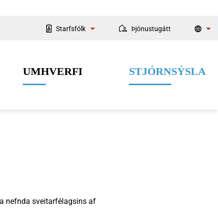
Starfsfólk
Þjónustugátt
Starfsmannaleit
UMHVERFI
STJÓRNSÝSLA
Fyrir starfsmenn
Velferðarþjónusta
Menning og listir
Dýrahald
Fjármál
a nefnda sveitarfélagsins af