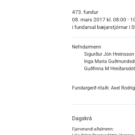
Heimili
Útivist og náttúra
Umhverfismál
Umsóknir
Nýir íbúar
Ferðamaðuri
Samgöngur
Svið og stofna
473. fundur
08. mars 2017 kl. 08:00 - 1
í fundarsal bæjarstjórnar í S
Reglur og samþykktir
Nefndarmenn
Sigurður Jón Hreinsson
Inga María Guðmundsdó
Guðfinna M Hreiðarsdótt
Fundargerð ritaði:
Axel Rodri
Dagskrá
Fjarverandi aðalmenn: