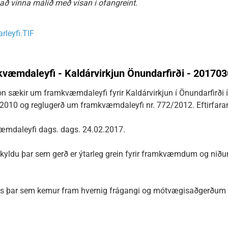
 að vinna málið með vísan í ofangreint.
leyfi.TIF
æmdaleyfi - Kaldárvirkjun Önundarfirði - 20170
n sækir um framkvæmdaleyfi fyrir Kaldárvirkjun í Önundarfirði 
/2010 og reglugerð um framkvæmdaleyfi nr. 772/2012. Eftirfara
mdaleyfi dags. dags. 24.02.2017.
yldu þar sem gerð er ýtarleg grein fyrir framkvæmdum og niðu
gs þar sem kemur fram hvernig frágangi og mótvægisaðgerðum v