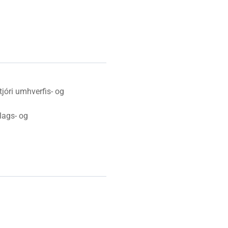
Vinabæir
Almyrkvi á sólu 2026
Gjaldskrár
tjóri umhverfis- og
lags- og