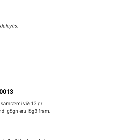
daleyfis.
30013
í samræmi við 13.gr.
ndi gögn eru lögð fram.