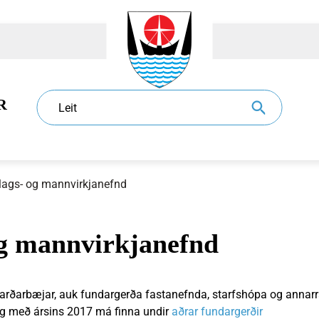
R
Leit
lags- og mannvirkjanefnd
og mannvirkjanefnd
dur
l
Eldri borgarar
Sundlaugar
Sorphirða og -förgun
Ráð og nefndir
jarðarbæjar, auk fundargerða fastanefnda, starfshópa og annarr
og með ársins 2017 má finna undir
aðrar fundargerðir