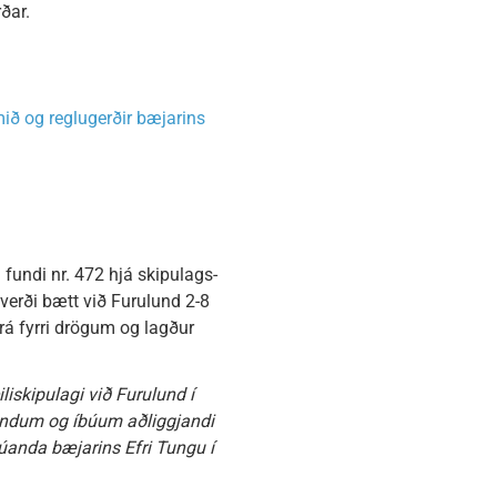
ðar.
mið og reglugerðir bæjarins
 fundi nr. 472 hjá skipulags-
verði bætt við Furulund 2-8
frá fyrri drögum og lagður
iskipulagi við Furulund í
gendum og íbúum aðliggjandi
búanda bæjarins Efri Tungu í