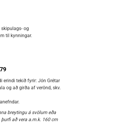
 skipulags- og
m til kynningar.
079
erindi tekið fyrir: Jón Grétar
a og að girða af verönd, skv.
janefndar.
ynna breytingu á svölum eða
 þurfi að vera a.m.k. 160 cm