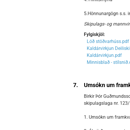
5.Hönnunargögn s.s. inn
Skipulags- og mannvir
Fylgiskjöl:
Lóð stöðvarhúss.pdf
Kaldárvirkjun Deilisk
Kaldárvirkjun.pdf
Minnisblað - stílsnið
7.
Umsókn um framkv
Birkir Þór Guðmundsso
skipulagslaga nr. 123
1. Umsókn um framkvæ