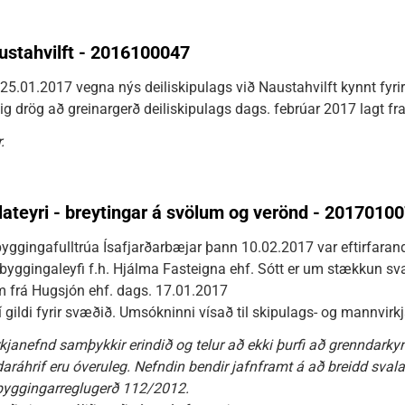
austahvilft - 2016100047
25.01.2017 vegna nýs deiliskipulags við Naustahvilft kynnt fyrir
g drög að greinargerð deiliskipulags dags. febrúar 2017 lagt fra
.
Flateyri - breytingar á svölum og verönd - 2017010
yggingafulltrúa Ísafjarðarbæjar þann 10.02.2017 var eftirfarandi 
ggingaleyfi f.h. Hjálma Fasteigna ehf. Sótt er um stækkun sval
 frá Hugsjón ehf. dags. 17.01.2017
 í gildi fyrir svæðið. Umsókninni vísað til skipulags- og mannvirk
kjanefnd samþykkir erindið og telur að ekki þurfi að grenndark
ráhrif eru óveruleg. Nefndin bendir jafnframt á að breidd svala
í byggingarreglugerð 112/2012.