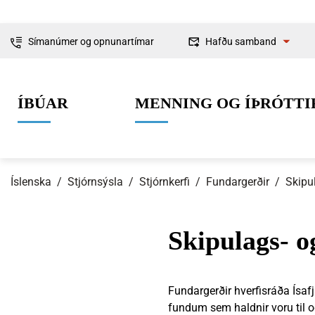
Símanúmer og opnunartímar
Hafðu samband
Fyrirspurnir
ÍBÚAR
MENNING OG ÍÞRÓTTI
Ábendingar og
kvartanir
Íslenska
/
Stjórnsýsla
/
Stjórnkerfi
/
Fundargerðir
/
Skipu
Skipulags- 
0-6 ára
Lífið í Ísafjarðarbæ
Skipulag og framkvæmdir
Um Ísafjarðarbæ
Grunnskólaal
Íþróttir
Byggingarmá
Stjórnkerfi
Fundargerðir hverfisráða Ísaf
fundum sem haldnir voru til 