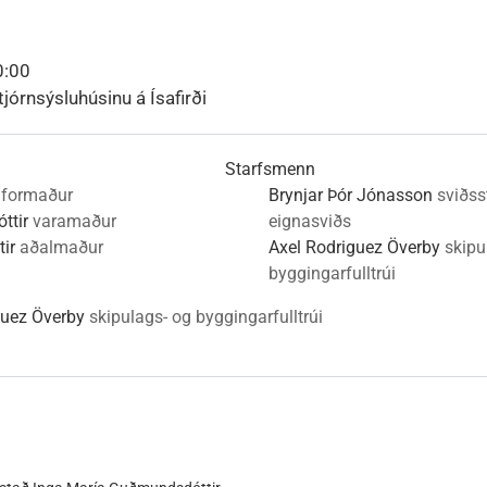
nn
nir
Viðburðir
Veður, færð og náttúruvá
Fréttir og útgáfa
0:00
tjórnsýsluhúsinu á Ísafirði
Starfsmenn
formaður
Brynjar Þór Jónasson
sviðss
ttir
varamaður
eignasviðs
ir
aðalmaður
Axel Rodriguez Överby
skipu
byggingarfulltrúi
guez Överby
skipulags- og byggingarfulltrúi