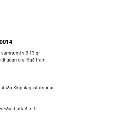
30014
í samræmi við 13.gr.
ndi gögn eru lögð fram.
rstaða Skipulagsstofnunar
erður háttað m.t.t.