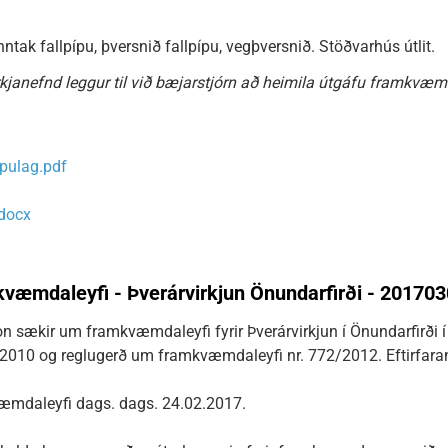
tak fallpípu, þversnið fallpípu, vegþversnið. Stöðvarhús útlit.
kjanefnd leggur til við bæjarstjórn að heimila útgáfu framkvæm
ipulag.pdf
.docx
æmdaleyfi - Þverárvirkjun Önundarfirði - 20170
n sækir um framkvæmdaleyfi fyrir Þverárvirkjun í Önundarfirði 
/2010 og reglugerð um framkvæmdaleyfi nr. 772/2012. Eftirfara
mdaleyfi dags. dags. 24.02.2017.