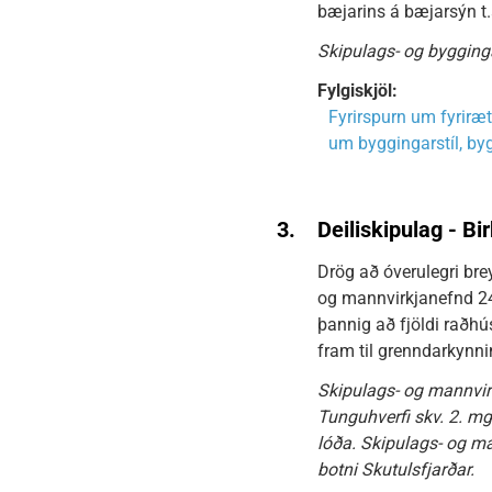
bæjarins á bæjarsýn t.
Skipulags- og bygginga
Fylgiskjöl:
Fyrirspurn um fyriræt
um byggingarstíl, by
3.
Deiliskipulag - B
Drög að óverulegri brey
og mannvirkjanefnd 24.
þannig að fjöldi raðhús
fram til grenndarkynni
Skipulags- og mannvir
Tunguhverfi skv. 2. m
lóða. Skipulags- og ma
botni Skutulsfjarðar.