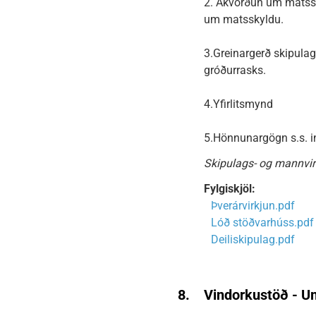
2. Ákvörðun um matssk
um matsskyldu.
3.Greinargerð skipula
gróðurrasks.
4.Yfirlitsmynd
5.Hönnunargögn s.s. inn
Skipulags- og mannvir
Fylgiskjöl:
Þverárvirkjun.pdf
Lóð stöðvarhúss.pdf
Deiliskipulag.pdf
8.
Vindorkustöð - U