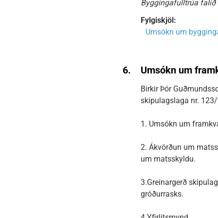
Byggingafulltrúa falið
Fylgiskjöl:
Umsókn um byggingar
6.
Umsókn um framkv
Birkir Þór Guðmundsso
skipulagslaga nr. 123
1. Umsókn um framkvæ
2. Ákvörðun um matssk
um matsskyldu.
3.Greinargerð skipula
gróðurrasks.
4.Yfirlitsmynd