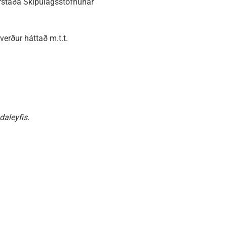
rstaða Skipulagsstofnunar
erður háttað m.t.t.
daleyfis.