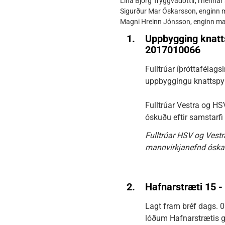
Lína Björg Tryggvadóttir, í henna
Sigurður Mar Óskarsson, enginn m
Magni Hreinn Jónsson, enginn mæt
1.
Uppbygging knatt
2017010066
Fulltrúar íþróttafélag
uppbyggingu knattspyr
Fulltrúar Vestra og HS
óskuðu eftir samstarf
Fulltrúar HSV og Vest
mannvirkjanefnd óskar 
2.
Hafnarstræti 15 
Lagt fram bréf dags. 0
lóðum Hafnarstrætis g