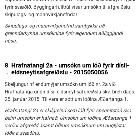
fyrir svæðið. Byggingarfulltrúi vísar umsókn til afgreiðslu
skipulags- og mannvirkjanefndar.
Skipulags- og mannvirkjanefnd samþykkir að
grenndarkynna umsóknina fyrir eigendum aðliggjandi
húsa.
8
Hrafnatangi 2a - umsókn um lóð fyrir dísil-
.
eldsneytisafgreiðslu - 2015050056
Skeljungur hf endurnýjar umsókn um lóð nr. 2a við
Hrafnatanga undir dísil-eldsneytisafgreiðslu skv. bréfi dags.
25. janúar 2015. Til vara er sótt um lóðina Æðartanga 1.
Hrafnatangi 2a er skilgreind sem lóð fyrir spennitstöð svo
þeirri umsókn er hafnað. Umsókn um lóðina Æðartanga 1
verður afgreidd ásamt öðrum umsóknum um auglýstar
lóðir á svæðinu.