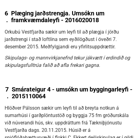
6
Plæging jarðstrengja. Umsókn um
.
framkvæmdaleyfi - 2016020018
Orkubú Vestfjarða sækir um leyfi til að plægja í jörðu
jarðstrengi í stað loftlína sem eyðilögðust í óveðri 7.
desember 2015. Meðfylgjandi eru yfirlitsuppdrættir.
Skipulags- og mannvirkjanefnd tekur jákvætt í erdindið og
skipulagsfulltrúa falið að afla frekari gagna.
7
Smárateigur 4 - umsókn um byggingarleyfi -
.
2015110064
Hlöðver Pálsson sækir um leyfi til að breyta notkun á
sumarhúsi í garðplöntustöð og byggja 75 fm gróðurskála
við núverandi hús, skv. uppdráttum frá Tækniþjónustu
Vestfjarða dags. 20.11.2015. Húsið er á
snjóflóðahættusvæði í flokki C. Ekkert deiliskipulag er í gildi