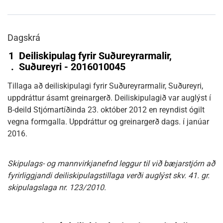
Dagskrá
1
Deiliskipulag fyrir Suðureyrarmalir,
.
Suðureyri - 2016010045
Tillaga að deiliskipulagi fyrir Suðureyrarmalir, Suðureyri,
uppdráttur ásamt greinargerð. Deiliskipulagið var auglýst í
B-deild Stjórnartíðinda 23. október 2012 en reyndist ógilt
vegna formgalla. Uppdráttur og greinargerð dags. í janúar
2016.
Skipulags- og mannvirkjanefnd leggur til við bæjarstjórn að
fyrirliggjandi deiliskipulagstillaga verði auglýst skv. 41. gr.
skipulagslaga nr. 123/2010.