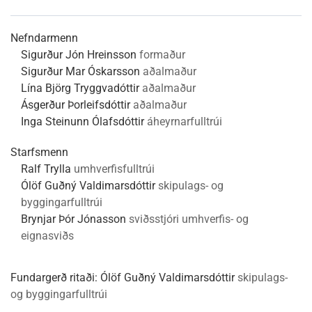
Nefndarmenn
Sigurður Jón Hreinsson
formaður
Sigurður Mar Óskarsson
aðalmaður
Lína Björg Tryggvadóttir
aðalmaður
Ásgerður Þorleifsdóttir
aðalmaður
Inga Steinunn Ólafsdóttir
áheyrnarfulltrúi
Starfsmenn
Ralf Trylla
umhverfisfulltrúi
Ólöf Guðný Valdimarsdóttir
skipulags- og
byggingarfulltrúi
Brynjar Þór Jónasson
sviðsstjóri umhverfis- og
eignasviðs
Fundargerð ritaði:
Ólöf Guðný Valdimarsdóttir
skipulags-
og byggingarfulltrúi