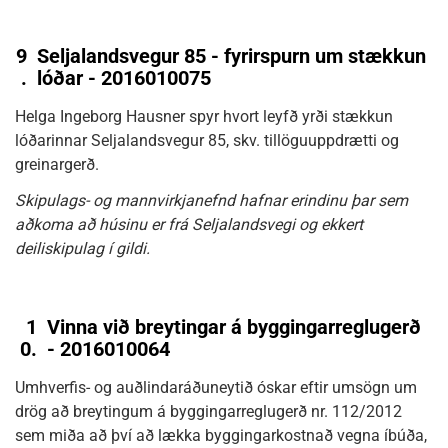
9
Seljalandsvegur 85 - fyrirspurn um stækkun
.
lóðar - 2016010075
Helga Ingeborg Hausner spyr hvort leyfð yrði stækkun
lóðarinnar Seljalandsvegur 85, skv. tillöguuppdrætti og
greinargerð.
Skipulags- og mannvirkjanefnd hafnar erindinu þar sem
aðkoma að húsinu er frá Seljalandsvegi og ekkert
deiliskipulag í gildi.
1
Vinna við breytingar á byggingarreglugerð
0.
- 2016010064
Umhverfis- og auðlindaráðuneytið óskar eftir umsögn um
drög að breytingum á byggingarreglugerð nr. 112/2012
sem miða að því að lækka byggingarkostnað vegna íbúða,