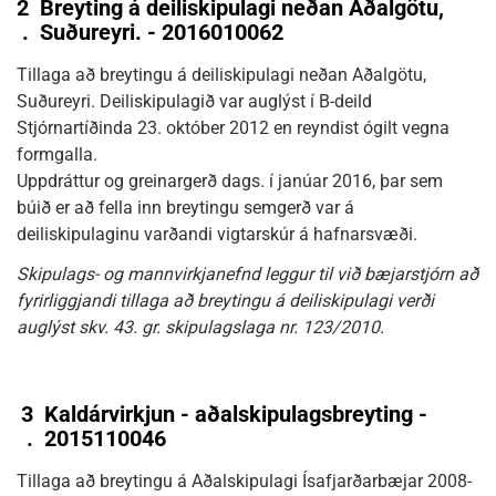
2
Breyting á deiliskipulagi neðan Aðalgötu,
.
Suðureyri. - 2016010062
Tillaga að breytingu á deiliskipulagi neðan Aðalgötu,
Suðureyri. Deiliskipulagið var auglýst í B-deild
Stjórnartíðinda 23. október 2012 en reyndist ógilt vegna
formgalla.
Uppdráttur og greinargerð dags. í janúar 2016, þar sem
búið er að fella inn breytingu semgerð var á
deiliskipulaginu varðandi vigtarskúr á hafnarsvæði.
Skipulags- og mannvirkjanefnd leggur til við bæjarstjórn að
fyrirliggjandi tillaga að breytingu á deiliskipulagi verði
auglýst skv. 43. gr. skipulagslaga nr. 123/2010.
3
Kaldárvirkjun - aðalskipulagsbreyting -
.
2015110046
Tillaga að breytingu á Aðalskipulagi Ísafjarðarbæjar 2008-