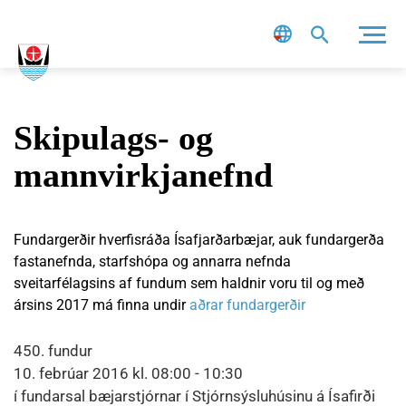
Leit
Skipulags- og
mannvirkjanefnd
Fundargerðir hverfisráða Ísafjarðarbæjar, auk fundargerða
fastanefnda, starfshópa og annarra nefnda
sveitarfélagsins af fundum sem haldnir voru til og með
ársins 2017 má finna undir
aðrar fundargerðir
450. fundur
10. febrúar 2016 kl. 08:00 - 10:30
í fundarsal bæjarstjórnar í Stjórnsýsluhúsinu á Ísafirði