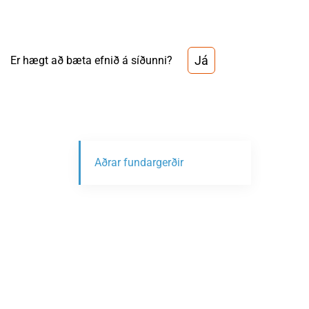
Já
Er hægt að bæta efnið á síðunni?
Aðrar fundargerðir