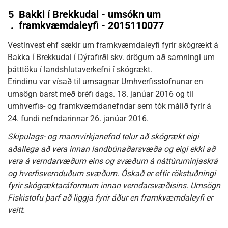
5
Bakki í Brekkudal - umsókn um
.
framkvæmdaleyfi - 2015110077
Vestinvest ehf sækir um framkvæmdaleyfi fyrir skógrækt á
Bakka í Brekkudal í Dýrafirði skv. drögum að samningi um
þátttöku í landshlutaverkefni í skógrækt.
Erindinu var vísað til umsagnar Umhverfisstofnunar en
umsögn barst með bréfi dags. 18. janúar 2016 og til
umhverfis- og framkvæmdanefndar sem tók málið fyrir á
24. fundi nefndarinnar 26. janúar 2016.
Skipulags- og mannvirkjanefnd telur að skógrækt eigi
aðallega að vera innan landbúnaðarsvæða og eigi ekki að
vera á verndarvæðum eins og svæðum á náttúruminjaskrá
og hverfisvernduðum svæðum. Óskað er eftir rökstuðningi
fyrir skógræktaráformum innan verndarsvæðisins. Umsögn
Fiskistofu þarf að liggja fyrir áður en framkvæmdaleyfi er
veitt.