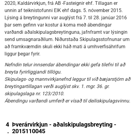
2020, Kaldárvirkjun, frá AB -Fasteignir ehf. Tillagan er
unnin af teiknistofunni EIK ehf dags. 5. nóvember 2015.
Lýsing á breytingunni var auglýst frá 7. til 28. janúar 2016
þar sem gefinn var kostur á koma með ábendingar
varðandi aðalskipulagsbreytinguna, jafnframt var lýsingin
send umsagnaraðilum. Niðurstaða Skipulagsstofnunar um
að framkvæmdin skuli ekki háð mati á umhverfisáhrifum
liggur þegar fyrir.
Nefndin telur innsendar ábendingar ekki gefa tilefni til að
breyta fyrirliggjandi tillögu.
Skipulags- og mannvirkjanefnd leggur til við bæjarstjórn að
breytingartillagan verði auglýst skv. 1. mgr. 36. gr.
skipulagslaga nr. 123/2010.
Ábendingu varðandi umferð er vísað til deiliskipulagsvinnu.
4
Þverárvirkjun - aðalskipulagsbreyting -
.
2015110045