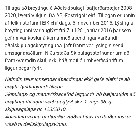
Tillaga að breytingu á Aðalskipulagi Ísafjarðarbæjar 2008-
2020, Þverárvirkjun, frá AB -Fasteignir ehf. Tillagan er unnin
af teiknistofunni EIK ehf dags. 5. nóvember 2015. Lýsing á
breytingunni var auglýst frá 7. til 28. janúar 2016 þar sem
gefinn var kostur á koma með ábendingar varðandi
aðalskipulagsbreytinguna, jafnframt var lýsingin send
umsagnaraðilum. Niðurstaða Skipulagsstofnunar um að
framkvæmdin skuli ekki háð mati á umhverfisáhrifum
liggur þegar fyrir.
Nefndin telur innsendar ábendingar ekki gefa tilefni til að
breyta fyrirliggjandi tillögu.
Skipulags- og mannvirkjanefnd leggur til við bæjarstjórn að
breytingartillagan verði auglýst skv. 1. mgr. 36. gr.
skipulagslaga nr. 123/2010.
Ábending vegna fjarlægðar stöðvarhúss frá íbúðarhúsi er
vísað til deiliskipulagsvinnu.