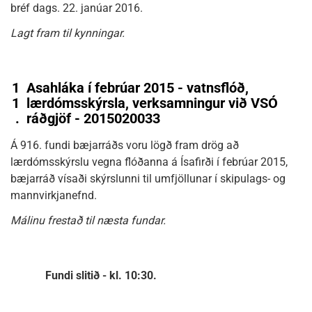
bréf dags. 22. janúar 2016.
Lagt fram til kynningar.
1
Asahláka í febrúar 2015 - vatnsflóð,
1
lærdómsskýrsla, verksamningur við VSÓ
.
ráðgjöf - 2015020033
Á 916. fundi bæjarráðs voru lögð fram drög að
lærdómsskýrslu vegna flóðanna á Ísafirði í febrúar 2015,
bæjarráð vísaði skýrslunni til umfjöllunar í skipulags- og
mannvirkjanefnd.
Málinu frestað til næsta fundar.
Fundi slitið - kl. 10:30.