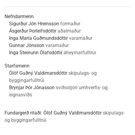
Nefndarmenn
Sigurður Jón Hreinsson
formaður
Ásgerður Þorleifsdóttir
aðalmaður
Inga María Guðmundsdóttir
varamaður
Gunnar Jónsson
varamaður
Inga Steinunn Ólafsdóttir
áheyrnarfulltrúi
Starfsmenn
Ólöf Guðný Valdimarsdóttir
skipulags- og
byggingarfulltrúi
Brynjar Þór Jónasson
sviðsstjóri umhverfis- og
eignasviðs
Fundargerð ritaði:
Ólöf Guðný Valdimarsdóttir
skipulags-
og byggingarfulltrúi