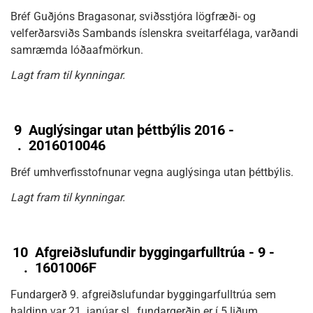
Bréf Guðjóns Bragasonar, sviðsstjóra lögfræði- og
velferðarsviðs Sambands íslenskra sveitarfélaga, varðandi
samræmda lóðaafmörkun.
Lagt fram til kynningar.
9
Auglýsingar utan þéttbýlis 2016 -
.
2016010046
Bréf umhverfisstofnunar vegna auglýsinga utan þéttbýlis.
Lagt fram til kynningar.
10
Afgreiðslufundir byggingarfulltrúa - 9 -
.
1601006F
Fundargerð 9. afgreiðslufundar byggingarfulltrúa sem
haldinn var 21. janúar sl., fundargerðin er í 5 liðum.