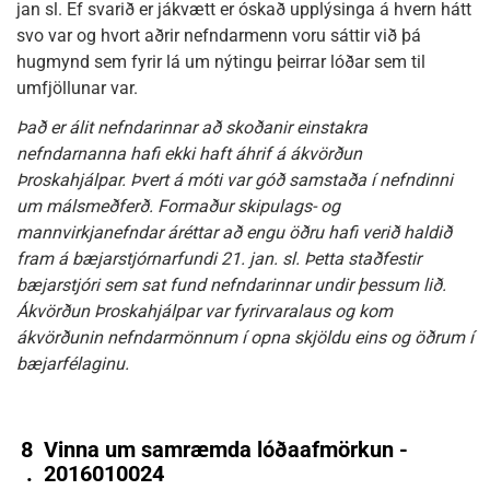
jan sl. Ef svarið er jákvætt er óskað upplýsinga á hvern hátt
svo var og hvort aðrir nefndarmenn voru sáttir við þá
hugmynd sem fyrir lá um nýtingu þeirrar lóðar sem til
umfjöllunar var.
Það er álit nefndarinnar að skoðanir einstakra
nefndarnanna hafi ekki haft áhrif á ákvörðun
Þroskahjálpar. Þvert á móti var góð samstaða í nefndinni
um málsmeðferð. Formaður skipulags- og
mannvirkjanefndar áréttar að engu öðru hafi verið haldið
fram á bæjarstjórnarfundi 21. jan. sl. Þetta staðfestir
bæjarstjóri sem sat fund nefndarinnar undir þessum lið.
Ákvörðun Þroskahjálpar var fyrirvaralaus og kom
ákvörðunin nefndarmönnum í opna skjöldu eins og öðrum í
bæjarfélaginu.
8
Vinna um samræmda lóðaafmörkun -
.
2016010024