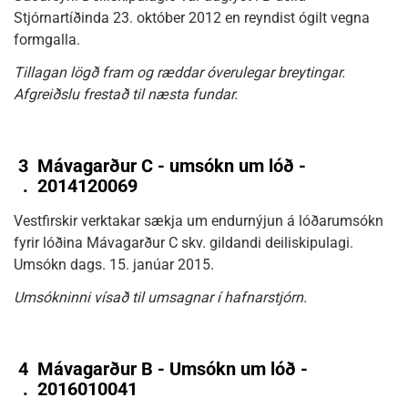
Stjórnartíðinda 23. október 2012 en reyndist ógilt vegna
formgalla.
Tillagan lögð fram og ræddar óverulegar breytingar.
Afgreiðslu frestað til næsta fundar.
3
Mávagarður C - umsókn um lóð -
.
2014120069
Vestfirskir verktakar sækja um endurnýjun á lóðarumsókn
fyrir lóðina Mávagarður C skv. gildandi deiliskipulagi.
Umsókn dags. 15. janúar 2015.
Umsókninni vísað til umsagnar í hafnarstjórn.
4
Mávagarður B - Umsókn um lóð -
.
2016010041