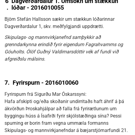
6
Dagverðardalur 1. Umsókn um stækkun
.
lóðar - 2016010055
Björn Stefán Hallsson sækir um stækkun lóðarinnar
Dagverðardalur 1, skv. meðfylgjandi uppdrætti.
Skipulags- og mannvirkjanefnd samþykkir að
grenndarkynna erindið fyrir eigendum Fagrahvamms og
Góuholts. Ólöf Guðný Valdimarsdóttir vék af fundi við
afgreiðslu málsins.
7.
Fyrirspurn - 2016010060
Fyrirspurn frá Sigurðu Mar Óskarssyni:
Hafa afskipti og/eða skoðanir undirritaðs haft áhrif á þá
ákvörðun Þroskahjálpar að falla frá fyrirætlunum um
byggingu húss á Ísafirði fyrir skjólstæðinga sína? Þessi
spurning er borin fram vegna ummæla formanns
Skipulags- og mannvirkjanefndar á bæjarstjórnarfundi 21.