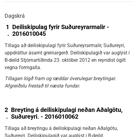
Dagskrá
1
Deiliskipulag fyrir Suðureyrarmalir -
.
2016010045
Tillaga að deiliskipulagi fyrir Suðureyrarmalir, Suðureyri,
uppdráttur ásamt greinargerð. Deiliskipulagið var auglýst í
B-deild Stjórnartíðinda 23. október 2012 en reyndist ógilt
vegna formgalla.
Tillagan lögð fram og ræddar óverulegar breytingar.
Afgreiðslu frestað til næsta fundar.
2
Breyting á deiliskipulagi neðan Aðalgötu,
.
Suðureyri. - 2016010062
Tillaga að breytingu á deiliskipulagi neðan Aðalgötu,
Suðureyri. Deiliskipulagið var auglýst í B-deild