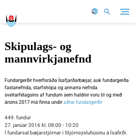
Leit
Skipulags- og
mannvirkjanefnd
Fundargerðir hverfisráða Ísafjarðarbæjar, auk fundargerða
fastanefnda, starfshópa og annarra nefnda
sveitarfélagsins af fundum sem haldnir voru til og með
ársins 2017 má finna undir
aðrar fundargerðir
449. fundur
27. janúar 2016 kl. 08:00 - 10:20
Í fundarsal bæjarstjórnar í Stjórnsýsluhúsinu á Ísafirði.