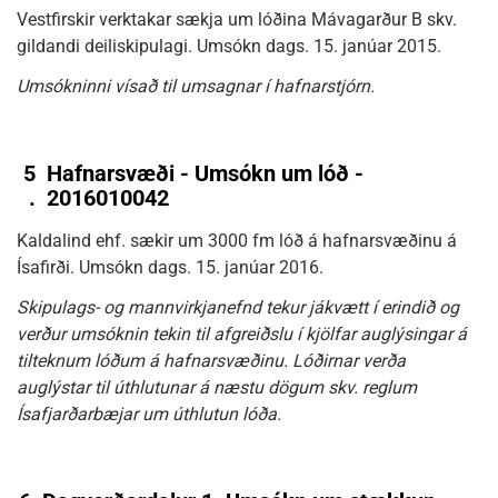
Vestfirskir verktakar sækja um lóðina Mávagarður B skv.
gildandi deiliskipulagi. Umsókn dags. 15. janúar 2015.
Umsókninni vísað til umsagnar í hafnarstjórn.
5
Hafnarsvæði - Umsókn um lóð -
.
2016010042
Kaldalind ehf. sækir um 3000 fm lóð á hafnarsvæðinu á
Ísafirði. Umsókn dags. 15. janúar 2016.
Skipulags- og mannvirkjanefnd tekur jákvætt í erindið og
verður umsóknin tekin til afgreiðslu í kjölfar auglýsingar á
tilteknum lóðum á hafnarsvæðinu. Lóðirnar verða
auglýstar til úthlutunar á næstu dögum skv. reglum
Ísafjarðarbæjar um úthlutun lóða.