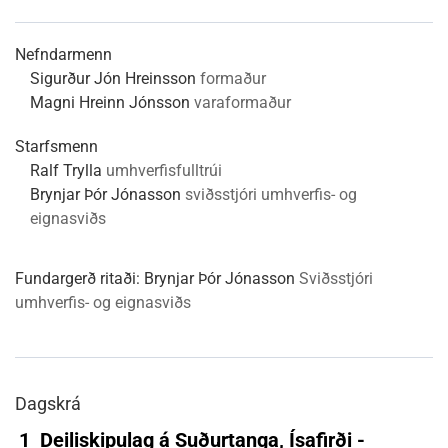
Nefndarmenn
Sigurður Jón Hreinsson
formaður
Magni Hreinn Jónsson
varaformaður
Starfsmenn
Ralf Trylla
umhverfisfulltrúi
Brynjar Þór Jónasson
sviðsstjóri umhverfis- og
eignasviðs
Fundargerð ritaði:
Brynjar Þór Jónasson
Sviðsstjóri
umhverfis- og eignasviðs
Dagskrá
1
Deiliskipulag á Suðurtanga, Ísafirði -