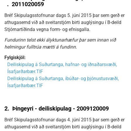
.
2011020059
Bréf Skipulagsstofnunar dags 5. júní 2015 þar sem gerð er
athugasemd við að sveitarstjórn birti auglýsingu í B-deild
Stjórnartíðinda vegna form- og efnisgalla.
Fundurinn telst ekki ályktunarhæfur þar sem innan við
helmingur fulltrúa mætti á fundinn.
Fylgiskjöl:
Deiliskipulag á Suðurtanga, hafnar- og iðnaðarsvæði,
Ísafjarðarbær.TIF
Deiliskipulag á Suðurtanga, íbúðar- og þjónustusvæði,
Ísafjarðarbær.TIF
2.
Þingeyri - deiliskipulag - 2009120009
Bréf Skipulagsstofnunar dags 4. júní 2015 þar sem gerð er
athugasemd við að sveitarstjórn birti auglýsingu í B-deild