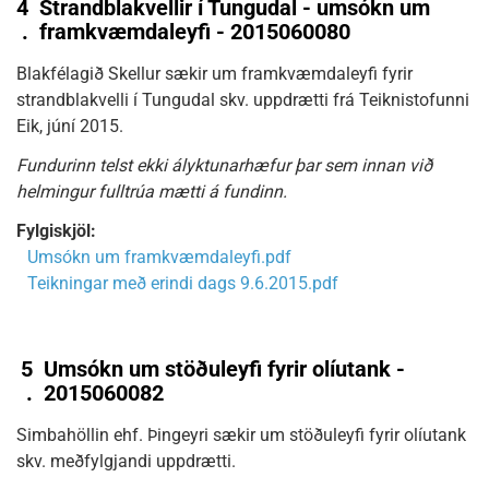
4
Strandblakvellir í Tungudal - umsókn um
.
framkvæmdaleyfi - 2015060080
Blakfélagið Skellur sækir um framkvæmdaleyfi fyrir
strandblakvelli í Tungudal skv. uppdrætti frá Teiknistofunni
Eik, júní 2015.
Fundurinn telst ekki ályktunarhæfur þar sem innan við
helmingur fulltrúa mætti á fundinn.
Fylgiskjöl:
Umsókn um framkvæmdaleyfi.pdf
Teikningar með erindi dags 9.6.2015.pdf
5
Umsókn um stöðuleyfi fyrir olíutank -
.
2015060082
Simbahöllin ehf. Þingeyri sækir um stöðuleyfi fyrir olíutank
skv. meðfylgjandi uppdrætti.