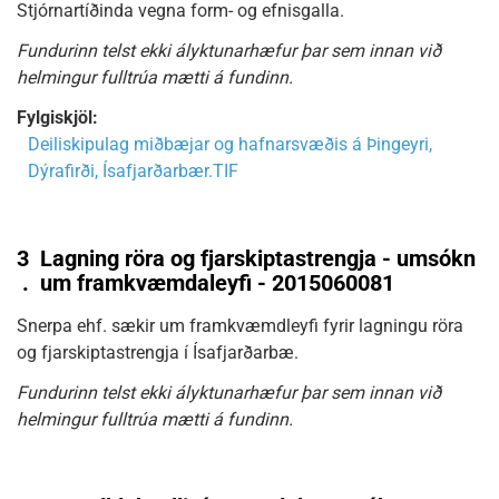
Stjórnartíðinda vegna form- og efnisgalla.
Fundurinn telst ekki ályktunarhæfur þar sem innan við
helmingur fulltrúa mætti á fundinn.
Fylgiskjöl:
Deiliskipulag miðbæjar og hafnarsvæðis á Þingeyri,
Dýrafirði, Ísafjarðarbær.TIF
3
Lagning röra og fjarskiptastrengja - umsókn
.
um framkvæmdaleyfi - 2015060081
Snerpa ehf. sækir um framkvæmdleyfi fyrir lagningu röra
og fjarskiptastrengja í Ísafjarðarbæ.
Fundurinn telst ekki ályktunarhæfur þar sem innan við
helmingur fulltrúa mætti á fundinn.