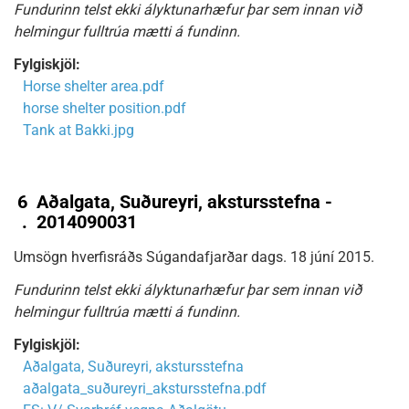
Fundurinn telst ekki ályktunarhæfur þar sem innan við
helmingur fulltrúa mætti á fundinn.
Fylgiskjöl:
Horse shelter area.pdf
horse shelter position.pdf
Tank at Bakki.jpg
6
Aðalgata, Suðureyri, akstursstefna -
.
2014090031
Umsögn hverfisráðs Súgandafjarðar dags. 18 júní 2015.
Fundurinn telst ekki ályktunarhæfur þar sem innan við
helmingur fulltrúa mætti á fundinn.
Fylgiskjöl:
Aðalgata, Suðureyri, akstursstefna
aðalgata_suðureyri_akstursstefna.pdf