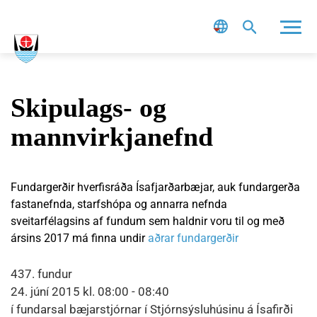
Leit
Skipulags- og
mannvirkjanefnd
Fundargerðir hverfisráða Ísafjarðarbæjar, auk fundargerða
fastanefnda, starfshópa og annarra nefnda
sveitarfélagsins af fundum sem haldnir voru til og með
ársins 2017 má finna undir
aðrar fundargerðir
437. fundur
24. júní 2015 kl. 08:00 - 08:40
í fundarsal bæjarstjórnar í Stjórnsýsluhúsinu á Ísafirði