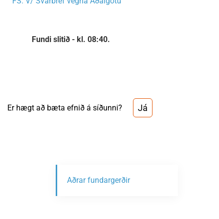
FS: V/ Svarbréf vegna Aðalgötu
Fundi slitið - kl. 08:40.
Já
Er hægt að bæta efnið á síðunni?
Aðrar fundargerðir