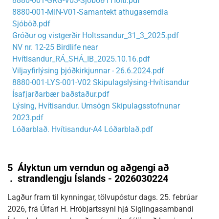
8880-001-GRG-V03-Sjóböð í Holti.pdf
8880-001-MIN-V01-Samantekt athugasemdia
Sjóböð.pdf
Gróður og vistgerðir Holtssandur_31_3_2025.pdf
NV nr. 12-25 Birdlife near
Hvítisandur_RÁ_SHÁ_IB_2025.10.16.pdf
Viljayfirlýsing þjóðkirkjunnar - 26.6.2024.pdf
8880-001-LYS-001-V02 Skipulagslýsing-Hvítisandur
Ísafjarðarbær baðstaður.pdf
Lýsing, Hvítisandur. Umsögn Skipulagsstofnunar
2023.pdf
Lóðarblað. Hvítisandur-A4 Lóðarblað.pdf
5
Ályktun um verndun og aðgengi að
.
strandlengju Íslands - 2026030224
Lagður fram til kynningar, tölvupóstur dags. 25. febrúar
2026, frá Úlfari H. Hróbjartssyni hjá Siglingasambandi