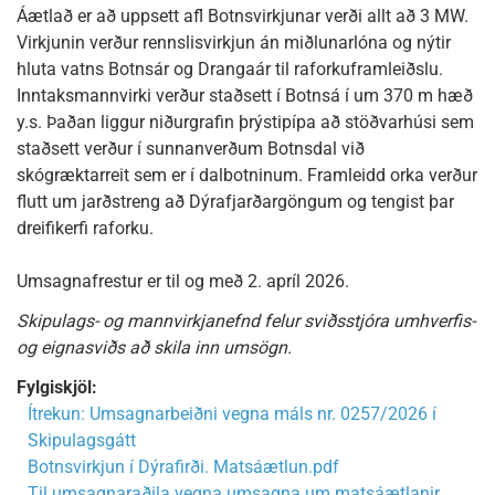
Áætlað er að uppsett afl Botnsvirkjunar verði allt að 3 MW.
Virkjunin verður rennslisvirkjun án miðlunarlóna og nýtir
hluta vatns Botnsár og Drangaár til raforkuframleiðslu.
Inntaksmannvirki verður staðsett í Botnsá í um 370 m hæð
y.s. Þaðan liggur niðurgrafin þrýstipípa að stöðvarhúsi sem
staðsett verður í sunnanverðum Botnsdal við
skógræktarreit sem er í dalbotninum. Framleidd orka verður
flutt um jarðstreng að Dýrafjarðargöngum og tengist þar
dreifikerfi raforku.
Umsagnafrestur er til og með 2. apríl 2026.
Skipulags- og mannvirkjanefnd felur sviðsstjóra umhverfis-
og eignasviðs að skila inn umsögn.
Fylgiskjöl:
Ítrekun: Umsagnarbeiðni vegna máls nr. 0257/2026 í
Skipulagsgátt
Botnsvirkjun í Dýrafirði. Matsáætlun.pdf
Til umsagnaraðila vegna umsagna um matsáætlanir