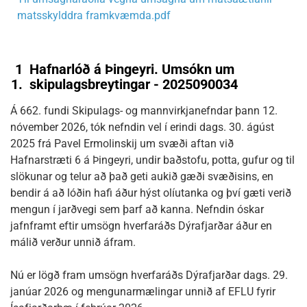
matsskylddra framkvæmda.pdf
1
Hafnarlóð á Þingeyri. Umsókn um
1.
skipulagsbreytingar - 2025090034
Á 662. fundi Skipulags- og mannvirkjanefndar þann 12.
nóvember 2026, tók nefndin vel í erindi dags. 30. ágúst
2025 frá Pavel Ermolinskij um svæði aftan við
Hafnarstræti 6 á Þingeyri, undir baðstofu, potta, gufur og til
slökunar og telur að það geti aukið gæði svæðisins, en
bendir á að lóðin hafi áður hýst olíutanka og því gæti verið
mengun í jarðvegi sem þarf að kanna. Nefndin óskar
jafnframt eftir umsögn hverfaráðs Dýrafjarðar áður en
málið verður unnið áfram.
Nú er lögð fram umsögn hverfaráðs Dýrafjarðar dags. 29.
janúar 2026 og mengunarmælingar unnið af EFLU fyrir