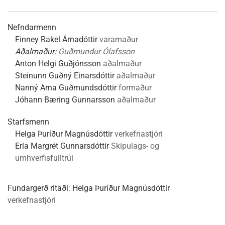
Nefndarmenn
Finney Rakel Árnadóttir
varamaður
Aðalmaður:
Guðmundur Ólafsson
Anton Helgi Guðjónsson
aðalmaður
Steinunn Guðný Einarsdóttir
aðalmaður
Nanný Arna Guðmundsdóttir
formaður
Jóhann Bæring Gunnarsson
aðalmaður
Starfsmenn
Helga Þuríður Magnúsdóttir
verkefnastjóri
Erla Margrét Gunnarsdóttir
Skipulags- og
umhverfisfulltrúi
Fundargerð ritaði:
Helga Þuríður Magnúsdóttir
verkefnastjóri