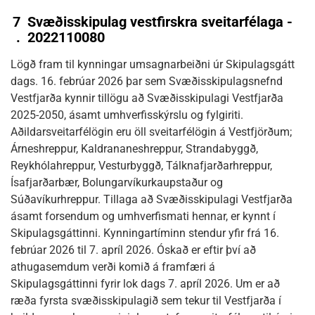
7
Svæðisskipulag vestfirskra sveitarfélaga -
.
2022110080
Lögð fram til kynningar umsagnarbeiðni úr Skipulagsgátt
dags. 16. febrúar 2026 þar sem Svæðisskipulagsnefnd
Vestfjarða kynnir tillögu að Svæðisskipulagi Vestfjarða
2025-2050, ásamt umhverfisskýrslu og fylgiriti.
Aðildarsveitarfélögin eru öll sveitarfélögin á Vestfjörðum;
Árneshreppur, Kaldrananeshreppur, Strandabyggð,
Reykhólahreppur, Vesturbyggð, Tálknafjarðarhreppur,
Ísafjarðarbær, Bolungarvíkurkaupstaður og
Súðavíkurhreppur. Tillaga að Svæðisskipulagi Vestfjarða
ásamt forsendum og umhverfismati hennar, er kynnt í
Skipulagsgáttinni. Kynningartíminn stendur yfir frá 16.
febrúar 2026 til 7. apríl 2026. Óskað er eftir því að
athugasemdum verði komið á framfæri á
Skipulagsgáttinni fyrir lok dags 7. apríl 2026. Um er að
ræða fyrsta svæðisskipulagið sem tekur til Vestfjarða í