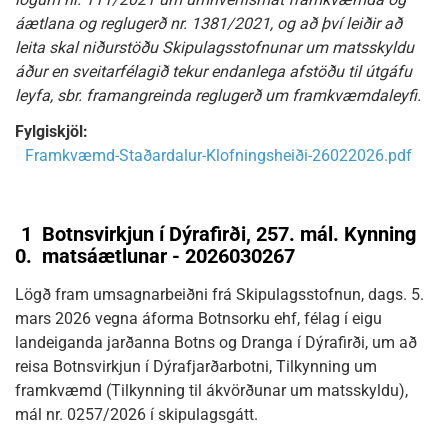
áætlana og reglugerð nr. 1381/2021, og að því leiðir að
leita skal niðurstöðu Skipulagsstofnunar um matsskyldu
áður en sveitarfélagið tekur endanlega afstöðu til útgáfu
leyfa, sbr. framangreinda reglugerð um framkvæmdaleyfi.
Fylgiskjöl:
Framkvæmd-Staðardalur-Klofningsheiði-26022026.pdf
1
Botnsvirkjun í Dýrafirði, 257. mál. Kynning
0.
matsáætlunar - 2026030267
Lögð fram umsagnarbeiðni frá Skipulagsstofnun, dags. 5.
mars 2026 vegna áforma Botnsorku ehf, félag í eigu
landeiganda jarðanna Botns og Dranga í Dýrafirði, um að
reisa Botnsvirkjun í Dýrafjarðarbotni, Tilkynning um
framkvæmd (Tilkynning til ákvörðunar um matsskyldu),
mál nr. 0257/2026 í skipulagsgátt.