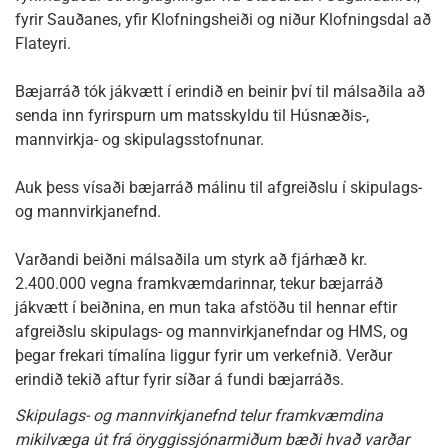
fyrir Sauðanes, yfir Klofningsheiði og niður Klofningsdal að
Flateyri.
Bæjarráð tók jákvætt í erindið en beinir því til málsaðila að
senda inn fyrirspurn um matsskyldu til Húsnæðis-,
mannvirkja- og skipulagsstofnunar.
Auk þess vísaði bæjarráð málinu til afgreiðslu í skipulags-
og mannvirkjanefnd.
Varðandi beiðni málsaðila um styrk að fjárhæð kr.
2.400.000 vegna framkvæmdarinnar, tekur bæjarráð
jákvætt í beiðnina, en mun taka afstöðu til hennar eftir
afgreiðslu skipulags- og mannvirkjanefndar og HMS, og
þegar frekari tímalína liggur fyrir um verkefnið. Verður
erindið tekið aftur fyrir síðar á fundi bæjarráðs.
Skipulags- og mannvirkjanefnd telur framkvæmdina
mikilvæga út frá öryggissjónarmiðum bæði hvað varðar