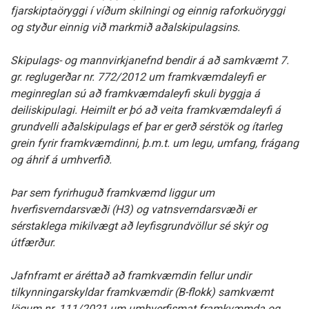
fjarskiptaöryggi í víðum skilningi og einnig raforkuöryggi
og styður einnig við markmið aðalskipulagsins.
Skipulags- og mannvirkjanefnd bendir á að samkvæmt 7.
gr. reglugerðar nr. 772/2012 um framkvæmdaleyfi er
meginreglan sú að framkvæmdaleyfi skuli byggja á
deiliskipulagi. Heimilt er þó að veita framkvæmdaleyfi á
grundvelli aðalskipulags ef þar er gerð sérstök og ítarleg
grein fyrir framkvæmdinni, þ.m.t. um legu, umfang, frágang
og áhrif á umhverfið.
Þar sem fyrirhuguð framkvæmd liggur um
hverfisverndarsvæði (H3) og vatnsverndarsvæði er
sérstaklega mikilvægt að leyfisgrundvöllur sé skýr og
útfærður.
Jafnframt er áréttað að framkvæmdin fellur undir
tilkynningarskyldar framkvæmdir (B-flokk) samkvæmt
lögum nr. 111/2021 um umhverfismat framkvæmda og