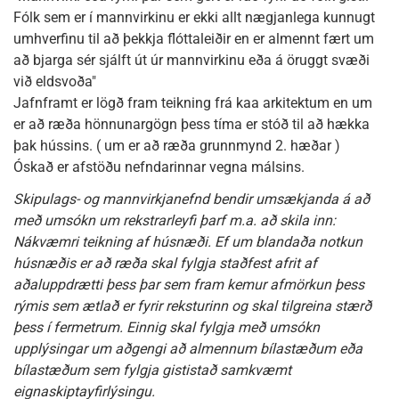
Fólk sem er í mannvirkinu er ekki allt nægjanlega kunnugt
umhverfinu til að þekkja flóttaleiðir en er almennt fært um
að bjarga sér sjálft út úr mannvirkinu eða á öruggt svæði
við eldsvoða"
Jafnframt er lögð fram teikning frá kaa arkitektum en um
er að ræða hönnunargögn þess tíma er stóð til að hækka
þak hússins. ( um er að ræða grunnmynd 2. hæðar )
Óskað er afstöðu nefndarinnar vegna málsins.
Skipulags- og mannvirkjanefnd bendir umsækjanda á að
með umsókn um rekstrarleyfi þarf m.a. að skila inn:
Nákvæmri teikning af húsnæði. Ef um blandaða notkun
húsnæðis er að ræða skal fylgja staðfest afrit af
aðaluppdrætti þess þar sem fram kemur afmörkun þess
rýmis sem ætlað er fyrir reksturinn og skal tilgreina stærð
þess í fermetrum. Einnig skal fylgja með umsókn
upplýsingar um aðgengi að almennum bílastæðum eða
bílastæðum sem fylgja gististað samkvæmt
eignaskiptayfirlýsingu.