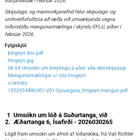
Ísafjarðarbæ í febrúar 2026.
Skipulags- og mannvirkjanefnd felur skipulags- og
umhverfisfulltrúa að ræða við umsækjanda vegna
niðurstöðu mengunarmælinga í skýrslu EFLU, síðan í
febrúar 2026.
Fylgiskjöl:
þingeyri doc.pdf
Þingeyri.jpg
06.04 Umsókn um breytingu á aðal- eða deiliskipulagi
Mengunarmælingar v/ olía Þingeyri
v/erindis
105293-MIN-001-V01-Sjavargata_Þingeyri mengun.pdf
1
Umsókn um lóð á Suðurtanga, við
2.
Æðartanga 6, Ísafirði - 2026030265
Lögð fram umsókn um afnot af lóðarskika, frá Vali Richter