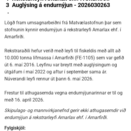
3
Auglýsing á endurnýjun - 2026030263
.
Lögð fram umsagnarbeiðni frá Matvælastofnun þar sem
stofnunin kynnir endurnýjun á rekstrarleyfi Arnarlax ehf. í
Arnarfirði.
Rekstraraðili hefur verið með leyfi til fiskeldis með allt að
10.000 tonna lífmassa í Arnarfirði (FE-1105) sem var gefið
út 6. maí 2016. Leyfinu var breytt með auglýsingum og
útgáfum í maí 2022 og aftur í september sama ár.
Núverandi leyfi rennur út þann 6. maí 2026.
Frestur til athugasemda vegna endurnýjunarinnar er til og
með 16. apríl 2026.
Skipulags- og mannvirkjanefnd gerir ekki athugasemdir við
endurnýjun á rekstrarleyfi Arnarlax ehf. í Arnarfirði.
Fylgiskjöl: