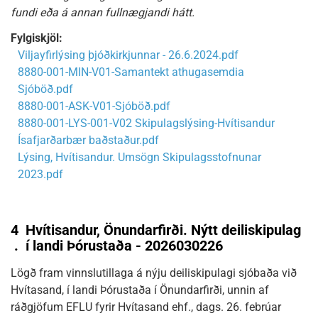
fundi eða á annan fullnægjandi hátt.
Fylgiskjöl:
Viljayfirlýsing þjóðkirkjunnar - 26.6.2024.pdf
8880-001-MIN-V01-Samantekt athugasemdia
Sjóböð.pdf
8880-001-ASK-V01-Sjóböð.pdf
8880-001-LYS-001-V02 Skipulagslýsing-Hvítisandur
Ísafjarðarbær baðstaður.pdf
Lýsing, Hvítisandur. Umsögn Skipulagsstofnunar
2023.pdf
4
Hvítisandur, Önundarfirði. Nýtt deiliskipulag
.
í landi Þórustaða - 2026030226
Lögð fram vinnslutillaga á nýju deiliskipulagi sjóbaða við
Hvítasand, í landi Þórustaða í Önundarfirði, unnin af
ráðgjöfum EFLU fyrir Hvítasand ehf., dags. 26. febrúar