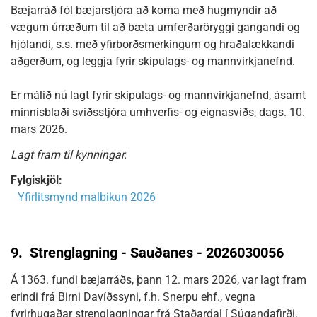
Bæjarráð fól bæjarstjóra að koma með hugmyndir að
vægum úrræðum til að bæta umferðaröryggi gangandi og
hjólandi, s.s. með yfirborðsmerkingum og hraðalækkandi
aðgerðum, og leggja fyrir skipulags- og mannvirkjanefnd.
Er málið nú lagt fyrir skipulags- og mannvirkjanefnd, ásamt
minnisblaði sviðsstjóra umhverfis- og eignasviðs, dags. 10.
mars 2026.
Lagt fram til kynningar.
Fylgiskjöl:
Yfirlitsmynd malbikun 2026
9.
Strenglagning - Sauðanes - 2026030056
Á 1363. fundi bæjarráðs, þann 12. mars 2026, var lagt fram
erindi frá Birni Davíðssyni, f.h. Snerpu ehf., vegna
fyrirhugaðar strenglagningar frá Staðardal í Súgandafirði,