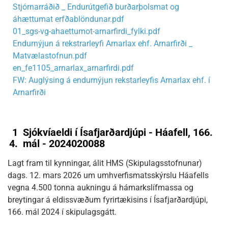
Stjórnarráðið _ Endurútgefið burðarþolsmat og
áhættumat erfðablöndunar.pdf
01_sgs-vg-ahaettumot-arnarfirdi_fylki.pdf
Endurnýjun á rekstrarleyfi Arnarlax ehf. Arnarfirði _
Matvælastofnun.pdf
en_fe1105_arnarlax_arnarfirdi.pdf
FW: Auglýsing á endurnýjun rekstarleyfis Arnarlax ehf. í
Arnarfirði
1
Sjókvíaeldi í Ísafjarðardjúpi - Háafell, 166.
4.
mál - 2024020088
Lagt fram til kynningar, álit HMS (Skipulagsstofnunar)
dags. 12. mars 2026 um umhverfismatsskýrslu Háafells
vegna 4.500 tonna aukningu á hámarkslífmassa og
breytingar á eldissvæðum fyrirtækisins í Ísafjarðardjúpi,
166. mál 2024 í skipulagsgátt.