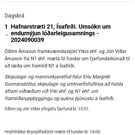
Dagskrá
1
Hafnarstræti 21, Ísafirði. Umsókn um
.
endurnýjun lóðarleigusamnings -
2024090039
Óðinn Árnason framkvæmdastjóri Yrkis ehf. og Jón Viðar
Árnason frá N1 ehf. mæta til fundar um fjarfundarbúnað til
að ræða um framtíð N1 á Ísafirði.
Skipulags- og mannvirkjanefnd felur Erlu Margréti
Gunnarsdóttur, skipulags- og umhverfisfulltrúa að halda
áfram viðræðum við Yrki ehf. og N1 ehf. um
framtíðaruppbyggingu og aukna þjónustu á Ísafirði.
Óðinn og Jón Viðar yfirgáfu fjarfund kl. 13:51.
Hrafnhildur Brynjólfsdóttir mætir til fundar kl. 14:00.