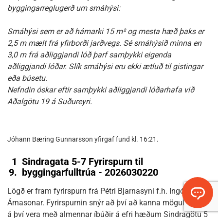
byggingarreglugerð um smáhýsi:
Smáhýsi sem er að hámarki 15 m² og mesta hæð þaks er
2,5 m mælt frá yfirborði jarðvegs. Sé smáhýsið minna en
3,0 m frá aðliggjandi lóð þarf samþykki eigenda
aðliggjandi lóðar. Slík smáhýsi eru ekki ætluð til gistingar
eða búsetu.
Nefndin óskar eftir samþykki aðliggjandi lóðarhafa við
Aðalgötu 19 á Suðureyri.
Jóhann Bæring Gunnarsson yfirgaf fund kl. 16:21.
1
Sindragata 5-7 Fyrirspurn til
9.
byggingarfulltrúa - 2026030220
Lögð er fram fyrirspurn frá Pétri Bjarnasyni f.h. Ingólfs
Árnasonar. Fyrirspurnin snýr að því að kanna möguleikann
á því vera með almennar íbúðir á efri hæðum Sindragötu 5