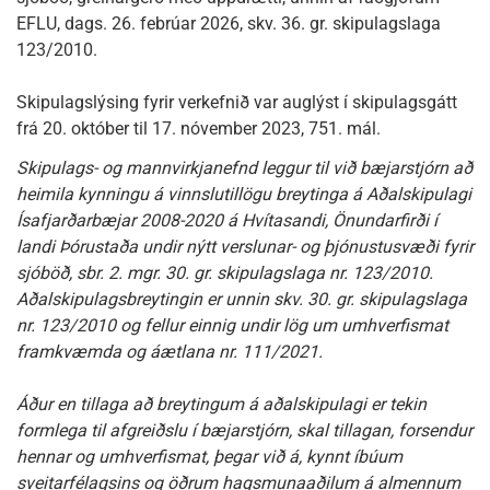
EFLU, dags. 26. febrúar 2026, skv. 36. gr. skipulagslaga
123/2010.
Skipulagslýsing fyrir verkefnið var auglýst í skipulagsgátt
frá 20. október til 17. nóvember 2023, 751. mál.
Skipulags- og mannvirkjanefnd leggur til við bæjarstjórn að
heimila kynningu á vinnslutillögu breytinga á Aðalskipulagi
Ísafjarðarbæjar 2008-2020 á Hvítasandi, Önundarfirði í
landi Þórustaða undir nýtt verslunar- og þjónustusvæði fyrir
sjóböð, sbr. 2. mgr. 30. gr. skipulagslaga nr. 123/2010.
Aðalskipulagsbreytingin er unnin skv. 30. gr. skipulagslaga
nr. 123/2010 og fellur einnig undir lög um umhverfismat
framkvæmda og áætlana nr. 111/2021.
Áður en tillaga að breytingum á aðalskipulagi er tekin
formlega til afgreiðslu í bæjarstjórn, skal tillagan, forsendur
hennar og umhverfismat, þegar við á, kynnt íbúum
sveitarfélagsins og öðrum hagsmunaaðilum á almennum