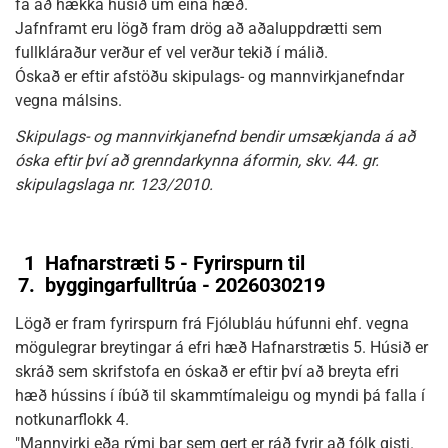
fá að hækka húsið um eina hæð.
Jafnframt eru lögð fram drög að aðaluppdrætti sem
fullkláraður verður ef vel verður tekið í málið.
Óskað er eftir afstöðu skipulags- og mannvirkjanefndar
vegna málsins.
Skipulags- og mannvirkjanefnd bendir umsækjanda á að
óska eftir því að grenndarkynna áformin, skv. 44. gr.
skipulagslaga nr. 123/2010.
1
Hafnarstræti 5 - Fyrirspurn til
7.
byggingarfulltrúa - 2026030219
Lögð er fram fyrirspurn frá Fjólubláu húfunni ehf. vegna
mögulegrar breytingar á efri hæð Hafnarstrætis 5. Húsið er
skráð sem skrifstofa en óskað er eftir því að breyta efri
hæð hússins í íbúð til skammtímaleigu og myndi þá falla í
notkunarflokk 4.
"Mannvirki eða rými þar sem gert er ráð fyrir að fólk gisti.