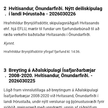
2
Hvítisandur, Önundarfirði. Nýtt deiliskipulag
.
í landi Þórustaða - 2026030226
Hrafnhildur Brynjólfsdóttir, skipulagsráðgjafi Hvítasands
ehf. hjá EFLU, mætir til fundar um fjarfundarbúnað til að
ræða verkefni baðstaðar Hvítasands í Önundarfirði.
Kynnt.
Hrafnhildur Brynjólfsdóttir yfirgaf fjarfund kl. 14:36.
3
Breyting á Aðalskipulagi Ísafjarðarbæjar
.
2008-2020. Hvítisandur, Önundarfirði. -
2026030225
Lögð fram vinnslutillaga að breytingum á Aðalskipulagi
Ísafjarðarbæjar 2008-2020 við Hvítasand, Önundarfirði í
landi Þórustaða, undir nýtt verslunar og þjónustusvæði fyrir
sjóböð, greinargerð með uppdrætti, unnin af ráðgjöfum