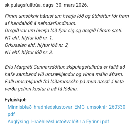
skipulagsfulltrúa, dags. 30. mars 2026.
Fimm umsóknir bárust um hverja lóð og útdráttur fór fram
af handahófi á nefndarfundinum.
Dregið var um hverja lóð fyrir sig og dregið í fimm sæti.
N1 ehf. hlýtur lóð nr. 1,
Orkusalan ehf. hlýtur lóð nr. 2,
N1 ehf. hlýtur lóð nr. 3.
Erlu Margréti Gunnarsdóttur, skipulagsfulltrúa er falið að
hafa samband við umsækjendur og vinna málin áfram.
Falli umsækjandi frá lóðarumsókn þá mun næsti á lista
verða gefinn kostur á að fá lóðina.
Fylgiskjöl:
Minnisblað_hradhledslustovar_EMG_umsoknir_260330.
pdf
Auglýsing. Hraðhleðslustöðvalóðir á Eyrinni.pdf