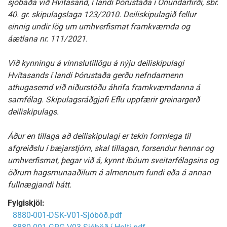
sjóbaða við Hvítasand, í landi Þórustaða í Önundarfirði, sbr.
40. gr. skipulagslaga 123/2010. Deiliskipulagið fellur
einnig undir lög um umhverfismat framkvæmda og
áætlana nr. 111/2021.
Við kynningu á vinnslutillögu á nýju deiliskipulagi
Hvítasands í landi Þórustaða gerðu nefndarmenn
athugasemd við niðurstöðu áhrifa framkvæmdanna á
samfélag. Skipulagsráðgjafi Eflu uppfærir greinargerð
deiliskipulags.
Áður en tillaga að deiliskipulagi er tekin formlega til
afgreiðslu í bæjarstjórn, skal tillagan, forsendur hennar og
umhverfismat, þegar við á, kynnt íbúum sveitarfélagsins og
öðrum hagsmunaaðilum á almennum fundi eða á annan
fullnægjandi hátt.
Fylgiskjöl:
8880-001-DSK-V01-Sjóböð.pdf