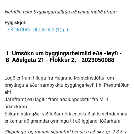
Nefndin felur byggingarfulltrúa að vinna málið áfram.
Fylgiskjöl:
SKÓBÚÐIN-TILLAGA-2 (1).pdf
1
Umsókn um byggingarheimild eða -leyfi -
8
Aðalgata 21 - Flokkur 2, - 2023050088
.
Lögð er fram tillaga frá Hugrúnu Þorsteinsdóttur um
breytingu á áður samþykktu byggingarleyfi f.h. Prentmiðlun
ehf.
Jafnframt eru lagðir fram aðaluppdrættir frá M11
arkitektum.
Sökum nálægðar við lóðarmörk er óskað álits nefndarinnar
er kemur að grenndarkynningu til aðliggjandi lóðarhafa.
Skipulags- og mannvirkjanefnd bendir á að skv. gr. 2.3.5. í