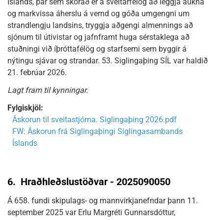
Íslands, þar sem skorað er á sveitarfélög að leggja aukna
og markvissa áherslu á vernd og góða umgengni um
strandlengju landsins, tryggja aðgengi almennings að
sjónum til útivistar og jafnframt huga sérstaklega að
stuðningi við íþróttafélög og starfsemi sem byggir á
nýtingu sjávar og strandar. 53. Siglingaþing SÍL var haldið
21. febrúar 2026.
Lagt fram til kynningar.
Fylgiskjöl:
Áskorun til sveitastjórna. Siglingaþing 2026.pdf
FW: Áskorun frá Siglingaþingi Siglingasambands
Íslands
6.
Hraðhleðslustöðvar - 2025090050
Á 658. fundi skipulags- og mannvirkjanefndar þann 11.
september 2025 var Erlu Margréti Gunnarsdóttur,