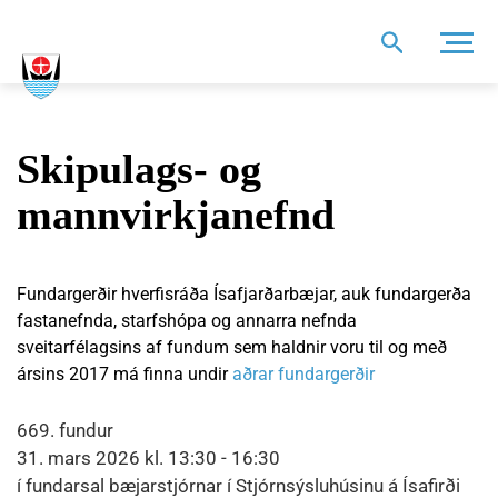
Leit
Skipulags- og
mannvirkjanefnd
Fundargerðir hverfisráða Ísafjarðarbæjar, auk fundargerða
fastanefnda, starfshópa og annarra nefnda
sveitarfélagsins af fundum sem haldnir voru til og með
ársins 2017 má finna undir
aðrar fundargerðir
669. fundur
31. mars 2026 kl. 13:30 - 16:30
í fundarsal bæjarstjórnar í Stjórnsýsluhúsinu á Ísafirði