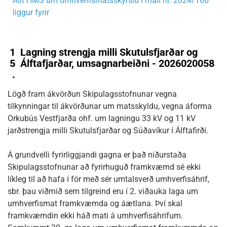
Álit HMS um umhverfismatsskýrslu í máli nr. 2024/166
liggur fyrir
1
Lagning strengja milli Skutulsfjarðar og
5
Álftafjarðar, umsagnarbeiðni - 2026020058
.
Lögð fram ákvörðun Skipulagsstofnunar vegna
tilkynningar til ákvörðunar um matsskyldu, vegna áforma
Orkubús Vestfjarða ohf. um lagningu 33 kV og 11 kV
jarðstrengja milli Skutulsfjarðar og Súðavíkur í Álftafirði.
Á grundvelli fyrirliggjandi gagna er það niðurstaða
Skipulagsstofnunar að fyrirhuguð framkvæmd sé ekki
líkleg til að hafa í för með sér umtalsverð umhverfisáhrif,
sbr. þau viðmið sem tilgreind eru í 2. viðauka laga um
umhverfismat framkvæmda og áætlana. Því skal
framkvæmdin ekki háð mati á umhverfisáhrifum.