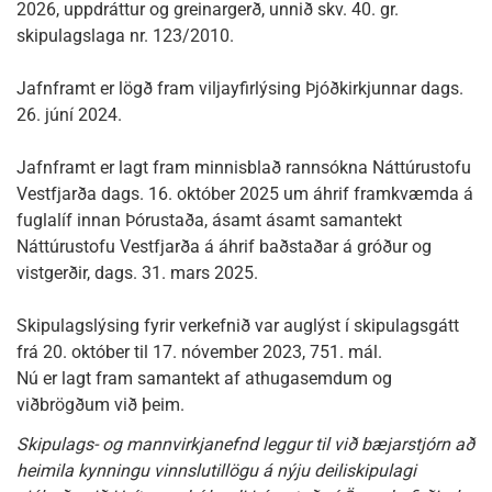
2026, uppdráttur og greinargerð, unnið skv. 40. gr.
skipulagslaga nr. 123/2010.
Jafnframt er lögð fram viljayfirlýsing Þjóðkirkjunnar dags.
26. júní 2024.
Jafnframt er lagt fram minnisblað rannsókna Náttúrustofu
Vestfjarða dags. 16. október 2025 um áhrif framkvæmda á
fuglalíf innan Þórustaða, ásamt ásamt samantekt
Náttúrustofu Vestfjarða á áhrif baðstaðar á gróður og
vistgerðir, dags. 31. mars 2025.
Skipulagslýsing fyrir verkefnið var auglýst í skipulagsgátt
frá 20. október til 17. nóvember 2023, 751. mál.
Nú er lagt fram samantekt af athugasemdum og
viðbrögðum við þeim.
Skipulags- og mannvirkjanefnd leggur til við bæjarstjórn að
heimila kynningu vinnslutillögu á nýju deiliskipulagi