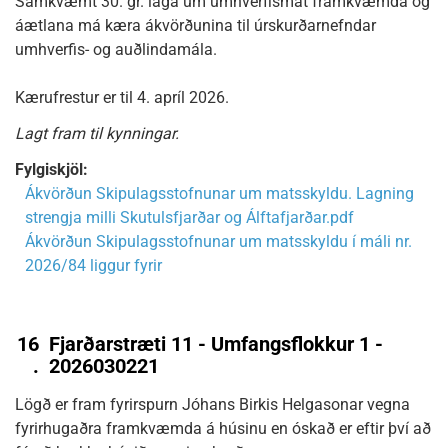
Samkvæmt 30. gr. laga um umhverfismat framkvæmda og
áætlana má kæra ákvörðunina til úrskurðarnefndar
umhverfis- og auðlindamála.
Kærufrestur er til 4. apríl 2026.
Lagt fram til kynningar.
Fylgiskjöl:
Ákvörðun Skipulagsstofnunar um matsskyldu. Lagning
strengja milli Skutulsfjarðar og Álftafjarðar.pdf
Ákvörðun Skipulagsstofnunar um matsskyldu í máli nr.
2026/84 liggur fyrir
16
Fjarðarstræti 11 - Umfangsflokkur 1 -
.
2026030221
Lögð er fram fyrirspurn Jóhans Birkis Helgasonar vegna
fyrirhugaðra framkvæmda á húsinu en óskað er eftir því að