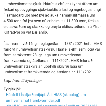
Í umhverfismatsskýrslu Háafells ehf. eru kynnt áform um
frekari uppbyggingu sjókvíaeldis á laxi og regnbogasilungi
í Ísafjarðardjúpi með því að auka hámarkslífmassa um
4.500 tonn frá því sem nú er heimilt, í 11.300 tonn, fækka
eldissvæðum og stækka og breyta eldissvæðunum á Ytra-
Kofradýpi og við Bæjahlíð.
Í samræmi við 16. gr. reglugerðar nr. 1381/2021 hefur HMS
farið yfir umhverfismatsskýrslu Háafells ehf. sem lögð var
fram samkvæmt 23. gr. laga um umhverfismat
framkvæmda og áætlana nr. 111/2021. HMS telur að
umhverfismatsskýrslan uppfylli skilyrði laga um
umhverfismat framkvæmda og áætlana nr. 111/2021.
Lagt fram til kynningar.
Fylgiskjöl:
Háafell í Ísafjarðardjúpi. Álit HMS (skipulag) um
umhverfismat framkvæmdar.pdf