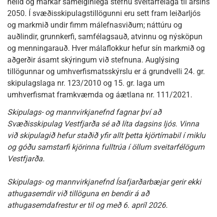
heild og markar sameiginlega stefnu sveitarfélaga til ársins
2050. Í svæðisskipulagstillögunni eru sett fram leiðarljós
og markmið undir fimm málefnasviðum; náttúru og
auðlindir, grunnkerfi, samfélagsauð, atvinnu og nýsköpun
og menningarauð. Hver málaflokkur hefur sín markmið og
aðgerðir ásamt skýringum við stefnuna. Auglýsing
tillögunnar og umhverfismatsskýrslu er á grundvelli 24. gr.
skipulagslaga nr. 123/2010 og 15. gr. laga um
umhverfismat framkvæmda og áætlana nr. 111/2021.
Skipulags- og mannvirkjanefnd fagnar því að
Svæðisskipulag Vestfjarða sé að líta dagsins ljós. Vinna
við skipulagið hefur staðið yfir allt þetta kjörtímabil í miklu
og góðu samstarfi kjörinna fulltrúa í öllum sveitarfélögum
Vestfjarða.
Skipulags- og mannvirkjanefnd Ísafjarðarbæjar gerir ekki
athugasemdir við tillöguna en bendir á að
athugasemdafrestur er til og með 6. apríl 2026.