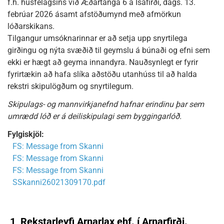
f.h. húsfélagsins við Æðartanga 6 á Ísafirði, dags. 13.
febrúar 2026 ásamt afstöðumynd með afmörkun
lóðarskikans.
Tilgangur umsóknarinnar er að setja upp snyrtilega
girðingu og nýta svæðið til geymslu á búnaði og efni sem
ekki er hægt að geyma innandyra. Nauðsynlegt er fyrir
fyrirtækin að hafa slíka aðstöðu utanhúss til að halda
rekstri skipulögðum og snyrtilegum.
Skipulags- og mannvirkjanefnd hafnar erindinu þar sem
umrædd lóð er á deiliskipulagi sem byggingarlóð.
Fylgiskjöl:
FS: Message from Skanni
FS: Message from Skanni
FS: Message from Skanni
SSkanni26021309170.pdf
1
Rekstarleyfi Arnarlax ehf. í Arnarfirði.