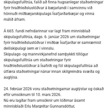
skipulagsfulltrúa, falið að finna hugsanlegar staðsetningar
fyrir hraðhleðslustöðvar á bæjarlandi í samvinnu við
hönnuði miðbæjarskipulags Ísafjarðarbæjar og vinna
málið áfram.
Á 665. fundi nefndarinnar var lagt fram minnisblað
skipulagsfulltrúa, dags. 6. janúar 2026 um staðsetningar
fyrir hraðhleðslustöðvar í miðbæ Ísafjarðar er samræmist
deiliskipulagi sem er í vinnslu.
Skipulags- og mannvirkjanefnd samþykkti tillögur
skipulagsfulltrúa um staðsetningar fyrir
hraðhleðslustöðvar á Ísafirði og fól skipulagsfulltrúa að
útfæra staðsetningar nánar innan skilgreindra svæða og
auglýsa.
24. febrúar 2026 voru staðsetningarnar auglýstar og óskað
eftir umsóknum til 10. mars 2026.
Nú eru lagðar fram umsóknir um lóðirnar ásamt
minnisblaði Erlu Margrétar Gunnarsdóttur,