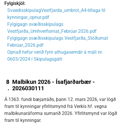
Fylgiskjöl:
SvaedisskipulagVestfjarda_umbrot_A4-tillaga til
kynningar_opnur.pdf
Fylgigagn svæðisskipulags
Vestfjarða_Umhverfismat_Febrúar 2026.pdf
Fylgigagn svæðisskipulags Vestfjarða_Stöðumat
Febrúar_2026.pdf
Opnað hefur verið fyrir athugasemdir á máli nr.
0603/2024 í Skipulagsgátt
8
Malbikun 2026 - Ísafjarðarbær -
.
2026030111
Á 1363. fundi bæjarráðs, þann 12. mars 2026, var lögð
fram til kynningar yfirlitsmynd frá Verkís hf. vegna
malbikunaráforma sumarið 2026. Yfirlitsmynd var lögð
fram til kynningar.