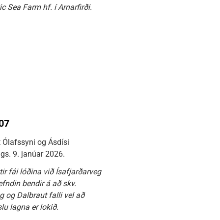
c Sea Farm hf. í Arnarfirði.
107
 Ólafssyni og Ásdísi
gs. 9. janúar 2026.
 fái lóðina við Ísafjarðarveg
fndin bendir á að skv.
 og Dalbraut falli vel að
slu lagna er lokið.