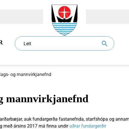
R
Leit
lags- og mannvirkjanefnd
og mannvirkjanefnd
dur
l
Eldri borgarar
Sundlaugar
Sorphirða og -förgun
Ráð og nefndir
jarðarbæjar, auk fundargerða fastanefnda, starfshópa og annarr
og með ársins 2017 má finna undir
aðrar fundargerðir