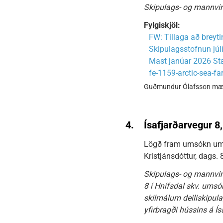
Skipulags- og mannvirkj
Fylgiskjöl:
FW: Tillaga að breytin
Skipulagsstofnun júlí
Mast janúar 2026 Stæ
fe-1159-arctic-sea-fa
Guðmundur Ólafsson mætti 
4.
Ísafjarðarvegur 8
Lögð fram umsókn um ló
Kristjánsdóttur, dags.
Skipulags- og mannvirk
8 í Hnífsdal skv. umsó
skilmálum deiliskipula
yfirbragði hússins á Ísa