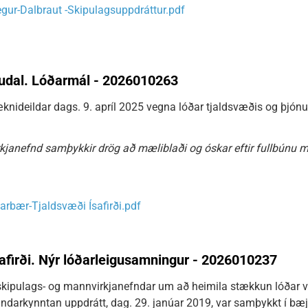
egur-Dalbraut -Skipulagsuppdráttur.pdf
gudal. Lóðarmál - 2026010263
knideildar dags. 9. apríl 2025 vegna lóðar tjaldsvæðis og þjón
kjanefnd samþykkir drög að mæliblaði og óskar eftir fullbúnu m
arbær-Tjaldsvæði Ísafirði.pdf
safirði. Nýr lóðarleigusamningur - 2026010237
 skipulags- og mannvirkjanefndar um að heimila stækkun lóðar v
enndarkynntan uppdrátt, dag. 29. janúar 2019, var samþykkt í bæ