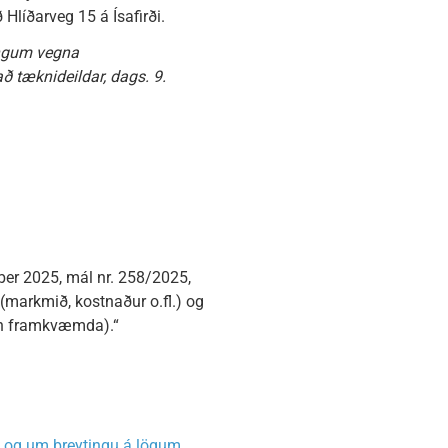
Hlíðarveg 15 á Ísafirði.
ingum vegna
ð tæknideildar, dags. 9.
ber 2025, mál nr. 258/2025,
markmið, kostnaður o.fl.) og
n framkvæmda).“
m og um breytingu á lögum