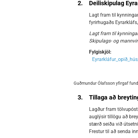
2.
Deiliskipulag Eyr
Lagt fram til kynning
fyrirhugaðs Eyrarkláfs,
Lagt fram til kynningar
Skipulags- og mannvir
Fylgiskjöl:
Eyrarkláfur_opið_hú
Guðmundur Ólafsson yfirgaf fund 
3.
Tillaga að breytin
Lagður fram tölvupóstu
auglýsir tillögu að bre
stærð seiða við útsetn
Frestur til að senda i