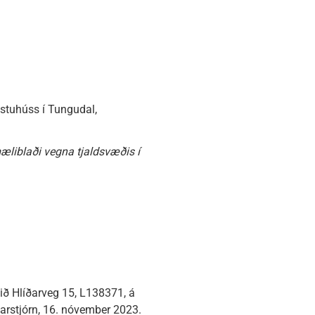
ustuhúss í Tungudal,
æliblaði vegna tjaldsvæðis í
ið Hlíðarveg 15, L138371, á
jarstjórn, 16. nóvember 2023.