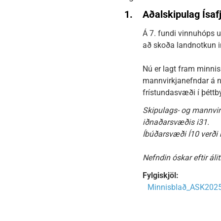
1.
Aðalskipulag Ísa
Á 7. fundi vinnuhóps 
að skoða landnotkun i
Nú er lagt fram minnis
mannvirkjanefndar á 
frístundasvæði í þétt
Skipulags- og mannvir
iðnaðarsvæðis i31.
Íbúðarsvæði Í10 verði 
Nefndin óskar eftir á
Fylgiskjöl:
Minnisblað_ASK2025