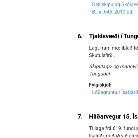
Deiliskipulag Skólav
B_nr_646_2010.pdf
6.
Tjaldsvæði í Tun
Lagt fram mæliblað tæ
Skutulsfirði.
Skipulags- og mannvir
Tungudal.
Fylgiskjöl:
Lóðagrunnur Ísafjarð
7.
Hlíðarvegur 15, Í
Tillaga frá 619. fundi
Ísafirði, miðað við gr