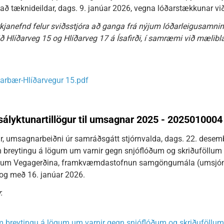
að tæknideildar, dags. 9. janúar 2026, vegna lóðarstækkunar við 
kjanefnd felur sviðsstjóra að ganga frá nýjum lóðarleigusamn
 Hlíðarveg 15 og Hlíðarveg 17 á Ísafirði, í samræmi við mælibla
arbær-Hlíðarvegur 15.pdf
ályktunartillögur til umsagnar 2025 - 2025010004
ar, umsagnarbeiðni úr samráðsgátt stjórnvalda, dags. 22. desem
 breytingu á lögum um varnir gegn snjóflóðum og skriðuföllum (
m um Vegagerðina, framkvæmdastofnun samgöngumála (umsjó
 og með 16. janúar 2026.
.
m breytingu á lögum um varnir gegn snjóflóðum og skriðuföllu