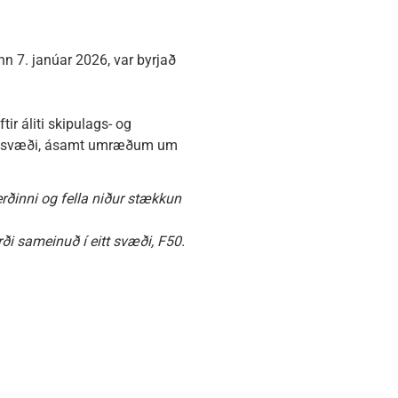
n 7. janúar 2026, var byrjað
ir áliti skipulags- og
undasvæði, ásamt umræðum um
ðinni og fella niður stækkun
ði sameinuð í eitt svæði, F50.