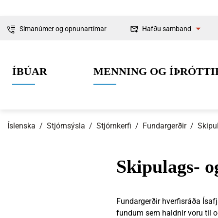
Símanúmer og opnunartímar
Hafðu samband
Fyrirspurnir
ÍBÚAR
MENNING OG ÍÞRÓTTI
Ábendingar og
kvartanir
Íslenska
/
Stjórnsýsla
/
Stjórnkerfi
/
Fundargerðir
/
Skipu
Skipulags- 
0-6 ára
Lífið í Ísafjarðarbæ
Skipulag og framkvæmdir
Um Ísafjarðarbæ
Grunnskólaal
Íþróttir
Byggingarmá
Stjórnkerfi
Fundargerðir hverfisráða Ísaf
fundum sem haldnir voru til 