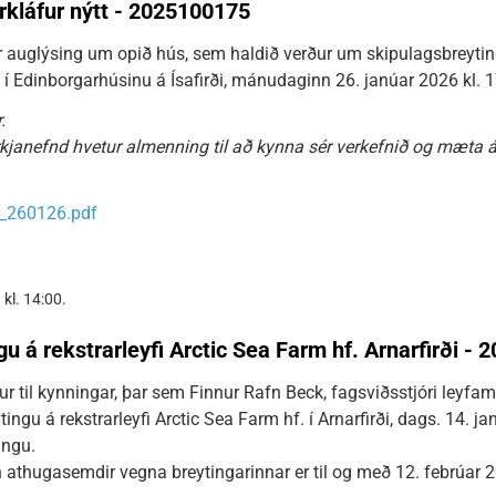
arkláfur nýtt - 2025100175
ar auglýsing um opið hús, sem haldið verður um skipulagsbreyt
 í Edinborgarhúsinu á Ísafirði, mánudaginn 26. janúar 2026 kl. 17
.
kjanefnd hvetur almenning til að kynna sér verkefnið og mæta á
s_260126.pdf
kl. 14:00.
gu á rekstrarleyfi Arctic Sea Farm hf. Arnarfirði -
r til kynningar, þar sem Finnur Rafn Beck, fagsviðsstjóri leyf
ytingu á rekstrarleyfi Arctic Sea Farm hf. í Arnarfirði, dags. 14. j
ingu.
nn athugasemdir vegna breytingarinnar er til og með 12. febrúar 