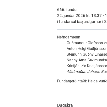
Heimili
Útivist og náttúra
Umhverfismál
Umsóknir
Nýir íbúar
Ferðamaðuri
Samgöngur
Svið og stofna
666. fundur
22. janúar 2026 kl. 13:37 - 
í fundarsal bæjarstjórnar í S
Reglur og samþykktir
Nefndarmenn
Guðmundur Ólafsson
v
Anton Helgi Guðjónsso
Steinunn Guðný Einarsdó
Nanný Arna Guðmundsd
Kristján Þór Kristjánsso
Aðalmaður:
Jóhann Bær
Fundargerð ritaði:
Helga Þurí
Dagskrá