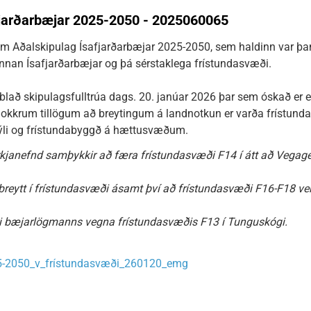
fjarðarbæjar 2025-2050 - 2025060065
um Aðalskipulag Ísafjarðarbæjar 2025-2050, sem haldinn var þan
nnan Ísafjarðarbæjar og þá sérstaklega frístundasvæði.
blað skipulagsfulltrúa dags. 20. janúar 2026 þar sem óskað er eft
nokkrum tillögum að breytingum á landnotkun er varða fríst
býli og frístundabyggð á hættusvæðum.
kjanefnd samþykkir að færa frístundasvæði F14 í átt að Vegager
breytt í frístundasvæði ásamt því að frístundasvæði F16-F18 ver
liti bæjarlögmanns vegna frístundasvæðis F13 í Tunguskógi.
-2050_v_frístundasvæði_260120_emg