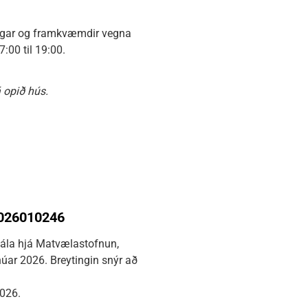
ingar og framkvæmdir vegna
:00 til 19:00.
 opið hús.
 2026010246
amála hjá Matvælastofnun,
anúar 2026. Breytingin snýr að
2026.