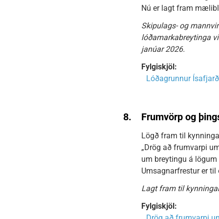
Nú er lagt fram mælibl
Skipulags- og mannvir
lóðamarkabreytinga við
janúar 2026.
Fylgiskjöl:
Lóðagrunnur Ísafjarð
8.
Frumvörp og þings
Lögð fram til kynning
„Drög að frumvarpi um
um breytingu á lögu
Umsagnarfrestur er til
Lagt fram til kynningar
Fylgiskjöl:
Drög að frumvarpi u