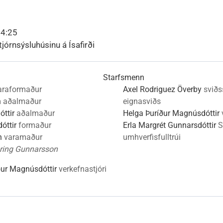
nn
nir
Viðburðir
Veður, færð og náttúruvá
Fréttir og útgáfa
14:25
tjórnsýsluhúsinu á Ísafirði
Starfsmenn
araformaður
Axel Rodriguez Överby
sviðs
n
aðalmaður
eignasviðs
ttir
aðalmaður
Helga Þuríður Magnúsdóttir
óttir
formaður
Erla Margrét Gunnarsdóttir
S
n
varamaður
umhverfisfulltrúi
ing Gunnarsson
ður Magnúsdóttir
verkefnastjóri