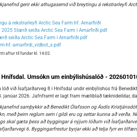
anefnd gerir ekki athugasemd við breytingu á rekstrarleyfi Arcti
gu á rekstrarleyfi Arctic Sea Farm hf. Arnarfirði
 2025 Stærð seiða Arctic Sea Farm í Arnarfirði.pdf
rð seiða Arctic Sea Farm í Arnarfirði.pdf
rm-hf.-arnarfirdi_vidbot_s.pdf
aftur til fundar kl. 14:02.
, Hnífsdal. Umsókn um einbýlishúsalóð - 2026010
ð við Ísafjarðarveg 8 í Hnífsdal undir einbýlishús frá Benedikt
 8. janúar 2026. Jafnframt er lagt fram mæliblað tæknideildar, da
janefnd samþykkir að Benedikt Ólafsson og Ásdís Kristjánsdóttir
kn, með þeim reglum sem í gildi eru og settar kunna að verða. Ne
gs skal gæta þess að byggingar á nýjum lóðum við Ísafjarðarveg
fjarðarvegi 6. Byggingarfrestur byrjar ekki að telja fyrr en tilfær