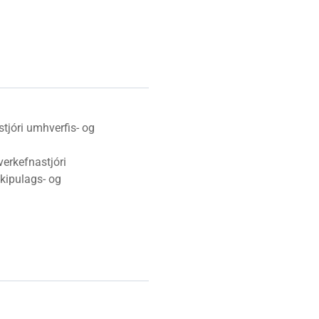
Vinabæir
Almyrkvi á sólu 2026
Gjaldskrár
stjóri umhverfis- og
verkefnastjóri
kipulags- og