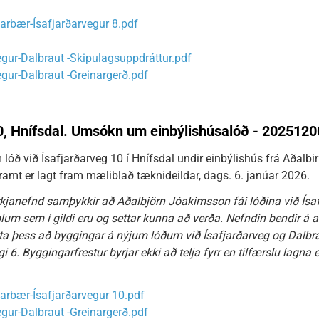
arbær-Ísafjarðarvegur 8.pdf
egur-Dalbraut -Skipulagsuppdráttur.pdf
egur-Dalbraut -Greinargerð.pdf
10, Hnífsdal. Umsókn um einbýlishúsalóð - 202512
ð við Ísafjarðarveg 10 í Hnífsdal undir einbýlishús frá Aðalbir
amt er lagt fram mæliblað tæknideildar, dags. 6. janúar 2026.
janefnd samþykkir að Aðalbjörn Jóakimsson fái lóðina við Ísafj
um sem í gildi eru og settar kunna að verða. Nefndin bendir á 
ta þess að byggingar á nýjum lóðum við Ísafjarðarveg og Dalbraut
 6. Byggingarfrestur byrjar ekki að telja fyrr en tilfærslu lagna e
arbær-Ísafjarðarvegur 10.pdf
egur-Dalbraut -Greinargerð.pdf