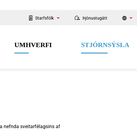
Starfsfólk
Þjónustugátt
Starfsmannaleit
UMHVERFI
STJÓRNSÝSLA
Fyrir starfsmenn
Velferðarþjónusta
Menning og listir
Dýrahald
Fjármál
a nefnda sveitarfélagsins af