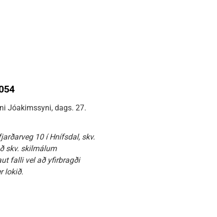
0054
ni Jóakimssyni, dags. 27.
arðarveg 10 í Hnífsdal, skv.
að skv. skilmálum
 falli vel að yfirbragði
r lokið.