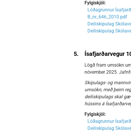
Fylgiskjöl:
Lóðagrunnur Ísafjarð
B_nr_646_2010.pdf
Deiliskipulag Skólav
Deiliskipulag Skólav
5.
Ísafjarðarvegur 
Lögð fram umsókn um ló
nóvember 2025. Jafnfr
Skipulags- og mannvirk
umsókn, með þeim regl
deiliskipulags skal gæ
hússins á Ísafjarðarvegi
Fylgiskjöl:
Lóðagrunnur Ísafjarð
Deiliskipulag Skólav