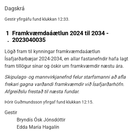
Dagskrá
Gestir yfirgáfu fund klukkan 12:33.
1
Framkvæmdaáætlun 2024 til 2034 -
.
2023040035
Lögð fram til kynningar framkvæmdaáætlun
Ísafjarðarbæjar 2024-2034, en allar fastanefndir hafa lagt
fram tillögur sínar og óskir um framkvæmdir næstu ára.
Skipulags- og mannvirkjanefnd felur starfsmanni að afla
frekari gagna varðandi framkvæmdir við Ísafjarðarhöfn.
Afgreiðslu frestað til næsta fundar.
Þórir Guðmundsson yfirgaf fund klukkan 12:15.
Gestir
Bryndís Ósk Jónsdóttir
Edda María Hagalín