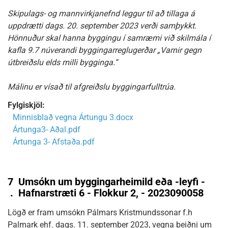
Skipulags- og mannvirkjanefnd leggur til að tillaga á
uppdrætti dags. 20. september 2023 verði samþykkt.
Hönnuður skal hanna byggingu í samræmi við skilmála í
kafla 9.7 núverandi byggingarreglugerðar „Varnir gegn
útbreiðslu elds milli bygginga.“
Málinu er vísað til afgreiðslu byggingarfulltrúa.
Fylgiskjöl:
Minnisblað vegna Ártungu 3.docx
Ártunga3- Aðal.pdf
Ártunga 3- Afstaða.pdf
7
Umsókn um byggingarheimild eða -leyfi -
.
Hafnarstræti 6 - Flokkur 2, - 2023090058
Lögð er fram umsókn Pálmars Kristmundssonar f.h
Palmark ehf. dags. 11. september 2023, vegna beiðni um