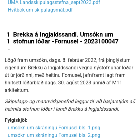
UMÁ Landsskipulagsstefna_sept2023.pdf
Hvítbók um skipulagsmál.pdf
1
Brekka á Ingjaldssandi. Umsókn um
1
stofnun lóðar -Fornusel - 2023100047
.
Lögð fram umsókn, dags. 8. febrúar 2022, frá þinglýstum
eigendum Brekku á Ingjaldssandi vegna nýstofnunar lóðar
út úr jörðinni, með heitinu Fornusel, jafnframt lagt fram
hnitsett lóðarblað dags. 30. ágúst 2023 unnið af M11
arkitektum.
Skipulags- og mannvirkjanefnd leggur til við bæjarstjórn að
heimila stofnun lóðar í landi Brekku á Ingjaldssandi.
Fylgiskjöl:
umsókn um skráningu Fornusel bls. 1.png
umsókn um skráningu Fornusel bls. 2.png