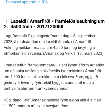
Fornusel uppdráttur.JPG
1
Laxeldi í Arnarfirði - framleiðsluaukning um
2.
4500 tonn - 2017120058
Lagt fram álit Skipulagsstofnunar dags. 8. september
2023, á matsáætlun um laxeldi Arnarlax í Arnarfirði -
Aukning heildarlífmassa um 4.500 tonn og breyting á
afmörkun eldissvæða. (Arnarlax og Verkís. 17. mars 2023).
Í matsáætlun framkvæmdaraðila eru kynnt áform Arnarlax
um að auka umfang sjókvíaeldis fyrirtækisins í Arnarfirði
um 4.500 tonn, auk stækkunar á eldissvæðum, og gerð
grein fyrir hvernig fyrirtækið hyggst standa að mati á
umhverfisáhrifum framkvæmdarinnar.
Núgildandi leyfi Arnarlax heimila fyrirtækinu eldi á allt að
11.500 tonnum af laxi á hverjum tíma.