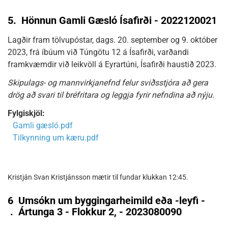
5.
Hönnun Gamli Gæsló Ísafirði - 2022120021
Lagðir fram tölvupóstar, dags. 20. september og 9. október
2023, frá íbúum við Túngötu 12 á Ísafirði, varðandi
framkvæmdir við leikvöll á Eyrartúni, Ísafirði haustið 2023.
Skipulags- og mannvirkjanefnd felur sviðsstjóra að gera
drög að svari til bréfritara og leggja fyrir nefndina að nýju.
Fylgiskjöl:
Gamli gæsló.pdf
Tilkynning um kæru.pdf
Kristján Svan Kristjánsson mætir til fundar klukkan 12:45.
6
Umsókn um byggingarheimild eða -leyfi -
.
Ártunga 3 - Flokkur 2, - 2023080090