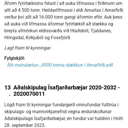
Áform fyrirtækisins felast í að auka lífmassa í firðinum um
allt að 4.500 tonn. Heildarlífmassi í eldi Arnarlax í Arnarfirði
verður því allt að 16.000 tonn gangi áformin eftir. Auk þess
að auka við lífmassa áformar fyrirtækið að stækka og
breyta afmörkun eldissvæða við Hlaðsbót, Tjaldanes,
Hringsdal, Kirkjuból og Fossfjörð
Lagt fram til kynningar.
Fylgiskjöl:
Álit matsáætun _4500 tonna stækkun í Arnarfirði.pdf
13
Aðalskipulag Ísafjarðarbæjar 2020-2032 -
.
2020070011
Lögð fram til kynningar fundargerð vinnufundar fulltrúa í
skipulags- og mannvirkjanefnd vegna endurskoðunar
Aðalskipulags Ísafjarðarbæjar, en fundur var haldinn í Holti
28. september 2023.