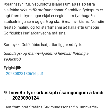
Þórarinssyni f.h. Veðurstofu Íslands um að fá að færa
sjálfvirka veðurstöð stofnunarinnar. Samhliða fyrirspurn er
lagt fram til kynningar skjal er segir til um fyrirhugaða
staðsetningu sem og gerð og stærð mannvirkisins. Nefndin
frestaði málinu og fól starfsmanni að kalla eftir umsögn
Golfklúbbs Ísafjarðar vegna málsins.
Samþykki Golfklúbbs Ísafjarðar liggur nú fyrir.
Skipulags- og mannvirkjanefnd heimilar flutning á
veðurstöð.
Fylgiskjöl:
20230823130616.pdf
9
Innviðir fyrir orkuskipti í samgöngum á landi
.
- 2023090124
Lagt fram bréf Stefáns Guðmundssonar, f.h. umhverfis-,