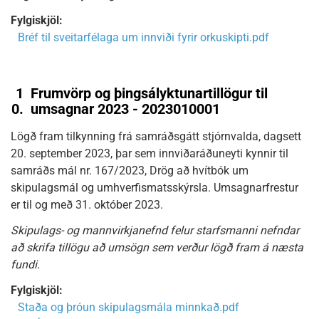
Fylgiskjöl:
Bréf til sveitarfélaga um innviði fyrir orkuskipti.pdf
1
Frumvörp og þingsályktunartillögur til
0.
umsagnar 2023 - 2023010001
Lögð fram tilkynning frá samráðsgátt stjórnvalda, dagsett
20. september 2023, þar sem innviðaráðuneyti kynnir til
samráðs mál nr. 167/2023, Drög að hvítbók um
skipulagsmál og umhverfismatsskýrsla. Umsagnarfrestur
er til og með 31. október 2023.
Skipulags- og mannvirkjanefnd felur starfsmanni nefndar
að skrifa tillögu að umsögn sem verður lögð fram á næsta
fundi.
Fylgiskjöl:
Staða og þróun skipulagsmála minnkað.pdf