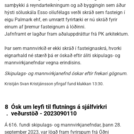
samþykki á reyndarteikningum og að byggingin sem áður
hýsti söluskála Esso olíufélags verði skráð sem fasteign í
eigu Palmark ehf, en umrætt fyrirtæki er nú skráð fyrir
einum af þremur fasteignum á lóðinni.
Jafnframt er lagður fram aðaluppdráttur frá PK arkitektum.
Þar sem mannvirkið er ekki skráð í fasteignaskrá, hvorki
eignarhald né stærð þá er óskað eftir áliti skipulags- og
mannvirkjanefndar vegna erindisins.
Skipulags- og mannvirkjanefnd óskar eftir frekari gögnum.
Kristján Svan Kristjánsson yfirgaf fund klukkan 13:30.
8
Ósk um leyfi til flutnings á sjálfvirkri
.
veðurstöð - 2023090110
Á 616. fundi skipulags- og mannvirkjanefndar, þann 28.
september 2023, var lögð fram fyrirspurn frá Óðni