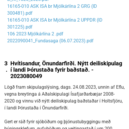
16165-010 ASK ISA br Mjólkárlína 2 GRG (ID
300481).pdf
16165-010 ASK ISA br Mjólkárlína 2 UPPDR (ID
301225).pdf
106 2023 Mjólkárlína 2 .pdf
2022090041_Fundasaga (06.07.2023).pdf
3
Hvítisandur, Önundarfirði. Nýtt deiliskipulag
.
í landi Þórustaða fyrir baðstað. -
2023080049
Lögð fram skipulagslýsing, dags. 24.08.2023, unnin af Eflu,
vegna breytinga á Aðalskipulagi Ísafjarðarbæjar 2008-
2020 og vinnu við nýtt deiliskipulag baðstaðar í Holtsfjöru,
í landi Þórustaða í Önundarfirði.
Gert er ráð fyrir sjóböðum og þjónustubyggingu með
búningsklefum, gufuböðum og veitingastað í um 200