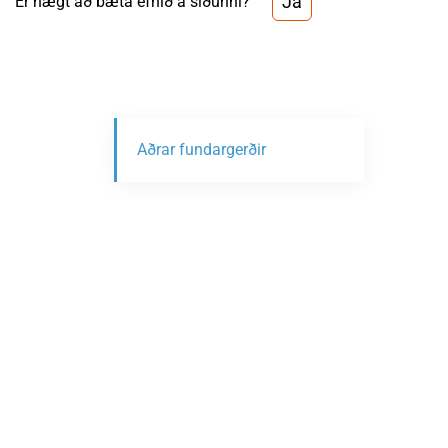
Já
Er hægt að bæta efnið á síðunni?
Aðrar fundargerðir