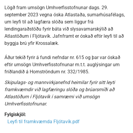
Lögð fram umsögn Umhverfisstofnunar dags. 29.
september 2023 vegna óska Atlastaða, sumarhúsafélags,
um leyfi til að lagfæra slóða sem liggur frá
lendingaraðstöðu fyrir báta við slysavarnarskýlið að
Atlastöðum í Fljótavík. Jafnframt er óskað eftir leyfi til að
byggja brú yfir Krossalæk.
Áður tekið fyrir á fundi nefndar nr. 615 og þar var óskað
eftir umsögn Umhverfisstofnunar m.t.t. auglýsingar um
friðlandið á Hornströndum nr. 332/1985.
Skipulags- og mannvirkjanefnd heimilar fyrir sitt leyti
framkvæmdir við lagfæringu slóða og brúarsmíði að
Atlastöðum í Fljótavík í samræmi við umsögn
Umhverfisstofnunar.
Fylgiskjöl:
Leyfi til framkvæmda Fljótavík.pdf