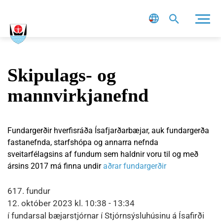
Leit
Skipulags- og
mannvirkjanefnd
Fundargerðir hverfisráða Ísafjarðarbæjar, auk fundargerða
fastanefnda, starfshópa og annarra nefnda
sveitarfélagsins af fundum sem haldnir voru til og með
ársins 2017 má finna undir
aðrar fundargerðir
617. fundur
12. október 2023 kl. 10:38 - 13:34
í fundarsal bæjarstjórnar í Stjórnsýsluhúsinu á Ísafirði