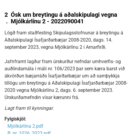
2
Ósk um breytingu á aðalskipulagi vegna
.
Mjólkárlínu 2 - 2022090041
Lögð fram staðfesting Skipulagsstofnunar á breytingu á
Aðalskipulagi Ísafjarðarbæjar 2008-2020, dags. 14.
september 2023, vegna Mjólkárlínu 2 í Arnarfirði.
Jafnframt lagður fram úrskurður nefndar umhverfis- og
auðlindamála í máli nr. 106/2023 þar sem kæra barst við
ákvörðun bæjarráðs Ísafjarðarbæjar um að samþykkja
tillögu um breytingu á Aðalskipulagi Ísafjarðarbæjar 2008-
2020 vegna Mjólkárlínu 2, dags. 6. september 2023.
Úrskurðarnefndin vísar kærunni frá.
Lagt fram til kynningar.
Fylgiskjöl:
Mjólkárlína 2.pdf
B_nr_1026_2023.pdf