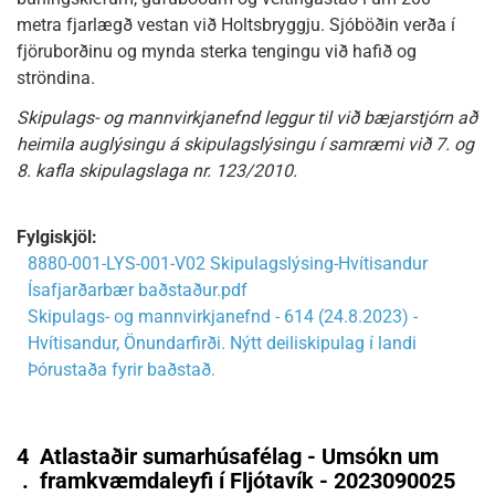
metra fjarlægð vestan við Holtsbryggju. Sjóböðin verða í
fjöruborðinu og mynda sterka tengingu við hafið og
ströndina.
Skipulags- og mannvirkjanefnd leggur til við bæjarstjórn að
heimila auglýsingu á skipulagslýsingu í samræmi við 7. og
8. kafla skipulagslaga nr. 123/2010.
Fylgiskjöl:
8880-001-LYS-001-V02 Skipulagslýsing-Hvítisandur
Ísafjarðarbær baðstaður.pdf
Skipulags- og mannvirkjanefnd - 614 (24.8.2023) -
Hvítisandur, Önundarfirði. Nýtt deiliskipulag í landi
Þórustaða fyrir baðstað.
4
Atlastaðir sumarhúsafélag - Umsókn um
.
framkvæmdaleyfi í Fljótavík - 2023090025