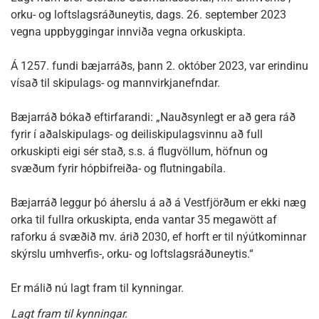
orku- og loftslagsráðuneytis, dags. 26. september 2023
vegna uppbyggingar innviða vegna orkuskipta.
Á 1257. fundi bæjarráðs, þann 2. október 2023, var erindinu
vísað til skipulags- og mannvirkjanefndar.
Bæjarráð bókað eftirfarandi: „Nauðsynlegt er að gera ráð
fyrir í aðalskipulags- og deiliskipulagsvinnu að full
orkuskipti eigi sér stað, s.s. á flugvöllum, höfnun og
svæðum fyrir hópbifreiða- og flutningabíla.
Bæjarráð leggur þó áherslu á að á Vestfjörðum er ekki næg
orka til fullra orkuskipta, enda vantar 35 megawött af
raforku á svæðið mv. árið 2030, ef horft er til nýútkominnar
skýrslu umhverfis-, orku- og loftslagsráðuneytis.“
Er málið nú lagt fram til kynningar.
Lagt fram til kynningar.