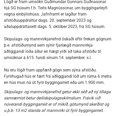
Lögð er fram umsókn Guðmundar Gunnars Guðnasonar
hjá SG húsum f.h. Teits Magnússonar, um byggingarleyfi
vegna einbýlishúss. Jafnframt er lagður fram
afstöðuuppdráttur dags. 20. september 2023 og
aðaluppdráttasett dags. 5. október 2023, frá SG húsum.
Skipulags- og mannvirkjanefnd óskaði eftir frekari gögnum
þ.e. afstöðumynd sem sýnir fjarlægð mannvirkja
aðliggjandi lóða áður en hægt yrði að taka afstöðu til
umsóknar á 615. fundi sínum 14. september. s.l.
Nú eru lögð fram uppfærð gögn sem sýna afstöðu.
Fyrirhugað hús er fært frá aðliggjandi lóð um rúma 6 metra
en hús mun ná út fyrir byggingarreit eða um 1.900 mm.
Skipulags- og mannvirkjanefnd getur ekki séð að ný tillaga
samræmist betur deiliskipulagsskilmálum. Frávik við
núverandi byggingarreit er of mikið, götumynd skerðist og
u.þ.b. 13 m2 standa af mannvirki út fyrir byggingarreit.