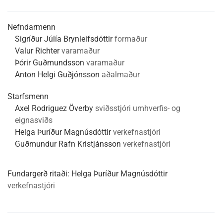
Nefndarmenn
Sigríður Júlía Brynleifsdóttir
formaður
Valur Richter
varamaður
Þórir Guðmundsson
varamaður
Anton Helgi Guðjónsson
aðalmaður
Starfsmenn
Axel Rodriguez Överby
sviðsstjóri umhverfis- og
eignasviðs
Helga Þuríður Magnúsdóttir
verkefnastjóri
Guðmundur Rafn Kristjánsson
verkefnastjóri
Fundargerð ritaði:
Helga Þuríður Magnúsdóttir
verkefnastjóri