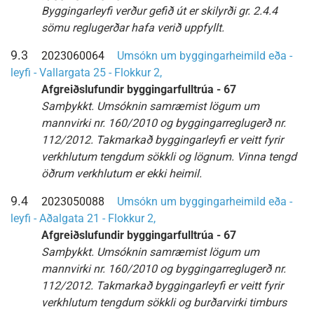
Byggingarleyfi verður gefið út er skilyrði gr. 2.4.4
sömu reglugerðar hafa verið uppfyllt.
9.3
2023060064
Umsókn um byggingarheimild eða -
leyfi - Vallargata 25 - Flokkur 2,
Afgreiðslufundir byggingarfulltrúa - 67
Samþykkt. Umsóknin samræmist lögum um
mannvirki nr. 160/2010 og byggingarreglugerð nr.
112/2012. Takmarkað byggingarleyfi er veitt fyrir
verkhlutum tengdum sökkli og lögnum. Vinna tengd
öðrum verkhlutum er ekki heimil.
9.4
2023050088
Umsókn um byggingarheimild eða -
leyfi - Aðalgata 21 - Flokkur 2,
Afgreiðslufundir byggingarfulltrúa - 67
Samþykkt. Umsóknin samræmist lögum um
mannvirki nr. 160/2010 og byggingarreglugerð nr.
112/2012. Takmarkað byggingarleyfi er veitt fyrir
verkhlutum tengdum sökkli og burðarvirki timburs