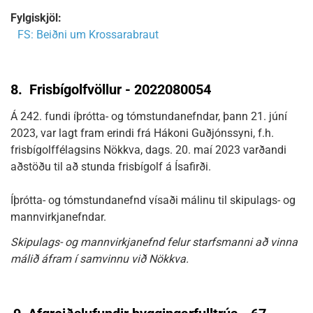
Fylgiskjöl:
FS: Beiðni um Krossarabraut
8.
Frisbígolfvöllur - 2022080054
Á 242. fundi íþrótta- og tómstundanefndar, þann 21. júní
2023, var lagt fram erindi frá Hákoni Guðjónssyni, f.h.
frisbígolffélagsins Nökkva, dags. 20. maí 2023 varðandi
aðstöðu til að stunda frisbígolf á Ísafirði.
Íþrótta- og tómstundanefnd vísaði málinu til skipulags- og
mannvirkjanefndar.
Skipulags- og mannvirkjanefnd felur starfsmanni að vinna
málið áfram í samvinnu við Nökkva.