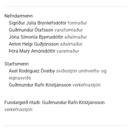
Nefndarmenn
Sigríður Júlía Brynleifsdóttir
formaður
Guðmundur Ólafsson
varaformaður
Jóna Símonía Bjarnadóttir
aðalmaður
Anton Helgi Guðjónsson
aðalmaður
Þóra Marý Arnórsdóttir
varamaður
Starfsmenn
Axel Rodriguez Överby
sviðsstjóri umhverfis- og
eignasviðs
Guðmundur Rafn Kristjánsson
verkefnastjóri
Fundargerð ritaði:
Guðmundur Rafn Kristjánsson
verkefnastjóri