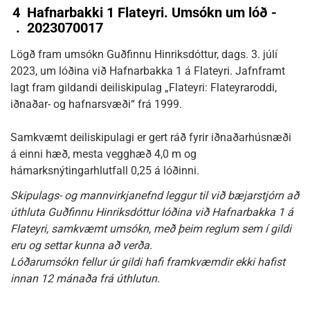
4
Hafnarbakki 1 Flateyri. Umsókn um lóð -
.
2023070017
Lögð fram umsókn Guðfinnu Hinriksdóttur, dags. 3. júlí
2023, um lóðina við Hafnarbakka 1 á Flateyri. Jafnframt
lagt fram gildandi deiliskipulag „Flateyri: Flateyraroddi,
iðnaðar- og hafnarsvæði“ frá 1999.
Samkvæmt deiliskipulagi er gert ráð fyrir iðnaðarhúsnæði
á einni hæð, mesta vegghæð 4,0 m og
hámarksnýtingarhlutfall 0,25 á lóðinni.
Skipulags- og mannvirkjanefnd leggur til við bæjarstjórn að
úthluta Guðfinnu Hinriksdóttur lóðina við Hafnarbakka 1 á
Flateyri, samkvæmt umsókn, með þeim reglum sem í gildi
eru og settar kunna að verða.
Lóðarumsókn fellur úr gildi hafi framkvæmdir ekki hafist
innan 12 mánaða frá úthlutun.