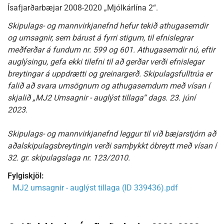
Ísafjarðarbæjar 2008-2020 „Mjólkárlína 2“.
Skipulags- og mannvirkjanefnd hefur tekið athugasemdir
og umsagnir, sem bárust á fyrri stigum, til efnislegrar
meðferðar á fundum nr. 599 og 601. Athugasemdir nú, eftir
auglýsingu, gefa ekki tilefni til að gerðar verði efnislegar
breytingar á uppdrætti og greinargerð. Skipulagsfulltrúa er
falið að svara umsögnum og athugasemdum með vísan í
skjalið „MJ2 Umsagnir - auglýst tillaga“ dags. 23. júní
2023.
Skipulags- og mannvirkjanefnd leggur til við bæjarstjórn að
aðalskipulagsbreytingin verði samþykkt óbreytt með vísan í
32. gr. skipulagslaga nr. 123/2010.
Fylgiskjöl:
MJ2 umsagnir - auglýst tillaga (ID 339436).pdf