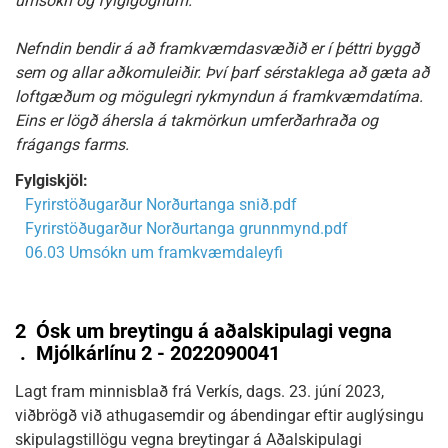
umsókn og fylgigögnum.
Nefndin bendir á að framkvæmdasvæðið er í þéttri byggð
sem og allar aðkomuleiðir. Því þarf sérstaklega að gæta að
loftgæðum og mögulegri rykmyndun á framkvæmdatíma.
Eins er lögð áhersla á takmörkun umferðarhraða og
frágangs farms.
Fylgiskjöl:
Fyrirstöðugarður Norðurtanga snið.pdf
Fyrirstöðugarður Norðurtanga grunnmynd.pdf
06.03 Umsókn um framkvæmdaleyfi
2
Ósk um breytingu á aðalskipulagi vegna
.
Mjólkárlínu 2 - 2022090041
Lagt fram minnisblað frá Verkís, dags. 23. júní 2023,
viðbrögð við athugasemdir og ábendingar eftir auglýsingu
skipulagstillögu vegna breytingar á Aðalskipulagi