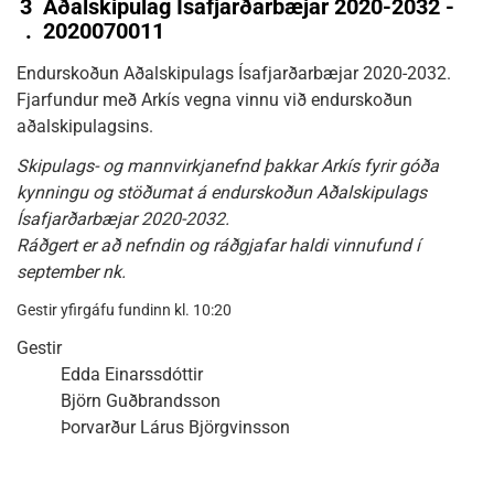
3
Aðalskipulag Ísafjarðarbæjar 2020-2032 -
.
2020070011
Endurskoðun Aðalskipulags Ísafjarðarbæjar 2020-2032.
Fjarfundur með Arkís vegna vinnu við endurskoðun
aðalskipulagsins.
Skipulags- og mannvirkjanefnd þakkar Arkís fyrir góða
kynningu og stöðumat á endurskoðun Aðalskipulags
Ísafjarðarbæjar 2020-2032.
Ráðgert er að nefndin og ráðgjafar haldi vinnufund í
september nk.
Gestir yfirgáfu fundinn kl. 10:20
Gestir
Edda Einarssdóttir
Björn Guðbrandsson
Þorvarður Lárus Björgvinsson