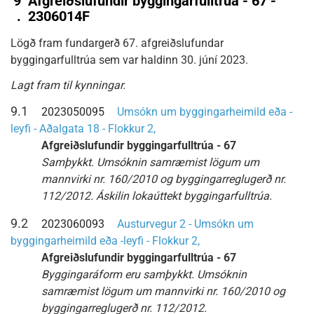
9
Afgreiðslufundir byggingarfulltrúa - 67 -
.
2306014F
Lögð fram fundargerð 67. afgreiðslufundar
byggingarfulltrúa sem var haldinn 30. júní 2023.
Lagt fram til kynningar.
9.1
2023050095
Umsókn um byggingarheimild eða -
leyfi - Aðalgata 18 - Flokkur 2,
Afgreiðslufundir byggingarfulltrúa - 67
Samþykkt. Umsóknin samræmist lögum um
mannvirki nr. 160/2010 og byggingarreglugerð nr.
112/2012. Áskilin lokaúttekt byggingarfulltrúa.
9.2
2023060093
Austurvegur 2 - Umsókn um
byggingarheimild eða -leyfi - Flokkur 2,
Afgreiðslufundir byggingarfulltrúa - 67
Byggingaráform eru samþykkt. Umsóknin
samræmist lögum um mannvirki nr. 160/2010 og
byggingarreglugerð nr. 112/2012.