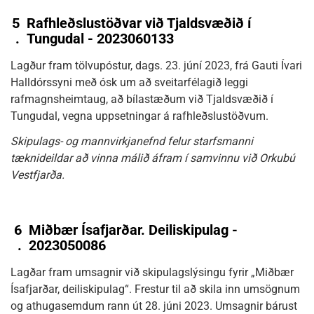
5
Rafhleðslustöðvar við Tjaldsvæðið í
.
Tungudal - 2023060133
Lagður fram tölvupóstur, dags. 23. júní 2023, frá Gauti Ívari
Halldórssyni með ósk um að sveitarfélagið leggi
rafmagnsheimtaug, að bílastæðum við Tjaldsvæðið í
Tungudal, vegna uppsetningar á rafhleðslustöðvum.
Skipulags- og mannvirkjanefnd felur starfsmanni
tæknideildar að vinna málið áfram í samvinnu við Orkubú
Vestfjarða.
6
Miðbær Ísafjarðar. Deiliskipulag -
.
2023050086
Lagðar fram umsagnir við skipulagslýsingu fyrir „Miðbær
Ísafjarðar, deiliskipulag“. Frestur til að skila inn umsögnum
og athugasemdum rann út 28. júni 2023. Umsagnir bárust