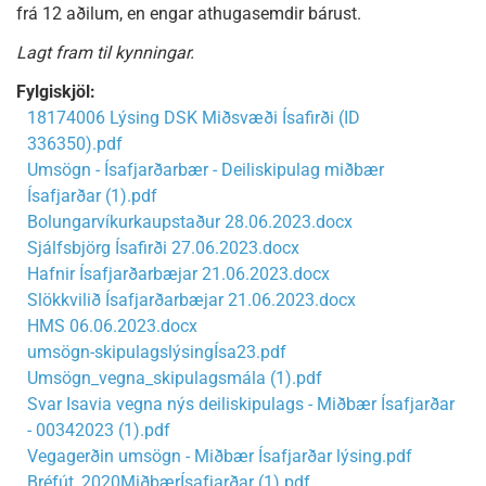
frá 12 aðilum, en engar athugasemdir bárust.
Lagt fram til kynningar.
Fylgiskjöl:
18174006 Lýsing DSK Miðsvæði Ísafirði (ID
336350).pdf
Umsögn - Ísafjarðarbær - Deiliskipulag miðbær
Ísafjarðar (1).pdf
Bolungarvíkurkaupstaður 28.06.2023.docx
Sjálfsbjörg Ísafirði 27.06.2023.docx
Hafnir Ísafjarðarbæjar 21.06.2023.docx
Slökkvilið Ísafjarðarbæjar 21.06.2023.docx
HMS 06.06.2023.docx
umsögn-skipulagslýsingÍsa23.pdf
Umsögn_vegna_skipulagsmála (1).pdf
Svar Isavia vegna nýs deiliskipulags - Miðbær Ísafjarðar
- 00342023 (1).pdf
Vegagerðin umsögn - Miðbær Ísafjarðar lýsing.pdf
Bréfút_2020MiðbærÍsafjarðar (1).pdf