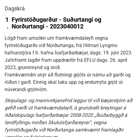
Dagskrá
1
Fyrirstöðugarður - Suðurtangi og
.
Norðurtangi - 2023040012
Lögð fram umsókn um framkvæmdaleyfi vegna
fyrirstöðugarðs við Norðurtanga, frá Hilmari Lyngmo
hafnarstjóra f.h. hafna Ísafjarðarbæjar, dags. 19. júní 2023.
Jafnframt lagðir fram uppdrættir frá EFLU dags. 26. apríl
2023, grunnmynd og snið.
Framkvæmdin snýr að flutningi grjóts úr námu að garði og
röðun í garð. Einnig skal taka upp og endurnýta grjót úr
núverandi grjótvörn.
Skipulags- og mannvirkjanefnd leggur til við bæjarstjórn að
gefið verði út framkvæmdaleyfi, á grundvelli breytingar á
Aðalskipulagi Ísafjarðarbæjar 2008-2020 „Íbúðarbyggð á
landfyllingu norðan Skutulsfjarðareyrar“, vegna
fyrirstöðugarðs við Norðurtanga samkvæmt framlagðri