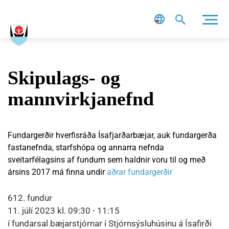
Leit
Skipulags- og
mannvirkjanefnd
Fundargerðir hverfisráða Ísafjarðarbæjar, auk fundargerða
fastanefnda, starfshópa og annarra nefnda
sveitarfélagsins af fundum sem haldnir voru til og með
ársins 2017 má finna undir
aðrar fundargerðir
612. fundur
11. júlí 2023 kl. 09:30 - 11:15
í fundarsal bæjarstjórnar í Stjórnsýsluhúsinu á Ísafirði