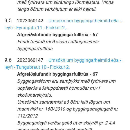
með fyrirvara um skráningu iðnmeistara. Vinna
tengd öðrum verkhlutum er ekki heimil.
9.5
2023060142
Umsókn um byggingarheimild eða -
leyfi - Eyrargata 11 - Flokkur 2,
Afgreiðslufundir byggingarfulltrúa - 67
Erindi frestað með vísan í athugasemdir
byggingarfulltrúa
9.6
2023060147
Umsókn um byggingarheimild eða -
leyfi - Tungubraut 10 - Flokkur 2,
Afgreiðslufundir byggingarfulltrúa - 67
Byggingaráform eru samþykkt með fyrirvara um
uppfærða aðaluppdrætti hönnuðar m.v í
skoðunarskýrslu.
Umsóknin samræmist að öðru leiti lögum um
mannvirki nr. 160/2010 og byggingarreglugerð nr.
112/2012.
Byggingarleyfi verður gefið út er skilyrði gr. 2.4.4
sömu reglugerðar hafa verið uppfyllt.