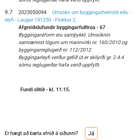
9.7
2023050094
Umsókn um byggingarheimild eða -
leyfi - Laugar 141250 - Flokkur 2,
Afgreiðslufundir byggingarfulltrúa - 67
Byggingaráform eru samþykkt. Umsóknin
samræmist lögum um mannvirki nr. 160/2010 og
byggingarreglugerð nr. 112/2012.
Byggingarleyfi verður gefið út er skilyrði gr. 2.4.4
sömu reglugerðar hafa verið uppfyllt.
Fundi slitið - kl. 11:15.
Já
Er hægt að bæta efnið á síðunni?