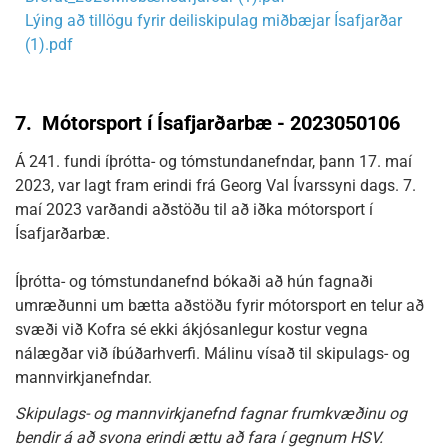
Lýing að tillögu fyrir deiliskipulag miðbæjar Ísafjarðar
(1).pdf
7.
Mótorsport í Ísafjarðarbæ - 2023050106
Á 241. fundi íþrótta- og tómstundanefndar, þann 17. maí
2023, var lagt fram erindi frá Georg Val Ívarssyni dags. 7.
maí 2023 varðandi aðstöðu til að iðka mótorsport í
Ísafjarðarbæ.
Íþrótta- og tómstundanefnd bókaði að hún fagnaði
umræðunni um bætta aðstöðu fyrir mótorsport en telur að
svæði við Kofra sé ekki ákjósanlegur kostur vegna
nálægðar við íbúðarhverfi. Málinu vísað til skipulags- og
mannvirkjanefndar.
Skipulags- og mannvirkjanefnd fagnar frumkvæðinu og
bendir á að svona erindi ættu að fara í gegnum HSV.