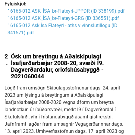
Fylgiskjöl:
16165-012 ASK_ÍSA_br-Flateyri-UPPDR (ID 338199).pdf
16165-012 ASK_ÍSA_br-Flateyri-GRG (ID 336551).pdf
16165-012 Ask Ísa Flateyri - aths v vinnslutillögu (ID
341571).pdf
2
Ósk um breytingu á Aðalskipulagi
.
Ísafjarðarbæjar 2008-20, svæði Í9.
Dagverðardalur, orlofshúsabyggð -
2021060044
Lögð fram umsögn Skipulagsstofnunar dags. 24. apríl
2023 um lýsingu á breytingum á Aðalskipulagi
Ísafjarðarbæjar 2008-2020 vegna áform um breytta
landnotkun úr íbúðarsvæði, merkt Í9 í Dagverðardal í
Skutulsfirði, yfir í frístundabyggð ásamt gistirekstri.
Jafnframt lagðar fram umsagnir Vegagerðarinnar dags.
13. apríl 2023, Umhverfisstofnun dags. 17. apríl 2023 og