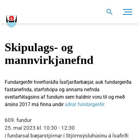
Leit
Skipulags- og
mannvirkjanefnd
Fundargerðir hverfisráða Ísafjarðarbæjar, auk fundargerða
fastanefnda, starfshópa og annarra nefnda
sveitarfélagsins af fundum sem haldnir voru til og með
ársins 2017 má finna undir
aðrar fundargerðir
609. fundur
25. maí 2023 kl. 10:30 - 12:30
í fundarsal bæjarstjórnar í Stjórnsýsluhúsinu á Ísafirði