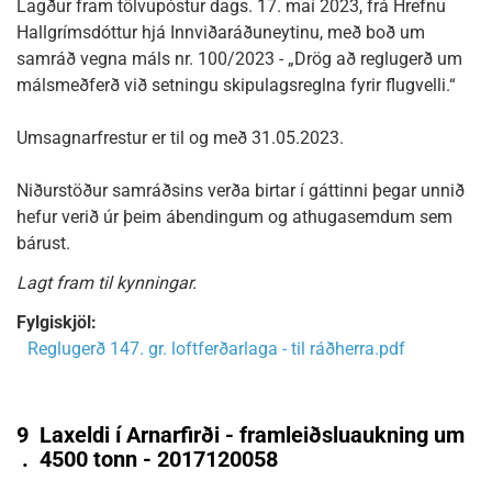
Lagður fram tölvupóstur dags. 17. maí 2023, frá Hrefnu
Hallgrímsdóttur hjá Innviðaráðuneytinu, með boð um
samráð vegna máls nr. 100/2023 - „Drög að reglugerð um
málsmeðferð við setningu skipulagsreglna fyrir flugvelli.“
Umsagnarfrestur er til og með 31.05.2023.
Niðurstöður samráðsins verða birtar í gáttinni þegar unnið
hefur verið úr þeim ábendingum og athugasemdum sem
bárust.
Lagt fram til kynningar.
Fylgiskjöl:
Reglugerð 147. gr. loftferðarlaga - til ráðherra.pdf
9
Laxeldi í Arnarfirði - framleiðsluaukning um
.
4500 tonn - 2017120058