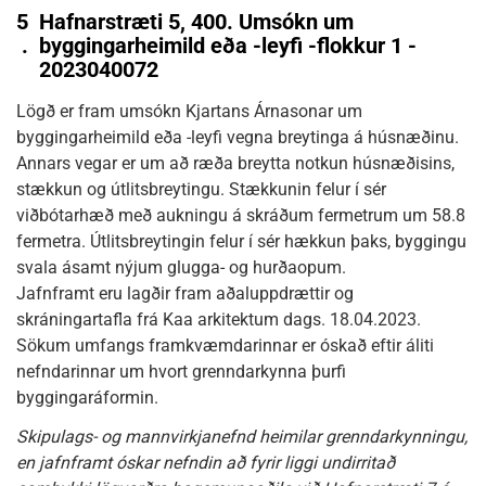
5
Hafnarstræti 5, 400. Umsókn um
.
byggingarheimild eða -leyfi -flokkur 1 -
2023040072
Lögð er fram umsókn Kjartans Árnasonar um
byggingarheimild eða -leyfi vegna breytinga á húsnæðinu.
Annars vegar er um að ræða breytta notkun húsnæðisins,
stækkun og útlitsbreytingu. Stækkunin felur í sér
viðbótarhæð með aukningu á skráðum fermetrum um 58.8
fermetra. Útlitsbreytingin felur í sér hækkun þaks, byggingu
svala ásamt nýjum glugga- og hurðaopum.
Jafnframt eru lagðir fram aðaluppdrættir og
skráningartafla frá Kaa arkitektum dags. 18.04.2023.
Sökum umfangs framkvæmdarinnar er óskað eftir áliti
nefndarinnar um hvort grenndarkynna þurfi
byggingaráformin.
Skipulags- og mannvirkjanefnd heimilar grenndarkynningu,
en jafnframt óskar nefndin að fyrir liggi undirritað