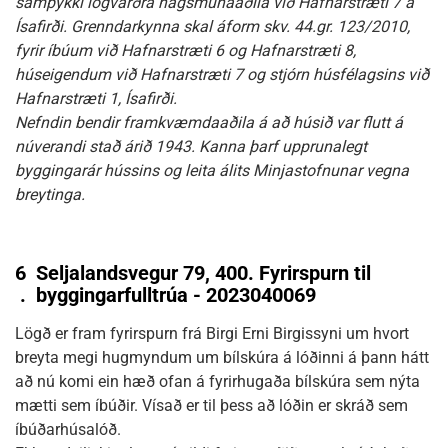
samþykki lögvarðra hagsmunaaðila við Hafnarstræti 7 á
Ísafirði. Grenndarkynna skal áform skv. 44.gr. 123/2010,
fyrir íbúum við Hafnarstræti 6 og Hafnarstræti 8,
húseigendum við Hafnarstræti 7 og stjórn húsfélagsins við
Hafnarstræti 1, Ísafirði.
Nefndin bendir framkvæmdaaðila á að húsið var flutt á
núverandi stað árið 1943. Kanna þarf upprunalegt
byggingarár hússins og leita álits Minjastofnunar vegna
breytinga.
6
Seljalandsvegur 79, 400. Fyrirspurn til
.
byggingarfulltrúa - 2023040069
Lögð er fram fyrirspurn frá Birgi Erni Birgissyni um hvort
breyta megi hugmyndum um bílskúra á lóðinni á þann hátt
að nú komi ein hæð ofan á fyrirhugaða bílskúra sem nýta
mætti sem íbúðir. Vísað er til þess að lóðin er skráð sem
íbúðarhúsalóð.