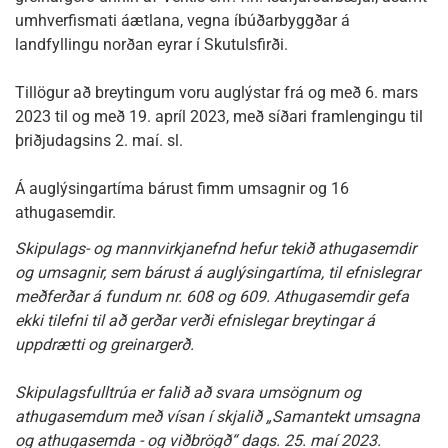
umhverfismati áætlana, vegna íbúðarbyggðar á
landfyllingu norðan eyrar í Skutulsfirði.
Tillögur að breytingum voru auglýstar frá og með 6. mars
2023 til og með 19. apríl 2023, með síðari framlengingu til
þriðjudagsins 2. maí. sl.
Á auglýsingartíma bárust fimm umsagnir og 16
athugasemdir.
Skipulags- og mannvirkjanefnd hefur tekið athugasemdir
og umsagnir, sem bárust á auglýsingartíma, til efnislegrar
meðferðar á fundum nr. 608 og 609. Athugasemdir gefa
ekki tilefni til að gerðar verði efnislegar breytingar á
uppdrætti og greinargerð.
Skipulagsfulltrúa er falið að svara umsögnum og
athugasemdum með vísan í skjalið „Samantekt umsagna
og athugasemda - og viðbrögð“ dags. 25. maí 2023.