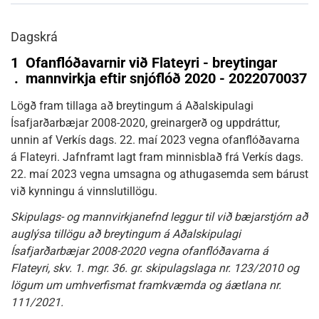
Dagskrá
1
Ofanflóðavarnir við Flateyri - breytingar
.
mannvirkja eftir snjóflóð 2020 - 2022070037
Lögð fram tillaga að breytingum á Aðalskipulagi
Ísafjarðarbæjar 2008-2020, greinargerð og uppdráttur,
unnin af Verkís dags. 22. maí 2023 vegna ofanflóðavarna
á Flateyri. Jafnframt lagt fram minnisblað frá Verkís dags.
22. maí 2023 vegna umsagna og athugasemda sem bárust
við kynningu á vinnslutillögu.
Skipulags- og mannvirkjanefnd leggur til við bæjarstjórn að
auglýsa tillögu að breytingum á Aðalskipulagi
Ísafjarðarbæjar 2008-2020 vegna ofanflóðavarna á
Flateyri, skv. 1. mgr. 36. gr. skipulagslaga nr. 123/2010 og
lögum um umhverfismat framkvæmda og áætlana nr.
111/2021.