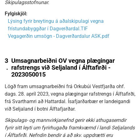
Skipulagsstofnunar.
Fylgiskjöl:
Lýsing fyrir breytingu á aðalskipulagi vegna
frístundabyggðar í Dagverðardal.TIF
Vegagerðin umsögn - Dagverðardalur ASK.pdf
3
Umsagnarbeiðni OV vegna plægingar
.
rafstrengs við Seljaland í Álftafirði -
2023050015
Lögð fram umsagnarbeiðni frá Orkubúi Vestfjarða ohf.
dags. 28. apríl 2023, vegna plægingar rafstrengs í Álftafirði,
frá Svarthamri að Hattardal. Ísafjarðarbær er landeigandi
við Seljaland í botni Álftafjarðar.
Skipulags- og mannvirkjanefnd gerir ekki athugasemdir
fyrir sitt leyti um fyrirhugaða framkvæmd í landi Seljalands
í Álftafirði. Nefndin bendir á að skv. uppdrætti eru