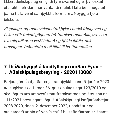
Ekkert deiliskipulag er í gildi fyrir svæðið og er því óskað
eftir áliti nefndarinnar varðandi málið. Hafa ber í huga að
þarna hafa verið samþykkt áform um að byggja fjóra
bílskúra.
Skipulags- og mannvirkjanefnd þykir erindið áhugavert og
óskar eftir frekari gögnum frá framkvæmdaaðila, svo sem
hvernig aðkomu verði háttað og fjölda íbúða, auk
umsagnar Veðurstofu með tilliti til hættumatslína.
7
Íbúðarbyggð á landfyllingu norðan Eyrar -
.
Aðalskipulagsbreyting - 2020110080
Bæjarstjórn Ísafjarðarbæjar samþykkti þann 5. janúar 2023
að auglýsa skv. 1. mgr. 36. gr. skipulagslaga 123/2010 og
skv. lögum um umhverfismat framkvæmda og áætlana nr.
111/2021 breytingartillögu á Aðalskipulagi Ísafjarðarbæjar
2008-2020, dags. 2. desember 2022, uppdráttur og
greinargerð unnin af Verkís ehf. f.h. Ísafjarðarbæjar, ásamt