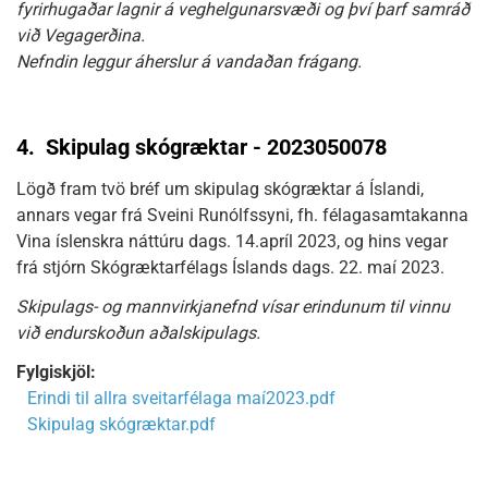
fyrirhugaðar lagnir á veghelgunarsvæði og því þarf samráð
við Vegagerðina.
Nefndin leggur áherslur á vandaðan frágang.
4.
Skipulag skógræktar - 2023050078
Lögð fram tvö bréf um skipulag skógræktar á Íslandi,
annars vegar frá Sveini Runólfssyni, fh. félagasamtakanna
Vina íslenskra náttúru dags. 14.apríl 2023, og hins vegar
frá stjórn Skógræktarfélags Íslands dags. 22. maí 2023.
Skipulags- og mannvirkjanefnd vísar erindunum til vinnu
við endurskoðun aðalskipulags.
Fylgiskjöl:
Erindi til allra sveitarfélaga maí2023.pdf
Skipulag skógræktar.pdf