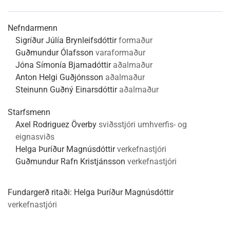
Nefndarmenn
Sigríður Júlía Brynleifsdóttir
formaður
Guðmundur Ólafsson
varaformaður
Jóna Símonía Bjarnadóttir
aðalmaður
Anton Helgi Guðjónsson
aðalmaður
Steinunn Guðný Einarsdóttir
aðalmaður
Starfsmenn
Axel Rodriguez Överby
sviðsstjóri umhverfis- og
eignasviðs
Helga Þuríður Magnúsdóttir
verkefnastjóri
Guðmundur Rafn Kristjánsson
verkefnastjóri
Fundargerð ritaði:
Helga Þuríður Magnúsdóttir
verkefnastjóri