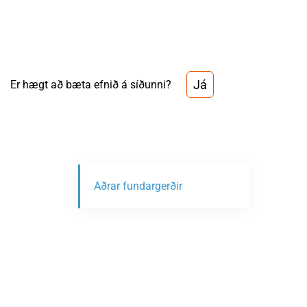
Já
Er hægt að bæta efnið á síðunni?
Aðrar fundargerðir