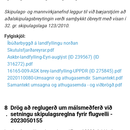
Skipulags- og mannvirkjanefnd leggur til við bæjarstjórn að
aðalskipulagsbreytingin verði samþykkt óbreytt með vísan í
32. gr. skipulagslaga 123/2010.
Fylgiskjöl:
Íbúðarbyggð á landfyllingu norðan
Skutulsfjarðareyrar.pdf
Askbr-landfylling-Eyri-auglýst (ID 239567) (ID
316272).pdf
16165-009-ASK brey-landfylling-UPPDR (ID 275845).pdf
2020110080-Umsagnir og athugasemdir. Samantekt.pdf
Samantekt umsagna og athugasemda - og viðbrögð.pdf
8
Drög að reglugerð um málsmeðferð við
.
setningu skipulagsreglna fyrir flugvelli -
2023050155