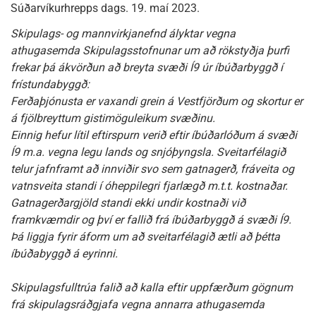
Súðarvíkurhrepps dags. 19. maí 2023.
Skipulags- og mannvirkjanefnd ályktar vegna
athugasemda Skipulagsstofnunar um að rökstyðja þurfi
frekar þá ákvörðun að breyta svæði Í9 úr íbúðarbyggð í
frístundabyggð:
Ferðaþjónusta er vaxandi grein á Vestfjörðum og skortur er
á fjölbreyttum gistimöguleikum svæðinu.
Einnig hefur lítil eftirspurn verið eftir íbúðarlóðum á svæði
Í9 m.a. vegna legu lands og snjóþyngsla. Sveitarfélagið
telur jafnframt að innviðir svo sem gatnagerð, fráveita og
vatnsveita standi í óheppilegri fjarlægð m.t.t. kostnaðar.
Gatnagerðargjöld standi ekki undir kostnaði við
framkvæmdir og því er fallið frá íbúðarbyggð á svæði Í9.
Þá liggja fyrir áform um að sveitarfélagið ætli að þétta
íbúðabyggð á eyrinni.
Skipulagsfulltrúa falið að kalla eftir uppfærðum gögnum
frá skipulagsráðgjafa vegna annarra athugasemda