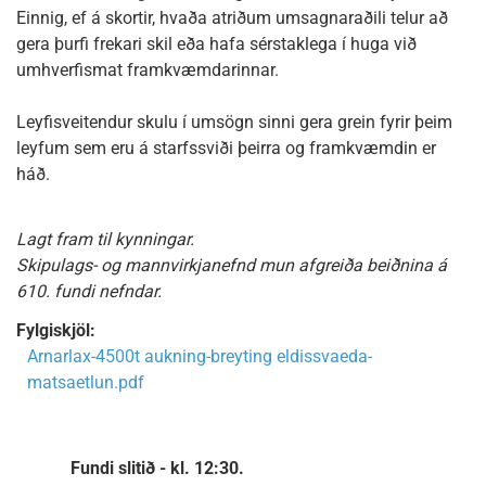
Einnig, ef á skortir, hvaða atriðum umsagnaraðili telur að
gera þurfi frekari skil eða hafa sérstaklega í huga við
umhverfismat framkvæmdarinnar.
Leyfisveitendur skulu í umsögn sinni gera grein fyrir þeim
leyfum sem eru á starfssviði þeirra og framkvæmdin er
háð.
Lagt fram til kynningar.
Skipulags- og mannvirkjanefnd mun afgreiða beiðnina á
610. fundi nefndar.
Fylgiskjöl:
Arnarlax-4500t aukning-breyting eldissvaeda-
matsaetlun.pdf
Fundi slitið - kl. 12:30.