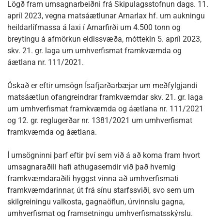
Lögð fram umsagnarbeiðni frá Skipulagsstofnun dags. 11.
apríl 2023, vegna matsáætlunar Arnarlax hf. um aukningu
heildarlífmassa á laxi í Arnarfirði um 4.500 tonn og
breytingu á afmörkun eldissvæða, móttekin 5. apríl 2023,
skv. 21. gr. laga um umhverfismat framkvæmda og
áætlana nr. 111/2021.
Óskað er eftir umsögn Ísafjarðarbæjar um meðfylgjandi
matsáætlun ofangreindrar framkvæmdar skv. 21. gr. laga
um umhverfismat framkvæmda og áætlana nr. 111/2021
og 12. gr. reglugerðar nr. 1381/2021 um umhverfismat
framkvæmda og áætlana.
Í umsögninni þarf eftir því sem við á að koma fram hvort
umsagnaraðili hafi athugasemdir við það hvernig
framkvæmdaraðili hyggst vinna að umhverfismati
framkvæmdarinnar, út frá sínu starfssviði, svo sem um
skilgreiningu valkosta, gagnaöflun, úrvinnslu gagna,
umhverfismat og framsetningu umhverfismatsskýrslu.