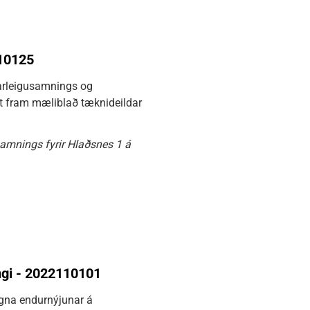
110125
arleigusamnings og
agt fram mæliblað tæknideildar
samnings fyrir Hlaðsnes 1 á
ngi - 2022110101
egna endurnýjunar á