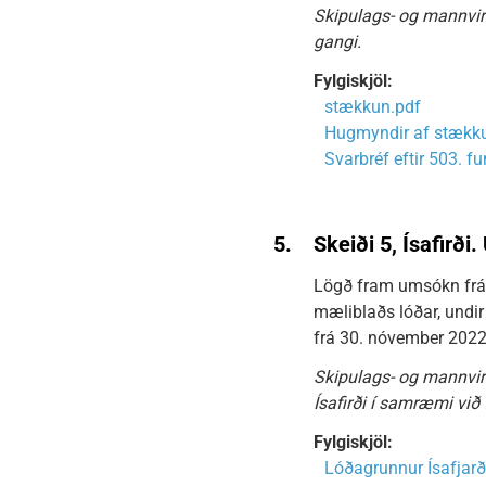
Skipulags- og mannvirk
gangi.
Fylgiskjöl:
stækkun.pdf
Hugmyndir af stækku
Svarbréf eftir 503. f
5.
Skeiði 5, Ísafirð
Lögð fram umsókn frá 
mæliblaðs lóðar, undir 
frá 30. nóvember 2022 
Skipulags- og mannvirk
Ísafirði í samræmi við
Fylgiskjöl:
Lóðagrunnur Ísafjarð