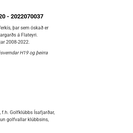
2020 - 2022070037
erkís, þar sem óskað er
rgarðs á Flateyri.
jar 2008-2022.
fisverndar H19 og þeirra
f.h. Golfklúbbs Ísafjarðar,
n golfvallar klúbbsins,