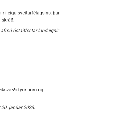
r í eigu sveitarfélagsins, þar
 skráð.
 afmá óstaðfestar landeignir
eiksvæði fyrir börn og
r 20. janúar 2023.