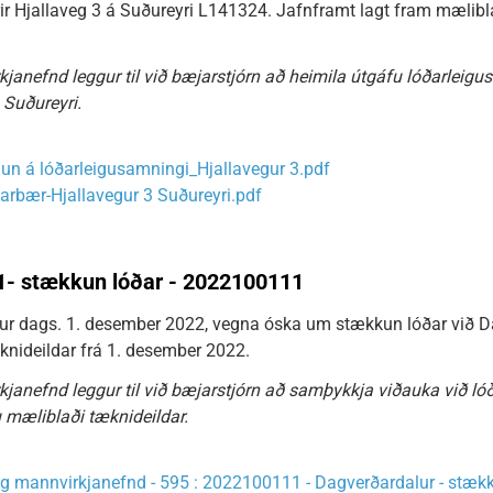
ir Hjallaveg 3 á Suðureyri L141324. Jafnframt lagt fram mælibla
janefnd leggur til við bæjarstjórn að heimila útgáfu lóðarleigu
Suðureyri.
n á lóðarleigusamningi_Hjallavegur 3.pdf
arbær-Hjallavegur 3 Suðureyri.pdf
1- stækkun lóðar - 2022100111
ur dags. 1. desember 2022, vegna óska um stækkun lóðar við Da
knideildar frá 1. desember 2022.
janefnd leggur til við bæjarstjórn að samþykkja viðauka við ló
u mæliblaði tæknideildar.
g mannvirkjanefnd - 595 : 2022100111 - Dagverðardalur - stæk