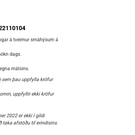
022110104
ingar á tveimur smáhýsum á
sókn dags.
 vegna málsins.
 sem þau uppfylla kröfur
min, uppfyllir ekki kröfur
r 2022 er ekki í gildi
taka afstöðu til erindisins.