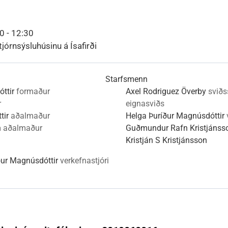
nn
nir
Viðburðir
Veður, færð og náttúruvá
Fréttir og útgáfa
0 - 12:30
tjórnsýsluhúsinu á Ísafirði
Starfsmenn
óttir
formaður
Axel Rodriguez Överby
sviðs
r
eignasviðs
tir
aðalmaður
Helga Þuríður Magnúsdóttir
n
aðalmaður
Guðmundur Rafn Kristjánss
Kristján S Kristjánsson
ður Magnúsdóttir
verkefnastjóri