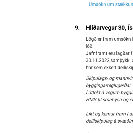
Umsókn um stækkun 
9.
Hlíðarvegur 30, 
Lögð er fram umsókn 
lóð.
Jafnframt eru lagðar 
30.11.2022,samþykki a
Þar sem ekkert deiliski
Skipulags- og mannvir
byggingarreglugerðar
Í úttekt á vegum byggi
HMS til smáhýsa og e
Líkt og kemur fram í a
deiliskipulag á svæðin