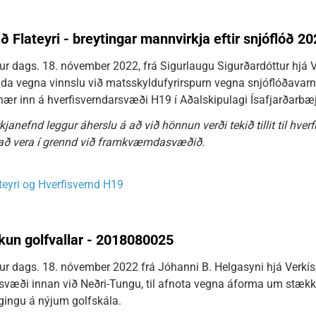
ið Flateyri - breytingar mannvirkja eftir snjóflóð 
r dags. 18. nóvember 2022, frá Sigurlaugu Sigurðardóttur hjá V
da vegna vinnslu við matsskyldufyrirspurn vegna snjóflóðavarna
 inn á hverfisverndarsvæði H19 í Aðalskipulagi Ísafjarðarbæ
anefnd leggur áherslu á að við hönnun verði tekið tillit til hver
að vera í grennd við framkvæmdasvæðið.
teyri og Hverfisvernd H19
kun golfvallar - 2018080025
r dags. 18. nóvember 2022 frá Jóhanni B. Helgasyni hjá Verkís, 
 svæði innan við Neðri-Tungu, til afnota vegna áforma um stækku
ingu á nýjum golfskála.