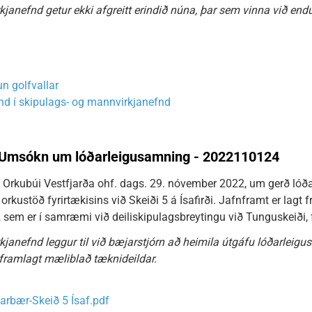
janefnd getur ekki afgreitt erindið núna, þar sem vinna við end
n golfvallar
und í skipulags- og mannvirkjanefnd
i. Umsókn um lóðarleigusamning - 2022110124
Orkubúi Vestfjarða ohf. dags. 29. nóvember 2022, um gerð lóð
orkustöð fyrirtækisins við Skeiði 5 á Ísafirði. Jafnframt er lag
sem er í samræmi við deiliskipulagsbreytingu við Tunguskeiði, 
janefnd leggur til við bæjarstjórn að heimila útgáfu lóðarleigus
 framlagt mæliblað tæknideildar.
arbær-Skeið 5 Ísaf.pdf