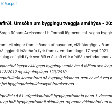
lóðar.pdf
Ísafirði. Umsókn um byggingu tveggja smáhýsa - 2
Braga Rúnars Axelssonar f.h Formáli lögmenn ehf. vegna bygg
fram teikningar framleiðanda af húsunum, viðbótargögn við um
ðliggjandi lóðarhafa fyrir framkvæmdum dags. 17.sept.2021.
pulag er í gildi fyrir svæðið er óskað eftir afstöðu nefndarinnar
kjanefnd leggst ekki gegn byggingu smáhýsa á lóðinni svo lengi
 112/2012 og skipulagslaga 123/2010.
ngarfulltrúa kemur fram að bygging húsanna, sem er vel á veg ko
r því byggingarheimildarskyld framkvæmd.
fgreiðslu á 61. afgreiðslufundi byggingarfulltrúa þann 1. desembe
u og bað byggingarfulltrúi skipulags- og mannvirkjanefnd um að 