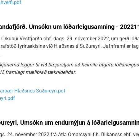
hverfi.pdf
andafjörð. Umsókn um lóðarleigusamning - 2022
Orkubúi Vestfjarða ohf. dags. 29. nóvember 2022, um gerð lóð
 rafstöð fyrirtækisins við Hlaðsnes á Suðureyri. Jafnframt er l
.
janefnd leggur til við bæjarstjórn að heimila útgáfu lóðarleigu
ið framlagt mæliblað tæknideildar.
ðarbær-Hlaðsnes Suðureyri.pdf
yri.pdf
uðureyri. Umsókn um endurnýjun á lóðarleigusamni
. 24. nóvember 2022 frá Atla Ómarssyni f.h. Blikaness ehf. v