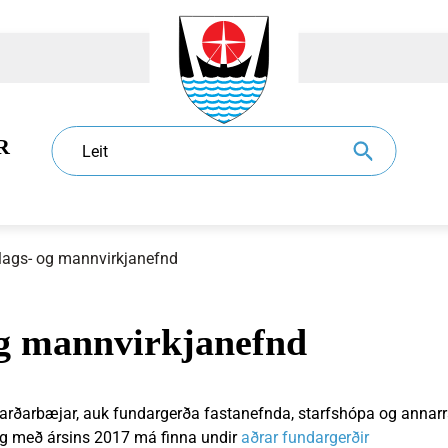
R
Leit
lags- og mannvirkjanefnd
og mannvirkjanefnd
dur
l
Eldri borgarar
Sundlaugar
Sorphirða og -förgun
Ráð og nefndir
jarðarbæjar, auk fundargerða fastanefnda, starfshópa og annarr
og með ársins 2017 má finna undir
aðrar fundargerðir