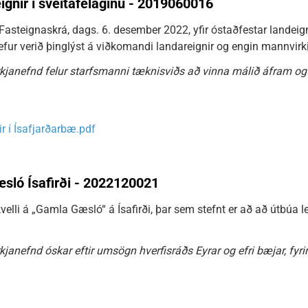
ignir í sveitafélaginu - 2019060016
 Fasteignaskrá, dags. 6. desember 2022, yfir óstaðfestar landeigni
ur verið þinglýst á viðkomandi landareignir og engin mannvirki
kjanefnd felur starfsmanni tæknisviðs að vinna málið áfram og
r í Ísafjarðarbæ.pdf
ló Ísafirði - 2022120021
velli á „Gamla Gæsló“ á Ísafirði, þar sem stefnt er að að útbúa l
janefnd óskar eftir umsögn hverfisráðs Eyrar og efri bæjar, fyri