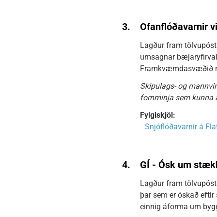
3.
Ofanflóðavarnir v
Lagður fram tölvupóstu
umsagnar bæjaryfirval
Framkvæmdasvæðið nær
Skipulags- og mannvirkj
fornminja sem kunna 
Fylgiskjöl:
Snjóflóðavarnir á Fla
4.
GÍ - Ósk um stæk
Lagður fram tölvupóstu
þar sem er óskað eftir
einnig áforma um bygg