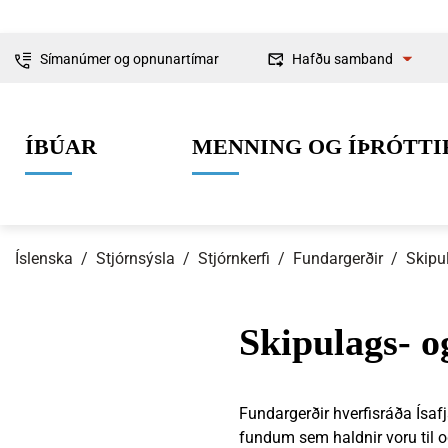
Símanúmer og opnunartímar
Hafðu samband
Fyrirspurnir
ÍBÚAR
MENNING OG ÍÞRÓTTI
Ábendingar og
kvartanir
Íslenska
/
Stjórnsýsla
/
Stjórnkerfi
/
Fundargerðir
/
Skipu
Skipulags- 
0-6 ára
Lífið í Ísafjarðarbæ
Skipulag og framkvæmdir
Um Ísafjarðarbæ
Grunnskólaal
Íþróttir
Byggingarmá
Stjórnkerfi
Fundargerðir hverfisráða Ísaf
fundum sem haldnir voru til 