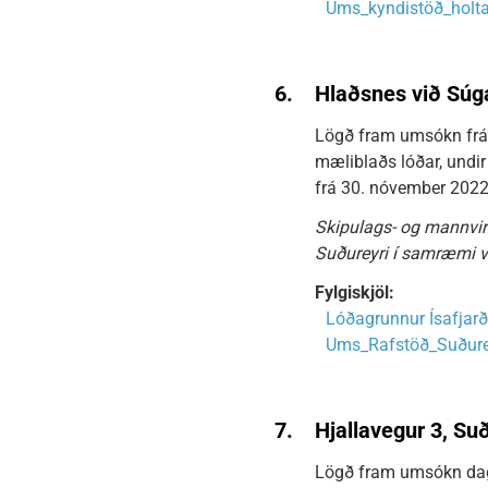
Ums_kyndistöð_holta
6.
Hlaðsnes við Súg
Lögð fram umsókn frá 
mæliblaðs lóðar, undir
frá 30. nóvember 2022
Skipulags- og mannvirk
Suðureyri í samræmi v
Fylgiskjöl:
Lóðagrunnur Ísafjar
Ums_Rafstöð_Suðure
7.
Hjallavegur 3, S
Lögð fram umsókn dags