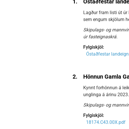
1.
Óstaðfestar lande
Lagður fram listi út úr
sem engum skjölum hef
Skipulags- og mannvir
úr fasteignaskrá.
Fylgiskjöl:
Óstaðfestar landeigni
2.
Hönnun Gamla Gæs
Kynnt forhönnun á leik
unglinga á árinu 2023.
Skipulags- og mannvirk
Fylgiskjöl:
18174.C43.00X.pdf