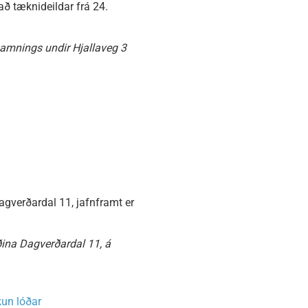
ð tæknideildar frá 24.
samnings undir Hjallaveg 3
gverðardal 11, jafnframt er
ðina Dagverðardal 11, á
kun lóðar