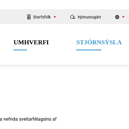
Starfsfólk
Þjónustugátt
Starfsmannaleit
UMHVERFI
STJÓRNSÝSLA
Fyrir starfsmenn
Velferðarþjónusta
Menning og listir
Dýrahald
Fjármál
a nefnda sveitarfélagsins af