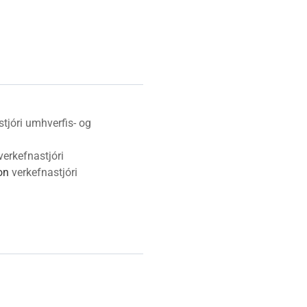
Vinabæir
Almyrkvi á sólu 2026
Gjaldskrár
stjóri umhverfis- og
verkefnastjóri
on
verkefnastjóri