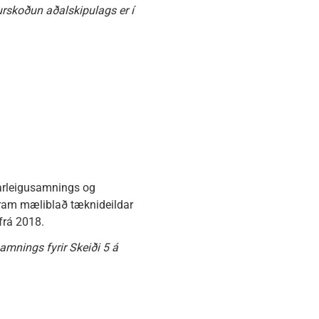
urskoðun aðalskipulags er í
arleigusamnings og
t fram mæliblað tæknideildar
frá 2018.
amnings fyrir Skeiði 5 á