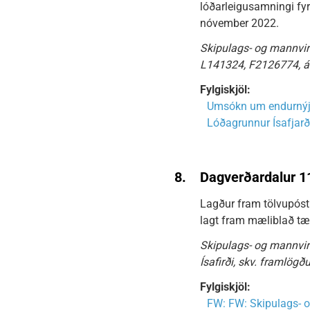
lóðarleigusamningi fyr
nóvember 2022.
Skipulags- og mannvirk
L141324, F2126774, á 
Fylgiskjöl:
Umsókn um endurnýju
Lóðagrunnur Ísafjarð
8.
Dagverðardalur 1
Lagður fram tölvupóst
lagt fram mæliblað tæ
Skipulags- og mannvirk
Ísafirði, skv. framlögð
Fylgiskjöl:
FW: FW: Skipulags- o