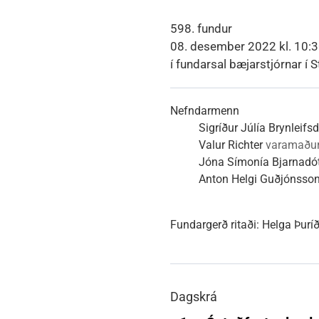
Heimili
Útivist og náttúra
Umhverfismál
Umsóknir
Nýir íbúar
Ferðamaðuri
Samgöngur
Svið og stofna
598. fundur
08. desember 2022 kl. 10:3
í fundarsal bæjarstjórnar í S
Reglur og samþykktir
Nefndarmenn
Sigríður Júlía Brynleifsd
Valur Richter
varamaðu
Jóna Símonía Bjarnadót
Anton Helgi Guðjónsso
Fundargerð ritaði:
Helga Þurí
Dagskrá