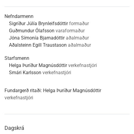
Nefndarmenn
Sigríður Júlía Brynleifsdóttir
formaður
Guðmundur Ólafsson
varaformaður
Jóna Símonía Bjarnadóttir
aðalmaður
Aðalsteinn Egill Traustason
aðalmaður
Starfsmenn
Helga Þuríður Magnúsdóttir
verkefnastjóri
Smári Karlsson
verkefnastjóri
Fundargerð ritaði:
Helga Þuríður Magnúsdóttir
verkefnastjóri
Dagskrá