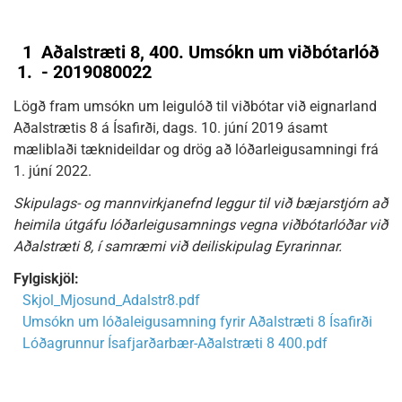
1
Aðalstræti 8, 400. Umsókn um viðbótarlóð
1.
- 2019080022
Lögð fram umsókn um leigulóð til viðbótar við eignarland
Aðalstrætis 8 á Ísafirði, dags. 10. júní 2019 ásamt
mæliblaði tæknideildar og drög að lóðarleigusamningi frá
1. júní 2022.
Skipulags- og mannvirkjanefnd leggur til við bæjarstjórn að
heimila útgáfu lóðarleigusamnings vegna viðbótarlóðar við
Aðalstræti 8, í samræmi við deiliskipulag Eyrarinnar.
Fylgiskjöl:
Skjol_Mjosund_Adalstr8.pdf
Umsókn um lóðaleigusamning fyrir Aðalstræti 8 Ísafirði
Lóðagrunnur Ísafjarðarbær-Aðalstræti 8 400.pdf