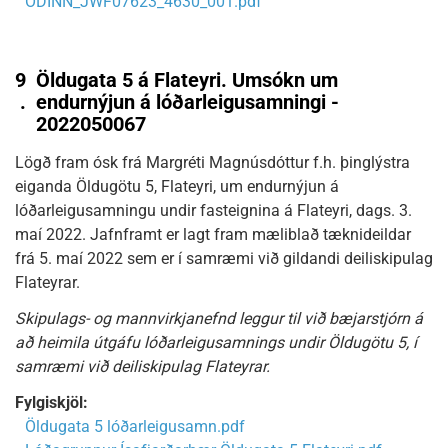
ODINN_JWF07623_4630_001.pdf
9
Öldugata 5 á Flateyri. Umsókn um
.
endurnýjun á lóðarleigusamningi -
2022050067
Lögð fram ósk frá Margréti Magnúsdóttur f.h. þinglýstra
eiganda Öldugötu 5, Flateyri, um endurnýjun á
lóðarleigusamningu undir fasteignina á Flateyri, dags. 3.
maí 2022. Jafnframt er lagt fram mæliblað tæknideildar
frá 5. maí 2022 sem er í samræmi við gildandi deiliskipulag
Flateyrar.
Skipulags- og mannvirkjanefnd leggur til við bæjarstjórn á
að heimila útgáfu lóðarleigusamnings undir Öldugötu 5, í
samræmi við deiliskipulag Flateyrar.
Fylgiskjöl:
Öldugata 5 lóðarleigusamn.pdf