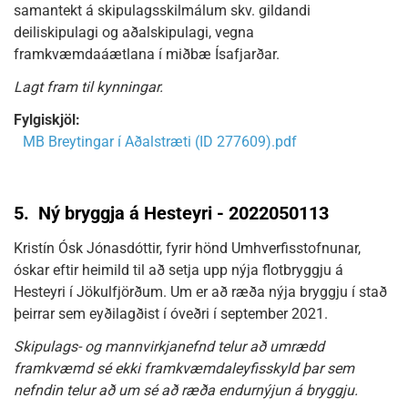
samantekt á skipulagsskilmálum skv. gildandi
deiliskipulagi og aðalskipulagi, vegna
framkvæmdaáætlana í miðbæ Ísafjarðar.
Lagt fram til kynningar.
Fylgiskjöl:
MB Breytingar í Aðalstræti (ID 277609).pdf
5.
Ný bryggja á Hesteyri - 2022050113
Kristín Ósk Jónasdóttir, fyrir hönd Umhverfisstofnunar,
óskar eftir heimild til að setja upp nýja flotbryggju á
Hesteyri í Jökulfjörðum. Um er að ræða nýja bryggju í stað
þeirrar sem eyðilagðist í óveðri í september 2021.
Skipulags- og mannvirkjanefnd telur að umrædd
framkvæmd sé ekki framkvæmdaleyfisskyld þar sem
nefndin telur að um sé að ræða endurnýjun á bryggju.