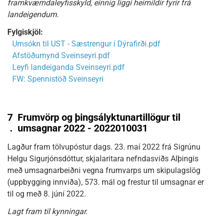
framkvæmdaleyfisskyld, einnig liggi heimildir fyrir frá
landeigendum.
Fylgiskjöl:
Umsókn til UST - Sæstrengur í Dýrafirði.pdf
Afstöðumynd Sveinseyri.pdf
Leyfi landeiganda Sveinseyri.pdf
FW: Spennistöð Sveinseyri
7
Frumvörp og þingsályktunartillögur til
.
umsagnar 2022 - 2022010031
Lagður fram tölvupóstur dags. 23. maí 2022 frá Sigrúnu
Helgu Sigurjónsdóttur, skjalaritara nefndasviðs Alþingis
með umsagnarbeiðni vegna frumvarps um skipulagslög
(uppbygging innviða), 573. mál og frestur til umsagnar er
til og með 8. júní 2022.
Lagt fram til kynningar.