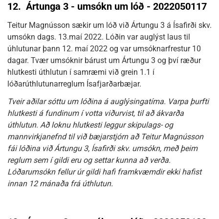
12.
Ártunga 3 - umsókn um lóð - 2022050117
Teitur Magnússon sækir um lóð við Ártungu 3 á Ísafirði skv.
umsókn dags. 13.maí 2022. Lóðin var auglýst laus til
úhlutunar þann 12. maí 2022 og var umsóknarfrestur 10
dagar. Tvær umsóknir bárust um Ártungu 3 og því ræður
hlutkesti úthlutun í samræmi við grein 1.1 í
lóðarúthlutunarreglum Ísafjarðarbæjar.
Tveir aðilar sóttu um lóðina á auglýsingatíma. Varpa þurfti
hlutkesti á fundinum í votta viðurvist, til að ákvarða
úthlutun. Að loknu hlutkesti leggur skipulags- og
mannvirkjanefnd til við bæjarstjórn að Teitur Magnússon
fái lóðina við Ártungu 3, Ísafirði skv. umsókn, með þeim
reglum sem í gildi eru og settar kunna að verða.
Lóðarumsókn fellur úr gildi hafi framkvæmdir ekki hafist
innan 12 mánaða frá úthlutun.