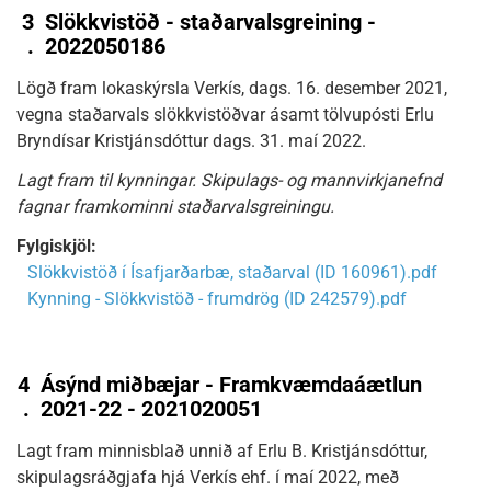
3
Slökkvistöð - staðarvalsgreining -
.
2022050186
Lögð fram lokaskýrsla Verkís, dags. 16. desember 2021,
vegna staðarvals slökkvistöðvar ásamt tölvupósti Erlu
Bryndísar Kristjánsdóttur dags. 31. maí 2022.
Lagt fram til kynningar. Skipulags- og mannvirkjanefnd
fagnar framkominni staðarvalsgreiningu.
Fylgiskjöl:
Slökkvistöð í Ísafjarðarbæ, staðarval (ID 160961).pdf
Kynning - Slökkvistöð - frumdrög (ID 242579).pdf
4
Ásýnd miðbæjar - Framkvæmdaáætlun
.
2021-22 - 2021020051
Lagt fram minnisblað unnið af Erlu B. Kristjánsdóttur,
skipulagsráðgjafa hjá Verkís ehf. í maí 2022, með