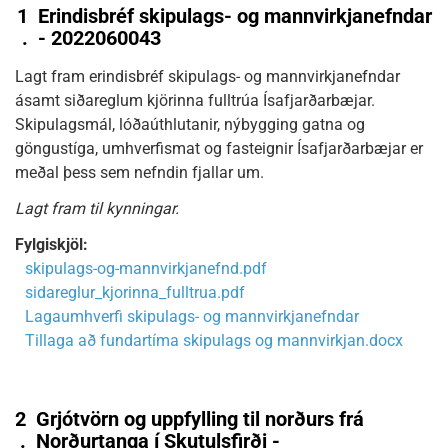
1
Erindisbréf skipulags- og mannvirkjanefndar
.
- 2022060043
Lagt fram erindisbréf skipulags- og mannvirkjanefndar
ásamt siðareglum kjörinna fulltrúa Ísafjarðarbæjar.
Skipulagsmál, lóðaúthlutanir, nýbygging gatna og
göngustíga, umhverfismat og fasteignir Ísafjarðarbæjar er
meðal þess sem nefndin fjallar um.
Lagt fram til kynningar.
Fylgiskjöl:
skipulags-og-mannvirkjanefnd.pdf
sidareglur_kjorinna_fulltrua.pdf
Lagaumhverfi skipulags- og mannvirkjanefndar
Tillaga að fundartíma skipulags og mannvirkjan.docx
2
Grjótvörn og uppfylling til norðurs frá
.
Norðurtanga í Skutulsfirði -