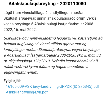
Aðalskipulagsbreyting - 2020110080
Lögð fram vinnslutillaga á landfyllingum norðan
Skutulsfjarðareyrar, unnin af skipulagsráðgjöfum Verkís
vegna breytinga á Aðalskipulagi Ísafjarðarbæjar 2008-
2022, 16. maí 2022.
Skipulags- og mannvirkjanefnd leggur til við bæjarstjórn að
heimila auglýsingu á vinnslutillögu grjótvarnar og
landfyllingar norðan Skutulsfjarðareyrar, vegna breytingar
á Aðalskipulagi Ísafjarðarbæjar 2008-2020, skv. II. mgr. 30.
gr. skipulagslaga 123/2010. Nefndin leggur áherslu á að
málið verði vel kynnt íbúum og hagsmunaaðilum á
auglýsingatímanum.
Fylgiskjöl:
16165-009-ASK brey-landfylling-UPPDR (ID 275845).pdf
Askbr-landfylling-Eyri.pdf