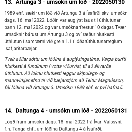
13.
Ártunga 3 - umsókn um lóð - 2022050130
1989 ehf. sækir um lóð við Ártungu 3 á Ísafirði skv. umsókn
dags. 16. maí 2022. Lóðin var auglýst laus til úthlutunar
þann 12. maí 2022 og var umsóknarfrestur 10 dagar. Tvær
umsóknir bárust um Ártungu 3 og því ræður hlutkesti
úthlutun í samræmi við grein 1.1 í lóðarúthlutunarreglum
Ísafjarðarbæjar.
Tveir aðilar sóttu um lóðina á auglýsingatíma. Varpa þurfti
hlutkesti á fundinum í votta viðurvist, til að ákvarða
úthlutun. Að loknu hlutkesti leggur skipulags- og
mannvirkjanefnd til við bæjarstjórn að Teitur Magnússon,
fái lóðina við Ártungu 3. Umsókn 1989 ehf. er því hafnað.
14.
Daltunga 4 - umsókn um lóð - 2022050131
Lögð fram umsókn dags. 18. maí 2022 frá Ívari Valssyni,
f.h. Tanga ehf., um lóðina Daltungu 4 á Ísafirði.