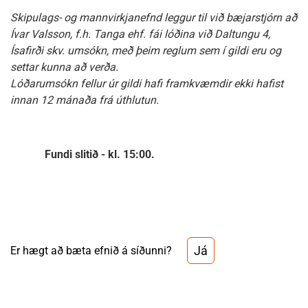
Skipulags- og mannvirkjanefnd leggur til við bæjarstjórn að
Ívar Valsson, f.h. Tanga ehf. fái lóðina við Daltungu 4,
Ísafirði skv. umsókn, með þeim reglum sem í gildi eru og
settar kunna að verða.
Lóðarumsókn fellur úr gildi hafi framkvæmdir ekki hafist
innan 12 mánaða frá úthlutun.
Fundi slitið - kl. 15:00.
Já
Er hægt að bæta efnið á síðunni?