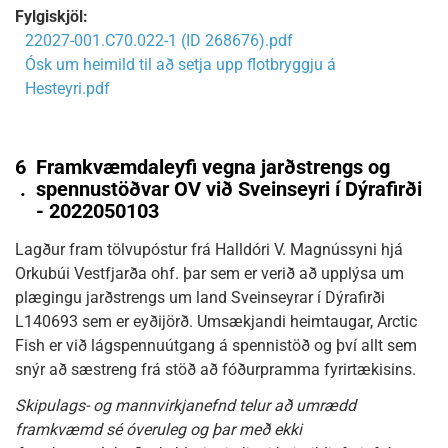
Fylgiskjöl:
22027-001.C70.022-1 (ID 268676).pdf
Ósk um heimild til að setja upp flotbryggju á
Hesteyri.pdf
6
Framkvæmdaleyfi vegna jarðstrengs og
.
spennustöðvar OV við Sveinseyri í Dýrafirði
- 2022050103
Lagður fram tölvupóstur frá Halldóri V. Magnússyni hjá
Orkubúi Vestfjarða ohf. þar sem er verið að upplýsa um
plægingu jarðstrengs um land Sveinseyrar í Dýrafirði
L140693 sem er eyðijörð. Umsækjandi heimtaugar, Arctic
Fish er við lágspennuútgang á spennistöð og því allt sem
snýr að sæstreng frá stöð að fóðurpramma fyrirtækisins.
Skipulags- og mannvirkjanefnd telur að umrædd
framkvæmd sé óveruleg og þar með ekki