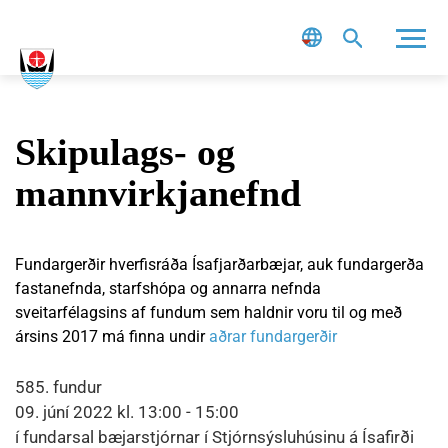
Leit
Skipulags- og
mannvirkjanefnd
Fundargerðir hverfisráða Ísafjarðarbæjar, auk fundargerða
fastanefnda, starfshópa og annarra nefnda
sveitarfélagsins af fundum sem haldnir voru til og með
ársins 2017 má finna undir
aðrar fundargerðir
585. fundur
09. júní 2022 kl. 13:00 - 15:00
í fundarsal bæjarstjórnar í Stjórnsýsluhúsinu á Ísafirði