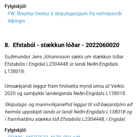
Fylgiskjöl:
FW: Breyttur frestur á skipulagsögum frá nefndasviði
Alþingis
8.
Efstaból - stækkun lóðar - 2022060020
Guðmundur Jens Jóhannsson sækir um stækkun lóðar
Efstabóls í Engidal L2304448 úr landi Neðri-Engidals
L138018.
Umsækjandi leggur fram hnitsetta mynd unna af Verkís
2020 og samþykki landeigenda Neðri-Engidals L138018.
Skipulags- og mannvirkjanefnd leggur til við bæjarstjórn að
heimila uppskipti lands úr landi Neðri-Engidals L138018 og
í framhaldinu stækka lóð Efstabóls L2304448, í Engidal.
Fylgiskjöl: