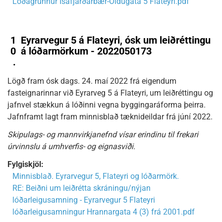
Lóðagrunnur Ísafjarðarbær-Öldugata 5 Flateyri.pdf
1
Eyrarvegur 5 á Flateyri, ósk um leiðréttingu
0
á lóðarmörkum - 2022050173
.
Lögð fram ósk dags. 24. maí 2022 frá eigendum
fasteignarinnar við Eyrarveg 5 á Flateyri, um leiðréttingu og
jafnvel stækkun á lóðinni vegna byggingaráforma þeirra.
Jafnframt lagt fram minnisblað tæknideildar frá júní 2022.
Skipulags- og mannvirkjanefnd vísar erindinu til frekari
úrvinnslu á umhverfis- og eignasviði.
Fylgiskjöl:
Minnisblað. Eyrarvegur 5, Flateyri og lóðarmörk.
RE: Beiðni um leiðrétta skráningu/nýjan
lóðarleigusamning - Eyrarvegur 5 Flateyri
lóðarleigusamningur Hrannargata 4 (3) frá 2001.pdf