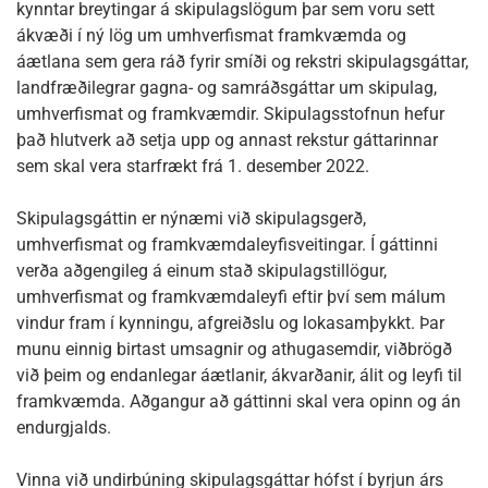
kynntar breytingar á skipulagslögum þar sem voru sett
ákvæði í ný lög um umhverfismat framkvæmda og
áætlana sem gera ráð fyrir smíði og rekstri skipulagsgáttar,
landfræðilegrar gagna- og samráðsgáttar um skipulag,
umhverfismat og framkvæmdir. Skipulagsstofnun hefur
það hlutverk að setja upp og annast rekstur gáttarinnar
sem skal vera starfrækt frá 1. desember 2022.
Skipulagsgáttin er nýnæmi við skipulagsgerð,
umhverfismat og framkvæmdaleyfisveitingar. Í gáttinni
verða aðgengileg á einum stað skipulagstillögur,
umhverfismat og framkvæmdaleyfi eftir því sem málum
vindur fram í kynningu, afgreiðslu og lokasamþykkt. Þar
munu einnig birtast umsagnir og athugasemdir, viðbrögð
við þeim og endanlegar áætlanir, ákvarðanir, álit og leyfi til
framkvæmda. Aðgangur að gáttinni skal vera opinn og án
endurgjalds.
Vinna við undirbúning skipulagsgáttar hófst í byrjun árs