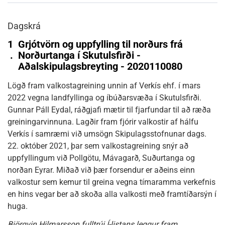
Dagskrá
1
Grjótvörn og uppfylling til norðurs frá
.
Norðurtanga í Skutulsfirði -
Aðalskipulagsbreyting - 2020110080
Lögð fram valkostagreining unnin af Verkís ehf. í mars
2022 vegna landfyllinga og íbúðarsvæða í Skutulsfirði.
Gunnar Páll Eydal, ráðgjafi mætir til fjarfundar til að ræða
greiningarvinnuna. Lagðir fram fjórir valkostir af hálfu
Verkís í samræmi við umsögn Skipulagsstofnunar dags.
22. október 2021, þar sem valkostagreining snýr að
uppfyllingum við Pollgötu, Mávagarð, Suðurtanga og
norðan Eyrar. Miðað við þær forsendur er aðeins einn
valkostur sem kemur til greina vegna tímaramma verkefnis
en hins vegar ber að skoða alla valkosti með framtíðarsýn í
huga.
Björgvin Hilmarsson fulltrúi Í-listans leggur fram