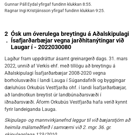
Gunnar Páll Eydal yfirgaf fundinn klukkan 8:55.
Ragnar Ingi Kristjánsson yfirgaf fundinn klukkan 9:25.
2
Ósk um óverulega breytingu á Aðalskipulagi
.
Ísafjarðarbæjar vegna jarðhitanýtingar við
Laugar í - 2022030080
Lagður fram uppdráttur ásamt greinargerð dags. 31. mars
2022, unnið af Verkís ehf. með tillögu að breytingu á
Aðalskipulagi Ísafjarðarbæjar 2008-2020 vegna
borholusvæðis í landi Lauga í Súgandafirði og byggingar
dæluhúss Orkubús Vestfjarða ohf. í landi Ísafjarðarbæjar,
að landnotkun breytist úr landbúnaðarsvæði í
iðnaðarsvæði. Áform Orkubús Vestfjarða hafa verið kynnt
fyrir landeiganda Lauga.
Skipulags- og mannvirkjanefnd leggur til við bæjarstjórn að
heimila málsmeðferð í samræmi við 2. mgr. 36. gr.
skipulagslaga 123/2010.