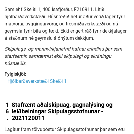
Sam ehf Skeiði 1, 400 Ísafjörður, F210911. Lítið
hjólbarðaverkstæði. Húsnæðið hefur áður verið lager fyrir
matvörur, byggingarvörur, og trésmíðaverkstæði og nú
geymsla fyrir bíla og tæki. Ekki er gert ráð fyrir dekkjalager
á staðnum né geymslu á ónýtum dekkjum.
Skipulags- og mannvirkjanefnd hafnar erindinu þar sem
starfsemin samræmist ekki skipulagi og skráningu
húsnæðis.
Fylgiskjöl:
Hjólbarðaverkstæði Skeiði 1
1
Stafrænt aðalskipuag, gagnalýsing og
6
leiðbeiningar Skipulagsstofnunar -
.
2021120011
Lagður fram tölvupóstur Skipulagsstofnunar þar sem eru