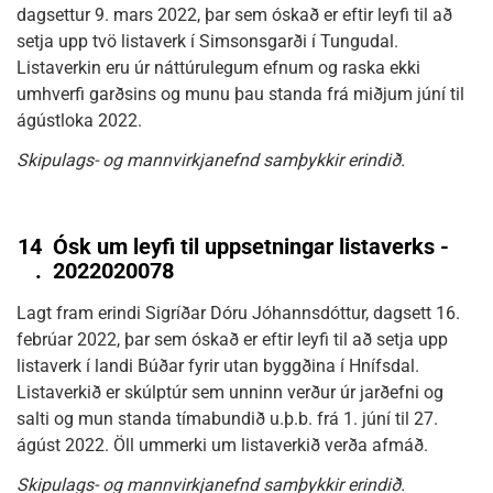
dagsettur 9. mars 2022, þar sem óskað er eftir leyfi til að
setja upp tvö listaverk í Simsonsgarði í Tungudal.
Listaverkin eru úr náttúrulegum efnum og raska ekki
umhverfi garðsins og munu þau standa frá miðjum júní til
ágústloka 2022.
Skipulags- og mannvirkjanefnd samþykkir erindið.
14
Ósk um leyfi til uppsetningar listaverks -
.
2022020078
Lagt fram erindi Sigríðar Dóru Jóhannsdóttur, dagsett 16.
febrúar 2022, þar sem óskað er eftir leyfi til að setja upp
listaverk í landi Búðar fyrir utan byggðina í Hnífsdal.
Listaverkið er skúlptúr sem unninn verður úr jarðefni og
salti og mun standa tímabundið u.þ.b. frá 1. júní til 27.
ágúst 2022. Öll ummerki um listaverkið verða afmáð.
Skipulags- og mannvirkjanefnd samþykkir erindið.