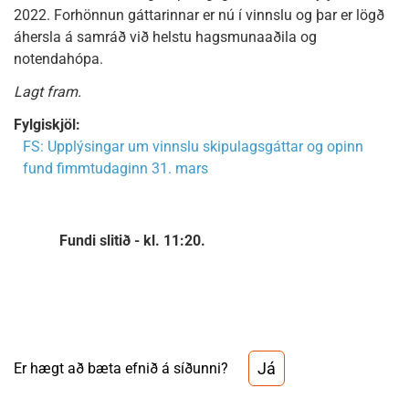
2022. Forhönnun gáttarinnar er nú í vinnslu og þar er lögð
áhersla á samráð við helstu hagsmunaaðila og
notendahópa.
Lagt fram.
Fylgiskjöl:
FS: Upplýsingar um vinnslu skipulagsgáttar og opinn
fund fimmtudaginn 31. mars
Fundi slitið - kl. 11:20.
Já
Er hægt að bæta efnið á síðunni?