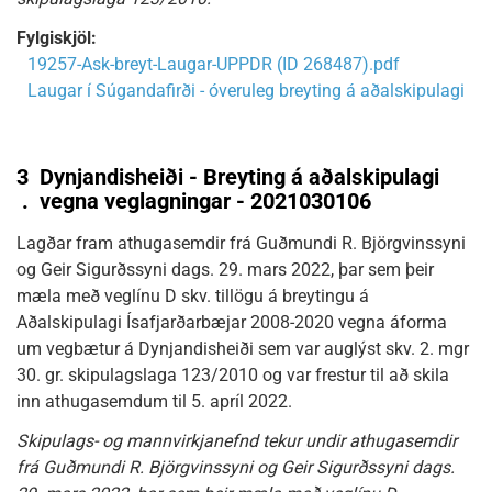
Fylgiskjöl:
19257-Ask-breyt-Laugar-UPPDR (ID 268487).pdf
Laugar í Súgandafirði - óveruleg breyting á aðalskipulagi
3
Dynjandisheiði - Breyting á aðalskipulagi
.
vegna veglagningar - 2021030106
Lagðar fram athugasemdir frá Guðmundi R. Björgvinssyni
og Geir Sigurðssyni dags. 29. mars 2022, þar sem þeir
mæla með veglínu D skv. tillögu á breytingu á
Aðalskipulagi Ísafjarðarbæjar 2008-2020 vegna áforma
um vegbætur á Dynjandisheiði sem var auglýst skv. 2. mgr
30. gr. skipulagslaga 123/2010 og var frestur til að skila
inn athugasemdum til 5. apríl 2022.
Skipulags- og mannvirkjanefnd tekur undir athugasemdir
frá Guðmundi R. Björgvinssyni og Geir Sigurðssyni dags.