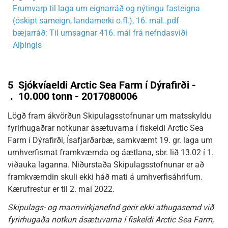
Frumvarp til laga um eignarráð og nýtingu fasteigna
(óskipt sameign, landamerki o.fl.), 16. mál..pdf
bæjarráð: Til umsagnar 416. mál frá nefndasviði
Alþingis
5
Sjókvíaeldi Arctic Sea Farm í Dýrafirði -
.
10.000 tonn - 2017080006
Lögð fram ákvörðun Skipulagsstofnunar um matsskyldu
fyrirhugaðrar notkunar ásætuvarna í fiskeldi Arctic Sea
Farm í Dýrafirði, Ísafjarðarbæ, samkvæmt 19. gr. laga um
umhverfismat framkvæmda og áætlana, sbr. lið 13.02 í 1.
viðauka laganna. Niðurstaða Skipulagsstofnunar er að
framkvæmdin skuli ekki háð mati á umhverfisáhrifum.
Kærufrestur er til 2. maí 2022.
Skipulags- og mannvirkjanefnd gerir ekki athugasemd við
fyrirhugaða notkun ásætuvarna í fiskeldi Arctic Sea Farm,