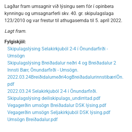
Lagðar fram umsagnir við lýsingu sem fór í opinbera
kynningu og umsagnarferli skv. 40. gr. skipulagslaga
123/2010 og var frestur til athugasemda til 5. apríl 2022.
Lagt fram.
Fylgiskjöl:
Skipulagslýsing Selakirkjuból 2-4 í Önundarfirði -
Umsögn
Skipulagslýsing Breiðadalur neðri 4 og Breiðadalur 2
Innsti Bær, Önundarfirði - Umsögn.
2022.03.24Breiðidalurneðri4ogBreiðadalurinnstibæríÖn.
pdf
2022.03.24 Selakirkjuból 2-4 í Önundarfirði.
Skipulagslýsing deiliskipulags_undirritad.pdf
Vegagerðin umsögn Breiðadalur DSK lýsing.pdf
Vegagerðin umsögn Seljakirkjuból DSK lýsing.pdf
Umsögn Breiðadalur.pdf