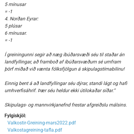
5 mínusar
= -1
4. Norðan Eyrar:
5 plúsar
6 mínusar.
= -1
Í greiningunni segir að næg íbúðarsvæði séu til staðar án
landfyllingar, að framboð af íbúðarsvæðum sé umfram
þörf miðað við vænta fólksfjölgun á skipulagstímabilinu!
Einnig bent á að landfyllingar séu dýrar, standi lágt og hafi
umhverfisáhrif. Þær séu heldur ekki útilokaðar síðar.“
Skipulags- og mannvirkjanefnd frestar afgreiðslu málsins.
Fylgiskjöl:
Valkostir-Greining-mars2022.pdf
Valkostagreining-tafla.pdf