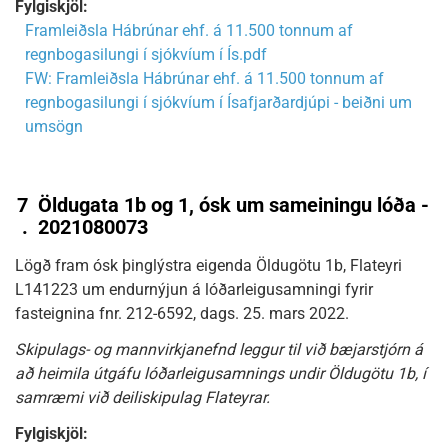
Fylgiskjöl:
Framleiðsla Hábrúnar ehf. á 11.500 tonnum af
regnbogasilungi í sjókvíum í Ís.pdf
FW: Framleiðsla Hábrúnar ehf. á 11.500 tonnum af
regnbogasilungi í sjókvíum í Ísafjarðardjúpi - beiðni um
umsögn
7
Öldugata 1b og 1, ósk um sameiningu lóða -
.
2021080073
Lögð fram ósk þinglýstra eigenda Öldugötu 1b, Flateyri
L141223 um endurnýjun á lóðarleigusamningi fyrir
fasteignina fnr. 212-6592, dags. 25. mars 2022.
Skipulags- og mannvirkjanefnd leggur til við bæjarstjórn á
að heimila útgáfu lóðarleigusamnings undir Öldugötu 1b, í
samræmi við deiliskipulag Flateyrar.
Fylgiskjöl: