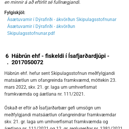
en minnir á að eftirlit sé fullnægjandi.
Fylgiskjöl:
Ásætuvarnir í Dýrafirði - ákvörðun Skipulagsstofnunar
Ásætuvarnir í Dýrafirði - ákvörðun
Skipulagsstofnunar.pdf
6
Hábrún ehf - fiskeldi í Ísafjarðardjúpi -
.
2017050072
Hábrún ehf. hefur sent Skipulagsstofnun meðfylgjandi
matsáætlun um ofangreinda framkvæmd, móttekin 23.
mars 2022, skv. 21. gr. laga um umhverfismat
framkvæmda og áætlana nr. 111/2021.
Óskað er eftir að Ísafjarðarbær gefi umsögn um
meðfylgjandi matsáætlun ofangreindrar framkvæmdar
skv. 21. gr. laga um umhverfismat framkvæmda og
áætlana nr. 111/2021 og 12. gr. reglugerðar nr. 1381/2021