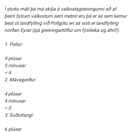
Í stuttu máli þá má skilja á valkostagreiningunni að af
þeim fjórum valkostum sem metnir eru þá er sá sem kemur
best út landfylling við Pollgötu en sá sísti er landfylling
norðan Eyrar (sjá greiningartöflur um fýsileika og áhrif).
1. Pollur:
9 plúsar
5 mínusar
= 4
2. Mávagarður:
4 plúsar
4 mínusar
= 0
3. Suðurtangi:
6 plúsar