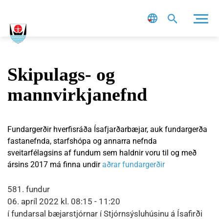
Leit
Skipulags- og
mannvirkjanefnd
Fundargerðir hverfisráða Ísafjarðarbæjar, auk fundargerða
fastanefnda, starfshópa og annarra nefnda
sveitarfélagsins af fundum sem haldnir voru til og með
ársins 2017 má finna undir
aðrar fundargerðir
581. fundur
06. apríl 2022 kl. 08:15 - 11:20
í fundarsal bæjarstjórnar í Stjórnsýsluhúsinu á Ísafirði