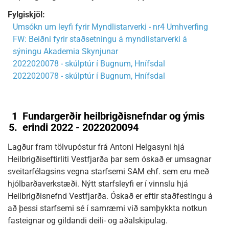
Fylgiskjöl:
Umsókn um leyfi fyrir Myndlistarverki - nr4 Umhverfing
FW: Beiðni fyrir staðsetningu á myndlistarverki á
sýningu Akademia Skynjunar
2022020078 - skúlptúr í Bugnum, Hnífsdal
2022020078 - skúlptúr í Bugnum, Hnífsdal
1
Fundargerðir heilbrigðisnefndar og ýmis
5.
erindi 2022 - 2022020094
Lagður fram tölvupóstur frá Antoni Helgasyni hjá
Heilbrigðiseftirliti Vestfjarða þar sem óskað er umsagnar
sveitarfélagsins vegna starfsemi SAM ehf. sem eru með
hjólbarðaverkstæði. Nýtt starfsleyfi er í vinnslu hjá
Heilbrigðisnefnd Vestfjarða. Óskað er eftir staðfestingu á
að þessi starfsemi sé í samræmi við samþykkta notkun
fasteignar og gildandi deili- og aðalskipulag.