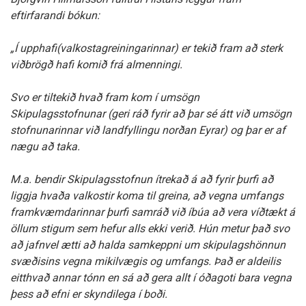
eftirfarandi bókun:
„Í upphafi(valkostagreiningarinnar) er tekið fram að sterk
viðbrögð hafi komið frá almenningi.
Svo er tiltekið hvað fram kom í umsögn
Skipulagsstofnunar (geri ráð fyrir að þar sé átt við umsögn
stofnunarinnar við landfyllingu norðan Eyrar) og þar er af
nægu að taka.
M.a. bendir Skipulagsstofnun ítrekað á að fyrir þurfi að
liggja hvaða valkostir koma til greina, að vegna umfangs
framkvæmdarinnar þurfi samráð við íbúa að vera víðtækt á
öllum stigum sem hefur alls ekki verið. Hún metur það svo
að jafnvel ætti að halda samkeppni um skipulagshönnun
svæðisins vegna mikilvægis og umfangs. Það er aldeilis
eitthvað annar tónn en sá að gera allt í óðagoti bara vegna
þess að efni er skyndilega í boði.