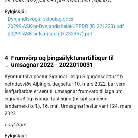
29. mars 2022, þar sem þeir mæla með veglínu D.
Fylgiskjöl:
Dynjandisvogur skipulag.docx
20299-ASK-br-Dynjandisheiði-UPPDR (ID 221223).pdf
20299-ASK-br-Ísafj-grg (ID 232967).pdf
4
Frumvörp og þingsályktunartillögur til
.
umsagnar 2022 - 2022010031
Kynntur tölvupóstur Sigrúnar Helgu Sigurjónsdóttur f.h.
nefndasviðs Alþingis, dagsettur 10. mars 2022, þar sem
Ísafjarðarbæ er sent til umsagnar frumvarp til laga um
eignarráð og nýtingu fasteigna (óskipt sameign,
landamerki o.fl.), 16. mál. Umsagnarfrestur var til 24. mars
2022.
Lagt fram.
Fylgiskjöl: