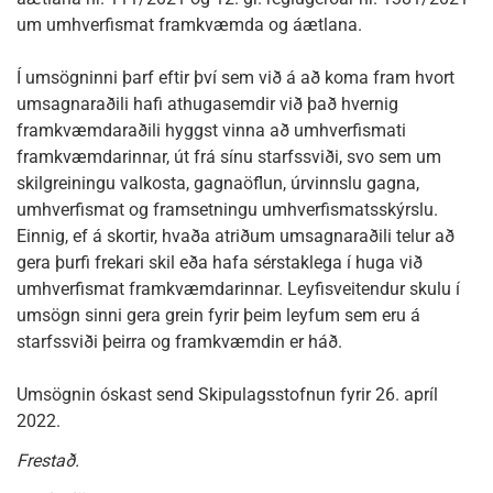
um umhverfismat framkvæmda og áætlana.
Í umsögninni þarf eftir því sem við á að koma fram hvort
umsagnaraðili hafi athugasemdir við það hvernig
framkvæmdaraðili hyggst vinna að umhverfismati
framkvæmdarinnar, út frá sínu starfssviði, svo sem um
skilgreiningu valkosta, gagnaöflun, úrvinnslu gagna,
umhverfismat og framsetningu umhverfismatsskýrslu.
Einnig, ef á skortir, hvaða atriðum umsagnaraðili telur að
gera þurfi frekari skil eða hafa sérstaklega í huga við
umhverfismat framkvæmdarinnar. Leyfisveitendur skulu í
umsögn sinni gera grein fyrir þeim leyfum sem eru á
starfssviði þeirra og framkvæmdin er háð.
Umsögnin óskast send Skipulagsstofnun fyrir 26. apríl
2022.
Frestað.