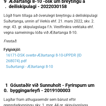
9
Æðartangi 8-10 -ósk um breytingu á
.
deiliskipulagi - 2022030158
Lögð fram tillaga að óverulegri breytingu á deiliskipulagi
Suðurtanga, unnin af Verkís ehf. 21. mars 2022, skv. 2.
mgr. 43. gr. skipulagslaga f.h. Vestfirskra verktaka ehf.
vegna sameiningu lóða við Æðartanga 8-10.
Frestað.
Fylgiskjöl:
16171-DSK overbr-Æðartangi 8-10-UPPDR (ID
268074).pdf
Suðurtangi - Æðartangi 8-10
1
Góustaðir við Sunnuholt - Fyrirspurn um
0.
byggingarleyfi - 2019100003
Lagðar fram athugasemdir sem bárust eftir
grenndarkynningu skv. 1. mgr. 44 gr. skipulagslaga