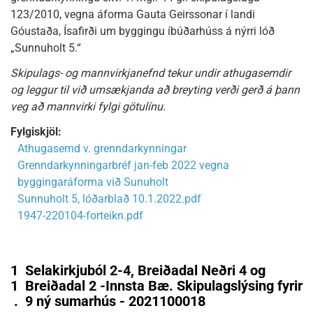
123/2010, vegna áforma Gauta Geirssonar í landi
Góustaða, Ísafirði um byggingu íbúðarhúss á nýrri lóð
„Sunnuholt 5.“
Skipulags- og mannvirkjanefnd tekur undir athugasemdir
og leggur til við umsækjanda að breyting verði gerð á þann
veg að mannvirki fylgi götulínu.
Fylgiskjöl:
Athugasemd v. grenndarkynningar
Grenndarkynningarbréf jan-feb 2022 vegna
byggingaráforma við Sunuholt
Sunnuholt 5, lóðarblað 10.1.2022.pdf
1947-220104-forteikn.pdf
1
Selakirkjuból 2-4, Breiðadal Neðri 4 og
1
Breiðadal 2 -Innsta Bæ. Skipulagslýsing fyrir
.
9 ný sumarhús - 2021100018