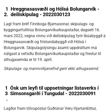
1
Hreggnasasvæði og Hólsá Bolungarvík -
2.
deiliskipulag - 2022030123
Lagt fram bréf Finnboga Bjarnasonar, skipulags- og
byggingarfulltrúa Bolungarvíkurkaupstaðar, dagsett 16.
mars 2022, vegna vinnu við deiliskipulag fyrir íbúabyggð á
Hreggnasasvæði og frístundabyggð við Hólsá í
Bolungarvík. Skipulagslýsingu ásamt uppdráttum má
nálgast á vefsíðu Bolungarvíkurkaupstaðar og frestur til
athugasemda er til 19. apríl.
Skipulags- og mannvirkjanefnd gerir ekki athugasemd.
1
Ósk um leyfi til uppsetningar listaverks í
3
Simsonsgarði í Tungudal - 2022030091
.
Lagður fram tölvupóstur Guðrúnar Veru Hjartardóttur,