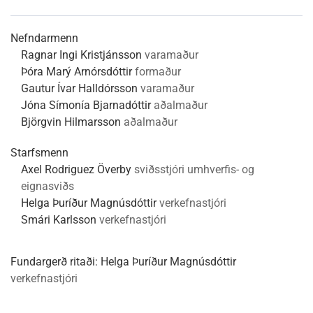
Nefndarmenn
Ragnar Ingi Kristjánsson
varamaður
Þóra Marý Arnórsdóttir
formaður
Gautur Ívar Halldórsson
varamaður
Jóna Símonía Bjarnadóttir
aðalmaður
Björgvin Hilmarsson
aðalmaður
Starfsmenn
Axel Rodriguez Överby
sviðsstjóri umhverfis- og
eignasviðs
Helga Þuríður Magnúsdóttir
verkefnastjóri
Smári Karlsson
verkefnastjóri
Fundargerð ritaði:
Helga Þuríður Magnúsdóttir
verkefnastjóri