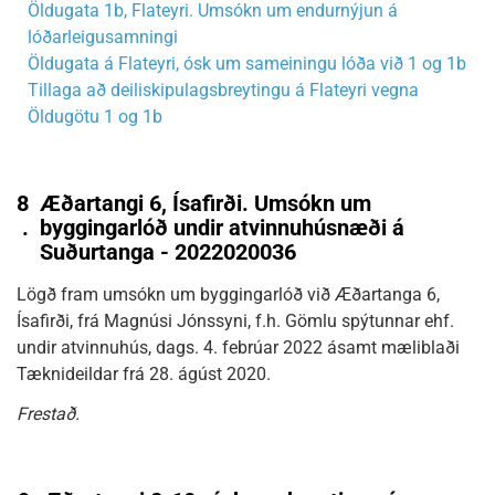
Öldugata 1b, Flateyri. Umsókn um endurnýjun á
lóðarleigusamningi
Öldugata á Flateyri, ósk um sameiningu lóða við 1 og 1b
Tillaga að deiliskipulagsbreytingu á Flateyri vegna
Öldugötu 1 og 1b
8
Æðartangi 6, Ísafirði. Umsókn um
.
byggingarlóð undir atvinnuhúsnæði á
Suðurtanga - 2022020036
Lögð fram umsókn um byggingarlóð við Æðartanga 6,
Ísafirði, frá Magnúsi Jónssyni, f.h. Gömlu spýtunnar ehf.
undir atvinnuhús, dags. 4. febrúar 2022 ásamt mæliblaði
Tæknideildar frá 28. ágúst 2020.
Frestað.