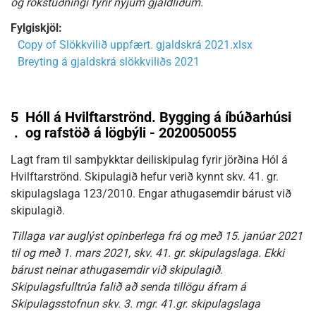
og rökstuðningi fyrir nýjum gjaldliðum.
Fylgiskjöl:
Copy of Slökkvilið uppfært. gjaldskrá 2021.xlsx
Breyting á gjaldskrá slökkviliðs 2021
5
Hóll á Hvilftarströnd. Bygging á íbúðarhúsi
.
og rafstöð á lögbýli - 2020050055
Lagt fram til samþykktar deiliskipulag fyrir jörðina Hól á
Hvilftarströnd. Skipulagið hefur verið kynnt skv. 41. gr.
skipulagslaga 123/2010. Engar athugasemdir bárust við
skipulagið.
Tillaga var auglýst opinberlega frá og með 15. janúar 2021
til og með 1. mars 2021, skv. 41. gr. skipulagslaga. Ekki
bárust neinar athugasemdir við skipulagið.
Skipulagsfulltrúa falið að senda tillögu áfram á
Skipulagsstofnun skv. 3. mgr. 41.gr. skipulagslaga