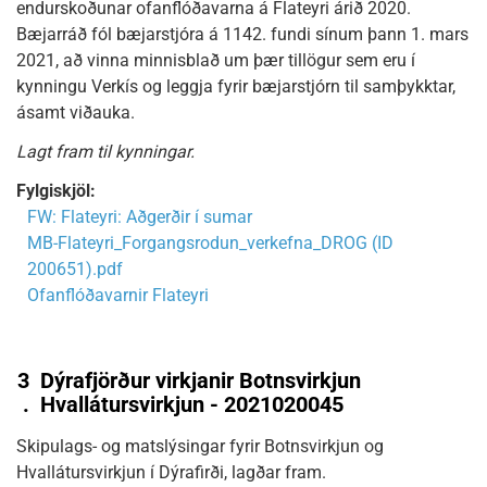
endurskoðunar ofanflóðavarna á Flateyri árið 2020.
Bæjarráð fól bæjarstjóra á 1142. fundi sínum þann 1. mars
2021, að vinna minnisblað um þær tillögur sem eru í
kynningu Verkís og leggja fyrir bæjarstjórn til samþykktar,
ásamt viðauka.
Lagt fram til kynningar.
Fylgiskjöl:
FW: Flateyri: Aðgerðir í sumar
MB-Flateyri_Forgangsrodun_verkefna_DROG (ID
200651).pdf
Ofanflóðavarnir Flateyri
3
Dýrafjörður virkjanir Botnsvirkjun
.
Hvallátursvirkjun - 2021020045
Skipulags- og matslýsingar fyrir Botnsvirkjun og
Hvallátursvirkjun í Dýrafirði, lagðar fram.