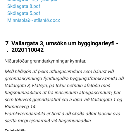
Skólagata 8.pdf
Skólagata 5.pdf
Minnisblað - stílsnið.docx
7
Vallargata 3, umsókn um byggingarleyfi -
.
2020110042
Niðurstöður grenndarkynningar kynntar.
Með hliðsjón af þeim athugasemdum sem bárust við
grenndarkynningu fyrirhugaðra byggingaframkvæmda að
Vallargötu 3, Flateyri, þá tekur nefndin afstöðu með
hagsmunaaðilum út frá innsendum athugasemdum, þar
sem töluverð grenndaráhrif eru á íbúa við Vallargötu 1 og
Brimnesveg 14.
Framkvæmdaraðila er bent á að skoða aðrar lausnir svo
sætta megi sjónarmið við hagsmunaaðila.