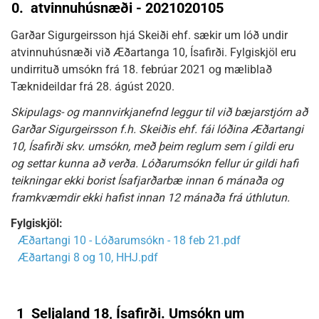
0.
atvinnuhúsnæði - 2021020105
Garðar Sigurgeirsson hjá Skeiði ehf. sækir um lóð undir
atvinnuhúsnæði við Æðartanga 10, Ísafirði. Fylgiskjöl eru
undirrituð umsókn frá 18. febrúar 2021 og mæliblað
Tæknideildar frá 28. ágúst 2020.
Skipulags- og mannvirkjanefnd leggur til við bæjarstjórn að
Garðar Sigurgeirsson f.h. Skeiðis ehf. fái lóðina Æðartangi
10, Ísafirði skv. umsókn, með þeim reglum sem í gildi eru
og settar kunna að verða. Lóðarumsókn fellur úr gildi hafi
teikningar ekki borist Ísafjarðarbæ innan 6 mánaða og
framkvæmdir ekki hafist innan 12 mánaða frá úthlutun.
Fylgiskjöl:
Æðartangi 10 - Lóðarumsókn - 18 feb 21.pdf
Æðartangi 8 og 10, HHJ.pdf
1
Seljaland 18, Ísafirði. Umsókn um