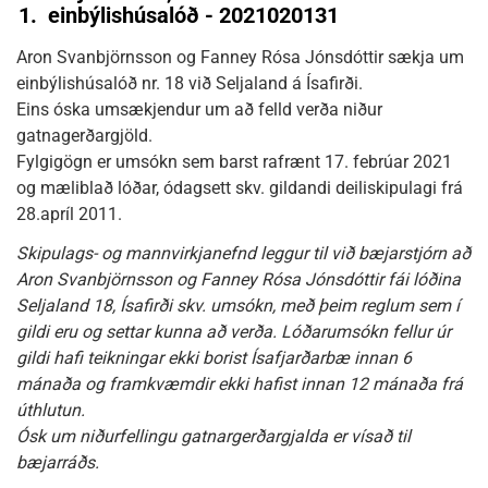
1.
einbýlishúsalóð - 2021020131
Aron Svanbjörnsson og Fanney Rósa Jónsdóttir sækja um
einbýlishúsalóð nr. 18 við Seljaland á Ísafirði.
Eins óska umsækjendur um að felld verða niður
gatnagerðargjöld.
Fylgigögn er umsókn sem barst rafrænt 17. febrúar 2021
og mæliblað lóðar, ódagsett skv. gildandi deiliskipulagi frá
28.apríl 2011.
Skipulags- og mannvirkjanefnd leggur til við bæjarstjórn að
Aron Svanbjörnsson og Fanney Rósa Jónsdóttir fái lóðina
Seljaland 18, Ísafirði skv. umsókn, með þeim reglum sem í
gildi eru og settar kunna að verða. Lóðarumsókn fellur úr
gildi hafi teikningar ekki borist Ísafjarðarbæ innan 6
mánaða og framkvæmdir ekki hafist innan 12 mánaða frá
úthlutun.
Ósk um niðurfellingu gatnargerðargjalda er vísað til
bæjarráðs.