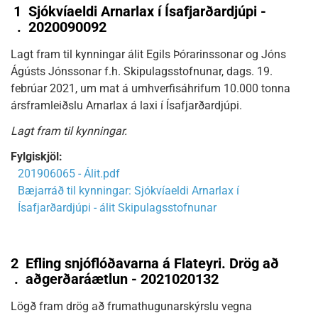
1
Sjókvíaeldi Arnarlax í Ísafjarðardjúpi -
.
2020090092
Lagt fram til kynningar álit Egils Þórarinssonar og Jóns
Ágústs Jónssonar f.h. Skipulagsstofnunar, dags. 19.
febrúar 2021, um mat á umhverfisáhrifum 10.000 tonna
ársframleiðslu Arnarlax á laxi í Ísafjarðardjúpi.
Lagt fram til kynningar.
Fylgiskjöl:
201906065 - Álit.pdf
Bæjarráð til kynningar: Sjókvíaeldi Arnarlax í
Ísafjarðardjúpi - álit Skipulagsstofnunar
2
Efling snjóflóðavarna á Flateyri. Drög að
.
aðgerðaráætlun - 2021020132
Lögð fram drög að frumathugunarskýrslu vegna