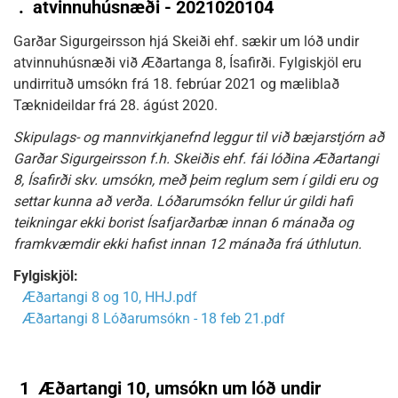
.
atvinnuhúsnæði - 2021020104
Garðar Sigurgeirsson hjá Skeiði ehf. sækir um lóð undir
atvinnuhúsnæði við Æðartanga 8, Ísafirði. Fylgiskjöl eru
undirrituð umsókn frá 18. febrúar 2021 og mæliblað
Tæknideildar frá 28. ágúst 2020.
Skipulags- og mannvirkjanefnd leggur til við bæjarstjórn að
Garðar Sigurgeirsson f.h. Skeiðis ehf. fái lóðina Æðartangi
8, Ísafirði skv. umsókn, með þeim reglum sem í gildi eru og
settar kunna að verða. Lóðarumsókn fellur úr gildi hafi
teikningar ekki borist Ísafjarðarbæ innan 6 mánaða og
framkvæmdir ekki hafist innan 12 mánaða frá úthlutun.
Fylgiskjöl:
Æðartangi 8 og 10, HHJ.pdf
Æðartangi 8 Lóðarumsókn - 18 feb 21.pdf
1
Æðartangi 10, umsókn um lóð undir