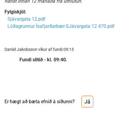
hafist innan 12 mánaða frá úthlutun.
Fylgiskjöl:
Sjávargata 12.pdf
Lóðagrunnur Ísafjarðarbær-SJávargata 12 470.pdf
Daníel Jakobsson víkur af fundi 09:15
Fundi slitið - kl. 09:40.
Já
Er hægt að bæta efnið á síðunni?