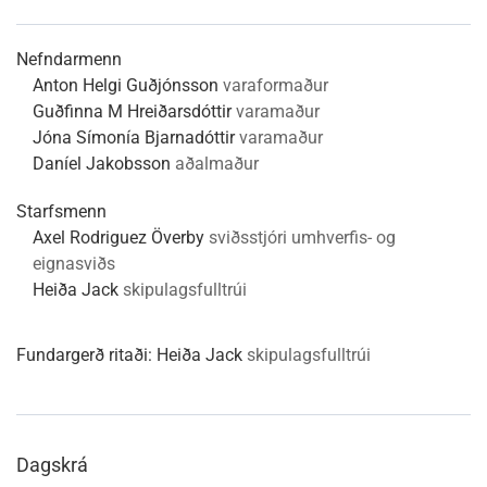
Nefndarmenn
Anton Helgi Guðjónsson
varaformaður
Guðfinna M Hreiðarsdóttir
varamaður
Jóna Símonía Bjarnadóttir
varamaður
Daníel Jakobsson
aðalmaður
Starfsmenn
Axel Rodriguez Överby
sviðsstjóri umhverfis- og
eignasviðs
Heiða Jack
skipulagsfulltrúi
Fundargerð ritaði:
Heiða Jack
skipulagsfulltrúi
Dagskrá