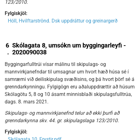
123/2010.
Fylgiskjöl:
Hóll, Hvilftarströnd. Dsk uppdráttur og greinargerð
6
Skólagata 8, umsókn um byggingarleyfi -
.
2020090038
Byggingarfulltrúi vísar málinu til skipulags- og
mannvirkjanefndar til umsagnar um hvort hæð húsa sé í
samræmi við deiliskipulag svæðisins, og þá hvort þörf sé á
grenndarkynningu. Fylgigögn eru aðaluppdrættir að húsum
Skólagötu 5, 8 og 10 ásamt minnisblaði skipulagsfulltrúa,
dags. 8. mars 2021.
Skipulags- og mannvirkjanefnd telur að ekki þurfi að
grenndarkynna skv. 44. gr. skipulagslaga 123/2010.
Fylgiskjöl:
Skólagata 10_Frystir.pdf