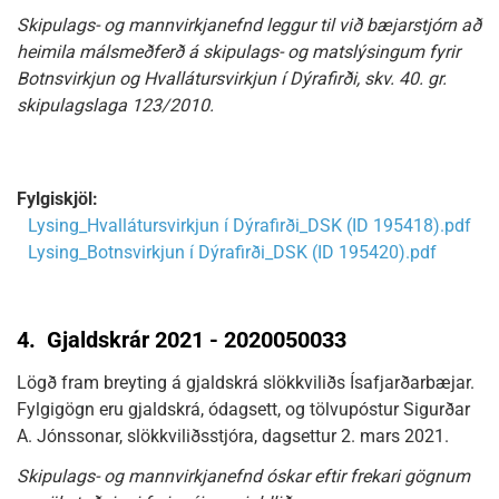
Skipulags- og mannvirkjanefnd leggur til við bæjarstjórn að
heimila málsmeðferð á skipulags- og matslýsingum fyrir
Botnsvirkjun og Hvallátursvirkjun í Dýrafirði, skv. 40. gr.
skipulagslaga 123/2010.
Fylgiskjöl:
Lysing_Hvallátursvirkjun í Dýrafirði_DSK (ID 195418).pdf
Lysing_Botnsvirkjun í Dýrafirði_DSK (ID 195420).pdf
4.
Gjaldskrár 2021 - 2020050033
Lögð fram breyting á gjaldskrá slökkviliðs Ísafjarðarbæjar.
Fylgigögn eru gjaldskrá, ódagsett, og tölvupóstur Sigurðar
A. Jónssonar, slökkviliðsstjóra, dagsettur 2. mars 2021.
Skipulags- og mannvirkjanefnd óskar eftir frekari gögnum