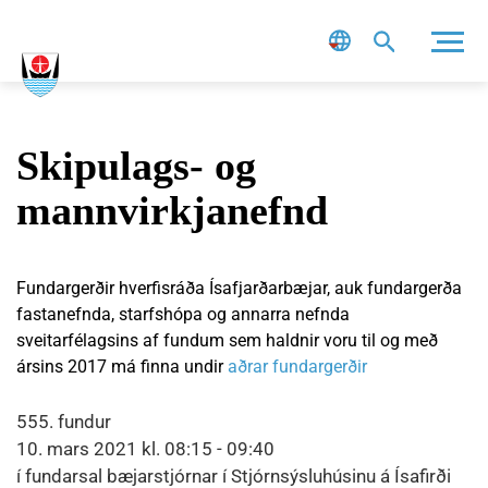
Leit
Skipulags- og
mannvirkjanefnd
Fundargerðir hverfisráða Ísafjarðarbæjar, auk fundargerða
fastanefnda, starfshópa og annarra nefnda
sveitarfélagsins af fundum sem haldnir voru til og með
ársins 2017 má finna undir
aðrar fundargerðir
555. fundur
10. mars 2021 kl. 08:15 - 09:40
í fundarsal bæjarstjórnar í Stjórnsýsluhúsinu á Ísafirði