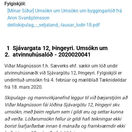
Fylgiskjöl:
[Mínar Síður] Umsókn um Umsókn um byggingarlóð frá
Aron Svanbjörnsson
deiliskipulag_-_seljaland_-lausar_lodir-18.pdf
1
Sjávargata 12, Þingeyri. Umsókn um
2.
atvinnuhúsalóð - 2020020041
Viðar Magnússon f.h. Sæverks ehf. sækir um lóð undir
atvinnuhúsnæði við Sjávargötu 12, Þingeyri. Fylgiskjöl er
undirrituð umsókn frá 4. febrúar og mæliblað Tæknideildar
frá 18. mars 2020.
Skipulags- og mannvirkjanefnd leggur til við bæjarstjórn að
Viðar Magnússon fái lóðina Sjávargötu 12, Þingeyri skv.
umsókn, með þeim reglum sem í gildi eru og settar kunna
að verða. Lóðarumsókn fellur úr gildi hafi teikningar ekki
borist Ísafjarðarbæ innan 6 mánaða og framkvæmdir ekki