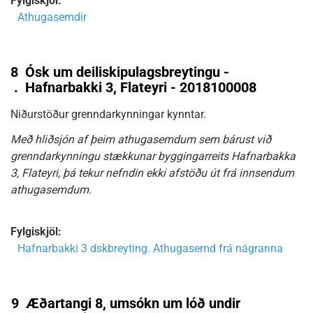
Fylgiskjöl:
Athugasemdir
8
Ósk um deiliskipulagsbreytingu -
.
Hafnarbakki 3, Flateyri - 2018100008
Niðurstöður grenndarkynningar kynntar.
Með hliðsjón af þeim athugasemdum sem bárust við
grenndarkynningu stækkunar byggingarreits Hafnarbakka
3, Flateyri, þá tekur nefndin ekki afstöðu út frá innsendum
athugasemdum.
Fylgiskjöl:
Hafnarbakki 3 dskbreyting. Athugasemd frá nágranna
9
Æðartangi 8, umsókn um lóð undir