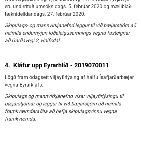
eru undirrituð umsókn dags. 5. febrúar 2020 og mæliblað
tæknideildar dags. 27. febrúar 2020.
Skipulags- og mannvirkjanefnd leggur til við bæjarstjórn að
heimila endurnýjun lóðaleigusamnings vegna fasteignar
að Garðavegi 2, Hnífsdal.
4.
Kláfur upp Eyrarhlíð - 2019070011
Lögð fram ódagsett viljayfirlýsing af hálfu Ísafjarðarbæjar
vegna Eyrarkláfs.
Skipulags og mannvirkjanefnd vísar viljayfirlýsingu til
bæjarstjórnar og leggur til við bæjarstjórn að heimila
framkvæmdaraðila að hefja skipulagsvinnu vegna
framkvæmda.