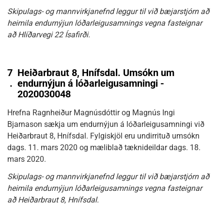
Skipulags- og mannvirkjanefnd leggur til við bæjarstjórn að
heimila endurnýjun lóðarleigusamnings vegna fasteignar
að Hlíðarvegi 22 Ísafirði.
7
Heiðarbraut 8, Hnífsdal. Umsókn um
.
endurnýjun á lóðarleigusamningi -
2020030048
Hrefna Ragnheiður Magnúsdóttir og Magnús Ingi
Bjarnason sækja um endurnýjun á lóðarleigusamningi við
Heiðarbraut 8, Hnífsdal. Fylgiskjöl eru undirrituð umsókn
dags. 11. mars 2020 og mæliblað tæknideildar dags. 18.
mars 2020.
Skipulags- og mannvirkjanefnd leggur til við bæjarstjórn að
heimila endurnýjun lóðarleigusamnings vegna fasteignar
að Heiðarbraut 8, Hnífsdal.