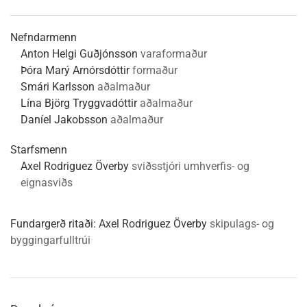
Nefndarmenn
Anton Helgi Guðjónsson
varaformaður
Þóra Marý Arnórsdóttir
formaður
Smári Karlsson
aðalmaður
Lína Björg Tryggvadóttir
aðalmaður
Daníel Jakobsson
aðalmaður
Starfsmenn
Axel Rodriguez Överby
sviðsstjóri umhverfis- og
eignasviðs
Fundargerð ritaði:
Axel Rodriguez Överby
skipulags- og
byggingarfulltrúi