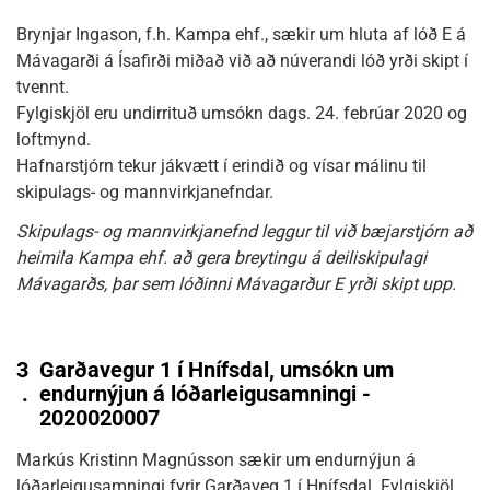
Brynjar Ingason, f.h. Kampa ehf., sækir um hluta af lóð E á
Mávagarði á Ísafirði miðað við að núverandi lóð yrði skipt í
tvennt.
Fylgiskjöl eru undirrituð umsókn dags. 24. febrúar 2020 og
loftmynd.
Hafnarstjórn tekur jákvætt í erindið og vísar málinu til
skipulags- og mannvirkjanefndar.
Skipulags- og mannvirkjanefnd leggur til við bæjarstjórn að
heimila Kampa ehf. að gera breytingu á deiliskipulagi
Mávagarðs, þar sem lóðinni Mávagarður E yrði skipt upp.
3
Garðavegur 1 í Hnífsdal, umsókn um
.
endurnýjun á lóðarleigusamningi -
2020020007
Markús Kristinn Magnússon sækir um endurnýjun á
lóðarleigusamningi fyrir Garðaveg 1 í Hnífsdal. Fylgiskjöl