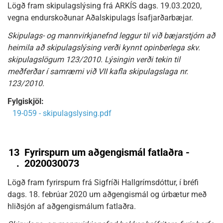
Lögð fram skipulagslýsing frá ARKÍS dags. 19.03.2020,
vegna endurskoðunar Aðalskipulags Ísafjarðarbæjar.
Skipulags- og mannvirkjanefnd leggur til við bæjarstjórn að
heimila að skipulagslýsing verði kynnt opinberlega skv.
skipulagslögum 123/2010. Lýsingin verði tekin til
meðferðar í samræmi við VII kafla skipulagslaga nr.
123/2010.
Fylgiskjöl:
19-059 - skipulagslysing.pdf
13
Fyrirspurn um aðgengismál fatlaðra -
.
2020030073
Lögð fram fyrirspurn frá Sigfríði Hallgrímsdóttur, í bréfi
dags. 18. febrúar 2020 um aðgengismál og úrbætur með
hliðsjón af aðgengismálum fatlaðra.