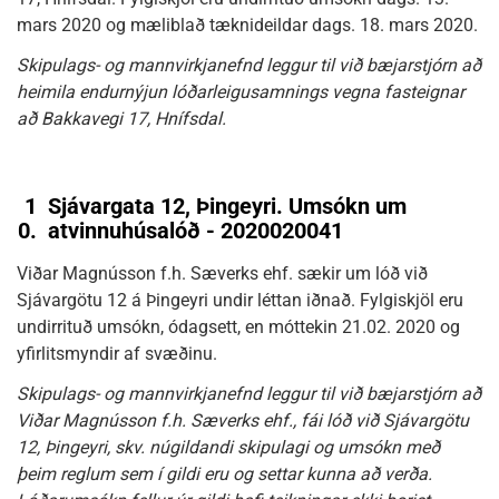
mars 2020 og mæliblað tæknideildar dags. 18. mars 2020.
Skipulags- og mannvirkjanefnd leggur til við bæjarstjórn að
heimila endurnýjun lóðarleigusamnings vegna fasteignar
að Bakkavegi 17, Hnífsdal.
1
Sjávargata 12, Þingeyri. Umsókn um
0.
atvinnuhúsalóð - 2020020041
Viðar Magnússon f.h. Sæverks ehf. sækir um lóð við
Sjávargötu 12 á Þingeyri undir léttan iðnað. Fylgiskjöl eru
undirrituð umsókn, ódagsett, en móttekin 21.02. 2020 og
yfirlitsmyndir af svæðinu.
Skipulags- og mannvirkjanefnd leggur til við bæjarstjórn að
Viðar Magnússon f.h. Sæverks ehf., fái lóð við Sjávargötu
12, Þingeyri, skv. núgildandi skipulagi og umsókn með
þeim reglum sem í gildi eru og settar kunna að verða.