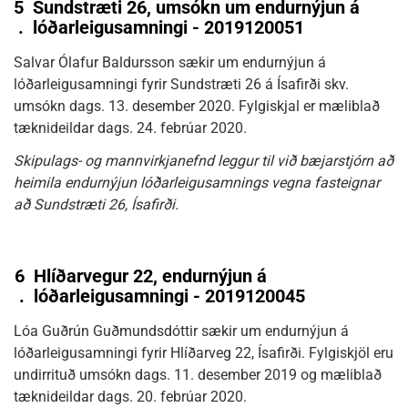
5
Sundstræti 26, umsókn um endurnýjun á
.
lóðarleigusamningi - 2019120051
Salvar Ólafur Baldursson sækir um endurnýjun á
lóðarleigusamningi fyrir Sundstræti 26 á Ísafirði skv.
umsókn dags. 13. desember 2020. Fylgiskjal er mæliblað
tæknideildar dags. 24. febrúar 2020.
Skipulags- og mannvirkjanefnd leggur til við bæjarstjórn að
heimila endurnýjun lóðarleigusamnings vegna fasteignar
að Sundstræti 26, Ísafirði.
6
Hlíðarvegur 22, endurnýjun á
.
lóðarleigusamningi - 2019120045
Lóa Guðrún Guðmundsdóttir sækir um endurnýjun á
lóðarleigusamningi fyrir Hlíðarveg 22, Ísafirði. Fylgiskjöl eru
undirrituð umsókn dags. 11. desember 2019 og mæliblað
tæknideildar dags. 20. febrúar 2020.