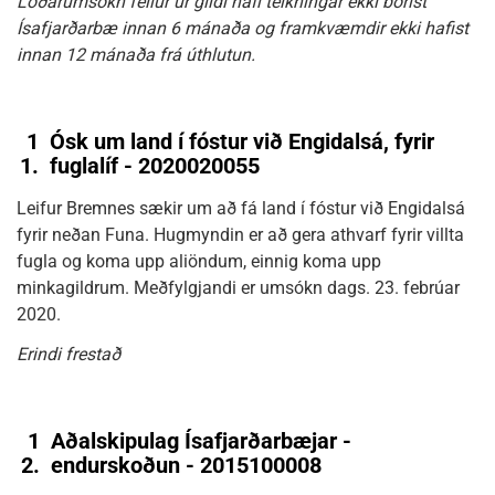
Lóðarumsókn fellur úr gildi hafi teikningar ekki borist
Ísafjarðarbæ innan 6 mánaða og framkvæmdir ekki hafist
innan 12 mánaða frá úthlutun.
1
Ósk um land í fóstur við Engidalsá, fyrir
1.
fuglalíf - 2020020055
Leifur Bremnes sækir um að fá land í fóstur við Engidalsá
fyrir neðan Funa. Hugmyndin er að gera athvarf fyrir villta
fugla og koma upp aliöndum, einnig koma upp
minkagildrum. Meðfylgjandi er umsókn dags. 23. febrúar
2020.
Erindi frestað
1
Aðalskipulag Ísafjarðarbæjar -
2.
endurskoðun - 2015100008