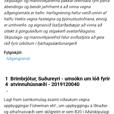
Skipulags- og mannvirkjanefnd þakkar bréfritara fyrir þarfa
ábendingu og bendir jafnframt á að vinna vegna
aðgengismála er hafin. Þarfagreining hefur verið unnin af
hálfu Verkís vegna fasteigna og þjónustustofnana, einnig
er umhverfis- og eignasvið Ísafjarðarbæjar að vinna að
úttekt á gönguleiðum og stígakerfi sveitarfélagsins.
Skipulags- og mannvirkjanefnd felur sviðsstjóra að gera
ráð fyrir úrbótum í fjárhagsáætlunargerð.
Fylgiskjöl:
Aðgengismál
1
Brimbrjótur, Suðureyri - umsókn um lóð fyrir
4
atvinnuhúsnæði - 2019120040
.
Lagt fram samkomulag ásamt viðaukum vegna
uppbyggingar Fisherman ehf., um uppbyggingu á Iðnaðar-
og athafnasvæði sem skilgreint er sem B20 í Aðalskipulagi