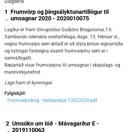
Dagskrá
1
Frumvörp og þingsályktunartillögur til
.
umsagnar 2020 - 2020010075
Lagður er fram tölvupóstur Guðjóns Bragasonar, f.h.
Sambands íslenskra sveitarfélaga, dags. 13. febrúar sl.,
vegna frumvarps sem ætlað er að stýra þróun eignarráða
og nýtingar fasteigna ásamt frumvarpinu sem er í
samráðsgátt.
Bæjarráð vísar frumvarpinu til umsagnar í skipulags- og
mannvirkjanefnd.
Lagt fram til kynningar.
Fylgiskjöl:
Frumvarpsdrog - heildarskjal 13022020.pdf
2
Umsókn um lóð - Mávagarður E -
.
2019110063