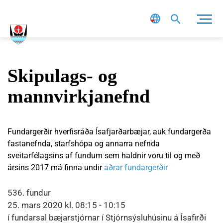
Leit
Skipulags- og
mannvirkjanefnd
Fundargerðir hverfisráða Ísafjarðarbæjar, auk fundargerða
fastanefnda, starfshópa og annarra nefnda
sveitarfélagsins af fundum sem haldnir voru til og með
ársins 2017 má finna undir
aðrar fundargerðir
536. fundur
25. mars 2020 kl. 08:15 - 10:15
í fundarsal bæjarstjórnar í Stjórnsýsluhúsinu á Ísafirði