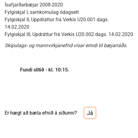
Ísafjarðarbæjar 2008-2020
Fylgiskjal I, samkomulag ódagsett
Fylgiskjal II, Uppdráttur frá Verkís U20.001 dags.
14.02.2020
Fylgiskjal III, Updráttur frá Verkís U20.002 dags. 14.02.2020
Skipulags- og mannvirkjanefnd vísar erindi til bæjarráðs.
Fundi slitið - kl. 10:15.
Já
Er hægt að bæta efnið á síðunni?