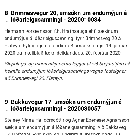
8
Brimnesvegur 20, umsókn um endurnýjun á
.
lóðarleigusamningi - 2020010034
Hermann Þorsteinsson f.h. Hrafnsauga ehf. sækir um
endurnýjun á lóðarleigusamningi fyrir Brimnesveg 20 á
Flateyri. Fylgigögn eru undirrituð umsókn dags. 14. janúar
2020 og mæliblað tæknideildar dags. 20. febrúar 2020.
Skipulags- og mannvirkjanefnd leggur til við bæjarstjórn að
heimila endurnýjun lóðarleigusamnings vegna fasteignar
að Brimnesvegi 20, Flateyri.
9
Bakkavegur 17, umsókn um endurnýjun á
.
lóðarleigusamningi - 2020030057
Steiney Ninna Halldórsdóttir og Agnar Ebeneser Agnarsson
sækja um endurnýjun á lóðarleigusamningi við Bakkaveg
17, Hnífsdal. Fylgiskjöl eru undirrituð umsókn dags. 13.