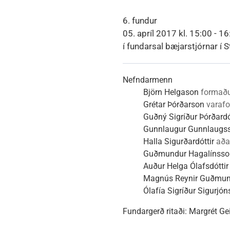
Heimili
Útivist og náttúra
Umhverfismál
Umsóknir
Nýir íbúar
Ferðamaðuri
Samgöngur
Svið og stofna
6. fundur
05. apríl 2017 kl. 15:00 - 1
í fundarsal bæjarstjórnar í S
Reglur og samþykktir
Nefndarmenn
Björn Helgason
formað
Grétar Þórðarson
varaf
Guðný Sigríður Þórðardó
Gunnlaugur Gunnlaugs
Halla Sigurðardóttir
aða
Guðmundur Hagalínsso
Auður Helga Ólafsdóttir
Magnús Reynir Guðmu
Ólafía Sigríður Sigurjón
Fundargerð ritaði:
Margrét Gei