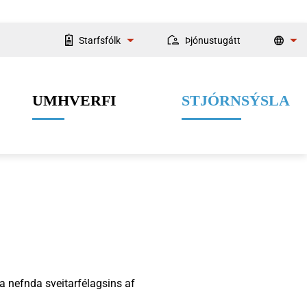
Starfsfólk
Þjónustugátt
Starfsmannaleit
UMHVERFI
STJÓRNSÝSLA
Fyrir starfsmenn
Velferðarþjónusta
Menning og listir
Dýrahald
Fjármál
a nefnda sveitarfélagsins af