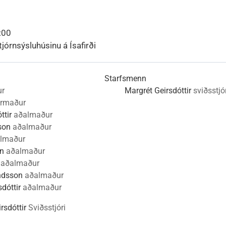
nn
nir
Viðburðir
Veður, færð og náttúruvá
Fréttir og útgáfa
6:00
tjórnsýsluhúsinu á Ísafirði
Starfsmenn
ur
Margrét Geirsdóttir
sviðsstjó
ormaður
ttir
aðalmaður
son
aðalmaður
lmaður
n
aðalmaður
aðalmaður
ndsson
aðalmaður
sdóttir
aðalmaður
rsdóttir
Sviðsstjóri