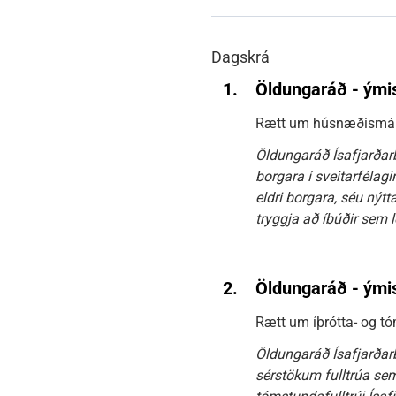
Dagskrá
1.
Öldungaráð - ými
Rætt um húsnæðismál
Öldungaráð Ísafjarðarb
borgara í sveitarfélag
eldri borgara, séu nýtt
tryggja að íbúðir sem 
2.
Öldungaráð - ými
Rætt um íþrótta- og t
Öldungaráð Ísafjarðarb
sérstökum fulltrúa sem