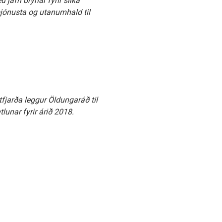
 jafn brýnar fyrir slíka
 þjónusta og utanumhald til
tfjarða leggur Öldungaráð til
lunar fyrir árið 2018.