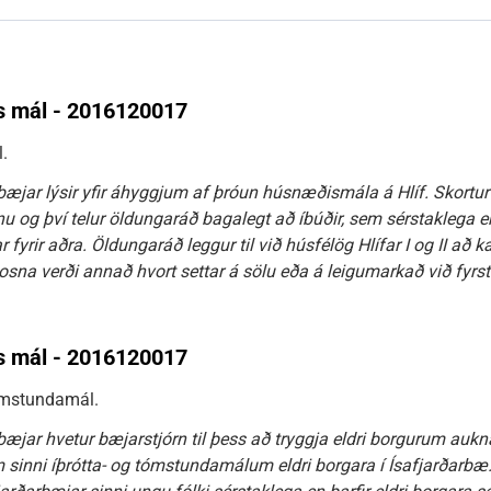
s mál - 2016120017
.
æjar lýsir yfir áhyggjum af þróun húsnæðismála á Hlíf. Skortur e
inu og því telur öldungaráð bagalegt að íbúðir, sem sérstaklega 
ar fyrir aðra. Öldungaráð leggur til við húsfélög Hlífar I og II að
losna verði annað hvort settar á sölu eða á leigumarkað við fyrst
s mál - 2016120017
ómstundamál.
æjar hvetur bæjarstjórn til þess að tryggja eldri borgurum aukn
 sinni íþrótta- og tómstundamálum eldri borgara í Ísafjarðarbæ