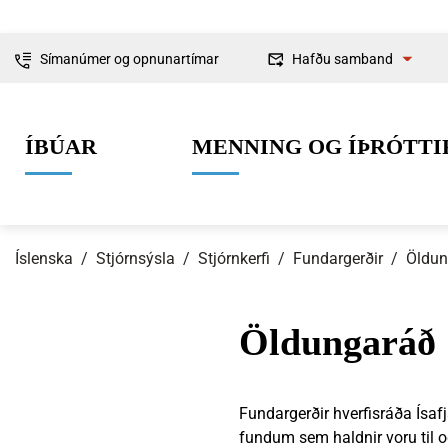
Símanúmer og opnunartímar
Hafðu samband
Fyrirspurnir
ÍBÚAR
MENNING OG ÍÞRÓTTI
Ábendingar og
kvartanir
Íslenska
/
Stjórnsýsla
/
Stjórnkerfi
/
Fundargerðir
/
Öldun
Öldungaráð
0-6 ára
Lífið í Ísafjarðarbæ
Skipulag og framkvæmdir
Um Ísafjarðarbæ
Grunnskólaal
Íþróttir
Byggingarmá
Stjórnkerfi
Fundargerðir hverfisráða Ísaf
fundum sem haldnir voru til 