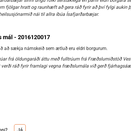
arðarbæjar sinni ungu fólki sérstaklega en þarfir eldri borgara séu
um fjölgar hratt og raunhæft að gera ráð fyrir að því fylgi aukin
eilsusjónarmið nái til allra íbúa Ísafjarðarbæjar.
s mál - 2016120017
ð að sækja námskeið sem ætluð eru eldri borgurum.
ltrúar frá öldungaráði áttu með fulltrúum frá Fræðslumiðstöð Ves
t verði ráð fyrir framlagi vegna fræðslumála við gerð fjárhagsáæt
.
Já
nni?