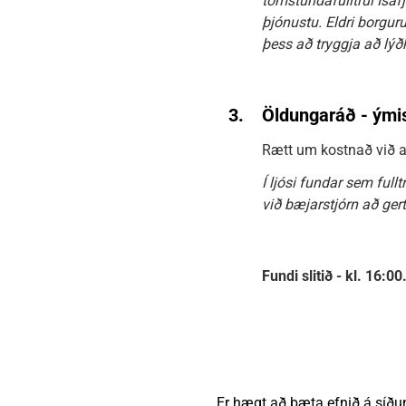
tómstundafulltrúi Ísafj
þjónustu. Eldri borgur
þess að tryggja að lýðh
3.
Öldungaráð - ými
Rætt um kostnað við a
Í ljósi fundar sem ful
við bæjarstjórn að ger
Fundi slitið - kl. 16:00
Er hægt að bæta efnið á síðu