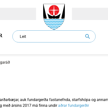
R
Leit
garáð
dur
l
Eldri borgarar
Sundlaugar
Sorphirða og -förgun
Ráð og nefndir
jarðarbæjar, auk fundargerða fastanefnda, starfshópa og annarr
og með ársins 2017 má finna undir
aðrar fundargerðir