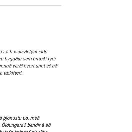
r á húsnæði fyrir eldri
eru byggðar sem úrræði fyrir
 kannað verði hvort unnt sé að
a tækifæri.
a þjónustu t.d. með
. Öldungaráð bendir á að