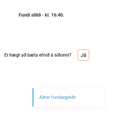
Fundi slitið - kl. 16:40.
Já
Er hægt að bæta efnið á síðunni?
Aðrar fundargerðir