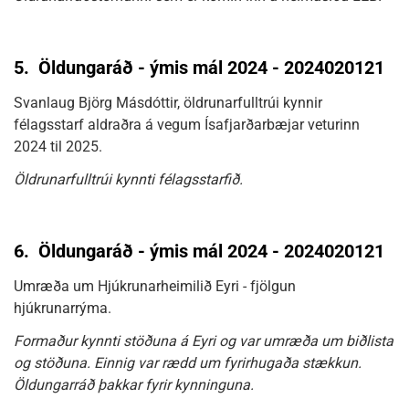
5.
Öldungaráð - ýmis mál 2024 - 2024020121
Svanlaug Björg Másdóttir, öldrunarfulltrúi kynnir
félagsstarf aldraðra á vegum Ísafjarðarbæjar veturinn
2024 til 2025.
Öldrunarfulltrúi kynnti félagsstarfið.
6.
Öldungaráð - ýmis mál 2024 - 2024020121
Umræða um Hjúkrunarheimilið Eyri - fjölgun
hjúkrunarrýma.
Formaður kynnti stöðuna á Eyri og var umræða um biðlista
og stöðuna. Einnig var rædd um fyrirhugaða stækkun.
Öldungarráð þakkar fyrir kynninguna.