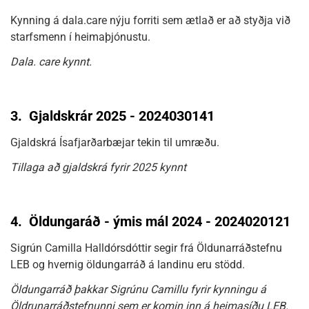
Kynning á dala.care nýju forriti sem ætlað er að styðja við
starfsmenn í heimaþjónustu.
Dala. care kynnt.
3.
Gjaldskrár 2025 - 2024030141
Gjaldskrá Ísafjarðarbæjar tekin til umræðu.
Tillaga að gjaldskrá fyrir 2025 kynnt
4.
Öldungaráð - ýmis mál 2024 - 2024020121
Sigrún Camilla Halldórsdóttir segir frá Öldunarráðstefnu
LEB og hvernig öldungarráð á landinu eru stödd.
Öldungarráð þakkar Sigrúnu Camillu fyrir kynningu á
Öldrunarráðstefnunni sem er komin inn á heimasíðu LEB.