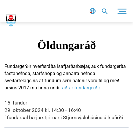
Leit
Öldungaráð
Fundargerðir hverfisráða Ísafjarðarbæjar, auk fundargerða
fastanefnda, starfshópa og annarra nefnda
sveitarfélagsins af fundum sem haldnir voru til og með
ársins 2017 má finna undir
aðrar fundargerðir
15. fundur
29. október 2024 kl. 14:30 - 16:40
í fundarsal bæjarstjórnar í Stjórnsýsluhúsinu á Ísafirði