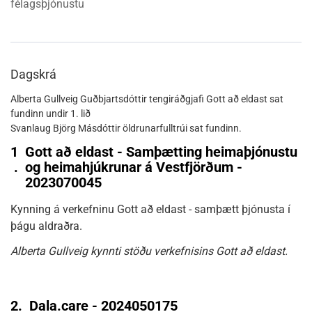
félagsþjónustu
Dagskrá
Alberta Gullveig Guðbjartsdóttir tengiráðgjafi Gott að eldast sat
fundinn undir 1. lið
Svanlaug Björg Másdóttir öldrunarfulltrúi sat fundinn.
1
Gott að eldast - Samþætting heimaþjónustu
.
og heimahjúkrunar á Vestfjörðum -
2023070045
Kynning á verkefninu Gott að eldast - samþætt þjónusta í
þágu aldraðra.
Alberta Gullveig kynnti stöðu verkefnisins Gott að eldast.
2.
Dala.care - 2024050175