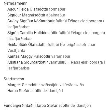
Nefndarmenn
Auður Helga Ólafsdóttir
formaður
Sigríður Magnúsdóttir
aðalmaður
Guðný Sigríður Þórðardóttir
fulltrúi Félags eldri borgara í
Ísafjarðarbæ
Sigrún Camilla Halldórsdóttir
fulltrúi Félags eldri borgara
í Ísafjarðarbæ
Heiða Björk Ólafsdóttir
fulltrúi Heilbrigðisstofnunar
Vestfjarða
Karitas Maggy Pálsdóttir
varamaður
Kristjana Sigurðardóttir
varafulltrúi Félags eldri borgara í
Ísafjarðarbæ
Starfsmenn
Margrét Geirsdóttir
sviðsstjóri velferðarsviðs
Harpa Stefánsdóttir
deildarstjóri
Fundargerð ritaði:
Harpa Stefánsdóttir
deildarstjóri