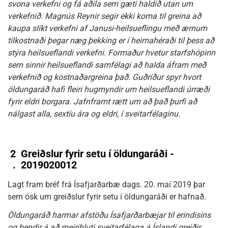
svona verkefni og fá aðila sem gæti haldið utan um
verkefnið. Magnús Reynir segir ekki koma til greina að
kaupa slíkt verkefni af Janusi-heilsueflingu með ærnum
tilkostnaði þegar næg þekking er í heimahéraði til þess að
stýra heilsueflandi verkefni. Formaður hvetur starfshópinn
sem sinnir heilsueflandi samfélagi að halda áfram með
verkefnið og kostnaðargreina það. Guðríður spyr hvort
öldungaráð hafi fleiri hugmyndir um heilsueflandi úrræði
fyrir eldri borgara. Jafnframt rætt um að það þurfi að
nálgast alla, sextíu ára og eldri, í sveitarfélaginu.
2
Greiðslur fyrir setu í öldungaráði -
.
2019020012
Lagt fram bréf frá Ísafjarðarbæ dags. 20. maí 2019 þar
sem ósk um greiðslur fyrir setu í öldungaráði er hafnað.
Öldungaráð harmar afstöðu Ísafjarðarbæjar til erindisins
og bendir á að meirihluti sveitarfélaga á Íslandi greiðir