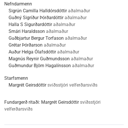
Nefndarmenn
Sigrún Camilla Halldórsdóttir
aðalmaður
Guðný Sigríður Þórðardóttir
aðalmaður
Halla S Sigurðardóttir
aðalmaður
Smári Haraldsson
aðalmaður
Guðbjartur Bergur Torfason
aðalmaður
Grétar Þórðarson
aðalmaður
Auður Helga Ólafsdóttir
aðalmaður
Magnús Reynir Guðmundsson
aðalmaður
Guðmundur Björn Hagalínsson
aðalmaður
Starfsmenn
Margrét Geirsdóttir
sviðsstjóri velferðarsviðs
Fundargerð ritaði:
Margrét Geirsdóttir
sviðsstjóri
velferðarsviðs