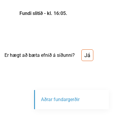
Fundi slitið - kl. 16:05.
Já
Er hægt að bæta efnið á síðunni?
Aðrar fundargerðir