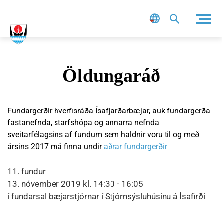
Leit
Öldungaráð
Fundargerðir hverfisráða Ísafjarðarbæjar, auk fundargerða
fastanefnda, starfshópa og annarra nefnda
sveitarfélagsins af fundum sem haldnir voru til og með
ársins 2017 má finna undir
aðrar fundargerðir
11. fundur
13. nóvember 2019 kl. 14:30 - 16:05
í fundarsal bæjarstjórnar í Stjórnsýsluhúsinu á Ísafirði