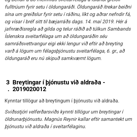
fulltrúum fyrir setu í öldungaráði. Öldungaráð ítrekar beiðni
sína um greiðslur fyrir setu í ráðinu, líkt og aðrar nefndir fá,
og vísar í bréf sitt til bæjarráðs dags. 14. maí 2019. Hér á
jafnræðisregla að gilda og telur ráðið að túlkun Sambands
Íslenskra sveitarfélaga um að öldungaráðin séu
samráðsvettvangur eigi ekki lengur við eftir að breyting
varð á lögum um félagsþjónustu sveitarfélaga, 6. gr., að
öldungaráð eru nú skipuð samkvæmt lögum.
3
Breytingar í þjónustu við aldraða -
.
2019020012
Kynntar tillögur að breytingum í þjónustu við aldraða.
Sviðsstjóri velferðarsviðs kynnti tillögur um breytingar í
öldrunarþjónustu. Magnús Reynir kallar eftir samantekt um
þjónustu við aldraða í sveitarfélaginu.