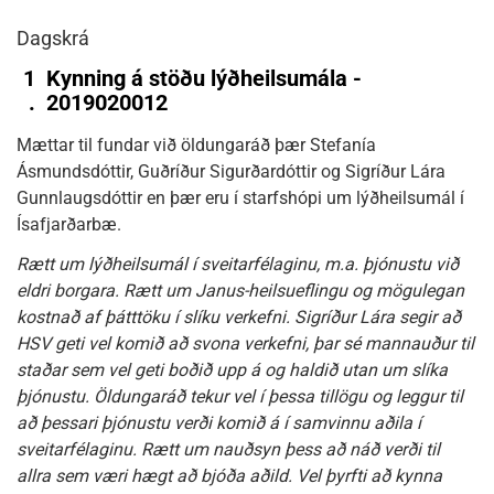
Dagskrá
1
Kynning á stöðu lýðheilsumála -
.
2019020012
Mættar til fundar við öldungaráð þær Stefanía
Ásmundsdóttir, Guðríður Sigurðardóttir og Sigríður Lára
Gunnlaugsdóttir en þær eru í starfshópi um lýðheilsumál í
Ísafjarðarbæ.
Rætt um lýðheilsumál í sveitarfélaginu, m.a. þjónustu við
eldri borgara. Rætt um Janus-heilsueflingu og mögulegan
kostnað af þátttöku í slíku verkefni. Sigríður Lára segir að
HSV geti vel komið að svona verkefni, þar sé mannauður til
staðar sem vel geti boðið upp á og haldið utan um slíka
þjónustu. Öldungaráð tekur vel í þessa tillögu og leggur til
að þessari þjónustu verði komið á í samvinnu aðila í
sveitarfélaginu. Rætt um nauðsyn þess að náð verði til
allra sem væri hægt að bjóða aðild. Vel þyrfti að kynna