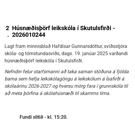
2
Húsnæðisþörf leikskóla í Skutulsfirði -
.
2026010244
Lagt fram minnisblað Hafdísar Gunnarsdóttur, sviðsstjóra
skóla- og tómstundasviðs, dags. 19. janúar 2025 varðandi
húsnæðisþörf leikskóla í Skutulsfirði.
Nefndin felur starfsmanni að taka saman stöðuna á fjölda
barna sem hefja leikskólagöngu á leikskólum á Ísafirði á
skólaárinu 2026-2027 og hversu mörg fara í grunnskóla til
að meta þörfina á skólahúsnæði til skamms tíma.
Fundi slitið - kl. 15:20.