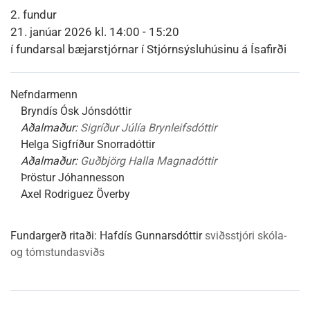
2. fundur
21. janúar 2026 kl. 14:00 - 15:20
í fundarsal bæjarstjórnar í Stjórnsýsluhúsinu á Ísafirði
Nefndarmenn
Bryndís Ósk Jónsdóttir
Aðalmaður:
Sigríður Júlía Brynleifsdóttir
Helga Sigfríður Snorradóttir
Aðalmaður:
Guðbjörg Halla Magnadóttir
Þröstur Jóhannesson
Axel Rodriguez Överby
Fundargerð ritaði:
Hafdís Gunnarsdóttir
sviðsstjóri skóla-
og tómstundasviðs