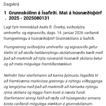
Dagskrá
1
Grunnskólinn á Ísafirði. Mat á húsnæðisþörf
.
2025 - 2025080131
Lagt fyrir minnisblað Axels R. Överby, sviðsstjóra
umhverfis- og eignasviðs, dags. 14. janúar 2026 varðandi
frumgreiningu á húsnæðisþörf Grunnskólans á Ísafirði.
Frumgreining sviðsstjóra umhverfis- og eignasviðs gefur
tilefni til að skoða heildarnýtingu skólahúsnæðis bæði með
það að markmiði að nýta núverandi húsnæði skólans betur
og að meta mögulega framtíðarstækkun.
Nefndin felur starfsmanni að kanna þjónustu fagaðila til
að framkvæma markvissa greiningu á nýtingu viðbygginga
og tengirýma með það að markmiði að hámarka nýtingu
rýma skólans og leggja fram kosti á næsta fundi.
Starfsmanni einnig falið að ræða við húseigendur annarra
kosta varðandi mögulega stækkun á grunnskólanum.