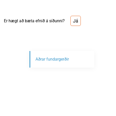
Já
Er hægt að bæta efnið á síðunni?
Aðrar fundargerðir