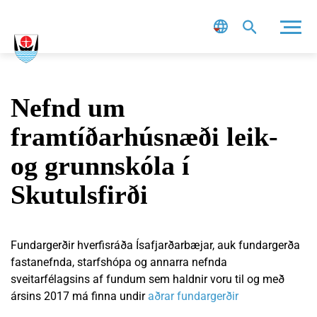
Leit
Nefnd um
framtíðarhúsnæði leik-
og grunnskóla í
Skutulsfirði
Fundargerðir hverfisráða Ísafjarðarbæjar, auk fundargerða
fastanefnda, starfshópa og annarra nefnda
sveitarfélagsins af fundum sem haldnir voru til og með
ársins 2017 má finna undir
aðrar fundargerðir