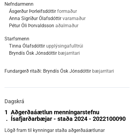
Nefndarmenn
Ásgerður Þorleifsdóttir
formaður
Anna Sigríður Ólafsdóttir
varamaður
Pétur Óli Þorvaldsson
aðalmaður
Starfsmenn
Tinna Ólafsdóttir
upplýsingafulltrúi
Bryndís Ósk Jónsdóttir
bæjarritari
Fundargerð ritaði:
Bryndís Ósk Jónsdóttir
bæjarritari
Dagskrá
1
Aðgerðaáætlun menningarstefnu
.
Ísafjarðarbæjar - staða 2024 - 2022100090
Lögð fram til kynningar staða aðgerðaáætlunar