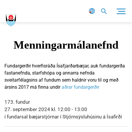
Leit
Menningarmálanefnd
Fundargerðir hverfisráða Ísafjarðarbæjar, auk fundargerða
fastanefnda, starfshópa og annarra nefnda
sveitarfélagsins af fundum sem haldnir voru til og með
ársins 2017 má finna undir
aðrar fundargerðir
173. fundur
27. september 2024 kl. 12:00 - 13:00
í fundarsal bæjarstjórnar í Stjórnsýsluhúsinu á Ísafirði