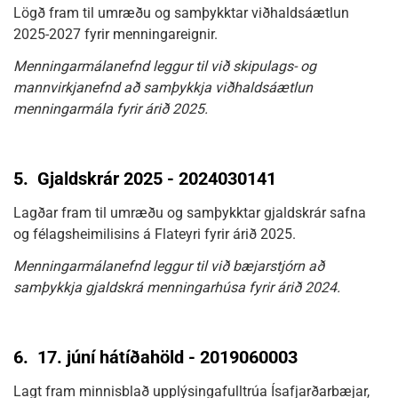
Lögð fram til umræðu og samþykktar viðhaldsáætlun
2025-2027 fyrir menningareignir.
Menningarmálanefnd leggur til við skipulags- og
mannvirkjanefnd að samþykkja viðhaldsáætlun
menningarmála fyrir árið 2025.
5.
Gjaldskrár 2025 - 2024030141
Lagðar fram til umræðu og samþykktar gjaldskrár safna
og félagsheimilisins á Flateyri fyrir árið 2025.
Menningarmálanefnd leggur til við bæjarstjórn að
samþykkja gjaldskrá menningarhúsa fyrir árið 2024.
6.
17. júní hátíðahöld - 2019060003
Lagt fram minnisblað upplýsingafulltrúa Ísafjarðarbæjar,