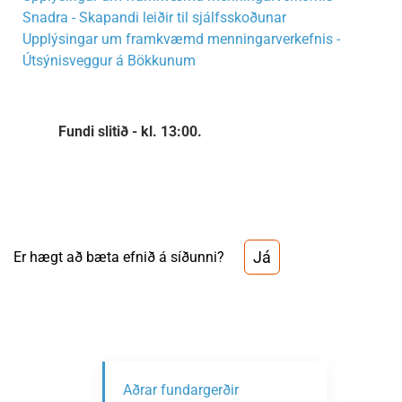
Snadra - Skapandi leiðir til sjálfsskoðunar
Upplýsingar um framkvæmd menningarverkefnis -
Útsýnisveggur á Bökkunum
Fundi slitið - kl. 13:00.
Já
Er hægt að bæta efnið á síðunni?
Aðrar fundargerðir