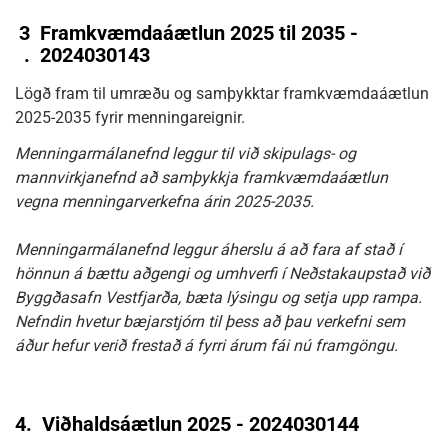
3
Framkvæmdaáætlun 2025 til 2035 -
.
2024030143
Lögð fram til umræðu og samþykktar framkvæmdaáætlun
2025-2035 fyrir menningareignir.
Menningarmálanefnd leggur til við skipulags- og
mannvirkjanefnd að samþykkja framkvæmdaáætlun
vegna menningarverkefna árin 2025-2035.
Menningarmálanefnd leggur áherslu á að fara af stað í
hönnun á bættu aðgengi og umhverfi í Neðstakaupstað við
Byggðasafn Vestfjarða, bæta lýsingu og setja upp rampa.
Nefndin hvetur bæjarstjórn til þess að þau verkefni sem
áður hefur verið frestað á fyrri árum fái nú framgöngu.
4.
Viðhaldsáætlun 2025 - 2024030144