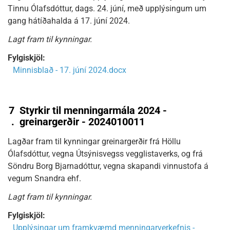
Tinnu Ólafsdóttur, dags. 24. júní, með upplýsingum um
gang hátíðahalda á 17. júní 2024.
Lagt fram til kynningar.
Fylgiskjöl:
Minnisblað - 17. júní 2024.docx
7
Styrkir til menningarmála 2024 -
.
greinargerðir - 2024010011
Lagðar fram til kynningar greinargerðir frá Höllu
Ólafsdóttur, vegna Útsýnisvegss vegglistaverks, og frá
Söndru Borg Bjarnadóttur, vegna skapandi vinnustofa á
vegum Snandra ehf.
Lagt fram til kynningar.
Fylgiskjöl:
Upplýsingar um framkvæmd menningarverkefnis -