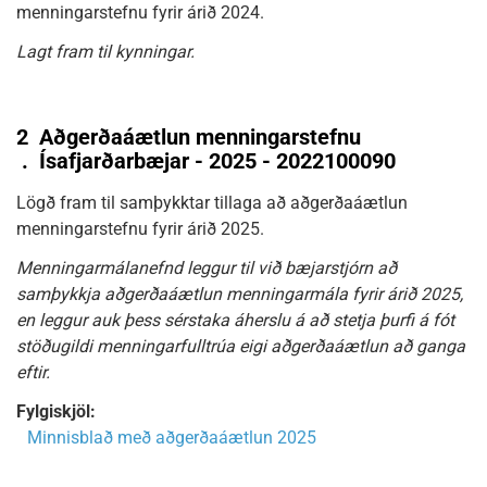
menningarstefnu fyrir árið 2024.
Lagt fram til kynningar.
2
Aðgerðaáætlun menningarstefnu
.
Ísafjarðarbæjar - 2025 - 2022100090
Lögð fram til samþykktar tillaga að aðgerðaáætlun
menningarstefnu fyrir árið 2025.
Menningarmálanefnd leggur til við bæjarstjórn að
samþykkja aðgerðaáætlun menningarmála fyrir árið 2025,
en leggur auk þess sérstaka áherslu á að stetja þurfi á fót
stöðugildi menningarfulltrúa eigi aðgerðaáætlun að ganga
eftir.
Fylgiskjöl:
Minnisblað með aðgerðaáætlun 2025