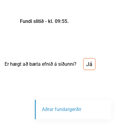
Fundi slitið - kl. 09:55.
Já
Er hægt að bæta efnið á síðunni?
Aðrar fundargerðir