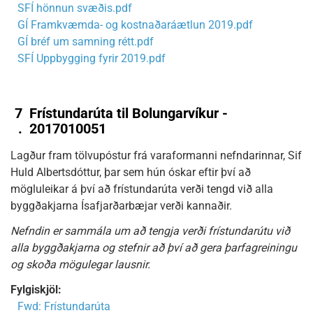
SFÍ hönnun svæðis.pdf
GÍ Framkvæmda- og kostnaðaráætlun 2019.pdf
GÍ bréf um samning rétt.pdf
SFÍ Uppbygging fyrir 2019.pdf
7
Frístundarúta til Bolungarvíkur -
.
2017010051
Lagður fram tölvupóstur frá varaformanni nefndarinnar, Sif
Huld Albertsdóttur, þar sem hún óskar eftir því að
mögluleikar á því að frístundarúta verði tengd við alla
byggðakjarna Ísafjarðarbæjar verði kannaðir.
Nefndin er sammála um að tengja verði frístundarútu við
alla byggðakjarna og stefnir að því að gera þarfagreiningu
og skoða mögulegar lausnir.
Fylgiskjöl:
Fwd: Frístundarúta