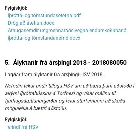
Fylgiskjöl:
íþrótta- og tómstundasetefna.pdf
Drög að áætlun.docx
Athugasemdir ungmennaráðs vegna endurskoðunar á
íþrótta- og tómstundanefnd.docx
5.
Ályktanir frá ársþingi 2018 - 2018080050
Lagðar fram ályktanir frá ársþingi HSV 2018.
Nefndin tekur undir tillögu HSV um að bæta þurfi aðstöðu í
alrými íþróttahússins á Torfnesi og vísar málinu til
fjárhagsáætlunargerðar og felur starfsmanni að skoða
möguleika á bættri aðstöðu.
Fylgiskjöl:
erindi frá HSV