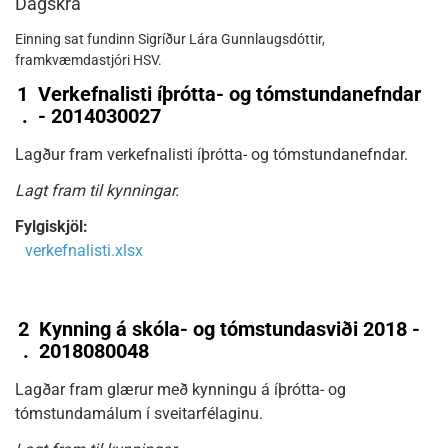
Dagskrá
Einning sat fundinn Sigríður Lára Gunnlaugsdóttir,
framkvæmdastjóri HSV.
1
Verkefnalisti íþrótta- og tómstundanefndar
.
- 2014030027
Lagður fram verkefnalisti íþrótta- og tómstundanefndar.
Lagt fram til kynningar.
Fylgiskjöl:
verkefnalisti.xlsx
2
Kynning á skóla- og tómstundasviði 2018 -
.
2018080048
Lagðar fram glærur með kynningu á íþrótta- og
tómstundamálum í sveitarfélaginu.