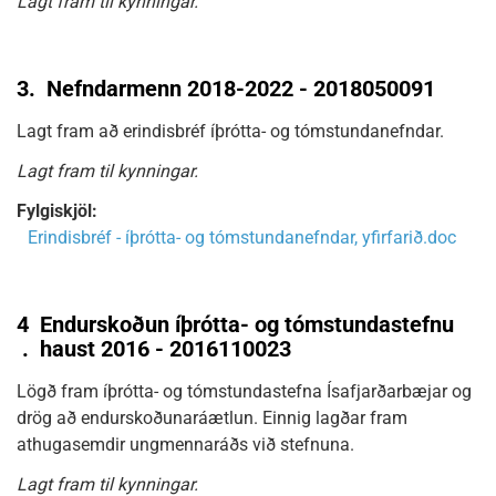
Lagt fram til kynningar.
3.
Nefndarmenn 2018-2022 - 2018050091
Lagt fram að erindisbréf íþrótta- og tómstundanefndar.
Lagt fram til kynningar.
Fylgiskjöl:
Erindisbréf - íþrótta- og tómstundanefndar, yfirfarið.doc
4
Endurskoðun íþrótta- og tómstundastefnu
.
haust 2016 - 2016110023
Lögð fram íþrótta- og tómstundastefna Ísafjarðarbæjar og
drög að endurskoðunaráætlun. Einnig lagðar fram
athugasemdir ungmennaráðs við stefnuna.
Lagt fram til kynningar.