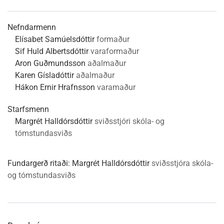
Nefndarmenn
Elísabet Samúelsdóttir
formaður
Sif Huld Albertsdóttir
varaformaður
Aron Guðmundsson
aðalmaður
Karen Gísladóttir
aðalmaður
Hákon Ernir Hrafnsson
varamaður
Starfsmenn
Margrét Halldórsdóttir
sviðsstjóri skóla- og
tómstundasviðs
Fundargerð ritaði:
Margrét Halldórsdóttir
sviðsstjóra skóla-
og tómstundasviðs