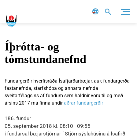
Leit
Íþrótta- og
tómstundanefnd
Fundargerðir hverfisráða Ísafjarðarbæjar, auk fundargerða
fastanefnda, starfshópa og annarra nefnda
sveitarfélagsins af fundum sem haldnir voru til og með
ársins 2017 má finna undir
aðrar fundargerðir
186. fundur
05. september 2018 kl. 08:10 - 09:55
í fundarsal bæjarstjórnar í Stjórnsýsluhúsinu á Ísafirði