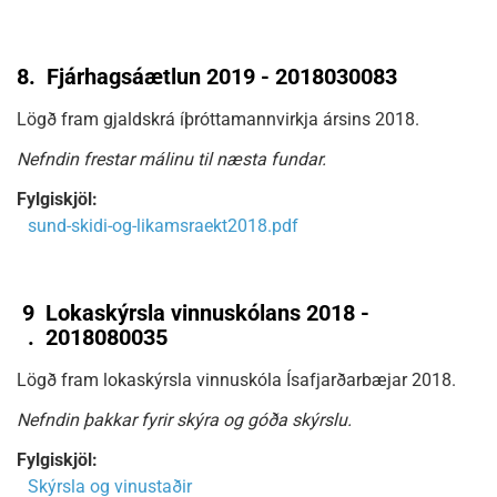
8.
Fjárhagsáætlun 2019 - 2018030083
Lögð fram gjaldskrá íþróttamannvirkja ársins 2018.
Nefndin frestar málinu til næsta fundar.
Fylgiskjöl:
sund-skidi-og-likamsraekt2018.pdf
9
Lokaskýrsla vinnuskólans 2018 -
.
2018080035
Lögð fram lokaskýrsla vinnuskóla Ísafjarðarbæjar 2018.
Nefndin þakkar fyrir skýra og góða skýrslu.
Fylgiskjöl:
Skýrsla og vinustaðir