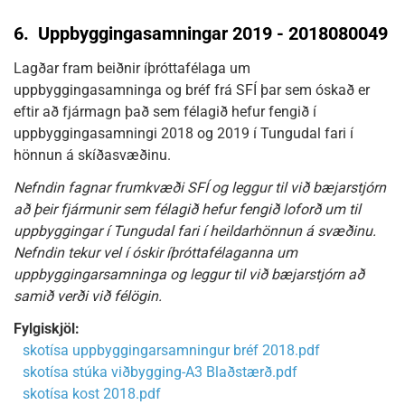
6.
Uppbyggingasamningar 2019 - 2018080049
Lagðar fram beiðnir íþróttafélaga um
uppbyggingasamninga og bréf frá SFÍ þar sem óskað er
eftir að fjármagn það sem félagið hefur fengið í
uppbyggingasamningi 2018 og 2019 í Tungudal fari í
hönnun á skíðasvæðinu.
Nefndin fagnar frumkvæði SFÍ og leggur til við bæjarstjórn
að þeir fjármunir sem félagið hefur fengið loforð um til
uppbyggingar í Tungudal fari í heildarhönnun á svæðinu.
Nefndin tekur vel í óskir íþróttafélaganna um
uppbyggingarsamninga og leggur til við bæjarstjórn að
samið verði við félögin.
Fylgiskjöl:
skotísa uppbyggingarsamningur bréf 2018.pdf
skotísa stúka viðbygging-A3 Blaðstærð.pdf
skotísa kost 2018.pdf