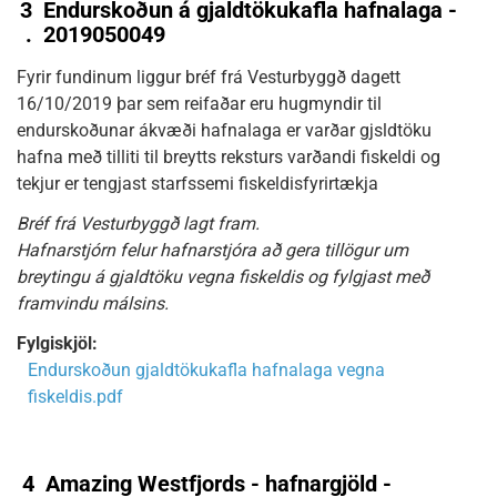
3
Endurskoðun á gjaldtökukafla hafnalaga -
.
2019050049
Fyrir fundinum liggur bréf frá Vesturbyggð dagett
16/10/2019 þar sem reifaðar eru hugmyndir til
endurskoðunar ákvæði hafnalaga er varðar gjsldtöku
hafna með tilliti til breytts reksturs varðandi fiskeldi og
tekjur er tengjast starfssemi fiskeldisfyrirtækja
Bréf frá Vesturbyggð lagt fram.
Hafnarstjórn felur hafnarstjóra að gera tillögur um
breytingu á gjaldtöku vegna fiskeldis og fylgjast með
framvindu málsins.
Fylgiskjöl:
Endurskoðun gjaldtökukafla hafnalaga vegna
fiskeldis.pdf
4
Amazing Westfjords - hafnargjöld -