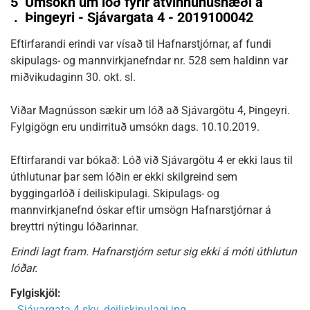
5
Umsókn um lóð fyrir atvinnuhúsnæði á
.
Þingeyri - Sjávargata 4 - 2019100042
Eftirfarandi erindi var vísað til Hafnarstjórnar, af fundi
skipulags- og mannvirkjanefndar nr. 528 sem haldinn var
miðvikudaginn 30. okt. sl.
Viðar Magnússon sækir um lóð að Sjávargötu 4, Þingeyri.
Fylgigögn eru undirrituð umsókn dags. 10.10.2019.
Eftirfarandi var bókað: Lóð við Sjávargötu 4 er ekki laus til
úthlutunar þar sem lóðin er ekki skilgreind sem
byggingarlóð í deiliskipulagi. Skipulags- og
mannvirkjanefnd óskar eftir umsögn Hafnarstjórnar á
breyttri nýtingu lóðarinnar.
Erindi lagt fram. Hafnarstjórn setur sig ekki á móti úthlutun
lóðar.
Fylgiskjöl:
Sjávargata 4 skv. deiliskipulagi.jpg