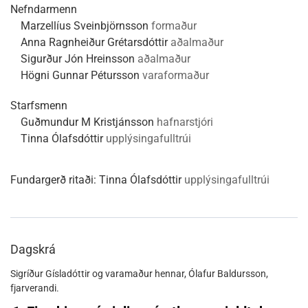
Nefndarmenn
Marzellíus Sveinbjörnsson
formaður
Anna Ragnheiður Grétarsdóttir
aðalmaður
Sigurður Jón Hreinsson
aðalmaður
Högni Gunnar Pétursson
varaformaður
Starfsmenn
Guðmundur M Kristjánsson
hafnarstjóri
Tinna Ólafsdóttir
upplýsingafulltrúi
Fundargerð ritaði:
Tinna Ólafsdóttir
upplýsingafulltrúi
Dagskrá
Sigríður Gísladóttir og varamaður hennar, Ólafur Baldursson,
fjarverandi.