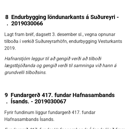
8
Endurbygging löndunarkants á Suðureyri -
.
2019030066
Lagt fram bréf, dagsett 3. desember sl., vegna opnunar
tilboða í verkið Suðureyrarhöfn, endurbygging Vesturkants
2019.
Hafnarstjórn leggur til að gengið verði að tilboði
lægstbjóðanda og gengið verði til samninga við hann á
grundvelli tilboðsins.
9
Fundargerð 417. fundar Hafnasambands
.
Ísands. - 2019030067
Fyrir fundinum liggur fundargerð 417. fundar
Hafnasambands Ísands.