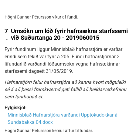
Högni Gunnar Pétursson víkur af fundi.
7
Umsókn um lóð fyrir hafnsækna starfssemi
.
við Suðurtanga 20 - 2019060015
Fyrir fundinum liggur Minnisblað hafnarstjóra er varðar
erindi sem tekið var fyrir á 205. Fundi hafnarstjórnar 3.
lifundarlið varðandi lóðaumsókn vegna hafnsækinnar
starfssemi dagsett 31/05/2019.
Hafnarstjórn felur hafnarstjóra að kanna hvort möguleiki
sé á að þessi framkvæmd geti fallið að heildarverkefninu
sem fyrirhugað er.
Fylgiskjöl:
Minnisblað Hafnarstjóra varðandi Upptökudokkar á
Sundabakka 04.docx
Högni Gunnar Pétursson kemur aftur til fundar.