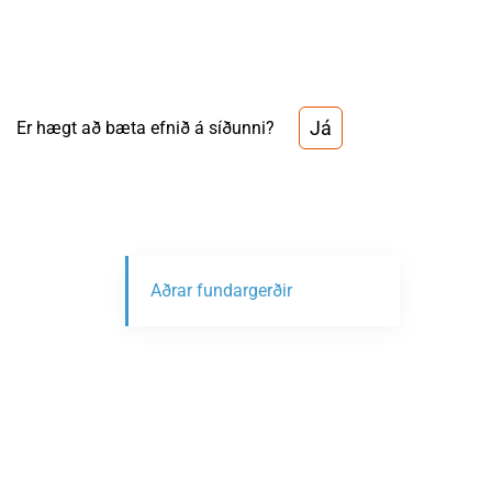
Já
Er hægt að bæta efnið á síðunni?
Aðrar fundargerðir