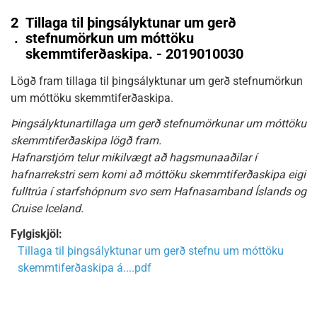
2
Tillaga til þingsályktunar um gerð
.
stefnumörkun um móttöku
skemmtiferðaskipa. - 2019010030
Lögð fram tillaga til þingsályktunar um gerð stefnumörkun
um móttöku skemmtiferðaskipa.
Þingsályktunartillaga um gerð stefnumörkunar um móttöku
skemmtiferðaskipa lögð fram.
Hafnarstjórn telur mikilvægt að hagsmunaaðilar í
hafnarrekstri sem komi að móttöku skemmtiferðaskipa eigi
fulltrúa í starfshópnum svo sem Hafnasamband Íslands og
Cruise Iceland.
Fylgiskjöl:
Tillaga til þingsályktunar um gerð stefnu um móttöku
skemmtiferðaskipa á....pdf