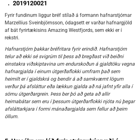
.
2019120021
Fyrir fundinum liggur bréf stílað á formann hafnarstjórnar
Marzellíus Sveinbjörnsson, ódagsett er varðar hafnargjöld
af bát fyrirtækisins Amazing Westfjords, sem ekki er í
rekstri.
Hafnarstjórn þakkar bréfritara fyrir erindið. Hafnarstjórn
telur að ekki sé svigrúm til þess að bregðast við beiðni
einstakra viðskiptavina um endurskoðun á gjaldtöku vegna
hafnargjalda í einum útgerðaflokki umfram það sem
heimilt er í gjaldskrá og bendir á að samkvæmt lögum
verður þá afsláttur eða lækkun gjalda að ná jafnt yfir alla í
sömu útgerðargrein. Þess ber þó að geta að allir
heimabátar sem eru í þessum útgerðarflokki njóta nú þegar
afsláttarkjara í formi mánaðargjalda sem fellur að þeim
öllum.