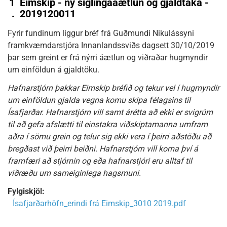
1
Eimskip - ný siglingaáætlun og gjaldtaka -
.
2019120011
Fyrir fundinum liggur bréf frá Guðmundi Nikulássyni
framkvæmdarstjóra Innanlandssviðs dagsett 30/10/2019
þar sem greint er frá nýrri áætlun og viðraðar hugmyndir
um einföldun á gjaldtöku.
Hafnarstjórn þakkar Eimskip bréfið og tekur vel í hugmyndir
um einföldun gjalda vegna komu skipa félagsins til
Ísafjarðar. Hafnarstjórn vill samt árétta að ekki er svigrúm
til að gefa afslætti til einstakra viðskiptamanna umfram
aðra í sömu grein og telur sig ekki vera í þeirri aðstöðu að
bregðast við þeirri beiðni. Hafnarstjórn vill koma því á
framfæri að stjórnin og eða hafnarstjóri eru alltaf til
viðræðu um sameiginlega hagsmuni.
Fylgiskjöl:
Ísafjarðarhöfn_erindi frá Eimskip_3010 2019.pdf