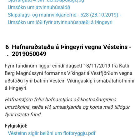
Umsókn um atvinnuhúsalóð
Skipulags- og mannvirkjanefnd - 528 (28.10.2019) -
Umsókn um lóð fyrir atvinnuhúsnæði á Þingeyri
6
Hafnaraðstaða á Þingeyri vegna Vésteins -
.
2019050049
Fyrir fundinum liggur erindi dagsett 18/11/2019 frá Katli
Berg Magnússyni formanns Víkingar á Vestfjörðum vegna
aðstöðu fyrir bátinn Véstein Víkingaskip í smábátahöfninni
á Þingeyri.
Hafnarstjórn felur hafnarstjóra að kostnaðargreina
umsóknina, ræða við umsækjanda og koma með tillögur
fyrir næsta fund.
Fylgiskjöl:
Vésteinn siglir beiðni um flotbryggju.pdf