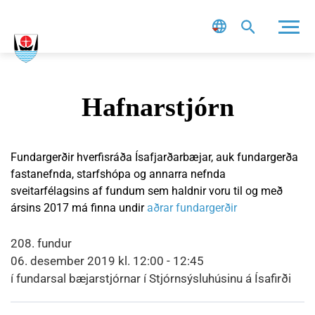
Leit
Hafnarstjórn
Fundargerðir hverfisráða Ísafjarðarbæjar, auk fundargerða
fastanefnda, starfshópa og annarra nefnda
sveitarfélagsins af fundum sem haldnir voru til og með
ársins 2017 má finna undir
aðrar fundargerðir
208. fundur
06. desember 2019 kl. 12:00 - 12:45
í fundarsal bæjarstjórnar í Stjórnsýsluhúsinu á Ísafirði