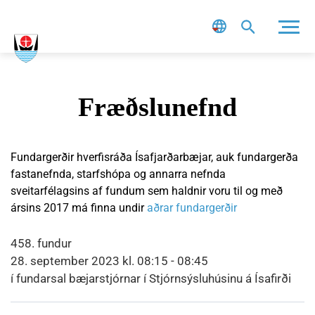
Leit
Fræðslunefnd
Fundargerðir hverfisráða Ísafjarðarbæjar, auk fundargerða
fastanefnda, starfshópa og annarra nefnda
sveitarfélagsins af fundum sem haldnir voru til og með
ársins 2017 má finna undir
aðrar fundargerðir
458. fundur
28. september 2023 kl. 08:15 - 08:45
í fundarsal bæjarstjórnar í Stjórnsýsluhúsinu á Ísafirði