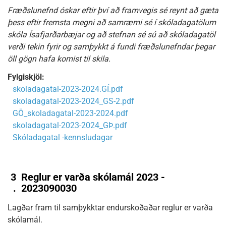
Fræðslunefnd óskar eftir því að framvegis sé reynt að gæta
þess eftir fremsta megni að samræmi sé í skóladagatölum
skóla Ísafjarðarbæjar og að stefnan sé sú að skóladagatöl
verði tekin fyrir og samþykkt á fundi fræðslunefndar þegar
öll gögn hafa komist til skila.
Fylgiskjöl:
skoladagatal-2023-2024.GÍ.pdf
skoladagatal-2023-2024_GS-2.pdf
GÖ_skoladagatal-2023-2024.pdf
skoladagatal-2023-2024_GÞ.pdf
Skóladagatal -kennsludagar
3
Reglur er varða skólamál 2023 -
.
2023090030
Lagðar fram til samþykktar endurskoðaðar reglur er varða
skólamál.