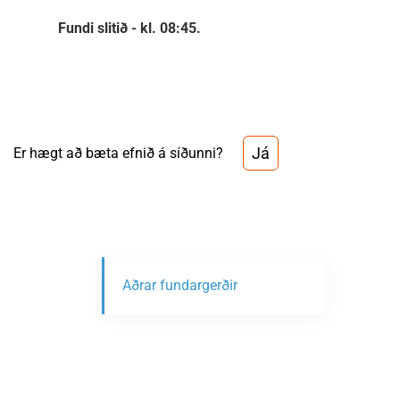
Fundi slitið - kl. 08:45.
Já
Er hægt að bæta efnið á síðunni?
Aðrar fundargerðir