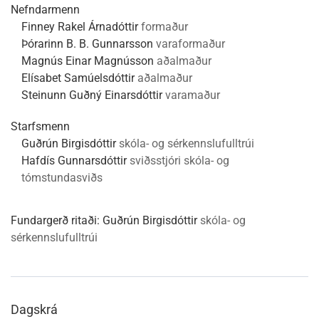
Nefndarmenn
Finney Rakel Árnadóttir
formaður
Þórarinn B. B. Gunnarsson
varaformaður
Magnús Einar Magnússon
aðalmaður
Elísabet Samúelsdóttir
aðalmaður
Steinunn Guðný Einarsdóttir
varamaður
Starfsmenn
Guðrún Birgisdóttir
skóla- og sérkennslufulltrúi
Hafdís Gunnarsdóttir
sviðsstjóri skóla- og
tómstundasviðs
Fundargerð ritaði:
Guðrún Birgisdóttir
skóla- og
sérkennslufulltrúi
Dagskrá