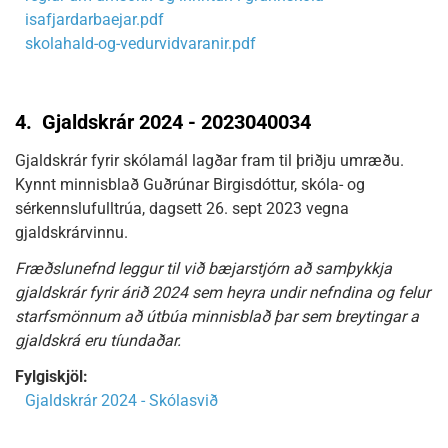
isafjardarbaejar.pdf
skolahald-og-vedurvidvaranir.pdf
4.
Gjaldskrár 2024 - 2023040034
Gjaldskrár fyrir skólamál lagðar fram til þriðju umræðu.
Kynnt minnisblað Guðrúnar Birgisdóttur, skóla- og
sérkennslufulltrúa, dagsett 26. sept 2023 vegna
gjaldskrárvinnu.
Fræðslunefnd leggur til við bæjarstjórn að samþykkja
gjaldskrár fyrir árið 2024 sem heyra undir nefndina og felur
starfsmönnum að útbúa minnisblað þar sem breytingar a
gjaldskrá eru tíundaðar.
Fylgiskjöl:
Gjaldskrár 2024 - Skólasvið