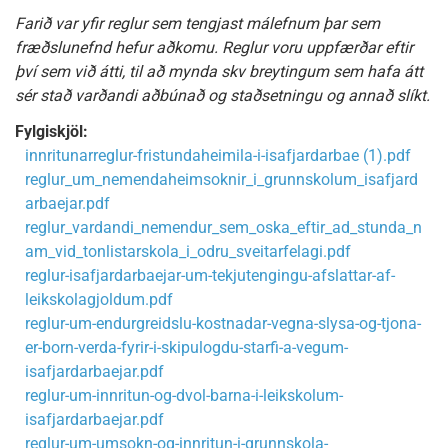
Farið var yfir reglur sem tengjast málefnum þar sem
fræðslunefnd hefur aðkomu. Reglur voru uppfærðar eftir
því sem við átti, til að mynda skv breytingum sem hafa átt
sér stað varðandi aðbúnað og staðsetningu og annað slíkt.
Fylgiskjöl:
innritunarreglur-fristundaheimila-i-isafjardarbae (1).pdf
reglur_um_nemendaheimsoknir_i_grunnskolum_isafjard
arbaejar.pdf
reglur_vardandi_nemendur_sem_oska_eftir_ad_stunda_n
am_vid_tonlistarskola_i_odru_sveitarfelagi.pdf
reglur-isafjardarbaejar-um-tekjutengingu-afslattar-af-
leikskolagjoldum.pdf
reglur-um-endurgreidslu-kostnadar-vegna-slysa-og-tjona-
er-born-verda-fyrir-i-skipulogdu-starfi-a-vegum-
isafjardarbaejar.pdf
reglur-um-innritun-og-dvol-barna-i-leikskolum-
isafjardarbaejar.pdf
reglur-um-umsokn-og-innritun-i-grunnskola-