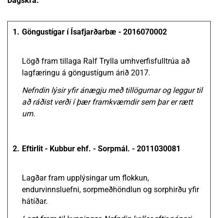
Dagskrá:
1.
Göngustígar í Ísafjarðarbæ - 2016070002
Lögð fram tillaga Ralf Trylla umhverfisfulltrúa að
lagfæringu á göngustígum árið 2017.
Nefndin lýsir yfir ánægju með tillögurnar og leggur til
að ráðist verði í þær framkvæmdir sem þar er rætt
um.
2.
Eftirlit - Kubbur ehf. - Sorpmál. - 2011030081
Lagðar fram upplýsingar um flokkun,
endurvinnsluefni, sorpmeðhöndlun og sorphirðu yfir
hátíðar.