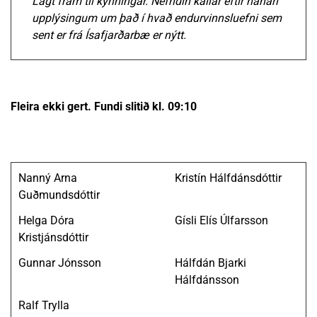
Lagt fram til kynningar. Nefndin kallar eftir nánari
upplýsingum um það í hvað endurvinnsluefni sem
sent er frá Ísafjarðarbæ er nýtt.
Fleira ekki gert. Fundi slitið kl. 09:10
Nanný Arna
Kristín Hálfdánsdóttir
Guðmundsdóttir
Helga Dóra
Gísli Elís Úlfarsson
Kristjánsdóttir
Gunnar Jónsson
Hálfdán Bjarki
Hálfdánsson
Ralf Trylla