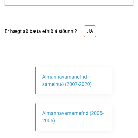
Já
Er hægt að bæta efnið á síðunni?
Almannavarnanefnd –
sameinuð (2007-2020)
Almannavarnarnefnd (2005-
2006)