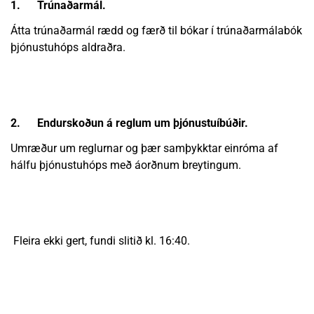
1.
Trúnaðarmál.
Átta trúnaðarmál rædd og færð til bókar í trúnaðarmálabók
þjónustuhóps aldraðra.
2.
Endurskoðun á reglum um þjónustuíbúðir.
Umræður um reglurnar og þær samþykktar einróma af
hálfu þjónustuhóps með áorðnum breytingum.
Fleira ekki gert, fundi slitið kl. 16:40.