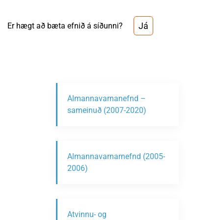
Já
Er hægt að bæta efnið á síðunni?
Almannavarnanefnd –
sameinuð (2007-2020)
Almannavarnarnefnd (2005-
2006)
Atvinnu- og