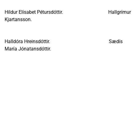
Hildur Elísabet Pétursdóttir. Hallgrímur
Kjartansson.
Halldóra Hreinsdóttir. Sædís
María Jónatansdóttir.