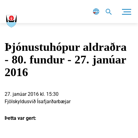
Leit
Þjónustuhópur aldraðra
- 80. fundur - 27. janúar
2016
27. janúar 2016 kl. 15:30
Fjölskyldusvið Ísafjarðarbæjar
Þetta var gert: