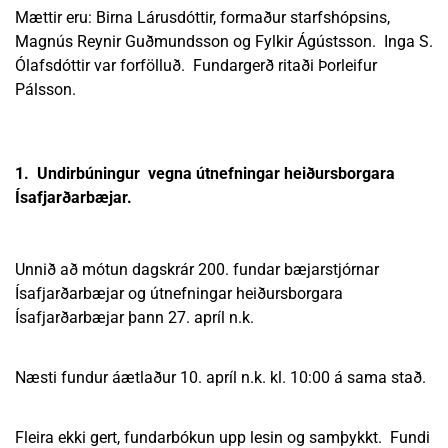
Mættir eru: Birna Lárusdóttir, formaður starfshópsins,
Magnús Reynir Guðmundsson og Fylkir Ágústsson. Inga S.
Ólafsdóttir var forfölluð. Fundargerð ritaði Þorleifur
Pálsson.
1. Undirbúningur vegna útnefningar heiðursborgara
Ísafjarðarbæjar.
Unnið að mótun dagskrár 200. fundar bæjarstjórnar
Ísafjarðarbæjar og útnefningar heiðursborgara
Ísafjarðarbæjar þann 27. apríl n.k.
Næsti fundur áætlaður 10. apríl n.k. kl. 10:00 á sama stað.
Fleira ekki gert, fundarbókun upp lesin og samþykkt. Fundi