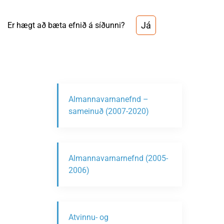
Já
Er hægt að bæta efnið á síðunni?
Almannavarnanefnd –
sameinuð (2007-2020)
Almannavarnarnefnd (2005-
2006)
Atvinnu- og