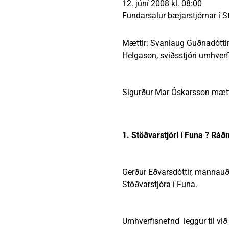
12. júní 2008 kl. 08:00
Heimili
Útivist og náttúra
Umhverfismál
Umsóknir
Nýir íbúar
Ferðamaðuri
Samgöngur
Svið og stofna
Fundarsalur bæjarstjórnar í St
Mættir: Svanlaug Guðnadóttir,
Helgason, sviðsstjóri umhverfi
Reglur og samþykktir
Sigurður Mar Óskarsson mætti
1. Stöðvarstjóri í Funa ? Rá
Gerður Eðvarsdóttir, mannauðs
Stöðvarstjóra í Funa.
Umhverfisnefnd leggur til við