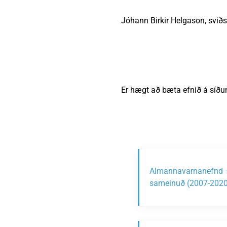
Jóhann Birkir Helgason, sviðs
Er hægt að bæta efnið á síðu
Almannavarnanefnd 
sameinuð (2007-2020