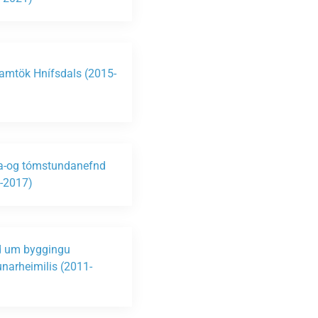
amtök Hnífsdals (2015-
ta-og tómstundanefnd
-2017)
 um byggingu
unarheimilis (2011-
)