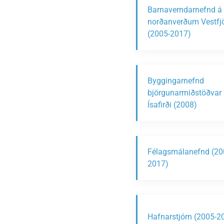
Barnaverndarnefnd á
norðanverðum Vestf
(2005-2017)
Byggingarnefnd
björgunarmiðstöðvar 
Ísafirði (2008)
Félagsmálanefnd (20
2017)
Hafnarstjórn (2005-2