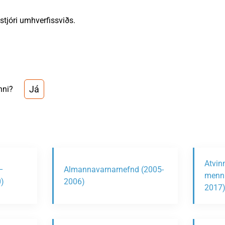
stjóri umhverfissviðs.
Já
nni?
Atvin
–
Almannavarnarnefnd (2005-
menni
)
2006)
2017