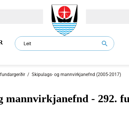
R
Leit
 fundargerðir
/
Skipulags- og mannvirkjanefnd (2005-2017)
g mannvirkjanefnd - 292. fu
dur
l
Eldri borgarar
Sundlaugar
Sorphirða og -förgun
Ráð og nefndir