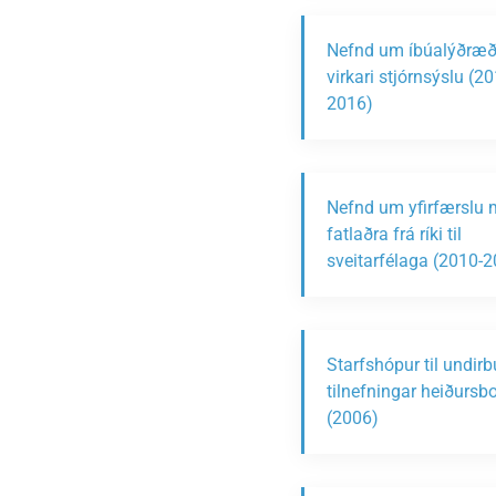
Nefnd um íbúalýðræð
virkari stjórnsýslu (20
2016)
Nefnd um yfirfærslu 
fatlaðra frá ríki til
sveitarfélaga (2010-
Starfshópur til undir
tilnefningar heiðursb
(2006)