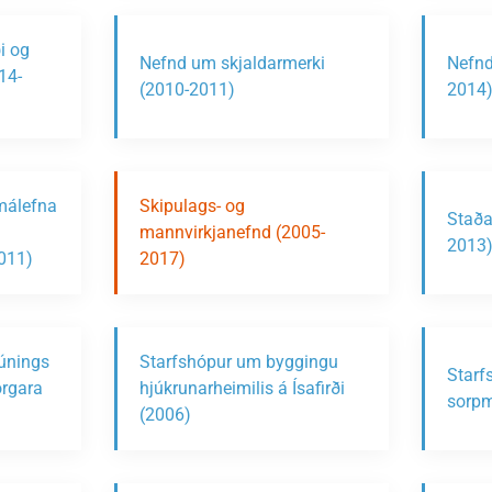
i og
Nefnd um skjaldarmerki
Nefnd
14-
(2010-2011)
2014
málefna
Skipulags- og
Staða
mannvirkjanefnd (2005-
2013
2011)
2017)
búnings
Starfshópur um byggingu
Starf
orgara
hjúkrunarheimilis á Ísafirði
sorpm
(2006)