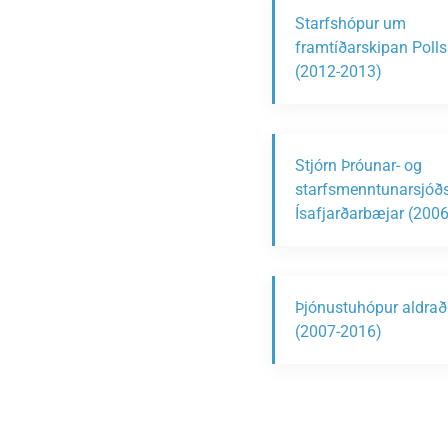
Starfshópur um
framtíðarskipan Polls
(2012-2013)
Stjórn Þróunar- og
starfsmenntunarsjóð
Ísafjarðarbæjar (200
Þjónustuhópur aldrað
(2007-2016)