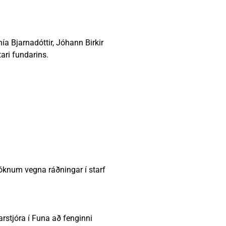
Vinabæir
Almyrkvi á sólu 2026
Gjaldskrár
ía Bjarnadóttir, Jóhann Birkir
ari fundarins.
sóknum vegna ráðningar í starf
rstjóra í Funa að fenginni