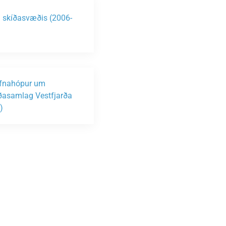
n skíðasvæðis (2006-
)
fnahópur um
asamlag Vestfjarða
)