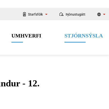
Starfsfólk
Þjónustugátt
Starfsmannaleit
UMHVERFI
STJÓRNSÝSLA
Fyrir starfsmenn
ndur - 12.
Velferðarþjónusta
Menning og listir
Dýrahald
Fjármál