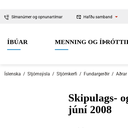
Símanúmer og opnunartímar
Hafðu samband
Fyrirspurnir
ÍBÚAR
MENNING OG ÍÞRÓTTI
Ábendingar og
kvartanir
Íslenska
/
Stjórnsýsla
/
Stjórnkerfi
/
Fundargerðir
/
Aðrar
Skipulags- o
0-6 ára
Lífið í Ísafjarðarbæ
Skipulag og framkvæmdir
Um Ísafjarðarbæ
Grunnskólaal
Íþróttir
Byggingarmá
Stjórnkerfi
júní 2008