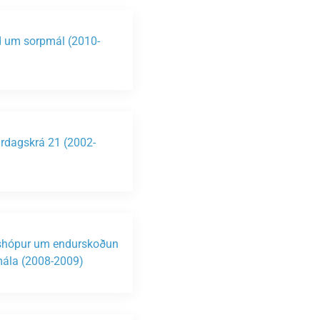
 um sorpmál (2010-
)
rdagskrá 21 (2002-
)
shópur um endurskoðun
ála (2008-2009)