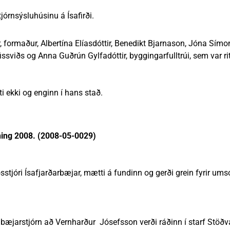
nn
nir
Viðburðir
Veður, færð og náttúruvá
Fréttir og útgáfa
jórnsýsluhúsinu á Ísafirði.
 formaður, Albertína Elíasdóttir, Benedikt Bjarnason, Jóna Símon
ssviðs og Anna Guðrún Gylfadóttir, byggingarfulltrúi, sem var rit
 ekki og enginn í hans stað.
ðning 2008. (2008-05-0029)
stjóri Ísafjarðarbæjar, mætti á fundinn og gerði grein fyrir um
 bæjarstjórn að Vernharður Jósefsson verði ráðinn í starf Stöðva