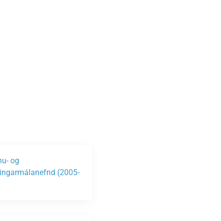
nu- og
ngarmálanefnd (2005-
)