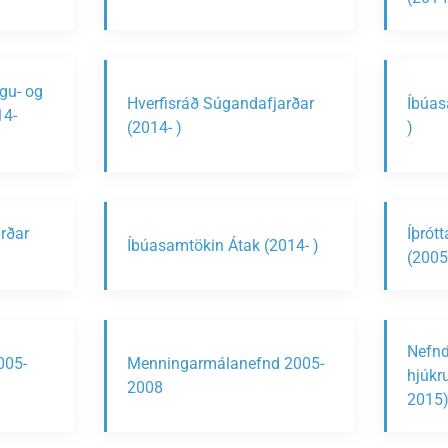
ngu- og
Hverfisráð Súgandafjarðar
Íbúas
14-
(2014- )
)
rðar
Íþrót
Íbúasamtökin Átak (2014- )
(2005
Nefnd
005-
Menningarmálanefnd 2005-
hjúkr
2008
2015