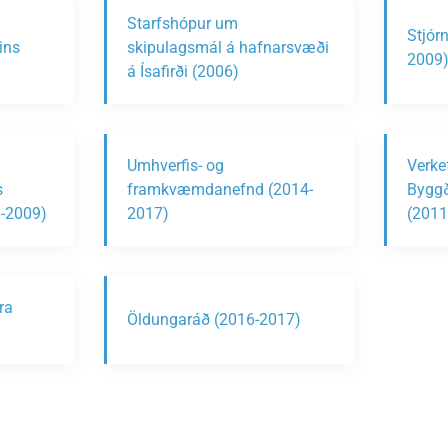
Starfshópur um
Stjór
ins
skipulagsmál á hafnarsvæði
2009
á Ísafirði (2006)
Umhverfis- og
Verke
s
framkvæmdanefnd (2014-
Byggð
6-2009)
2017)
(2011
ra
Öldungaráð (2016-2017)