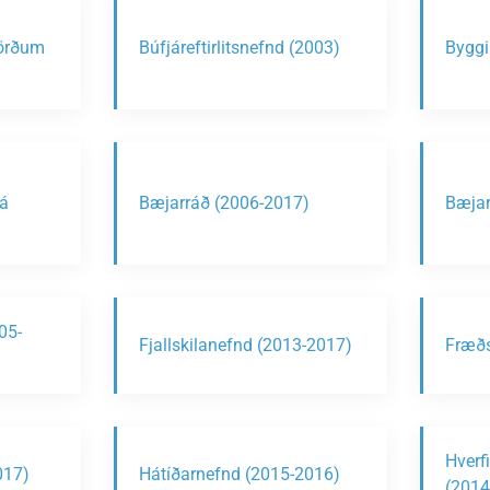
jörðum
Búfjáreftirlitsnefnd (2003)
Byggi
á
Bæjarráð (2006-2017)
Bæjar
05-
Fjallskilanefnd (2013-2017)
Fræðs
Hverfi
017)
Hátíðarnefnd (2015-2016)
(2014