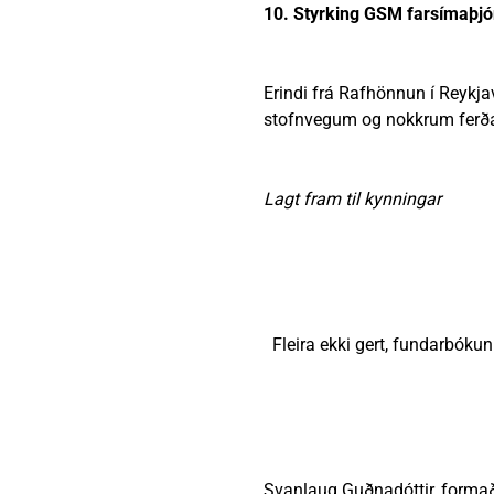
10. Styrking GSM farsímaþj
Erindi frá Rafhönnun í Reykj
stofnvegum og nokkrum fer
Lagt fram til kynningar
Fleira ekki gert, fundarbókun 
Svanlaug Guðnadóttir, formað