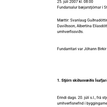
25. júlí 2007 kl. 08:00
Heimili
Útivist og náttúra
Umhverfismál
Umsóknir
Nýir íbúar
Ferðamaðuri
Samgöngur
Svið og stofna
Fundarsalur bæjarstjórnar í St
Mættir: Svanlaug Guðnadóttir,
Davíðsson, Albertína Elíasdót
umhverfissviðs.
Reglur og samþykktir
Fundarritari var Jóhann Birki
1. Stjórn skíðasvæðis Ísafja
Erindi dags. 20. júlí s.l., frá
umhverfisnefnd í byggingarn