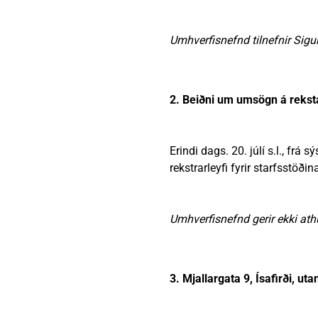
Umhverfisnefnd tilnefnir Sig
2. Beiðni um umsögn á rekst
Erindi dags. 20. júlí s.l., 
rekstrarleyfi fyrir starfsstöði
Umhverfisnefnd gerir ekki athu
3. Mjallargata 9, Ísafirði, 