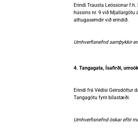
Erindi Trausta Leóssonar f.h. K
hússins nr. 9 við Mjallargötu á
athugasemdir við erindið.
Umhverfisnefnd samþykkir eri
4. Tangagata, Ísafirði, ums
Erindi frá Védísi Geirsdóttur d
Tangagötu fyrir bílastæði.
Umhverfisnefnd óskar eftir mæl