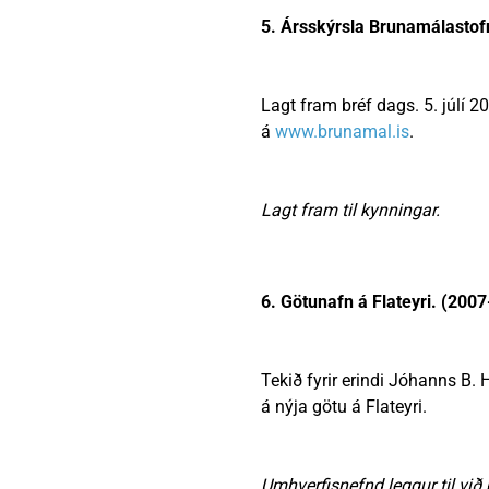
5. Ársskýrsla Brunamálastof
Lagt fram bréf dags. 5. júlí 
á
www.brunamal.is
.
Lagt fram til kynningar.
6. Götunafn á Flateyri. (200
Tekið fyrir erindi Jóhanns B.
á nýja götu á Flateyri.
Umhverfisnefnd leggur til við