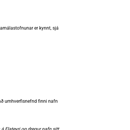
namálastofnunar er kynnt, sjá
 að umhverfisnefnd finni nafn
 Flateyri og dregur nafn sitt