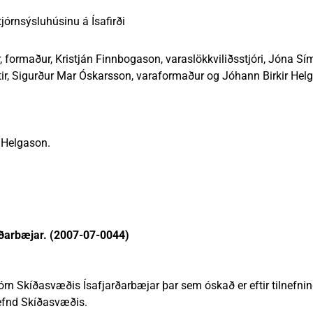
nn
nir
Viðburðir
Veður, færð og náttúruvá
Fréttir og útgáfa
jórnsýsluhúsinu á Ísafirði
 formaður, Kristján Finnbogason, varaslökkviliðsstjóri, Jóna Sím
tir, Sigurður Mar Óskarsson, varaformaður og Jóhann Birkir Helg
r Helgason.
rðarbæjar. (2007-07-0044)
 stjórn Skíðasvæðis Ísafjarðarbæjar þar sem óskað er eftir tilnefnin
efnd Skíðasvæðis.