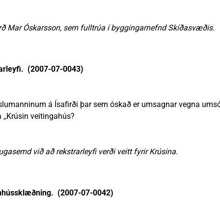
urð Mar Óskarsson, sem fulltrúa í byggingarnefnd Skíðasvæðis.
arleyfi. (2007-07-0043)
frá sýslumanninum á Ísafirði þar sem óskað er umsagnar vegna u
na ,,Krúsin veitingahús?
gasemd við að rekstrarleyfi verði veitt fyrir Krúsina.
utanhússklæðning. (2007-07-0042)