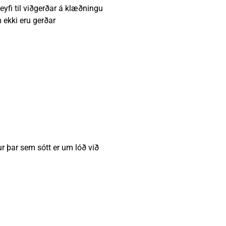
leyfi til viðgerðar á klæðningu
m ekki eru gerðar
tur þar sem sótt er um lóð við