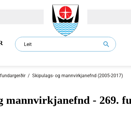
R
Leit
 fundargerðir
/
Skipulags- og mannvirkjanefnd (2005-2017)
g mannvirkjanefnd - 269. fu
dur
l
Eldri borgarar
Sundlaugar
Sorphirða og -förgun
Ráð og nefndir