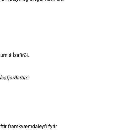
m á Ísafirði.
Ísafjarðarbæ.
ftir framkvæmdaleyfi fyrir