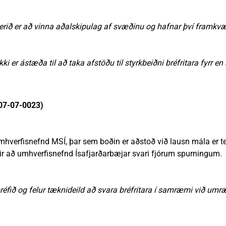
erið er að vinna aðalskipulag af svæðinu og hafnar því framkv
i er ástæða til að taka afstöðu til styrkbeiðni bréfritara fyrr en
07-07-0023)
mhverfisnefnd MSÍ, þar sem boðin er aðstoð við lausn mála er ten
tir að umhverfisnefnd Ísafjarðarbæjar svari fjórum spurningum.
réfið og felur tæknideild að svara bréfritara í samræmi við um