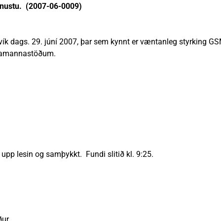
ónustu. (2007-06-0009)
avík dags. 29. júní 2007, þar sem kynnt er væntanleg styrking G
ðamannastöðum.
upp lesin og samþykkt. Fundi slitið kl. 9:25.
ur.