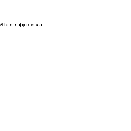
SM farsímaþjónustu á