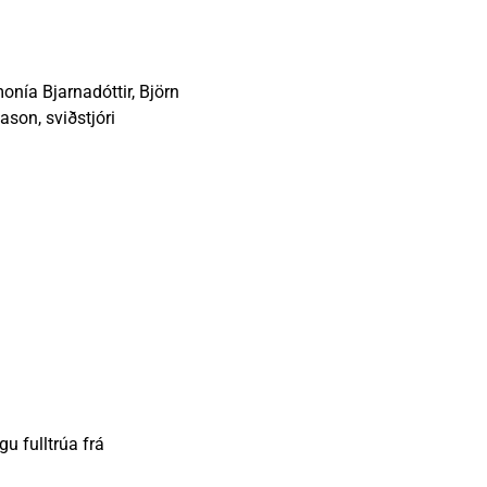
Vinabæir
Almyrkvi á sólu 2026
Gjaldskrár
onía Bjarnadóttir, Björn
ason, sviðstjóri
gu fulltrúa frá