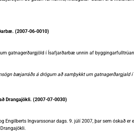
rðarbæ. (2007-06-0010)
m gatnagerðargjöld í Ísafjarðarbæ unnin af byggingarfulltrúanu
umsögn bæjarráðs á drögum að samþykkt um gatnagerðargjald í 
i að Drangajökli. (2007-07-0030)
g Engilberts Ingvarssonar dags. 9. júlí 2007, þar sem óskað er e
 Drangajökli.