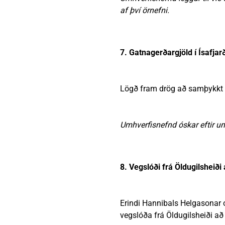
af því örnefni.
7. Gatnagerðargjöld í Ísafja
Lögð fram drög að samþykkt u
Umhverfisnefnd óskar eftir 
8. Vegslóði frá Öldugilsheið
Erindi Hannibals Helgasonar o
vegslóða frá Öldugilsheiði að