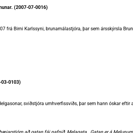
nunar. (2007-07-0016)
2007 frá Birni Karlssyni, brunamálastjóra, þar sem ársskýrsla Bru
7-03-0103)
 Helgasonar, sviðstjóra umhverfissviðs, þar sem hann óskar eftir
 bæjarstjórn að gatan fái nafnið, Melagata. Gatan er á Melunum á