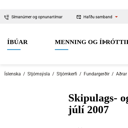
Símanúmer og opnunartímar
Hafðu samband
Fyrirspurnir
ÍBÚAR
MENNING OG ÍÞRÓTTI
Ábendingar og
kvartanir
Íslenska
/
Stjórnsýsla
/
Stjórnkerfi
/
Fundargerðir
/
Aðrar
Skipulags- o
0-6 ára
Lífið í Ísafjarðarbæ
Skipulag og framkvæmdir
Um Ísafjarðarbæ
Grunnskólaal
Íþróttir
Byggingarmá
Stjórnkerfi
júlí 2007