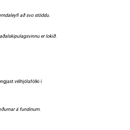
æmdaleyfi að svo stöddu.
 aðalskipulagsvinnu er lokið.
gjast vélhjólafólki í
ræðurnar á fundinum.