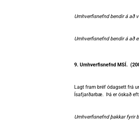
Umhverfisnefnd bendir á að v
Umhverfisnefnd bendir á að ekk
9. Umhverfisnefnd MSÍ. (20
Lagt fram bréf ódagsett frá u
Ísafjarðarbæ. Þá er óskað ef
Umhverfisnefnd þakkar fyrir b