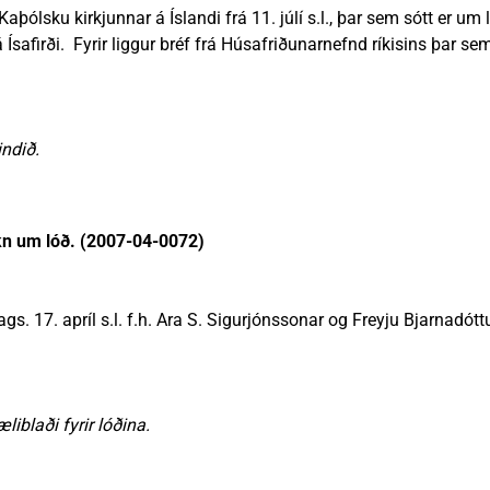
aþólsku kirkjunnar á Íslandi frá 11. júlí s.l., þar sem sótt er um 
 Ísafirði. Fyrir liggur bréf frá Húsafriðunarnefnd ríkisins þar se
ndið.
ókn um lóð. (2007-04-0072)
ags. 17. apríl s.l. f.h. Ara S. Sigurjónssonar og Freyju Bjarnadót
iblaði fyrir lóðina.