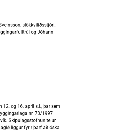
Vinabæir
Almyrkvi á sólu 2026
Gjaldskrár
einsson, slökkviliðsstjóri,
yggingarfulltrúi og Jóhann
12. og 16. apríl s.l., þar sem
byggingarlaga nr. 73/1997
vík. Skipulagsstofnun telur
agið liggur fyrir þarf að óska