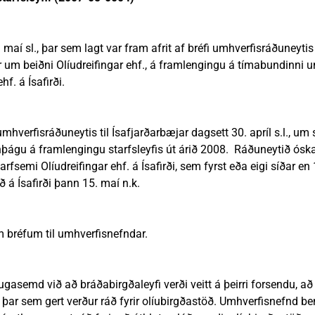
7. maí sl., þar sem lagt var fram afrit af bréfi umhverfisráðuneytis 
 er um beiðni Olíudreifingar ehf., á framlengingu á tímabundinni u
hf. á Ísafirði.
umhverfisráðuneytis til Ísafjarðarbæjar dagsett 30. apríl s.l., 
nþágu á framlengingu starfsleyfis út árið 2008. Ráðuneytið óska
arfsemi Olíudreifingar ehf. á Ísafirði, sem fyrst eða eigi síðar en
 á Ísafirði þann 15. maí n.k.
 bréfum til umhverfisnefndar.
gasemd við að bráðabirgðaleyfi verði veitt á þeirri forsendu, að 
ar sem gert verður ráð fyrir olíubirgðastöð. Umhverfisnefnd ben