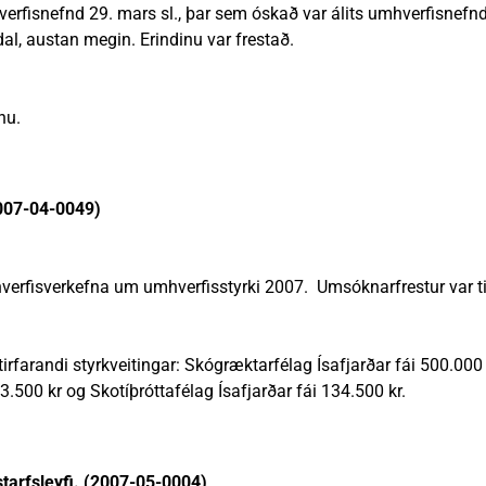
mhverfisnefnd 29. mars sl., þar sem óskað var álits umhverfisnefn
l, austan megin. Erindinu var frestað.
nu.
2007-04-0049)
verfisverkefna um umhverfisstyrki 2007. Umsóknarfrestur var t
rfarandi styrkveitingar: Skógræktarfélag Ísafjarðar fái 500.000
3.500 kr og Skotíþróttafélag Ísafjarðar fái 134.500 kr.
tarfsleyfi. (2007-05-0004)