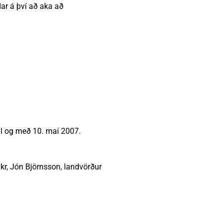
dar á því að aka að
il og með 10. maí 2007.
 kr, Jón Björnsson, landvörður