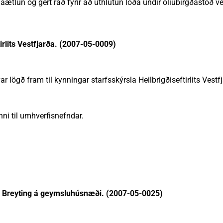
lun og gert ráð fyrir að úthlutun lóða undir olíubirgðastöð ve
tirlits Vestfjarða. (2007-05-0009)
ar lögð fram til kynningar starfsskýrsla Heilbrigðiseftirlits Vestfj
nni til umhverfisnefndar.
 - Breyting á geymsluhúsnæði. (2007-05-0025)