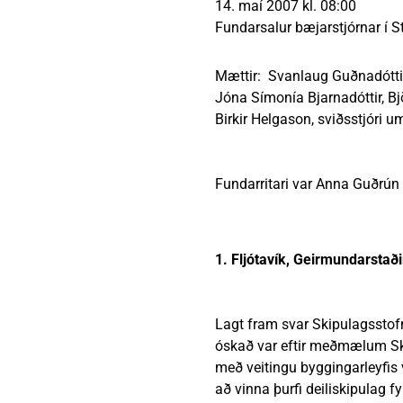
14. maí 2007 kl. 08:00
Heimili
Útivist og náttúra
Umhverfismál
Umsóknir
Nýir íbúar
Ferðamaðuri
Samgöngur
Svið og stofna
Fundarsalur bæjarstjórnar í S
Mættir: Svanlaug Guðnadóttir,
Jóna Símonía Bjarnadóttir, Bj
Birkir Helgason, sviðsstjóri u
Reglur og samþykktir
Fundarritari var Anna Guðrún G
1. Fljótavík, Geirmundarstaði
Lagt fram svar Skipulagsstofnu
óskað var eftir meðmælum Ski
með veitingu byggingarleyfis 
að vinna þurfi deiliskipulag f