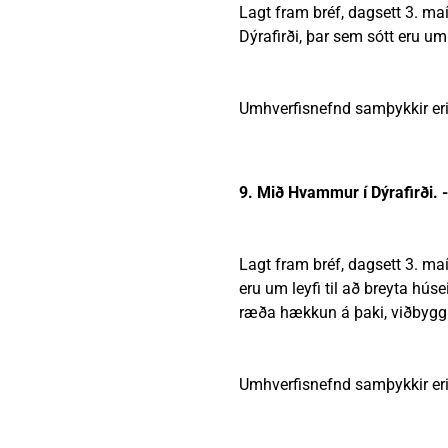
Lagt fram bréf, dagsett 3. m
Dýrafirði, þar sem sótt eru u
Umhverfisnefnd samþykkir eri
9. Mið Hvammur í Dýrafirði. 
Lagt fram bréf, dagsett 3. m
eru um leyfi til að breyta h
ræða hækkun á þaki, viðbyggi
Umhverfisnefnd samþykkir eri