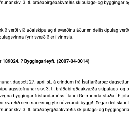
unar skv. 3. tl. bráðabirgðaákvæðis skipulags- og byggingarl
lokið verði við aðalskipulag á svæðinu áður en deiliskipulag ver
ulagsvinna fyrir svæðið er í vinnslu.
ir 189024. ? Byggingarleyfi. (2007-04-0014)
nar, dagsett 27. apríl sl., á erindum frá Ísafjarðarbæ dagsettum 
pulagsstofnunar skv. 3. tl. bráðabirgðaákvæða skipulags- og 
vegna byggingar frístundarhúss í landi Geirmundarstaða í Fljóta
yrir svæðið sem nái einnig yfir núverandi byggð. Þegar deiliskipul
unar skv. 3. tl. bráðabyrgðaákvæðis skipulags- og byggingarl