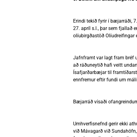
Erindi tekið fyrir í bæjarráði, 
27. apríl s.l., þar sem fjallað
olíubirgðastöð Olíudreifingar e
Jafnframt var lagt fram bréf 
að ráðuneytið hafi veitt unda
Ísafjarðarbæjar til framtíðarst
ennfremur eftir fundi um málið
Bæjarráð vísaði ofangreindum
Umhverfisnefnd gerir ekki athu
við Mávagarð við Sundahöfn, þ