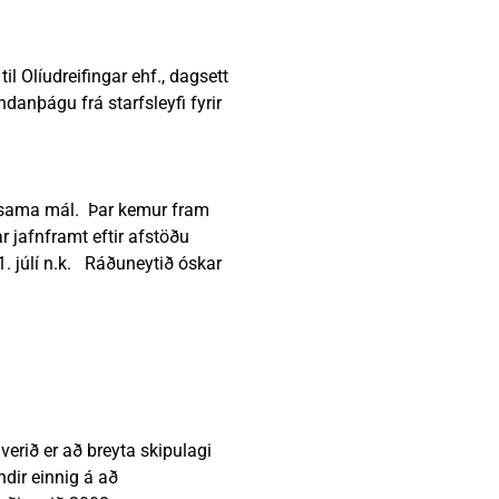
til Olíudreifingar ehf., dagsett
ndanþágu frá starfsleyfi fyrir
um sama mál. Þar kemur fram
r jafnframt eftir afstöðu
 1. júlí n.k. Ráðuneytið óskar
verið er að breyta skipulagi
dir einnig á að