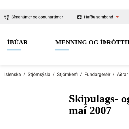
Símanúmer og opnunartímar
Hafðu samband
Fyrirspurnir
ÍBÚAR
MENNING OG ÍÞRÓTTI
Ábendingar og
kvartanir
Íslenska
/
Stjórnsýsla
/
Stjórnkerfi
/
Fundargerðir
/
Aðrar
Skipulags- o
0-6 ára
Lífið í Ísafjarðarbæ
Skipulag og framkvæmdir
Um Ísafjarðarbæ
Grunnskólaal
Íþróttir
Byggingarmá
Stjórnkerfi
maí 2007