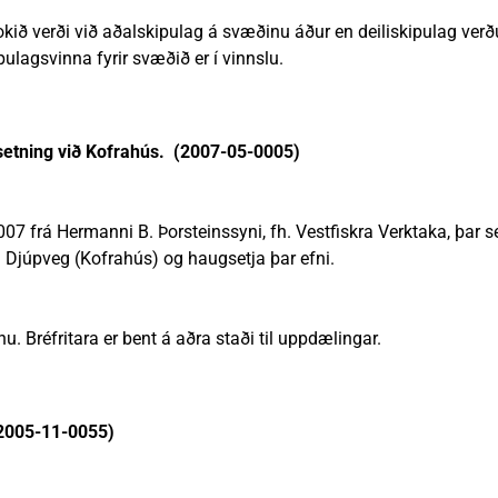
lokið verði við aðalskipulag á svæðinu áður en deiliskipulag ver
ulagsvinna fyrir svæðið er í vinnslu.
gsetning við Kofrahús. (2007-05-0005)
07 frá Hermanni B. Þorsteinssyni, fh. Vestfiskra Verktaka, þar s
n Djúpveg (Kofrahús) og haugsetja þar efni.
. Bréfritara er bent á aðra staði til uppdælingar.
(2005-11-0055)