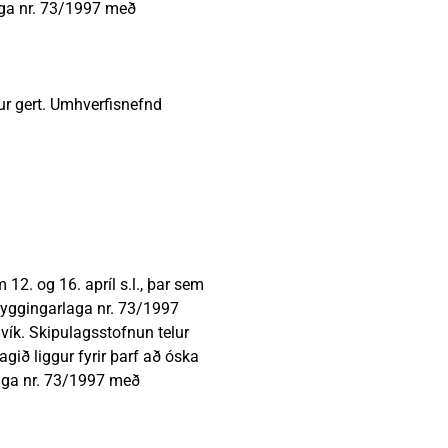
aga nr. 73/1997 með
ður gert. Umhverfisnefnd
12. og 16. apríl s.l., þar sem
byggingarlaga nr. 73/1997
vík. Skipulagsstofnun telur
agið liggur fyrir þarf að óska
aga nr. 73/1997 með