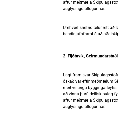
aftur meðmæla Skipulagsstofn
auglýsingu tillögunnar.
Umhverfisnefnd telur rétt að 
bendir jafnframt á að aðalskip
2. Fljótavík, Geirmundarstað
Lagt fram svar Skipulagsstofnu
óskað var eftir meðmælum Ski
með veitingu byggingarleyfis 
að vinna þurfi deiliskipulag f
aftur meðmæla Skipulagsstofn
auglýsingu tillögunnar.