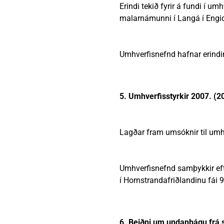
Erindi tekið fyrir á fundi í u
malarnámunni í Langá í Engida
Umhverfisnefnd hafnar erindi
5. Umhverfisstyrkir 2007. (
Lagðar fram umsóknir til umh
Umhverfisnefnd samþykkir efti
í Hornstrandafriðlandinu fái 9
6. Beiðni um undanþágu frá s