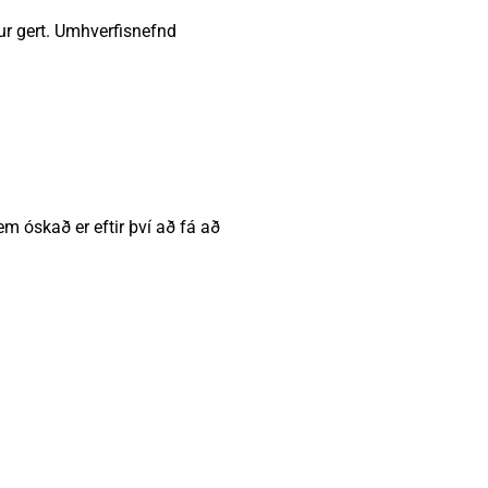
ður gert. Umhverfisnefnd
em óskað er eftir því að fá að