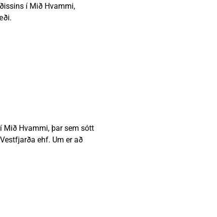
ðissins í Mið Hvammi,
æði.
 í Mið Hvammi, þar sem sótt
Vestfjarða ehf. Um er að