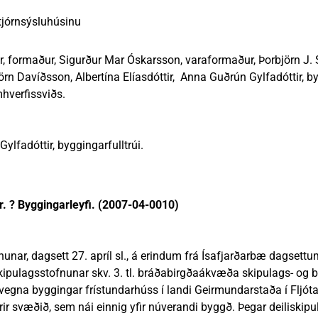
nn
nir
Viðburðir
Veður, færð og náttúruvá
Fréttir og útgáfa
tjórnsýsluhúsinu
 formaður, Sigurður Mar Óskarsson, varaformaður, Þorbjörn J. Sv
örn Davíðsson, Albertína Elíasdóttir, Anna Guðrún Gylfadóttir, b
mhverfissviðs.
ylfadóttir, byggingarfulltrúi.
r. ? Byggingarleyfi. (2007-04-0010)
nar, dagsett 27. apríl sl., á erindum frá Ísafjarðarbæ dagsettum 
pulagsstofnunar skv. 3. tl. bráðabirgðaákvæða skipulags- og 
vegna byggingar frístundarhúss í landi Geirmundarstaða í Fljóta
yrir svæðið, sem nái einnig yfir núverandi byggð. Þegar deiliskipul