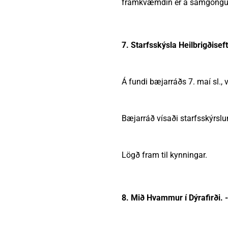
framkvæmdin er á samgönguáæt
7. Starfsskýsla Heilbrigðisef
Á fundi bæjarráðs 7. maí sl., v
Bæjarráð vísaði starfsskýrslu
Lögð fram til kynningar.
8. Mið Hvammur í Dýrafirði.