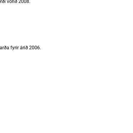
rði vorið 2008.
arða fyrir árið 2006.