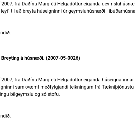
aí 2007, frá Daðínu Margréti Helgadóttur eiganda geymsluhúsnæ
m leyfi til að breyta húseigninni úr geymsluhúsnæði í íbúðarhúsn
ndið.
- Breyting á húsnæði. (2007-05-0026)
aí 2007, frá Daðínu Margréti Helgadóttur eiganda húseignarinnar
úseigninni samkvæmt meðfylgjandi teikningum frá Tækniþjónustu 
ngu bílgeymslu og sólstofu.
ndið.