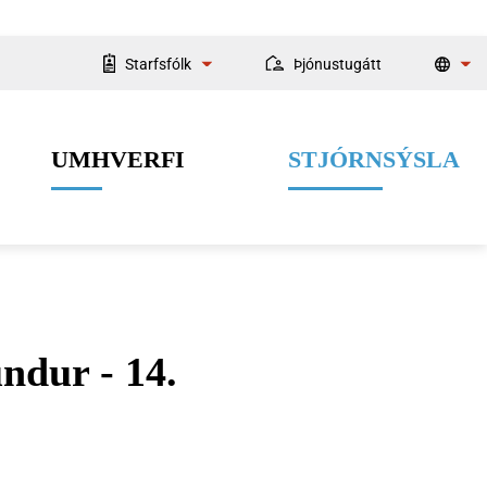
Starfsfólk
Þjónustugátt
Starfsmannaleit
UMHVERFI
STJÓRNSÝSLA
Fyrir starfsmenn
ndur - 14.
Velferðarþjónusta
Menning og listir
Dýrahald
Fjármál