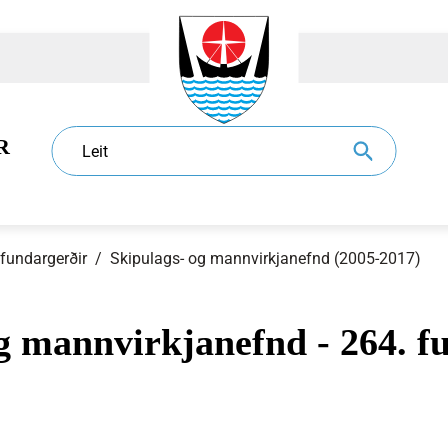
R
Leit
 fundargerðir
/
Skipulags- og mannvirkjanefnd (2005-2017)
g mannvirkjanefnd - 264. fu
dur
l
Eldri borgarar
Sundlaugar
Sorphirða og -förgun
Ráð og nefndir