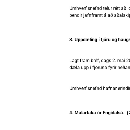
Umhverfisnefnd telur rétt að 
bendir jafnframt á að aðalskip
3. Uppdæling í fjöru og hau
Lagt fram bréf, dags 2. maí 20
dæla upp í fjöruna fyrir neða
Umhverfisnefnd hafnar erindinu
4. Malartaka úr Engidalsá. 