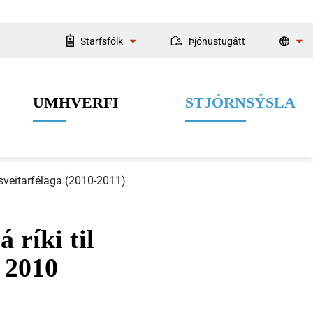
Starfsfólk
Þjónustugátt
Starfsmannaleit
UMHVERFI
STJÓRNSÝSLA
Fyrir starfsmenn
l sveitarfélaga (2010-2011)
 ríki til
Velferðarþjónusta
Menning og listir
Dýrahald
Fjármál
r 2010