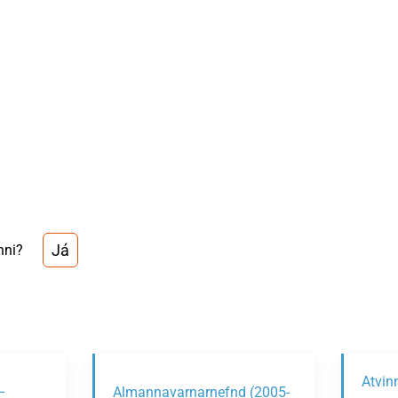
Já
nni?
Atvin
–
Almannavarnarnefnd (2005-