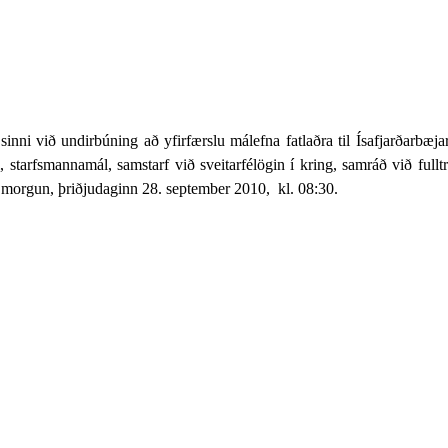
inni við undirbúning að yfirfærslu málefna fatlaðra til Ísafjarðarbæjar
 starfsmannamál, samstarf við sveitarfélögin í kring, samráð við fullt
 morgun, þriðjudaginn 28. september 2010,
kl. 08:30.