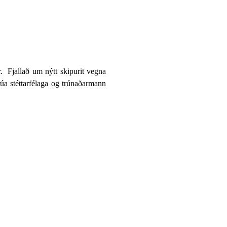
.
Fjallað um nýtt skipurit vegna
rúa stéttarfélaga og trúnaðarmann