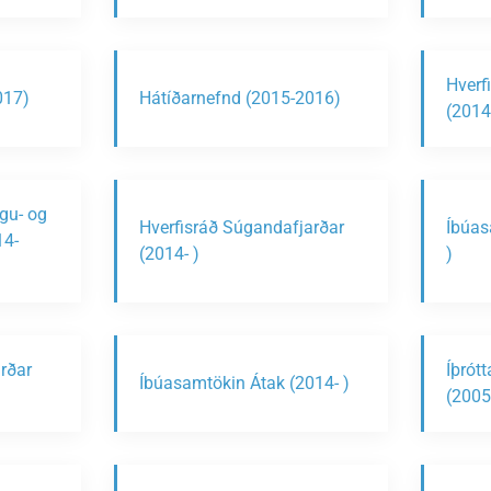
Hverfi
017)
Hátíðarnefnd (2015-2016)
(2014
ngu- og
Hverfisráð Súgandafjarðar
Íbúas
14-
(2014- )
)
rðar
Íþrót
Íbúasamtökin Átak (2014- )
(2005