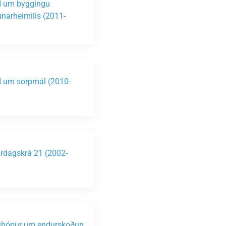
 um byggingu
unarheimilis (2011-
)
 um sorpmál (2010-
)
rdagskrá 21 (2002-
)
shópur um endurskoðun