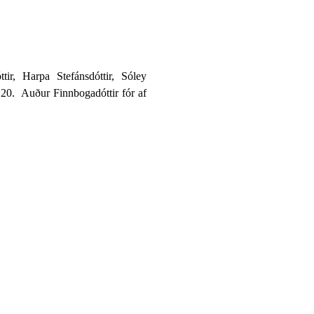
Vinabæir
Almyrkvi á sólu 2026
Gjaldskrár
tir, Harpa Stefánsdóttir, Sóley
:20.
Auður Finnbogadóttir fór af