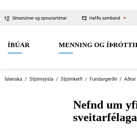
Símanúmer og opnunartímar
Hafðu samband
Fyrirspurnir
ÍBÚAR
MENNING OG ÍÞRÓTTI
Ábendingar og
kvartanir
Íslenska
/
Stjórnsýsla
/
Stjórnkerfi
/
Fundargerðir
/
Aðrar
Nefnd um yfi
0-6 ára
Lífið í Ísafjarðarbæ
Skipulag og framkvæmdir
Um Ísafjarðarbæ
Grunnskólaal
Íþróttir
Byggingarmá
Stjórnkerfi
sveitarfélag