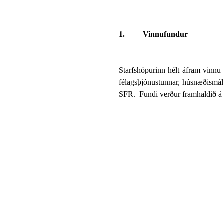
1.
Vinnufundur
Starfshópurinn hélt áfram vinnu s
félagsþjónustunnar, húsnæðismál,
SFR.
Fundi verður framhaldið á