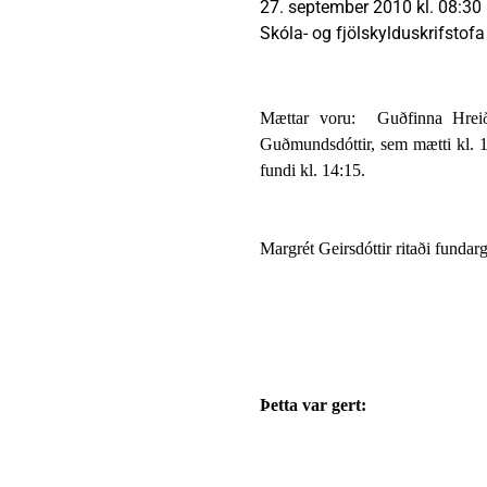
27. september 2010 kl. 08:30
Heimili
Útivist og náttúra
Umhverfismál
Umsóknir
Nýir íbúar
Ferðamaðuri
Samgöngur
Svið og stofna
Skóla- og fjölskylduskrifstofa
Mættar voru:
Guðfinna Hreið
Guðmundsdóttir, sem mætti kl. 13
Reglur og samþykktir
fundi kl. 14:15.
Margrét Geirsdóttir ritaði fundar
Þetta var gert: