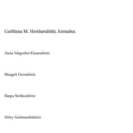
Guðfinna M. Hreiðarsdóttir, formaður.
A
nna Valgerður Einarsdóttir.
Margrét Geirsdóttir.
Harpa Stefánsdóttir
Sóley Guðmundsdóttir