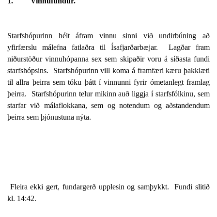
1.
Vinnufundur.
Starfshópurinn hélt áfram vinnu sinni við undirbúning að
yfirfærslu málefna fatlaðra til Ísafjarðarbæjar.
Lagðar fram
niðurstöður vinnuhópanna sex sem skipaðir voru á síðasta fundi
starfshópsins.
Starfshópurinn vill koma á framfæri kæru þakklæti
til allra þeirra sem tóku þátt í vinnunni fyrir ómetanlegt framlag
þeirra.
Starfshópurinn telur mikinn auð liggja í starfsfólkinu, sem
starfar við málaflokkana, sem og notendum og aðstandendum
þeirra sem þjónustuna nýta.
Fleira ekki gert, fundargerð upplesin og samþykkt.
Fundi slitið
kl. 14:42.