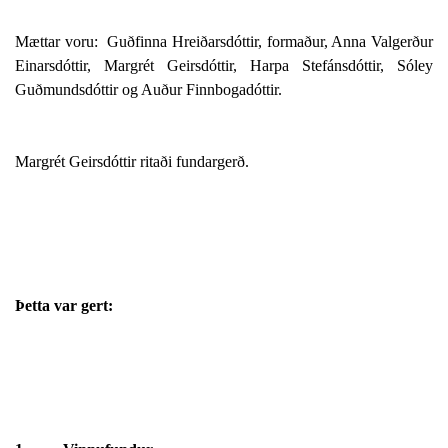
Mættar voru:
Guðfinna Hreiðarsdóttir, formaður, Anna Valgerður
Einarsdóttir, Margrét Geirsdóttir, Harpa Stefánsdóttir, Sóley
Guðmundsdóttir og Auður Finnbogadóttir.
Margrét Geirsdóttir ritaði fundargerð.
Þetta var gert: