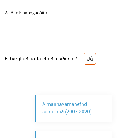
Auður Finnbogadóttir.
Já
Er hægt að bæta efnið á síðunni?
Almannavarnanefnd –
sameinuð (2007-2020)