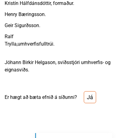
Kristín Hálfdánsdóttir, formaður.
Henry Bæringsson.
Geir Sigurðsson.
Ralf
Trylla,umhverfisfulltrúi.
Jóhann Birkir Helgason, sviðsstjóri umhverfis- og
eignasviðs.
Já
Er hægt að bæta efnið á síðunni?