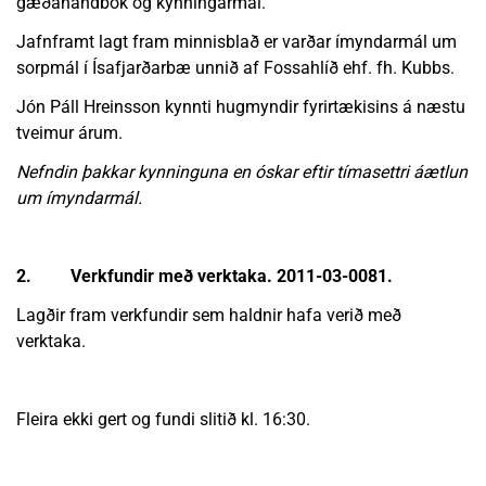
gæðahandbók og kynningarmál.
Jafnframt lagt fram minnisblað er varðar ímyndarmál um
sorpmál í Ísafjarðarbæ unnið af Fossahlíð ehf. fh. Kubbs.
Jón Páll Hreinsson kynnti hugmyndir fyrirtækisins á næstu
tveimur árum.
Nefndin þakkar kynninguna en óskar eftir tímasettri áætlun
um ímyndarmál.
2. Verkfundir með verktaka. 2011-03-0081.
Lagðir fram verkfundir sem haldnir hafa verið með
verktaka.
Fleira ekki gert og fundi slitið kl. 16:30.