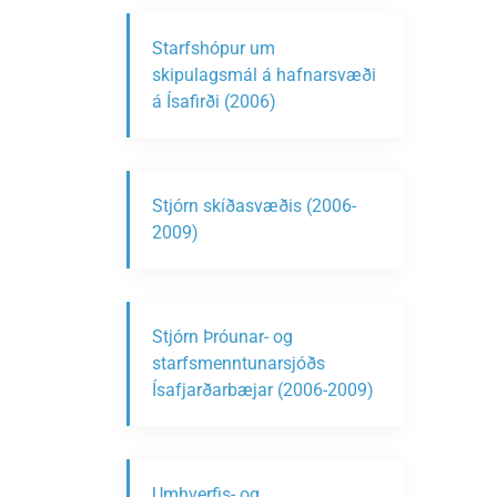
Starfshópur um
skipulagsmál á hafnarsvæði
á Ísafirði (2006)
Stjórn skíðasvæðis (2006-
2009)
Stjórn Þróunar- og
starfsmenntunarsjóðs
Ísafjarðarbæjar (2006-2009)
Umhverfis- og