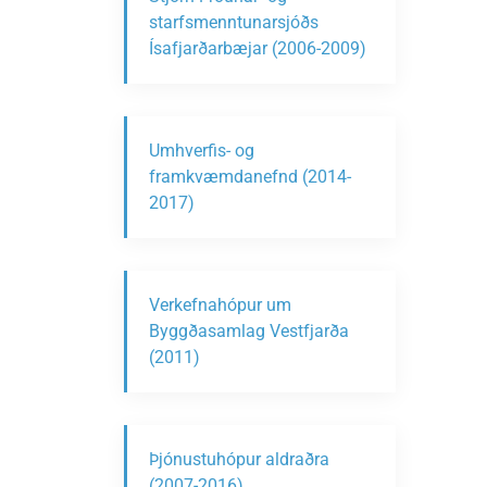
starfsmenntunarsjóðs
Ísafjarðarbæjar (2006-2009)
Umhverfis- og
framkvæmdanefnd (2014-
2017)
Verkefnahópur um
Byggðasamlag Vestfjarða
(2011)
Þjónustuhópur aldraðra
(2007-2016)