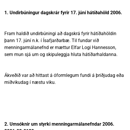
1. Undirbúningur dagskrár fyrir 17. júní hátíðahöld 2006.
Fram haldið undirbúningi að dagskrá fyrir hátíðahöldin
þann 17. júní n.k. í Ísafjarðarbæ. Til fundar við
menningarmálanefnd er mættur Elfar Logi Hannesson,
sem mun sjá um og skipuleggja hluta hátíðarhaldanna.
Ákveðið var að hittast á óformlegum fundi á þriðjudag eða
miðvikudag í næstu viku.
2. Umsóknir um styrki menningarmálanefndar 2006.