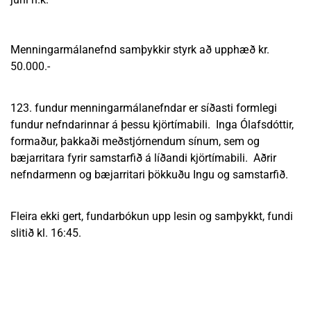
Menningarmálanefnd samþykkir styrk að upphæð kr.
50.000.-
123. fundur menningarmálanefndar er síðasti formlegi
fundur nefndarinnar á þessu kjörtímabili. Inga Ólafsdóttir,
formaður, þakkaði meðstjórnendum sínum, sem og
bæjarritara fyrir samstarfið á líðandi kjörtímabili. Aðrir
nefndarmenn og bæjarritari þökkuðu Ingu og samstarfið.
Fleira ekki gert, fundarbókun upp lesin og samþykkt, fundi
slitið kl. 16:45.