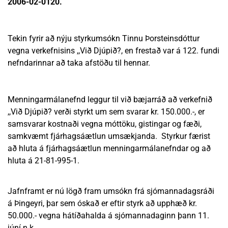
2006-02-0120.
Tekin fyrir að nýju styrkumsókn Tinnu Þorsteinsdóttur
vegna verkefnisins ,,Við Djúpið?, en frestað var á 122. fundi
nefndarinnar að taka afstöðu til hennar.
Menningarmálanefnd leggur til við bæjarráð að verkefnið
,,Við Djúpið? verði styrkt um sem svarar kr. 150.000.-, er
samsvarar kostnaði vegna móttöku, gistingar og fæði,
samkvæmt fjárhagsáætlun umsækjanda. Styrkur færist
að hluta á fjárhagsáætlun menningarmálanefndar og að
hluta á 21-81-995-1.
Jafnframt er nú lögð fram umsókn frá sjómannadagsráði
á Þingeyri, þar sem óskað er eftir styrk að upphæð kr.
50.000.- vegna hátíðahalda á sjómannadaginn þann 11.
júní n.k.