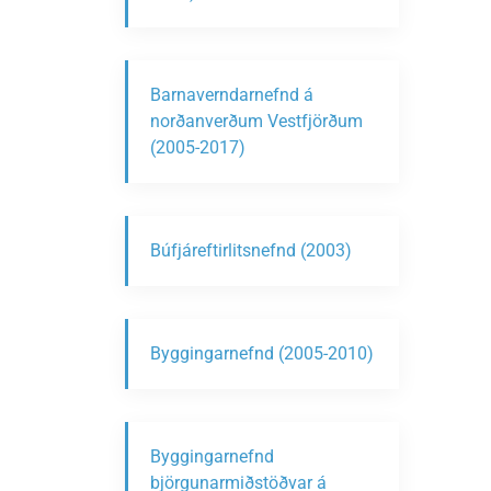
Barnaverndarnefnd á
norðanverðum Vestfjörðum
(2005-2017)
Búfjáreftirlitsnefnd (2003)
Byggingarnefnd (2005-2010)
Byggingarnefnd
björgunarmiðstöðvar á