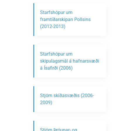
Starfshópur um
framtíðarskipan Pollsins
(2012-2013)
Starfshópur um
skipulagsmál á hafnarsvæði
á Ísafirði (2006)
Stjórn skíðasvæðis (2006-
2009)
Stjórn Þróunar- og