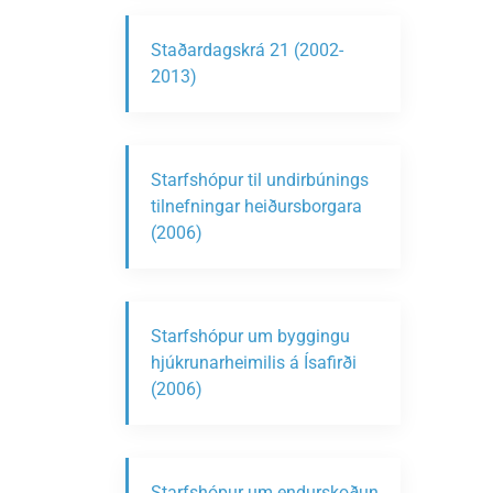
Staðardagskrá 21 (2002-
2013)
Starfshópur til undirbúnings
tilnefningar heiðursborgara
(2006)
Starfshópur um byggingu
hjúkrunarheimilis á Ísafirði
(2006)
Starfshópur um endurskoðun