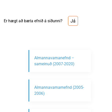
Já
Er hægt að bæta efnið á síðunni?
Almannavarnanefnd –
sameinuð (2007-2020)
Almannavarnarnefnd (2005-
2006)