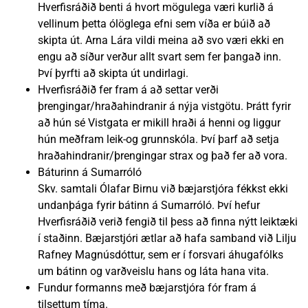
Hverfisráðið benti á hvort mögulega væri kurlið á
vellinum þetta ólöglega efni sem víða er búið að
skipta út. Arna Lára vildi meina að svo væri ekki en
engu að síður verður allt svart sem fer þangað inn.
Því þyrfti að skipta út undirlagi.
Hverfisráðið fer fram á að settar verði
þrengingar/hraðahindranir á nýja vistgötu. Þrátt fyrir
að hún sé Vistgata er mikill hraði á henni og liggur
hún meðfram leik-og grunnskóla. Því þarf að setja
hraðahindranir/þrengingar strax og það fer að vora.
Báturinn á Sumarróló
Skv. samtali Ólafar Birnu við bæjarstjóra fékkst ekki
undanþága fyrir bátinn á Sumarróló. Því hefur
Hverfisráðið verið fengið til þess að finna nýtt leiktæki
í staðinn. Bæjarstjóri ætlar að hafa samband við Lilju
Rafney Magnúsdóttur, sem er í forsvari áhugafólks
um bátinn og varðveislu hans og láta hana vita.
Fundur formanns með bæjarstjóra fór fram á
tilsettum tíma.