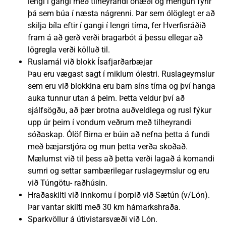
lengi í gangi með tilheyrandi ónæði og mengun fyrir
þá sem búa í næsta nágrenni. Þar sem ólöglegt er að
skilja bíla eftir í gangi í lengri tíma, fer Hverfisráðið
fram á að gerð verði bragarbót á þessu ellegar að
lögregla verði kölluð til.
Ruslamál við blokk Ísafjarðarbæjar
Þau eru vægast sagt í miklum ólestri. Ruslageymslur
sem eru við blokkina eru barn síns tíma og því hanga
auka tunnur utan á þeim. Þetta veldur því að
sjálfsögðu, að þær brotna auðveldlega og rusl fýkur
upp úr þeim í vondum veðrum með tilheyrandi
sóðaskap. Ólöf Birna er búin að nefna þetta á fundi
með bæjarstjóra og mun þetta verða skoðað.
Mælumst við til þess að þetta verði lagað á komandi
sumri og settar sambærilegar ruslageymslur og eru
við Túngötu- raðhúsin.
Hraðaskilti við innkomu í þorpið við Sætún (v/Lón).
Þar vantar skilti með 30 km hámarkshraða.
Sparkvöllur á útivistarsvæði við Lón.