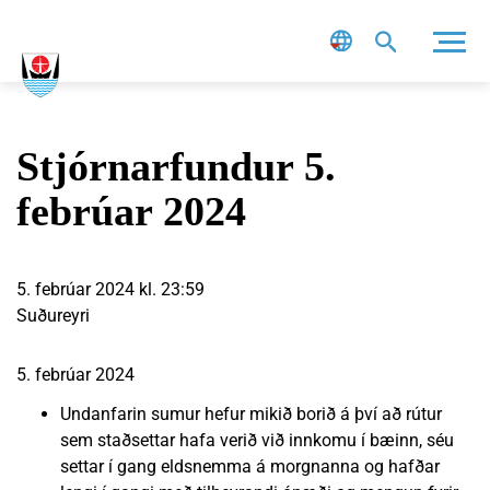
Leit
Stjórnarfundur 5.
febrúar 2024
5. febrúar 2024 kl. 23:59
Suðureyri
5. febrúar 2024
Undanfarin sumur hefur mikið borið á því að rútur
sem staðsettar hafa verið við innkomu í bæinn, séu
settar í gang eldsnemma á morgnanna og hafðar