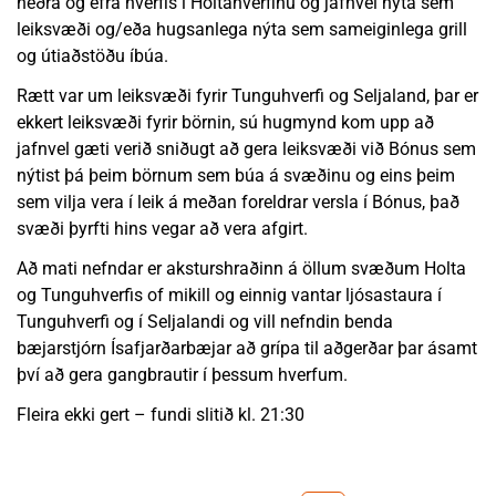
neðra og efra hverfis í Holtahverfinu og jafnvel nýta sem
leiksvæði og/eða hugsanlega nýta sem sameiginlega grill
og útiaðstöðu íbúa.
Rætt var um leiksvæði fyrir Tunguhverfi og Seljaland, þar er
ekkert leiksvæði fyrir börnin, sú hugmynd kom upp að
jafnvel gæti verið sniðugt að gera leiksvæði við Bónus sem
nýtist þá þeim börnum sem búa á svæðinu og eins þeim
sem vilja vera í leik á meðan foreldrar versla í Bónus, það
svæði þyrfti hins vegar að vera afgirt.
Að mati nefndar er aksturshraðinn á öllum svæðum Holta
og Tunguhverfis of mikill og einnig vantar ljósastaura í
Tunguhverfi og í Seljalandi og vill nefndin benda
bæjarstjórn Ísafjarðarbæjar að grípa til aðgerðar þar ásamt
því að gera gangbrautir í þessum hverfum.
Fleira ekki gert – fundi slitið kl. 21:30