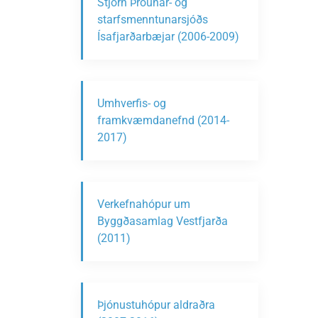
Stjórn Þróunar- og
starfsmenntunarsjóðs
Ísafjarðarbæjar (2006-2009)
Umhverfis- og
framkvæmdanefnd (2014-
2017)
Verkefnahópur um
Byggðasamlag Vestfjarða
(2011)
Þjónustuhópur aldraðra