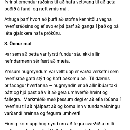
fyrir stjórnendur ráðsins til að hafa vettvang til að geta
boðið á fundi og rætt ýmis mál.
Athuga þarf hvort að þurfi að stofna kennitölu vegna
hverfisráðsins og ef svo er þá þarf að ganga í það og þá
láta gjaldkera hafa prókúru.
3. Önnur mál
Þar sem að þetta var fyrsti fundur sáu ekki allir
nefndarmenn sér fært að mæta.
Ýmsum hugmyndum var vellt upp er varða verkefni sem
hverfisráð gæti stýrt og haft aðkomu að. Til dæmis
þrifadagur hverfanna – hugmyndin er að allir íbúar taki
þátt og hjálpast að við að gera umhverfið hreint og
fallegra. Markmiðið með þessum degi er að efla íbúana í
hverfinu til að hjálpast að og koma inn vitundarvakningu
varðandi hreinna og fegurra umhverfi.
Einnig kom upp hugmynd um að fegra svæðið á milli