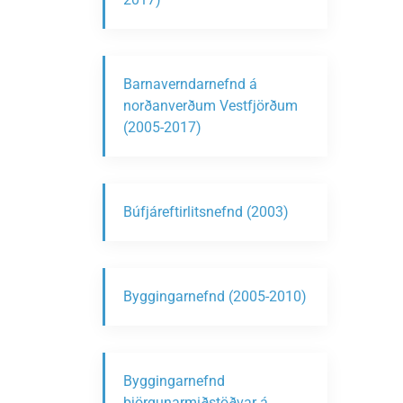
Barnaverndarnefnd á
norðanverðum Vestfjörðum
(2005-2017)
Búfjáreftirlitsnefnd (2003)
Byggingarnefnd (2005-2010)
Byggingarnefnd
björgunarmiðstöðvar á