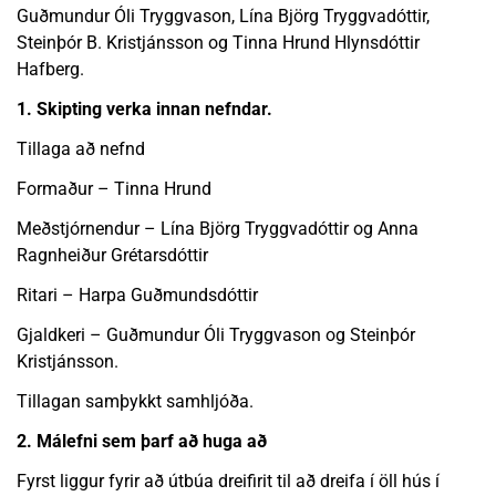
Guðmundur Óli Tryggvason, Lína Björg Tryggvadóttir,
Steinþór B. Kristjánsson og Tinna Hrund Hlynsdóttir
Hafberg.
1. Skipting verka innan nefndar.
Tillaga að nefnd
Formaður – Tinna Hrund
Meðstjórnendur – Lína Björg Tryggvadóttir og Anna
Ragnheiður Grétarsdóttir
Ritari – Harpa Guðmundsdóttir
Gjaldkeri – Guðmundur Óli Tryggvason og Steinþór
Kristjánsson.
Tillagan samþykkt samhljóða.
2. Málefni sem þarf að huga að
Fyrst liggur fyrir að útbúa dreifirit til að dreifa í öll hús í