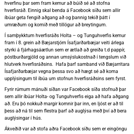
hverfinu þar sem fram kemur að búið sé að stofna
hverfisráð. Einnig skal benda á Facebook síðu sem allir
íbúar geta fengið aðgang að og þannig tekið þátt í
umræðum og komið með tillögur að breytingum.
Í samþykktum hverfisráðs Holta – og Tunguhverfis kemur
fram í 8. grein að Bæjarstjórn Ísafjarðarbæjar veiti árlega
styrki á fjárhagsáætlun sem er ætlað að greiða t.d pappír,
póstburðargjöld og annan umsýslukostnað í tengslum við
hlutverk hverfisráðsins. Hafa þarf samband við Bæjarritara
Ísafjarðarbæjar vegna þessa svo að hægt sé að koma
upplýsingum til íbúa um stofnun hverfisráðsins sem fyrst.
Fyrir rúmum mánuði síðan var Facebook síða stofnuð þar
sem allir íbúar Holta- og Tunguhverfis eiga að hafa aðgang
að. Eru þó nokkuð margir komnir þar inn, en ljóst er að til
þess að ná til sem flestra þarf að auglýsa með því að bera
auglýsingar í hús.
Ákveðið var að stofa aðra Facebook síðu sem er eingöngu