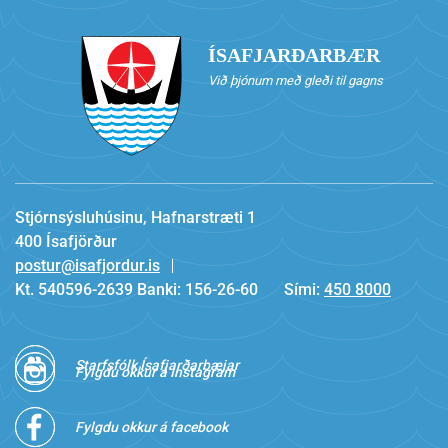
ÍSAFJARÐARBÆR
Við þjónum með gleði til gagns
Stjórnsýsluhúsinu, Hafnarstræti 1
400 Ísafjörður
postur@isafjordur.is
Kt. 540596-2639 Banki: 156-26-60
Sími:
450 8000
Starfsfólk Ísafjarðarbæjar
Fylgdu okkur á Instagram
Fylgdu okkur á facebook