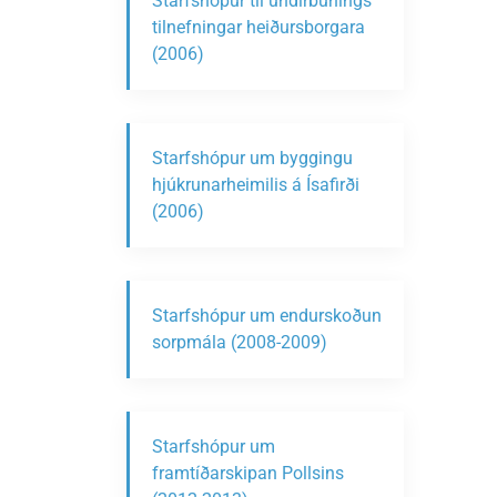
Starfshópur til undirbúnings
tilnefningar heiðursborgara
(2006)
Starfshópur um byggingu
hjúkrunarheimilis á Ísafirði
(2006)
Starfshópur um endurskoðun
sorpmála (2008-2009)
Starfshópur um
framtíðarskipan Pollsins