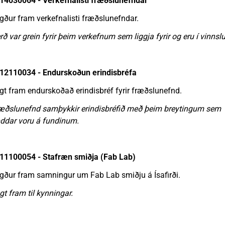
14030064 - Verkefnalisti fræðslunefndar
gður fram verkefnalisti fræðslunefndar.
rð var grein fyrir þeim verkefnum sem liggja fyrir og eru í vinnslu
12110034 - Endurskoðun erindisbréfa
gt fram endurskoðað erindisbréf fyrir fræðslunefnd.
æðslunefnd samþykkir erindisbréfið með þeim breytingum sem
ddar voru á fundinum.
11100054 - Stafræn smiðja (Fab Lab)
gður fram samningur um Fab Lab smiðju á Ísafirði.
gt fram til kynningar.