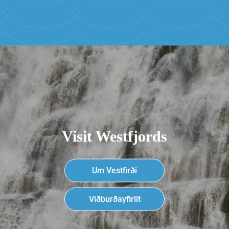
Visit Westfjords
Um Vestfirði
Viðburðayfirlit