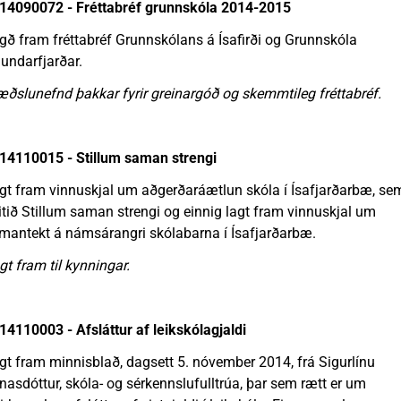
14090072 - Fréttabréf grunnskóla 2014-2015
gð fram fréttabréf Grunnskólans á Ísafirði og Grunnskóla
undarfjarðar.
æðslunefnd þakkar fyrir greinargóð og skemmtileg fréttabréf.
14110015 - Stillum saman strengi
gt fram vinnuskjal um aðgerðaráætlun skóla í Ísafjarðarbæ, se
itið Stillum saman strengi og einnig lagt fram vinnuskjal um
mantekt á námsárangri skólabarna í Ísafjarðarbæ.
gt fram til kynningar.
14110003 - Afsláttur af leikskólagjaldi
gt fram minnisblað, dagsett 5. nóvember 2014, frá Sigurlínu
nasdóttur, skóla- og sérkennslufulltrúa, þar sem rætt er um