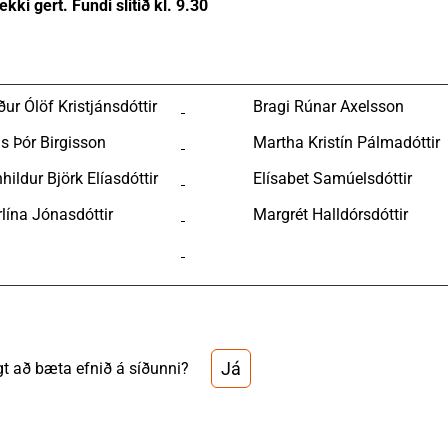
ekki gert. Fundi slitið kl. 9.30
ður Ólöf Kristjánsdóttir
Bragi Rúnar Axelsson
s Þór Birgisson
Martha Kristín Pálmadóttir
ildur Björk Elíasdóttir
Elísabet Samúelsdóttir
rlína Jónasdóttir
Margrét Halldórsdóttir
Já
t að bæta efnið á síðunni?