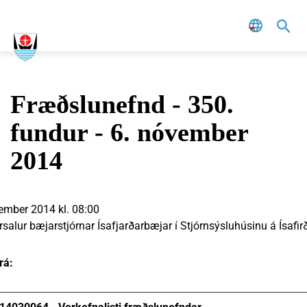
Leit
Fræðslunefnd - 350.
fundur - 6. nóvember
2014
ember 2014 kl. 08:00
salur bæjarstjórnar Ísafjarðarbæjar í Stjórnsýsluhúsinu á Ísafirð
rá: