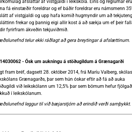
rirkomulag afsláttar af vistgjaldi í leikskóla. Eins og reglurnar er
na fá einstæðir foreldrar og ef báðir foreldrar eru námsmenn 3
slátt af vistgjaldi og upp hafa komið hugmyndir um að tekjuten
sláttinn frekar og þannig eigi allir kost á að sækja um ef þeir fal
dir fyrirfram ákveðin tekjuviðmið.
æðslunefnd telur ekki ráðlagt að gera breytingar á afslættinum.
14030062 - Ósk um aukningu á stöðugildum á Grænagarði
gt fram bréf, dagsett 28. október 2014, frá Maríu Valberg, skólas
ikskólans Grænagarðs, þar sem hún óskar eftir að fá að auka
öðugildi við leikskólann um 12,5% þar sem börnum hefur fjölgað
kkuð í leikskólanum.
æðslunefnd leggur til við bæjarstjórn að erindið verði samþykkt.