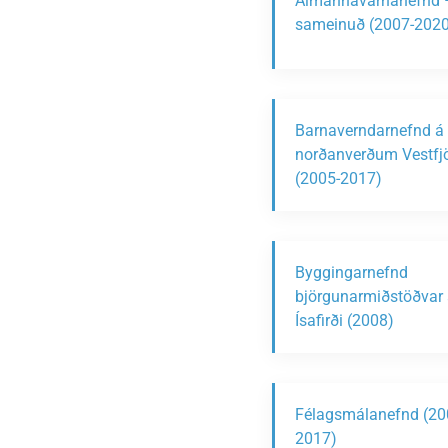
Almannavarnanefnd 
sameinuð (2007-2020
Barnaverndarnefnd á
norðanverðum Vestf
(2005-2017)
Byggingarnefnd
björgunarmiðstöðvar 
Ísafirði (2008)
Félagsmálanefnd (20
2017)