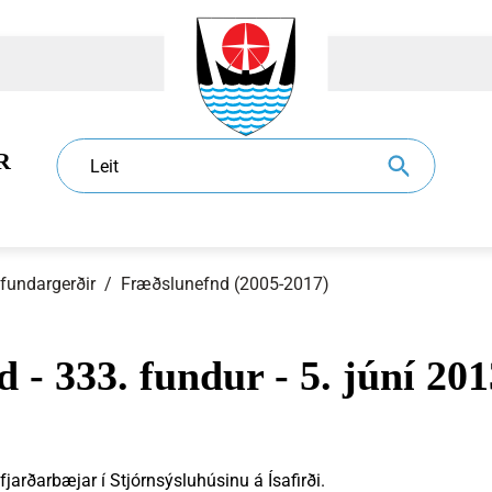
R
Leit
 fundargerðir
/
Fræðslunefnd (2005-2017)
 - 333. fundur - 5. júní 201
dur
l
Eldri borgarar
Sundlaugar
Sorphirða og -förgun
Ráð og nefndir
jarðarbæjar í Stjórnsýsluhúsinu á Ísafirði.