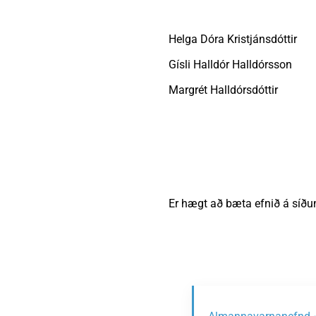
Helga Dóra Kristjánsdóttir
Gísli Halldór Halldórsson
Margrét Halldórsdóttir
Er hægt að bæta efnið á síðu