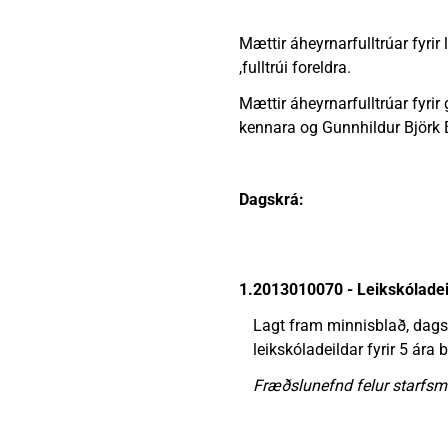
Heimili
Útivist og náttúra
Umhverfismál
Umsóknir
Nýir íbúar
Ferðamaðuri
Samgöngur
Svið og stofna
Mættir áheyrnarfulltrúar fyrir 
,fulltrúi foreldra.
Mættir áheyrnarfulltrúar fyrir 
kennara og Gunnhildur Björk Elí
Reglur og samþykktir
Dagskrá:
1.
2013010070 - Leikskóladeild
Lagt fram minnisblað, dagse
leikskóladeildar fyrir 5 ára 
Fræðslunefnd felur starfsm