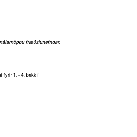
armálamöppu fræðslunefndar.
yrir 1. - 4. bekk í