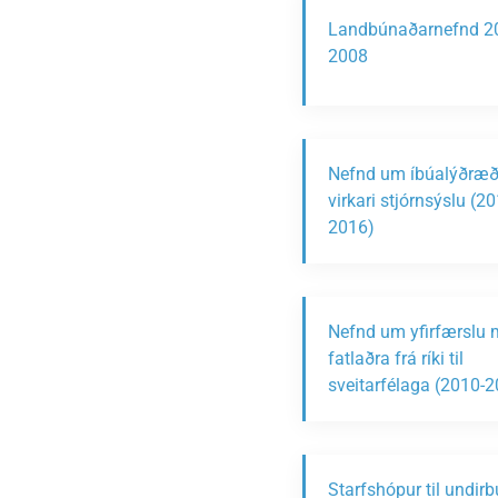
Landbúnaðarnefnd 2
2008
Nefnd um íbúalýðræð
virkari stjórnsýslu (20
2016)
Nefnd um yfirfærslu 
fatlaðra frá ríki til
sveitarfélaga (2010-
Starfshópur til undir