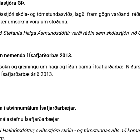
astjóra GÞ.
ðsstjóri skóla- og tómstundasviðs, lagði fram gögn varðandi ráðn
Tvær umsóknir voru um stöðuna.
Stefanía Helga Ásmundsdóttir verði ráðin sem skólastjóri við 
an nemenda í Ísafjarðarbæ 2013.
sókn og greiningu um hagi og líðan barna í Ísafjarðarbæ. Niðu
í Ísafjarðarbæ árið 2013.
 í atvinnumálum Ísafjarðarbæjar.
álastefnu Ísafjarðarbæjar.
i Halldórsdóttur, sviðsstjóra skóla - og tómstundasviðs að kom
m.