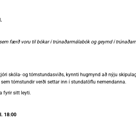
.
ir sem færð voru til bókar í trúnaðarmálabók og geymd í trúnað
tjóri skóla- og tómstundasviðs, kynnti hugmynd að nýju skipulagi f
 sem tómstundir verði settar inn í stundatöflu nemendanna.
yrir sitt leyti.
kl. 18:00