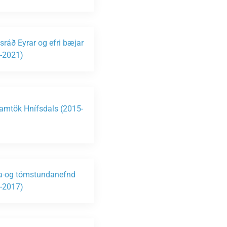
sráð Eyrar og efri bæjar
-2021)
amtök Hnífsdals (2015-
ta-og tómstundanefnd
-2017)