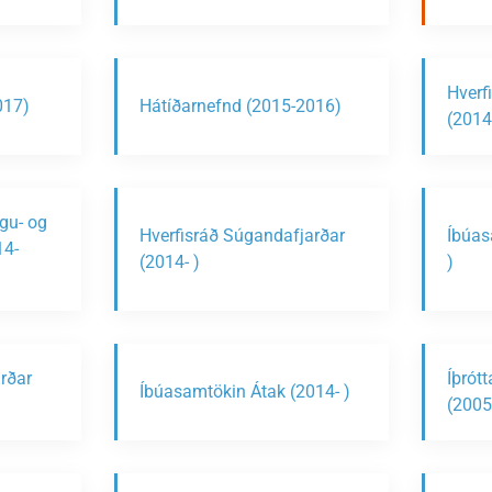
Hverfi
017)
Hátíðarnefnd (2015-2016)
(2014
ngu- og
Hverfisráð Súgandafjarðar
Íbúas
14-
(2014- )
)
rðar
Íþrót
Íbúasamtökin Átak (2014- )
(2005