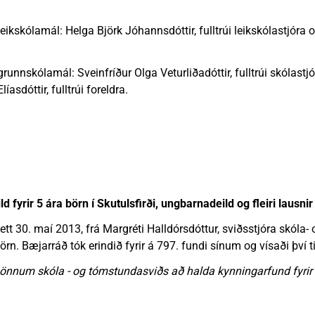
nn
nir
Viðburðir
Veður, færð og náttúruvá
Fréttir og útgáfa
leikskólamál: Helga Björk Jóhannsdóttir, fulltrúi leikskólastjóra o
grunnskólamál: Sveinfríður Olga Veturliðadóttir, fulltrúi skólastjó
asdóttir, fulltrúi foreldra.
 fyrir 5 ára börn í Skutulsfirði, ungbarnadeild og fleiri lausni
tt 30. maí 2013, frá Margréti Halldórsdóttur, sviðsstjóra skóla
börn. Bæjarráð tók erindið fyrir á 797. fundi sínum og vísaði því 
önnum skóla - og tómstundasviðs að halda kynningarfund fyrir f