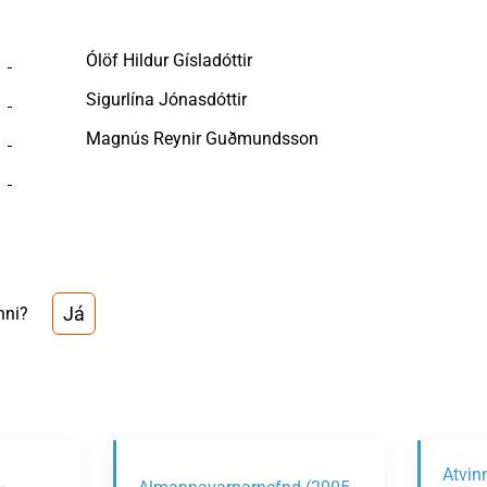
Ólöf Hildur Gísladóttir
Sigurlína Jónasdóttir
Magnús Reynir Guðmundsson
Já
nni?
Atvin