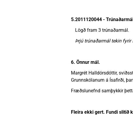
5.
2011120044 - Trúnaðarmál
Lögð fram 3 trúnaðarmál.
Þrjú trúnaðarmál tekin fyr
6. Önnur mál.
Margrét Halldórsdóttir, sviðss
Grunnskólanum á Ísafirði, þar
Fræðslunefnd samþykkir þetta f
Fleira ekki gert. Fundi slitið 