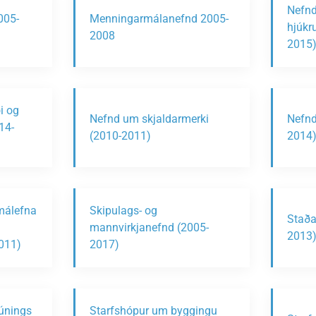
Nefnd
005-
Menningarmálanefnd 2005-
hjúkr
2008
2015
i og
Nefnd um skjaldarmerki
Nefnd
14-
(2010-2011)
2014
málefna
Skipulags- og
Staða
mannvirkjanefnd (2005-
2013
2011)
2017)
búnings
Starfshópur um byggingu