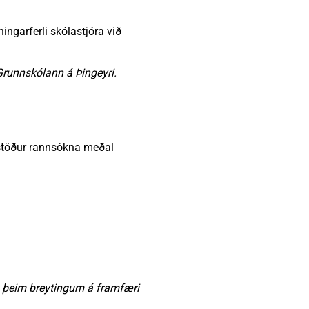
ingarferli skólastjóra við
Grunnskólann á Þingeyri.
rstöður rannsókna meðal
a þeim breytingum á framfæri