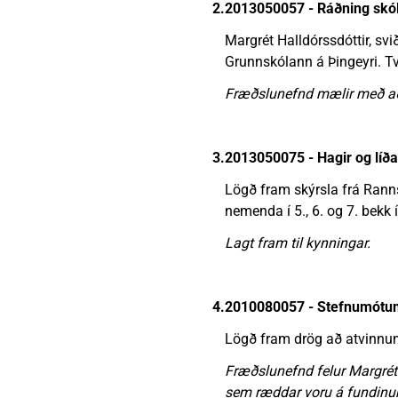
2.
2013050057 - Ráðning skól
Margrét Halldórssdóttir, svi
Grunnskólann á Þingeyri. 
Fræðslunefnd mælir með að 
3.
2013050075 - Hagir og líð
Lögð fram skýrsla frá Rann
nemenda í 5., 6. og 7. bekk 
Lagt fram til kynningar.
4.
2010080057 - Stefnumótum
Lögð fram drög að atvinnum
Fræðslunefnd felur Margrét
sem ræddar voru á fundinu