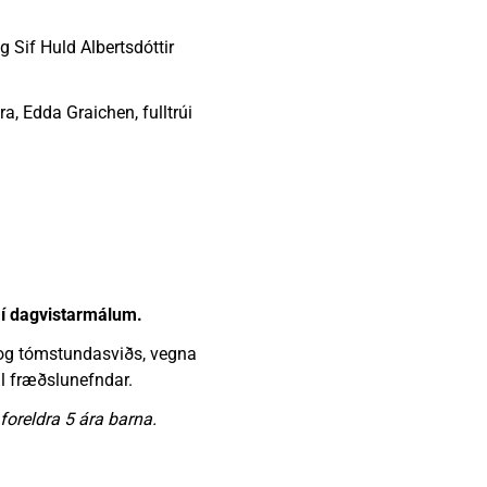
Vinabæir
Almyrkvi á sólu 2026
Gjaldskrár
g Sif Huld Albertsdóttir
ra, Edda Graichen, fulltrúi
r í dagvistarmálum.
- og tómstundasviðs, vegna
til fræðslunefndar.
oreldra 5 ára barna.