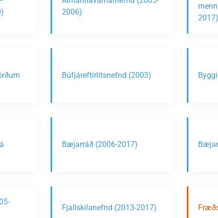
–
Almannavarnarnefnd (2005-
menni
)
2006)
2017
jörðum
Búfjáreftirlitsnefnd (2003)
Byggi
á
Bæjarráð (2006-2017)
Bæjar
05-
Fjallskilanefnd (2013-2017)
Fræðs