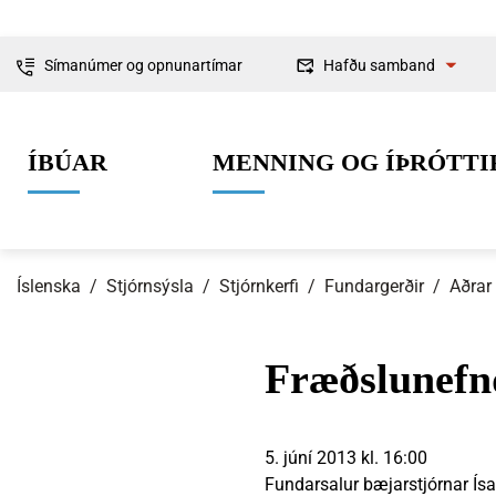
Símanúmer og opnunartímar
Hafðu samband
Fyrirspurnir
ÍBÚAR
MENNING OG ÍÞRÓTTI
Ábendingar og
kvartanir
Íslenska
/
Stjórnsýsla
/
Stjórnkerfi
/
Fundargerðir
/
Aðrar
Fræðslunefnd
0-6 ára
Lífið í Ísafjarðarbæ
Skipulag og framkvæmdir
Um Ísafjarðarbæ
Grunnskólaal
Íþróttir
Byggingarmá
Stjórnkerfi
5. júní 2013 kl. 16:00
Fundarsalur bæjarstjórnar Ísaf