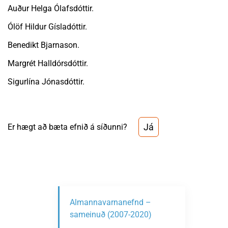
Auður Helga Ólafsdóttir.
Ólöf Hildur Gísladóttir.
Benedikt Bjarnason.
Margrét Halldórsdóttir.
Sigurlína Jónasdóttir.
Já
Er hægt að bæta efnið á síðunni?
Almannavarnanefnd –
sameinuð (2007-2020)