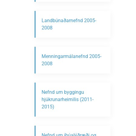
Landbúnaðarnefnd 2005-
2008
Menningarmálanefnd 2005-
2008
Nefnd um byggingu
hjúkrunarheimilis (2011-
2015)
Nefnd um íbúalýðræði og