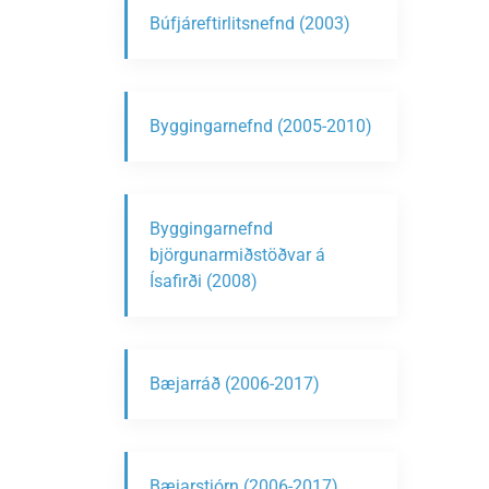
Búfjáreftirlitsnefnd (2003)
Byggingarnefnd (2005-2010)
Byggingarnefnd
björgunarmiðstöðvar á
Ísafirði (2008)
Bæjarráð (2006-2017)
Bæjarstjórn (2006-2017)