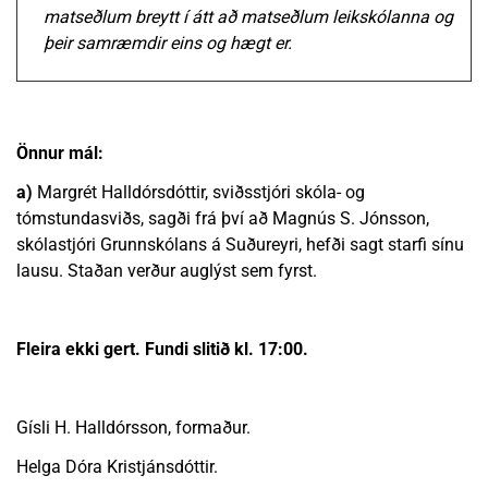
matseðlum breytt í átt að matseðlum leikskólanna og
þeir samræmdir eins og hægt er.
Önnur mál:
a)
Margrét Halldórsdóttir, sviðsstjóri skóla- og
tómstundasviðs, sagði frá því að Magnús S. Jónsson,
skólastjóri Grunnskólans á Suðureyri, hefði sagt starfi sínu
lausu. Staðan verður auglýst sem fyrst.
Fleira ekki gert. Fundi slitið kl. 17:00.
Gísli H. Halldórsson, formaður.
Helga Dóra Kristjánsdóttir.