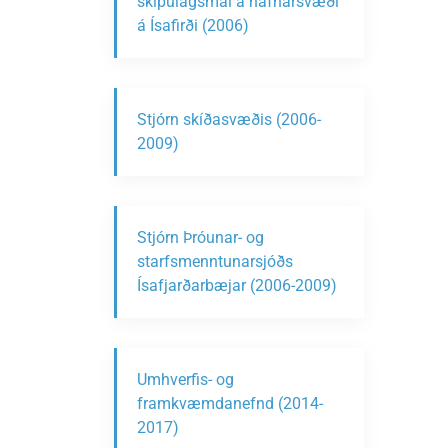
skipulagsmál á hafnarsvæði
á Ísafirði (2006)
Stjórn skíðasvæðis (2006-
2009)
Stjórn Þróunar- og
starfsmenntunarsjóðs
Ísafjarðarbæjar (2006-2009)
Umhverfis- og
framkvæmdanefnd (2014-
2017)