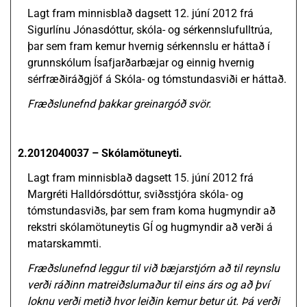
Lagt fram minnisblað dagsett 12. júní 2012 frá
Sigurlínu Jónasdóttur, skóla- og sérkennslufulltrúa,
þar sem fram kemur hvernig sérkennslu er háttað í
grunnskólum Ísafjarðarbæjar og einnig hvernig
sérfræðiráðgjöf á Skóla- og tómstundasviði er háttað.
Fræðslunefnd þakkar greinargóð svör.
2.
2012040037 – Skólamötuneyti.
Lagt fram minnisblað dagsett 15. júní 2012 frá
Margréti Halldórsdóttur, sviðsstjóra skóla- og
tómstundasviðs, þar sem fram koma hugmyndir að
rekstri skólamötuneytis GÍ og hugmyndir að verði á
matarskammti.
Fræðslunefnd leggur til við bæjarstjórn að til reynslu
verði ráðinn matreiðslumaður til eins árs og að því
loknu verði metið hvor leiðin kemur betur út. Þá verði