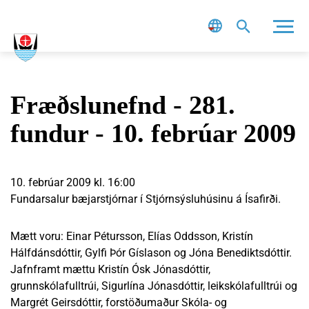
Leit
Fræðslunefnd - 281.
fundur - 10. febrúar 2009
10. febrúar 2009 kl. 16:00
Fundarsalur bæjarstjórnar í Stjórnsýsluhúsinu á Ísafirði.
Mætt voru: Einar Pétursson, Elías Oddsson, Kristín
Hálfdánsdóttir, Gylfi Þór Gíslason og Jóna Benediktsdóttir.
Jafnframt mættu Kristín Ósk Jónasdóttir,
grunnskólafulltrúi, Sigurlína Jónasdóttir, leikskólafulltrúi og
Margrét Geirsdóttir, forstöðumaður Skóla- og