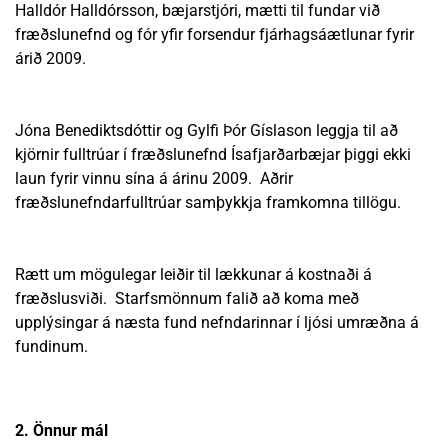
Halldór Halldórsson, bæjarstjóri, mætti til fundar við
fræðslunefnd og fór yfir forsendur fjárhagsáætlunar fyrir
árið 2009.
Jóna Benediktsdóttir og Gylfi Þór Gíslason leggja til að
kjörnir fulltrúar í fræðslunefnd Ísafjarðarbæjar þiggi ekki
laun fyrir vinnu sína á árinu 2009. Aðrir
fræðslunefndarfulltrúar samþykkja framkomna tillögu.
Rætt um mögulegar leiðir til lækkunar á kostnaði á
fræðslusviði. Starfsmönnum falið að koma með
upplýsingar á næsta fund nefndarinnar í ljósi umræðna á
fundinum.
2. Önnur mál