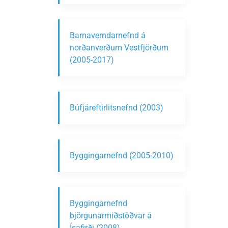
Barnaverndarnefnd á
norðanverðum Vestfjörðum
(2005-2017)
Búfjáreftirlitsnefnd (2003)
Byggingarnefnd (2005-2010)
Byggingarnefnd
björgunarmiðstöðvar á
Ísafirði (2008)