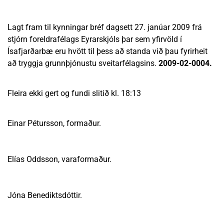
Lagt fram til kynningar bréf dagsett 27. janúar 2009 frá
stjórn foreldrafélags Eyrarskjóls þar sem yfirvöld í
Ísafjarðarbæ eru hvött til þess að standa við þau fyrirheit
að tryggja grunnþjónustu sveitarfélagsins.
2009-02-0004.
Fleira ekki gert og fundi slitið kl. 18:13
Einar Pétursson, formaður.
Elías Oddsson, varaformaður.
Jóna Benediktsdóttir.