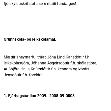
fjölskylduskrifstofu sem ritaði fundargerð.
Grunnskóla- og leikskólamál.
Mættir áheyrnarfulltrúar, Jóna Lind Karlsdóttir f.h.
leikskólastjóra, Jóhanna Ásgeirsdóttir f.h. skólastjóra,
Auðbjörg Halla Knútsdóttir f.h. kennara og Þórdís
Jensdóttir f.h. foreldra.
1. Fjárhagsáætlun 2009. 2008-09-0008.