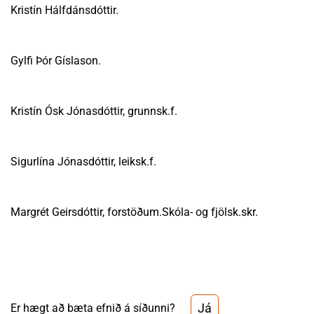
Kristín Hálfdánsdóttir.
Gylfi Þór Gíslason.
Kristín Ósk Jónasdóttir, grunnsk.f.
Sigurlína Jónasdóttir, leiksk.f.
Margrét Geirsdóttir, forstöðum.Skóla- og fjölsk.skr.
Já
Er hægt að bæta efnið á síðunni?