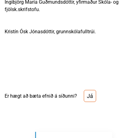
Ingibjörg María Guðmundsdóttir, yfirmaður Skóla- og
fjölsk.skrifstofu.
Kristín Ósk Jónasdóttir, grunnskólafulltrúi.
Já
Er hægt að bæta efnið á síðunni?