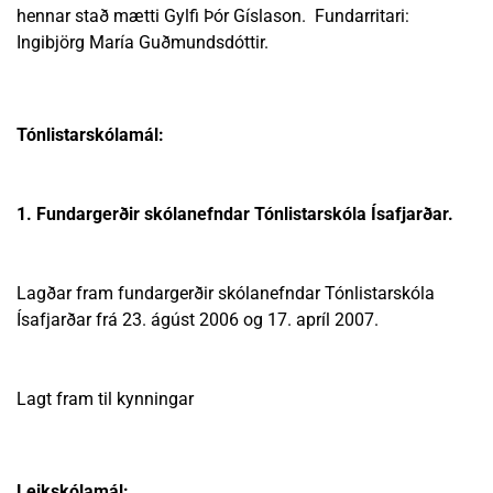
hennar stað mætti Gylfi Þór Gíslason. Fundarritari:
Ingibjörg María Guðmundsdóttir.
Tónlistarskólamál:
1. Fundargerðir skólanefndar Tónlistarskóla Ísafjarðar.
Lagðar fram fundargerðir skólanefndar Tónlistarskóla
Ísafjarðar frá 23. ágúst 2006 og 17. apríl 2007.
Lagt fram til kynningar
Leikskólamál: