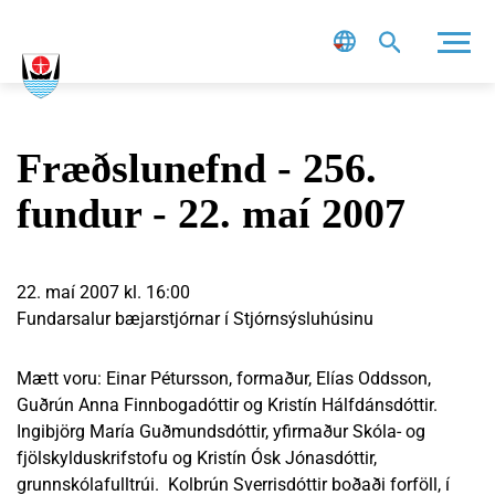
Leit
Fræðslunefnd - 256.
fundur - 22. maí 2007
22. maí 2007 kl. 16:00
Fundarsalur bæjarstjórnar í Stjórnsýsluhúsinu
Mætt voru: Einar Pétursson, formaður, Elías Oddsson,
Guðrún Anna Finnbogadóttir og Kristín Hálfdánsdóttir.
Ingibjörg María Guðmundsdóttir, yfirmaður Skóla- og
fjölskylduskrifstofu og Kristín Ósk Jónasdóttir,
grunnskólafulltrúi. Kolbrún Sverrisdóttir boðaði forföll, í