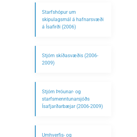
Starfshópur um
skipulagsmál á hafnarsvæði
á Ísafirði (2006)
Stjórn skíðasvæðis (2006-
2009)
Stjórn Þróunar- og
starfsmenntunarsjóðs
Ísafjarðarbæjar (2006-2009)
Umhverfis- og