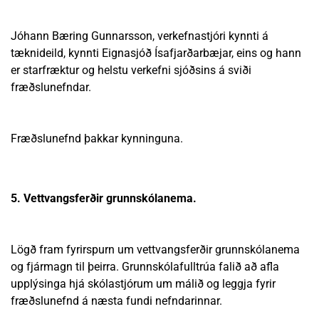
Jóhann Bæring Gunnarsson, verkefnastjóri kynnti á
tæknideild, kynnti Eignasjóð Ísafjarðarbæjar, eins og hann
er starfræktur og helstu verkefni sjóðsins á sviði
fræðslunefndar.
Fræðslunefnd þakkar kynninguna.
5. Vettvangsferðir grunnskólanema.
Lögð fram fyrirspurn um vettvangsferðir grunnskólanema
og fjármagn til þeirra. Grunnskólafulltrúa falið að afla
upplýsinga hjá skólastjórum um málið og leggja fyrir
fræðslunefnd á næsta fundi nefndarinnar.