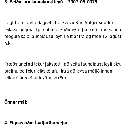
3. Beiðni um launalaust leyfi. 2007-05-0079
Lagt fram bréf ódagsett, frá Svövu Rán Valgeirsdóttur,
leikskólastjóra Tjarnabæ á Suðureyri, þar sem hún kannar
möguleika á launalausu leyfi í eitt ár frá og með 12. ágúst
n.k.
Fræðslunefnd tekur jákvætt í að veita launalaust leyfi skv.
bréfinu og felur leikskólafulltrúa að leysa málið innan
leikskólans ef af leyfinu verður.
Önnur mál:
4. Eignasjóður Ísafjarðarbæjar.