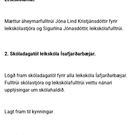
Mættur áheyrnarfulltrúi Jóna Lind Kristjánsdóttir fyrir
leikskólastjóra og Sigurlína Jónasdóttir, leikskólafulltrúi.
2. Skóladagatöl leikskóla Ísafjarðarbæjar.
Lögð fram skóladagatöl fyrir alla leikskóla Íafjarðarbæjar.
Fulltrúi skólastjóra og leikskólafulltrúi veittu nánari
upplýsingar um skólahaldið.
Lagt fram til kynningar