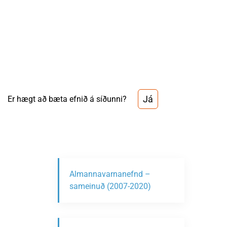
Já
Er hægt að bæta efnið á síðunni?
Almannavarnanefnd –
sameinuð (2007-2020)