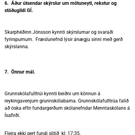
6. Áður útsendar skýrslur um mötuneyti, rekstur og
stöðugildi GÍ.
Skarphéðinn Jónsson kynnti skýrslurnar og svaraði
fyrirspurnum. Fræslunefnd lýsir ánægju sinni með gerð
skýrslanna.
7. Önnur mál.
Grunnskólafulltrúi kynnti beiðni um könnun á
reykingavenjum grunnskólabarna. Grunnskólafulltrúa falið
að óska eftir fundargerðum skólanefndar Menntaskólans á
Ísafirði.
Fleira ekki gert fundi slitið kl: 17:35.