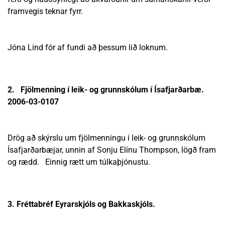
framvegis teknar fyrr.
Jóna Lind fór af fundi að þessum lið loknum.
2. Fjölmenning í leik- og grunnskólum í Ísafjarðarbæ.
2006-03-0107
Drög að skýrslu um fjölmenningu í leik- og grunnskólum
Ísafjarðarbæjar, unnin af Sonju Elínu Thompson, lögð fram
og rædd. Einnig rætt um túlkaþjónustu.
3. Fréttabréf Eyrarskjóls og Bakkaskjóls.