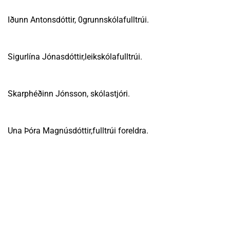
Iðunn Antonsdóttir, 0grunnskólafulltrúi.
Sigurlína Jónasdóttir,leikskólafulltrúi.
Skarphéðinn Jónsson, skólastjóri.
Una Þóra Magnúsdóttir,fulltrúi foreldra.