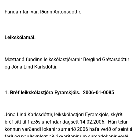
Fundarritari var: Iðunn Antonsdóttir.
Leikskólamál:
Mættar á fundinn leikskólastjórarnir Berglind Grétarsdóttir
og Jóna Lind Karlsdóttir.
1. Bréf leikskólastjóra Eyrarskjóls. 2006-01-0085
Jóna Lind Karlssdóttir, leikskólastjóri Eyrarskjóls, skýrði
bréf sitt til fræðslunefndar dagsett 14.02.2006. Hún telur
könnun varðandi lokanir sumarið 2006 hafa verið of seint á
ferð og nauðsynlegt að ákvarðanir um sumarlokanir verði