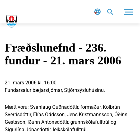
Leit
Fræðslunefnd - 236.
fundur - 21. mars 2006
21. mars 2006 kl. 16:00
Fundarsalur bæjarstjórnar, Stjórnsýsluhúsinu.
Mætt voru: Svanlaug Guðnadóttir, formaður, Kolbrún
Sverrisdóttir, Elías Oddsson, Jens Kristmannsson, Óðinn
Gestsson, Iðunn Antonsdóttir, grunnskólafulltrúi og
Sigurlína Jónasdóttir, leikskólafulltrúi.