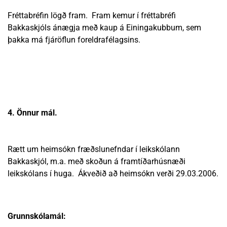
Fréttabréfin lögð fram. Fram kemur í fréttabréfi
Bakkaskjóls ánægja með kaup á Einingakubbum, sem
þakka má fjáröflun foreldrafélagsins.
4. Önnur mál.
Rætt um heimsókn fræðslunefndar í leikskólann
Bakkaskjól, m.a. með skoðun á framtíðarhúsnæði
leikskólans í huga. Ákveðið að heimsókn verði 29.03.2006.
Grunnskólamál: