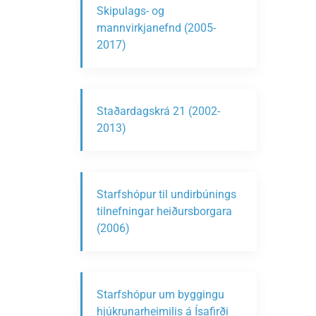
Skipulags- og
mannvirkjanefnd (2005-
2017)
Staðardagskrá 21 (2002-
2013)
Starfshópur til undirbúnings
tilnefningar heiðursborgara
(2006)
Starfshópur um byggingu
hjúkrunarheimilis á Ísafirði