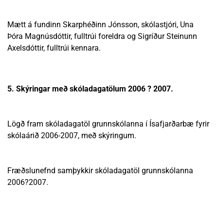
Mætt á fundinn Skarphéðinn Jónsson, skólastjóri, Una
Þóra Magnúsdóttir, fulltrúi foreldra og Sigríður Steinunn
Axelsdóttir, fulltrúi kennara.
5. Skýringar með skóladagatölum 2006 ? 2007.
Lögð fram skóladagatöl grunnskólanna í Ísafjarðarbæ fyrir
skólaárið 2006-2007, með skýringum.
Fræðslunefnd samþykkir skóladagatöl grunnskólanna
2006?2007.