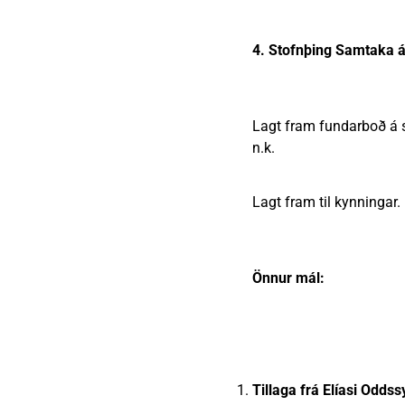
4. Stofnþing Samtaka 
Lagt fram fundarboð á 
n.k.
Lagt fram til kynningar.
Önnur mál:
Tillaga frá Elíasi Odds