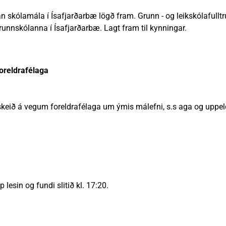
an skólamála í Ísafjarðarbæ lögð fram. Grunn - og leikskólafull
runnskólanna í Ísafjarðarbæ. Lagt fram til kynningar.
oreldrafélaga
ð á vegum foreldrafélaga um ýmis málefni, s.s aga og uppeldi,
 lesin og fundi slitið kl. 17:20.