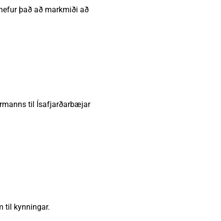
 hefur það að markmiði að
armanns til Ísafjarðarbæjar
til kynningar.