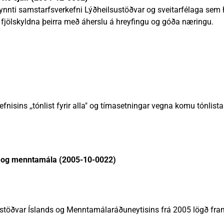
ynnti samstarfsverkefni Lýðheilsustöðvar og sveitarfélaga sem
 fjölskyldna þeirra með áherslu á hreyfingu og góða næringu.
nisins ,,tónlist fyrir alla" og tímasetningar vegna komu tónlist
 ? og menntamála (2005-10-0022)
töðvar Íslands og Menntamálaráðuneytisins frá 2005 lögð fram 