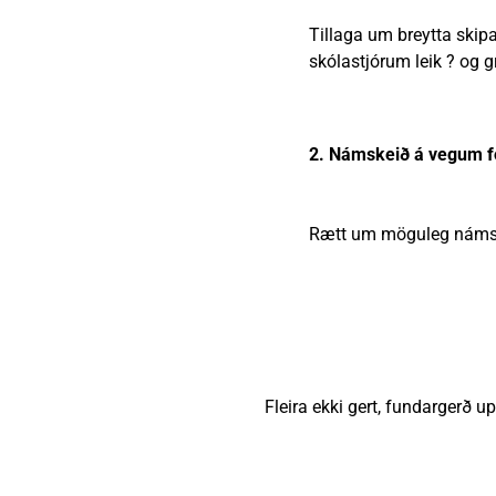
Tillaga um breytta skip
skólastjórum leik ? og g
2. Námskeið á vegum f
Rætt um möguleg námskei
Fleira ekki gert, fundargerð upp