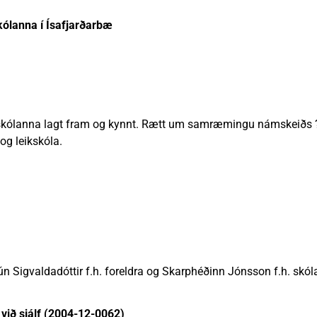
kólanna í Ísafjarðarbæ
kskólanna lagt fram og kynnt. Rætt um samræmingu námskeiðs 
og leikskóla.
ún Sigvaldadóttir f.h. foreldra og Skarphéðinn Jónsson f.h. skóla
 við sjálf (2004-12-0062)