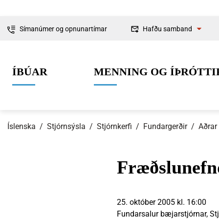
Símanúmer og opnunartímar
Hafðu samband
Fyrirspurnir
ÍBÚAR
MENNING OG ÍÞRÓTTI
Ábendingar og
kvartanir
Íslenska
/
Stjórnsýsla
/
Stjórnkerfi
/
Fundargerðir
/
Aðrar
Fræðslunefnd
0-6 ára
Lífið í Ísafjarðarbæ
Skipulag og framkvæmdir
Um Ísafjarðarbæ
Grunnskólaal
Íþróttir
Byggingarmá
Stjórnkerfi
25. október 2005 kl. 16:00
Fundarsalur bæjarstjórnar, Stj