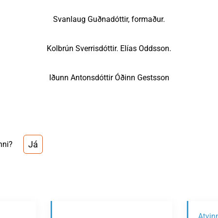
Svanlaug Guðnadóttir, formaður.
Kolbrún Sverrisdóttir. Elías Oddsson.
Iðunn Antonsdóttir Óðinn Gestsson
Já
nni?
Atvin