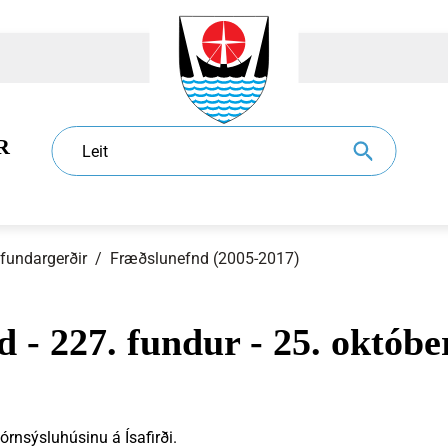
R
Leit
 fundargerðir
/
Fræðslunefnd (2005-2017)
 - 227. fundur - 25. októbe
dur
l
Eldri borgarar
Sundlaugar
Sorphirða og -förgun
Ráð og nefndir
órnsýsluhúsinu á Ísafirði.