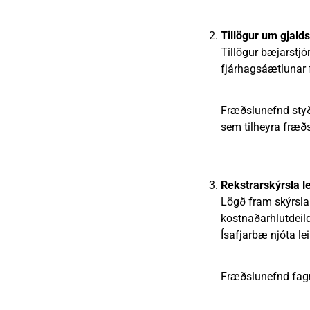
Tillögur um gjald
Tillögur bæjarstjó
fjárhagsáætlunar 
Fræðslunefnd styð
sem tilheyra fræð
Rekstrarskýrsla l
Lögð fram skýrsla
kostnaðarhlutdeild
Ísafjarbæ njóta lei
Fræðslunefnd fagn