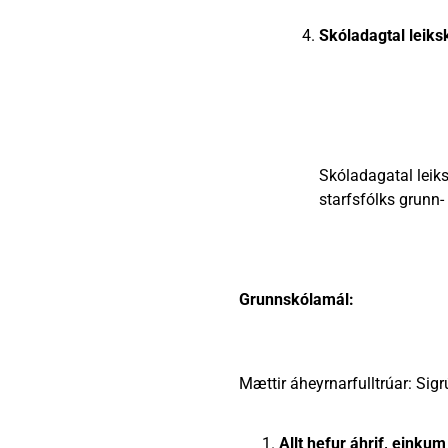
Skóladagtal leiks
Skóladagatal lei
starfsfólks grunn- 
Grunnskólamál:
Mættir áheyrnarfulltrúar: Sigr
Allt hefur áhrif, einkum