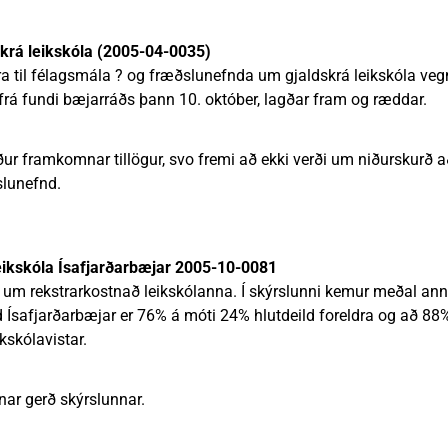
skrá leikskóla (2005-04-0035)
ra til félagsmála ? og fræðslunefnda um gjaldskrá leikskóla ve
frá fundi bæjarráðs þann 10. október, lagðar fram og ræddar.
ur framkomnar tillögur, svo fremi að ekki verði um niðurskurð a
slunefnd.
eikskóla Ísafjarðarbæjar 2005-10-0081
 um rekstrarkostnað leikskólanna. Í skýrslunni kemur meðal an
 Ísafjarðarbæjar er 76% á móti 24% hlutdeild foreldra og að 88% 
kskólavistar.
ar gerð skýrslunnar.