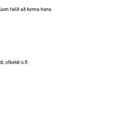
trúum falið að kynna hana
 ofbeldi o.fl.