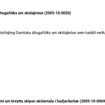
áhugafólks um skólaþróun (2005-10-0020)
stofnþing Samtaka áhugafólks um skólaþróun sem haldið verðu
syni um breytta skipan skólamála í Ísafjarðarbæ (2005-10-0069