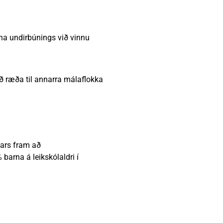
gna undirbúnings við vinnu
ð ræða til annarra málaflokka
nars fram að
barna á leikskólaldri í