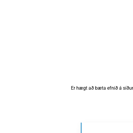
Er hægt að bæta efnið á síðu