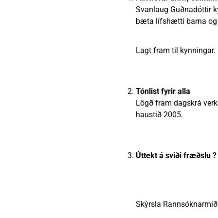
Svanlaug Guðnadóttir k
bæta lífshætti barna og
Lagt fram til kynningar.
Tónlist fyrir alla
Lögð fram dagskrá verkef
haustið 2005.
Úttekt á sviði fræðslu
Skýrsla Rannsóknarmiðs