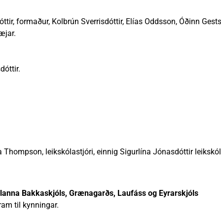
nn
nir
Viðburðir
Veður, færð og náttúruvá
Fréttir og útgáfa
ir, formaður, Kolbrún Sverrisdóttir, Elías Oddsson, Óðinn Gest
æjar.
dóttir.
 Thompson, leikskólastjóri, einnig Sigurlína Jónasdóttir leikskóla
ólanna Bakkaskjóls, Grænagarðs, Laufáss og Eyrarskjóls
ram til kynningar.