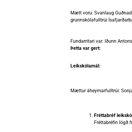
Heimili
Útivist og náttúra
Umhverfismál
Umsóknir
Nýir íbúar
Ferðamaðuri
Samgöngur
Svið og stofna
Mætt voru: Svanlaug Guðnadótt
grunnskólafulltrúi Ísafjarðarb
Reglur og samþykktir
Fundarritari var: Iðunn Antons
Þetta var gert:
Leikskólamál:
Mættur áheyrnarfulltrúi: Sonja
Fréttabréf leiksk
Fréttabréfin lögð f