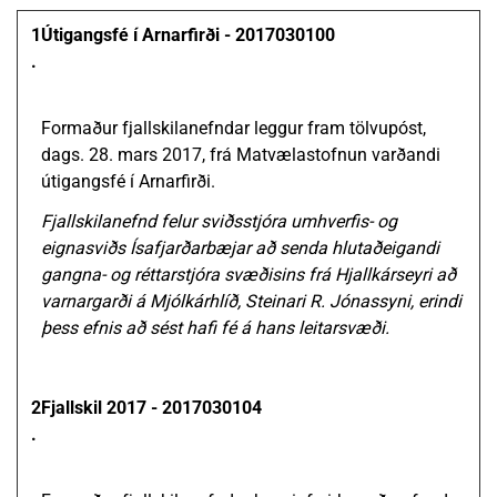
1
Útigangsfé í Arnarfirði - 2017030100
.
Formaður fjallskilanefndar leggur fram tölvupóst,
dags. 28. mars 2017, frá Matvælastofnun varðandi
útigangsfé í Arnarfirði.
Fjallskilanefnd felur sviðsstjóra umhverfis- og
eignasviðs Ísafjarðarbæjar að senda hlutaðeigandi
gangna- og réttarstjóra svæðisins frá Hjallkárseyri að
varnargarði á Mjólkárhlíð, Steinari R. Jónassyni, erindi
þess efnis að sést hafi fé á hans leitarsvæði.
2
Fjallskil 2017 - 2017030104
.