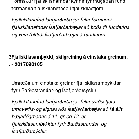
Formaður fjallskilanefndar kynnir fyrirhugaðan fund
formanna fjallskilanefnda í fjallskilastjórn.
Fjallskilanefnd Ísafjarðarbæjar felur formanni
fjallskilanefndar Ísafjarðarbæjar að boða til fundarins
og vera fulltrúi Ísafjarðarbæjar á fundinum.
3
Fjallskilasamþykkt, skilgreining á einstaka greinum.
.
- 2017030105
Umræða um einstaka greinar fjallskilasamþykktar
fyrir Barðastrandar- og Ísafjarðarsýslur.
Fjallskilanefnd Ísafjarðarbæjar felur sviðsstjóra
umhverfis- og eignasviðs Ísafjarðarbæjar að fá álit
bæjarlögmanns á 11. gr. og 12. gr.
fjallskilasamþykktar fyrir Barðastrandar- og
Ísafjarðarsýslur.