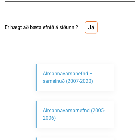
Já
Er hægt að bæta efnið á síðunni?
Almannavarnanefnd –
sameinuð (2007-2020)
Almannavarnarnefnd (2005-
2006)