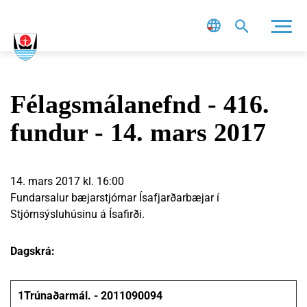
Leit
Félagsmálanefnd - 416.
fundur - 14. mars 2017
14. mars 2017 kl. 16:00
Fundarsalur bæjarstjórnar Ísafjarðarbæjar í
Stjórnsýsluhúsinu á Ísafirði.
Dagskrá:
1
Trúnaðarmál. - 2011090094