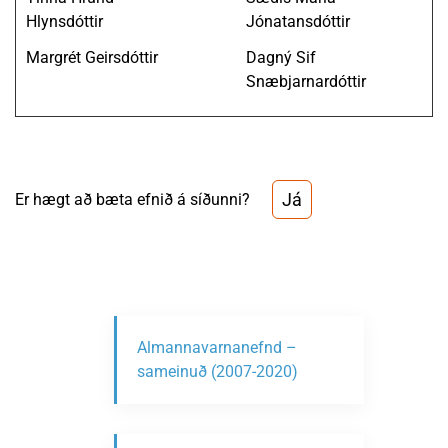
Hlynsdóttir
Jónatansdóttir
Margrét Geirsdóttir
Dagný Sif
Snæbjarnardóttir
Já
Er hægt að bæta efnið á síðunni?
Almannavarnanefnd –
sameinuð (2007-2020)