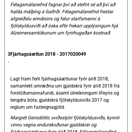
Félagsmálanefnd fagnar því að stefnt sé að því að
halda málþing á Ísafirði. Félagsmálanefnd frestar
afgreiðslu erindisins og felur starfsmanni á
fjölskyldusviði að óska eftir frekari upplýsingum hjá
Alzeimersamtökunum um fyrirhugaðan kostnað.
3
Fjárhagsáætlun 2018 - 2017020049
.
Lagt fram ferli fjárhagsáætlunar fyrir árið 2018,
samantekt umræðna um gjaldskrá fyrir árið 2018 frá
forstöðumannafundi, ásamt útreikningum lífeyris og
tengdra bóta, gjaldskrá fjölskyldusviðs 2017 og
reglum um fasteignagjöld.
Margrét Geirsdóttir, sviðsstjóri fjölskyldusviðs, kynnti
vinnu vegna endurskoðunar gjaldskrár og
fjárhagsáætlunar fyrir árið 2018. Félagsmálanefnd