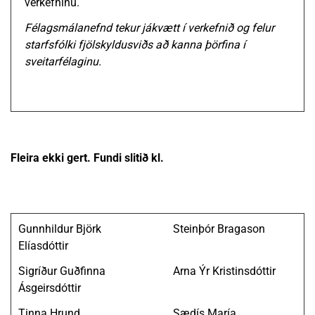
verkefninu.
Félagsmálanefnd tekur jákvætt í verkefnið og felur
starfsfólki fjölskyldusviðs að kanna þörfina í
sveitarfélaginu.
Fleira ekki gert. Fundi slitið kl.
Gunnhildur Björk
Steinþór Bragason
Elíasdóttir
Sigríður Guðfinna
Arna Ýr Kristinsdóttir
Ásgeirsdóttir
Tinna Hrund
Sædís María