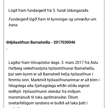
Lögð fram fundargerð frá 5. fundi öldungaráðs.
Fundargerð lögð fram til kynningar og umræður um
hana.
6
Hjólasöfnun Barnaheilla - 2017030046
.
Lagður fram tölvupóstur dags. 3. mars 2017 frá Ástu
Hafberg verkefnastjóra hjólastöfnunar Barnaheilla,
þar sem kynnt er að Barnaheill hefja hjólasöfnun í
fimmta sinn. Markmið hjólasöfnunarinnar er að börn í
félagslega eða fjárhagslega erfiðri stöðu eignist
reiðhjól. Hjólasöfnunin stendur frá miðjum
marsmánuði til loka aprílmánaðar. Öllum
sveitarfélögum landsins er boðið að taka þátt í