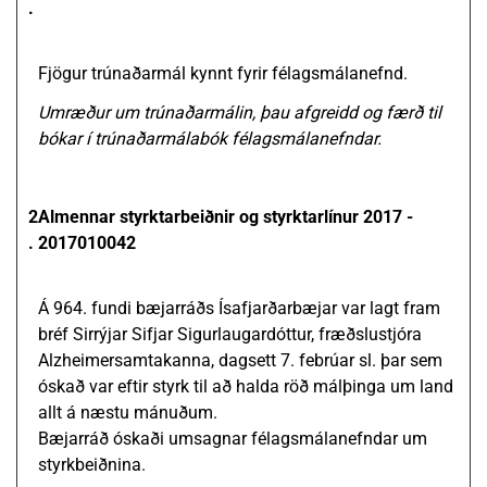
.
Fjögur trúnaðarmál kynnt fyrir félagsmálanefnd.
Umræður um trúnaðarmálin, þau afgreidd og færð til
bókar í trúnaðarmálabók félagsmálanefndar.
2
Almennar styrktarbeiðnir og styrktarlínur 2017 -
.
2017010042
Á 964. fundi bæjarráðs Ísafjarðarbæjar var lagt fram
bréf Sirrýjar Sifjar Sigurlaugardóttur, fræðslustjóra
Alzheimersamtakanna, dagsett 7. febrúar sl. þar sem
óskað var eftir styrk til að halda röð málþinga um land
allt á næstu mánuðum.
Bæjarráð óskaði umsagnar félagsmálanefndar um
styrkbeiðnina.