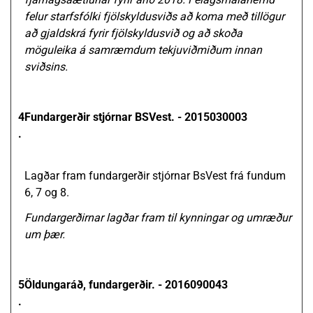
felur starfsfólki fjölskyldusviðs að koma með tillögur
að gjaldskrá fyrir fjölskyldusvið og að skoða
möguleika á samræmdum tekjuviðmiðum innan
sviðsins.
4
Fundargerðir stjórnar BSVest. - 2015030003
.
Lagðar fram fundargerðir stjórnar BsVest frá fundum
6, 7 og 8.
Fundargerðirnar lagðar fram til kynningar og umræður
um þær.
5
Öldungaráð, fundargerðir. - 2016090043
.