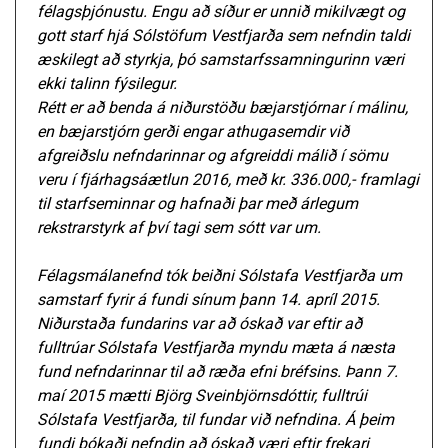
félagsþjónustu. Engu að síður er unnið mikilvægt og
gott starf hjá Sólstöfum Vestfjarða sem nefndin taldi
æskilegt að styrkja, þó samstarfssamningurinn væri
ekki talinn fýsilegur.
Rétt er að benda á niðurstöðu bæjarstjórnar í málinu,
en bæjarstjórn gerði engar athugasemdir við
afgreiðslu nefndarinnar og afgreiddi málið í sömu
veru í fjárhagsáætlun 2016, með kr. 336.000,- framlagi
til starfseminnar og hafnaði þar með árlegum
rekstrarstyrk af því tagi sem sótt var um.
Félagsmálanefnd tók beiðni Sólstafa Vestfjarða um
samstarf fyrir á fundi sínum þann 14. apríl 2015.
Niðurstaða fundarins var að óskað var eftir að
fulltrúar Sólstafa Vestfjarða myndu mæta á næsta
fund nefndarinnar til að ræða efni bréfsins. Þann 7.
maí 2015 mætti Björg Sveinbjörnsdóttir, fulltrúi
Sólstafa Vestfjarða, til fundar við nefndina. Á þeim
fundi bókaði nefndin að óskað væri eftir frekari