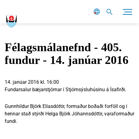
Leit
Félagsmálanefnd - 405.
fundur - 14. janúar 2016
14. janúar 2016 kl. 16:00
Fundarsalur bæjarstjórnar í Stjórnsýsluhúsinu á Ísafirði.
Gunnhildur Björk Elíasdóttir, formaður boðaði forföll og í
hennar stað stýrði Helga Björk Jóhannsdóttir, varaformaður
fundi.