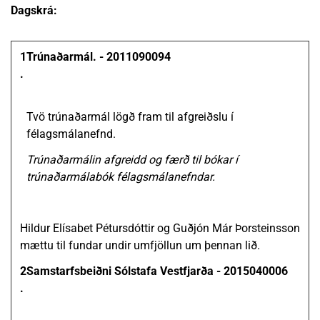
Dagskrá:
1
Trúnaðarmál. - 2011090094
.
Tvö trúnaðarmál lögð fram til afgreiðslu í
félagsmálanefnd.
Trúnaðarmálin afgreidd og færð til bókar í
trúnaðarmálabók félagsmálanefndar.
Hildur Elísabet Pétursdóttir og Guðjón Már Þorsteinsson
mættu til fundar undir umfjöllun um þennan lið.
2
Samstarfsbeiðni Sólstafa Vestfjarða - 2015040006
.