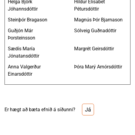
Helga Björk
Hildur Elísabet
Jóhannsdóttir
Pétursdóttir
Steinþór Bragason
Magnús Þór Bjarnason
Guðjón Már
Sólveig Guðnadóttir
Þorsteinsson
Sædís María
Margrét Geirsdóttir
Jónatansdóttir
Anna Valgerður
Þóra Marý Arnórsdóttir
Einarsdóttir
Já
Er hægt að bæta efnið á síðunni?