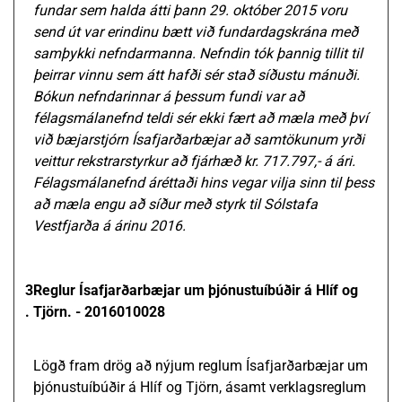
fundar sem halda átti þann 29. október 2015 voru
send út var erindinu bætt við fundardagskrána með
samþykki nefndarmanna. Nefndin tók þannig tillit til
þeirrar vinnu sem átt hafði sér stað síðustu mánuði.
Bókun nefndarinnar á þessum fundi var að
félagsmálanefnd teldi sér ekki fært að mæla með því
við bæjarstjórn Ísafjarðarbæjar að samtökunum yrði
veittur rekstrarstyrkur að fjárhæð kr. 717.797,- á ári.
Félagsmálanefnd áréttaði hins vegar vilja sinn til þess
að mæla engu að síður með styrk til Sólstafa
Vestfjarða á árinu 2016.
3
Reglur Ísafjarðarbæjar um þjónustuíbúðir á Hlíf og
.
Tjörn. - 2016010028
Lögð fram drög að nýjum reglum Ísafjarðarbæjar um
þjónustuíbúðir á Hlíf og Tjörn, ásamt verklagsreglum