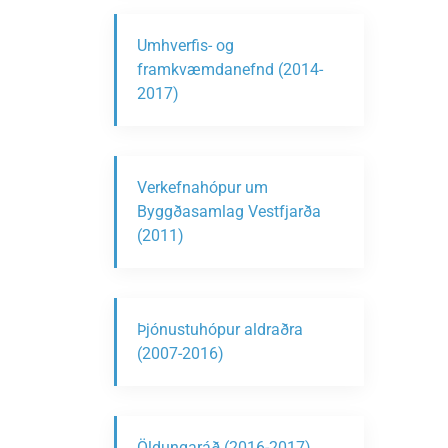
Umhverfis- og
framkvæmdanefnd (2014-
2017)
Verkefnahópur um
Byggðasamlag Vestfjarða
(2011)
Þjónustuhópur aldraðra
(2007-2016)
Öldungaráð (2016-2017)