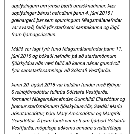
upplýsingum um ýmsa þætti umsóknarinnar. Þær
upplýsingar bárust nefndinni þann 4. júní 2015 í
greinargerð þar sem spurningum félagsmálanefndar
var svarað, farið yfir starfsemi samtakanna og lögð
fram fjárhagsáætlun.
Málið var lagt fyrir fund félagsmálanefndar þann 11.
júní 2015 og bókaði nefndin þá að starfsmönnum
fjölskyldusviðs væri falið að kanna nánar grundvöll
fyrir samstarfssamningi við Sólstafi Vestfjarða.
Þann 20. ágúst 2015 var haldinn fundur með Björgu
Sveinbjörnsdóttur fulltrúa Sólstafa Vestfjarða,
formanni félagsmálanefndar, Gunnhildi Elíasdóttur og
þremur starfsmönnum fjölskyldusviðs, Sædísi Maríu
Jónatansdóttur, Þóru Marý Arnórsdóttur og Margréti
Geirsdóttur. Á þeim fundi var rætt um fjárþörf Sólstafa
Vestfjarða, mögulega aðkomu annarra sveitarfélaga