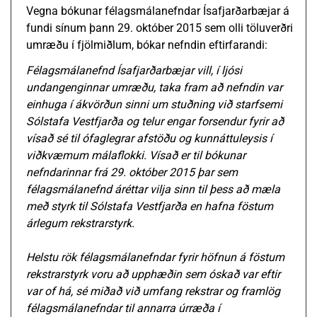
Vegna bókunar félagsmálanefndar Ísafjarðarbæjar á
fundi sínum þann 29. október 2015 sem olli töluverðri
umræðu í fjölmiðlum, bókar nefndin eftirfarandi:
Félagsmálanefnd Ísafjarðarbæjar vill, í ljósi
undangenginnar umræðu, taka fram að nefndin var
einhuga í ákvörðun sinni um stuðning við starfsemi
Sólstafa Vestfjarða og telur engar forsendur fyrir að
vísað sé til ófaglegrar afstöðu og kunnáttuleysis í
viðkvæmum málaflokki. Vísað er til bókunar
nefndarinnar frá 29. október 2015 þar sem
félagsmálanefnd áréttar vilja sinn til þess að mæla
með styrk til Sólstafa Vestfjarða en hafna föstum
árlegum rekstrarstyrk.
Helstu rök félagsmálanefndar fyrir höfnun á föstum
rekstrarstyrk voru að upphæðin sem óskað var eftir
var of há, sé miðað við umfang rekstrar og framlög
félagsmálanefndar til annarra úrræða í