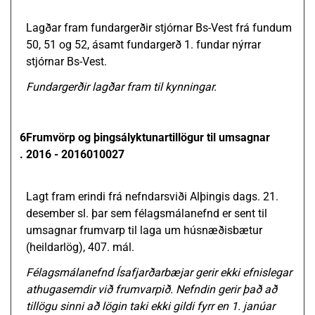
Lagðar fram fundargerðir stjórnar Bs-Vest frá fundum
50, 51 og 52, ásamt fundargerð 1. fundar nýrrar
stjórnar Bs-Vest.
Fundargerðir lagðar fram til kynningar.
6
Frumvörp og þingsályktunartillögur til umsagnar
.
2016 - 2016010027
Lagt fram erindi frá nefndarsviði Alþingis dags. 21.
desember sl. þar sem félagsmálanefnd er sent til
umsagnar frumvarp til laga um húsnæðisbætur
(heildarlög), 407. mál.
Félagsmálanefnd Ísafjarðarbæjar gerir ekki efnislegar
athugasemdir við frumvarpið. Nefndin gerir það að
tillögu sinni að lögin taki ekki gildi fyrr en 1. janúar