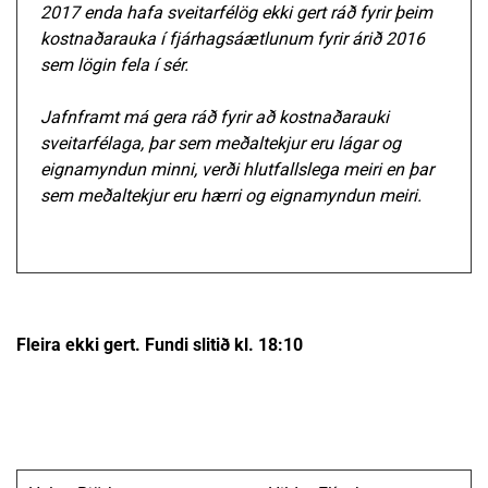
2017 enda hafa sveitarfélög ekki gert ráð fyrir þeim
kostnaðarauka í fjárhagsáætlunum fyrir árið 2016
sem lögin fela í sér.
Jafnframt má gera ráð fyrir að kostnaðarauki
sveitarfélaga, þar sem meðaltekjur eru lágar og
eignamyndun minni, verði hlutfallslega meiri en þar
sem meðaltekjur eru hærri og eignamyndun meiri.
Fleira ekki gert. Fundi slitið kl. 18:10