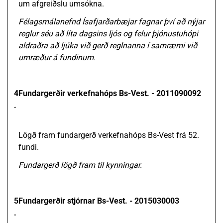
um afgreiðslu umsókna.
Félagsmálanefnd Ísafjarðarbæjar fagnar því að nýjar
reglur séu að líta dagsins ljós og felur þjónustuhópi
aldraðra að ljúka við gerð reglnanna í samræmi við
umræður á fundinum.
4
Fundargerðir verkefnahóps Bs-Vest. - 2011090092
.
Lögð fram fundargerð verkefnahóps Bs-Vest frá 52.
fundi.
Fundargerð lögð fram til kynningar.
5
Fundargerðir stjórnar Bs-Vest. - 2015030003
.