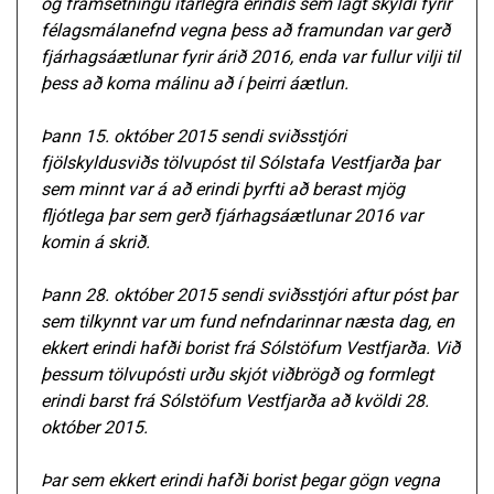
og framsetningu ítarlegra erindis sem lagt skyldi fyrir
félagsmálanefnd vegna þess að framundan var gerð
fjárhagsáætlunar fyrir árið 2016, enda var fullur vilji til
þess að koma málinu að í þeirri áætlun.
Þann 15. október 2015 sendi sviðsstjóri
fjölskyldusviðs tölvupóst til Sólstafa Vestfjarða þar
sem minnt var á að erindi þyrfti að berast mjög
fljótlega þar sem gerð fjárhagsáætlunar 2016 var
komin á skrið.
Þann 28. október 2015 sendi sviðsstjóri aftur póst þar
sem tilkynnt var um fund nefndarinnar næsta dag, en
ekkert erindi hafði borist frá Sólstöfum Vestfjarða. Við
þessum tölvupósti urðu skjót viðbrögð og formlegt
erindi barst frá Sólstöfum Vestfjarða að kvöldi 28.
október 2015.
Þar sem ekkert erindi hafði borist þegar gögn vegna