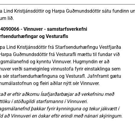
a Lind Kristjánsdóttir og Harpa Guðmundsdóttir sátu fundinn un
um lið.
4090066 - Vinnuver - samstarfsverkefni
rfsendurhæfingar og Vesturafls
pa Lind Kristjánsdóttir frá Starfsendurhæfingu Vestfjarða
Harpa Guðmundsdóttir frá Vesturafli mættu til fundar við
agsmálanefnd og kynntu Vinnuver. Hugmyndin er að
nuver verði sameiginleg vinnustofa fyrir einstaklinga sem
a sér starfsendurhæfinguna og Vesturafl. Jafnframt gætu
numálastofnun og fleiri aðilar nýtt sér Vinnuver.
að er eftir aðkomu Ísafjarðarbæjar að verkefninu með
ttöku í stöðugildi starfsmanns í Vinnuveri.
agsmálanefnd þakkar fyrir kynninguna og tekur jákvætt í
ld að Vinnuveri en óskar eftir erindi með nánari skýringum.