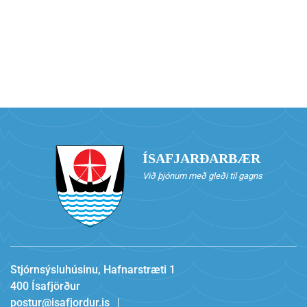
ÍSAFJARÐARBÆR
Við þjónum með gleði til gagns
Stjórnsýsluhúsinu, Hafnarstræti 1
400 Ísafjörður
postur@isafjordur.is