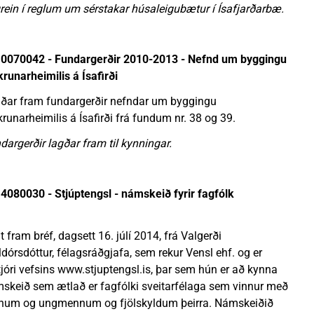
grein í reglum um sérstakar húsaleigubætur í Ísafjarðarbæ.
0070042 - Fundargerðir 2010-2013 - Nefnd um byggingu
krunarheimilis á Ísafirði
ðar fram fundargerðir nefndar um byggingu
krunarheimilis á Ísafirði frá fundum nr. 38 og 39.
dargerðir lagðar fram til kynningar.
4080030 - Stjúptengsl - námskeið fyrir fagfólk
t fram bréf, dagsett 16. júlí 2014, frá Valgerði
ldórsdóttur, félagsráðgjafa, sem rekur Vensl ehf. og er
stjóri vefsins www.stjuptengsl.is, þar sem hún er að kynna
skeið sem ætlað er fagfólki sveitarfélaga sem vinnur með
num og ungmennum og fjölskyldum þeirra. Námskeiðið