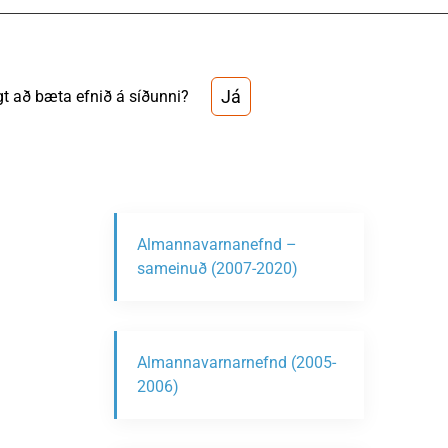
Já
t að bæta efnið á síðunni?
Almannavarnanefnd –
sameinuð (2007-2020)
Almannavarnarnefnd (2005-
2006)