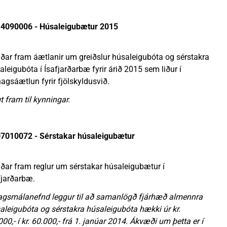
4090006 - Húsaleigubætur 2015
ðar fram áætlanir um greiðslur húsaleigubóta og sérstakra
aleigubóta í Ísafjarðarbæ fyrir árið 2015 sem liður í
hagsáætlun fyrir fjölskyldusvið.
t fram til kynningar.
7010072 - Sérstakar húsaleigubætur
ðar fram reglur um sérstakar húsaleigubætur í
fjarðarbæ.
agsmálanefnd leggur til að samanlögð fjárhæð almennra
aleigubóta og sérstakra húsaleigubóta hækki úr kr.
000,- í kr. 60.000,- frá 1. janúar 2014. Ákvæði um þetta er í