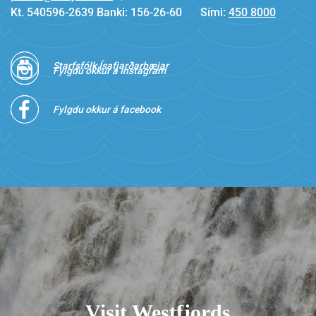
Kt. 540596-2639 Banki: 156-26-60
Sími:
450 8000
Starfsfólk Ísafjarðarbæjar
Fylgdu okkur á Instagram
Fylgdu okkur á facebook
Visit Westfjords