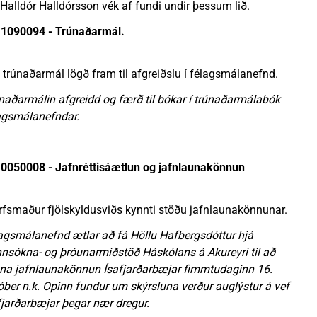
 Halldór Halldórsson vék af fundi undir þessum lið.
1090094 - Trúnaðarmál.
 trúnaðarmál lögð fram til afgreiðslu í félagsmálanefnd.
naðarmálin afgreidd og færð til bókar í trúnaðarmálabók
agsmálanefndar.
0050008 - Jafnréttisáætlun og jafnlaunakönnun
rfsmaður fjölskyldusviðs kynnti stöðu jafnlaunakönnunar.
agsmálanefnd ætlar að fá Höllu Hafbergsdóttur hjá
nsókna- og þróunarmiðstöð Háskólans á Akureyri til að
na jafnlaunakönnun Ísafjarðarbæjar fimmtudaginn 16.
óber n.k. Opinn fundur um skýrsluna verður auglýstur á vef
fjarðarbæjar þegar nær dregur.