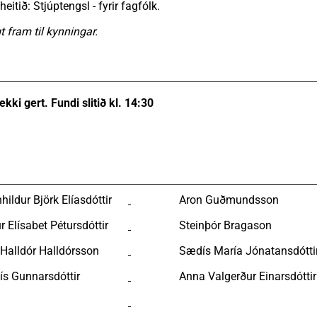
heitið: Stjúptengsl - fyrir fagfólk.
t fram til kynningar.
 ekki gert. Fundi slitið kl. 14:30
ildur Björk Elíasdóttir
Aron Guðmundsson
r Elísabet Pétursdóttir
Steinþór Bragason
 Halldór Halldórsson
Sædís María Jónatansdótti
ís Gunnarsdóttir
Anna Valgerður Einarsdóttir