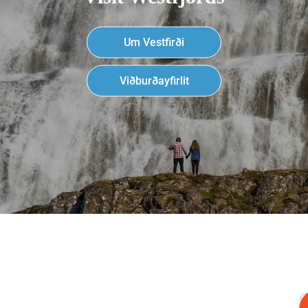
Um Vestfirði
Viðburðayfirlit