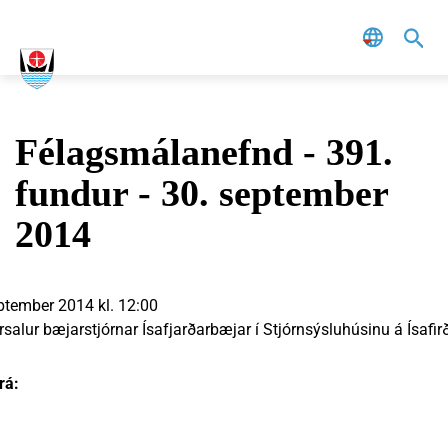
Leit
Félagsmálanefnd - 391.
fundur - 30. september
2014
ptember 2014 kl. 12:00
salur bæjarstjórnar Ísafjarðarbæjar í Stjórnsýsluhúsinu á Ísafirð
rá: