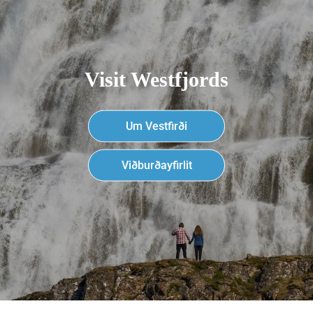
Visit Westfjords
Um Vestfirði
Viðburðayfirlit