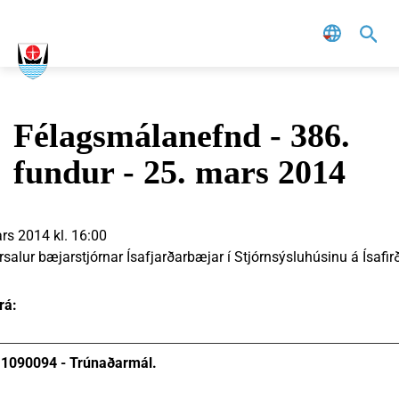
Leit
Félagsmálanefnd - 386.
fundur - 25. mars 2014
rs 2014 kl. 16:00
salur bæjarstjórnar Ísafjarðarbæjar í Stjórnsýsluhúsinu á Ísafirð
rá:
1090094 - Trúnaðarmál.