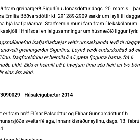
ð fram greinargerð Sigurlínu Jónasdóttur dags. 20. mars s.l. þa
ka Emilía Böðvarsdóttir kt. 291289-2909 sækir um leyfi til dagg
na hjá Ísafjarðarbæ. Starfsemin muni fara fram í leikskólanum
kaskjóli í Hnífsdal en leigusamningur um húsnæðið liggur fyrir.
agsmálanefnd Ísafjarðarbæjar veitir umsækjanda leyfi til dagg
rundvelli greinargerðar Sigurlínu. Leyfið verði endurskoðað að e
 liðnu. Dagforeldrinu er heimilað að gæta fjögurra barna, frá 6
aða aldri. Ekki er heimilt að á hverjum tíma séu fleiri en tvö bör
r eins árs aldri.
3090029 - Húsaleigubætur 2014
t er fram bréf Elínar Pálsdóttur og Elínar Gunnarsdóttur f.h.
nunarsjóðs sveitarfélaga, innanríkisráðuneytinu, dags. 13. febrú
4.
t fram til kynningar.