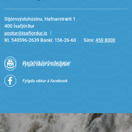
Stjórnsýsluhúsinu, Hafnarstræti 1
400 Ísafjörður
postur@isafjordur.is
Kt. 540596-2639 Banki: 156-26-60
Sími:
450 8000
Starfsfólk Ísafjarðarbæjar
Fylgdu okkur á Instagram
Fylgdu okkur á facebook