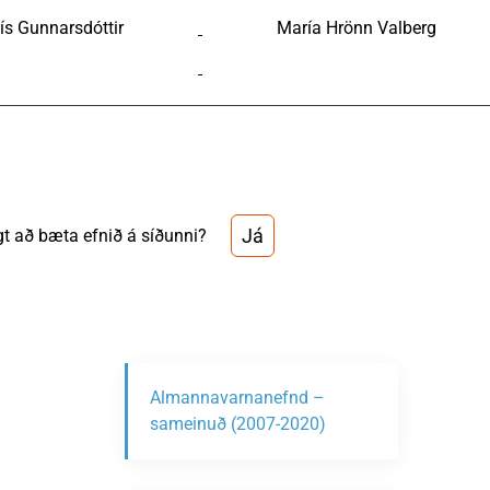
ís Gunnarsdóttir
María Hrönn Valberg
Já
t að bæta efnið á síðunni?
Almannavarnanefnd –
sameinuð (2007-2020)