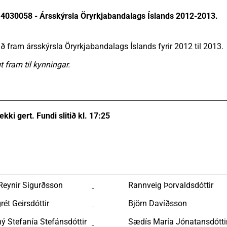
4030058 - Ársskýrsla Öryrkjabandalags Íslands 2012-2013.
ð fram ársskýrsla Öryrkjabandalags Íslands fyrir 2012 til 2013.
t fram til kynningar.
 ekki gert. Fundi slitið kl. 17:25
Reynir Sigurðsson
Rannveig Þorvaldsdóttir
ét Geirsdóttir
Björn Davíðsson
ý Stefanía Stefánsdóttir
Sædís María Jónatansdótti