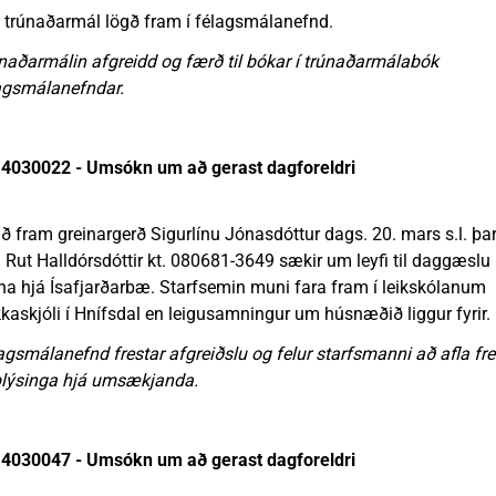
 trúnaðarmál lögð fram í félagsmálanefnd.
naðarmálin afgreidd og færð til bókar í trúnaðarmálabók
agsmálanefndar.
4030022 - Umsókn um að gerast dagforeldri
ð fram greinargerð Sigurlínu Jónasdóttur dags. 20. mars s.l. þa
 Rut Halldórsdóttir kt. 080681-3649 sækir um leyfi til daggæslu
na hjá Ísafjarðarbæ. Starfsemin muni fara fram í leikskólanum
kaskjóli í Hnífsdal en leigusamningur um húsnæðið liggur fyrir.
agsmálanefnd frestar afgreiðslu og felur starfsmanni að afla fre
lýsinga hjá umsækjanda.
4030047 - Umsókn um að gerast dagforeldri