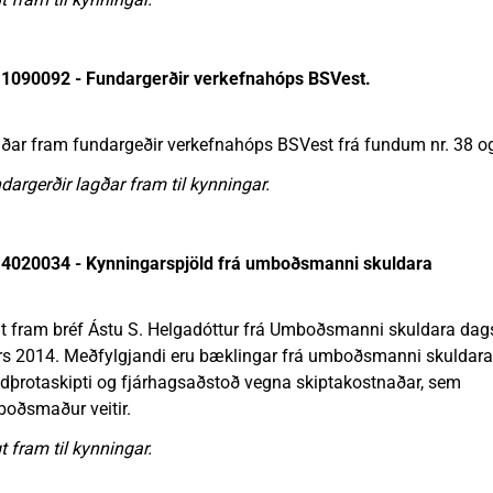
1090092 - Fundargerðir verkefnahóps BSVest.
ðar fram fundargeðir verkefnahóps BSVest frá fundum nr. 38 o
dargerðir lagðar fram til kynningar.
4020034 - Kynningarspjöld frá umboðsmanni skuldara
t fram bréf Ástu S. Helgadóttur frá Umboðsmanni skuldara dags
s 2014. Meðfylgjandi eru bæklingar frá umboðsmanni skuldar
ldþrotaskipti og fjárhagsaðstoð vegna skiptakostnaðar, sem
oðsmaður veitir.
t fram til kynningar.