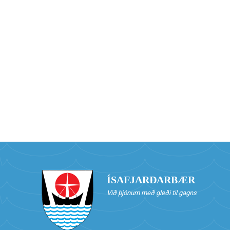
ÍSAFJARÐARBÆR
Við þjónum með gleði til gagns