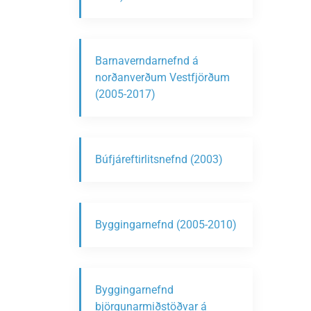
Barnaverndarnefnd á
norðanverðum Vestfjörðum
(2005-2017)
Búfjáreftirlitsnefnd (2003)
Byggingarnefnd (2005-2010)
Byggingarnefnd
björgunarmiðstöðvar á