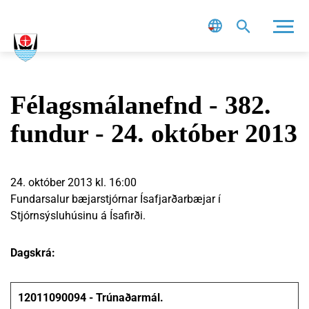
Leit
Félagsmálanefnd - 382.
fundur - 24. október 2013
24. október 2013 kl. 16:00
Fundarsalur bæjarstjórnar Ísafjarðarbæjar í
Stjórnsýsluhúsinu á Ísafirði.
Dagskrá:
1
2011090094 - Trúnaðarmál.