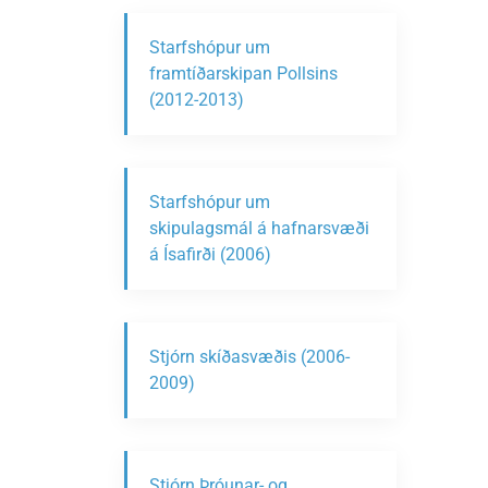
Starfshópur um
framtíðarskipan Pollsins
(2012-2013)
Starfshópur um
skipulagsmál á hafnarsvæði
á Ísafirði (2006)
Stjórn skíðasvæðis (2006-
2009)
Stjórn Þróunar- og