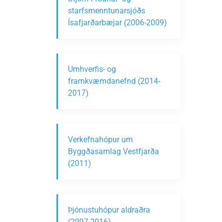
starfsmenntunarsjóðs
Ísafjarðarbæjar (2006-2009)
Umhverfis- og
framkvæmdanefnd (2014-
2017)
Verkefnahópur um
Byggðasamlag Vestfjarða
(2011)
Þjónustuhópur aldraðra
(2007-2016)