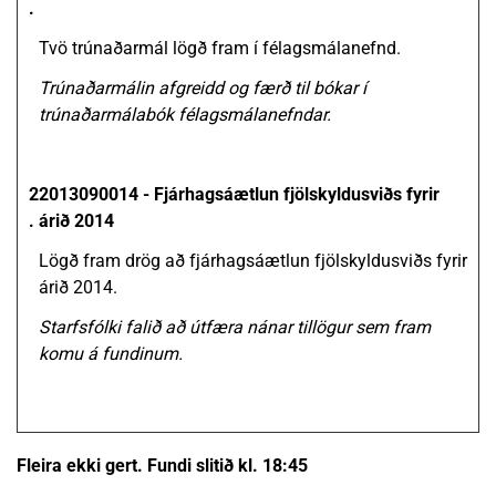
.
Tvö trúnaðarmál lögð fram í félagsmálanefnd.
Trúnaðarmálin afgreidd og færð til bókar í
trúnaðarmálabók félagsmálanefndar.
2
2013090014 - Fjárhagsáætlun fjölskyldusviðs fyrir
.
árið 2014
Lögð fram drög að fjárhagsáætlun fjölskyldusviðs fyrir
árið 2014.
Starfsfólki falið að útfæra nánar tillögur sem fram
komu á fundinum.
Fleira ekki gert. Fundi slitið kl. 18:45